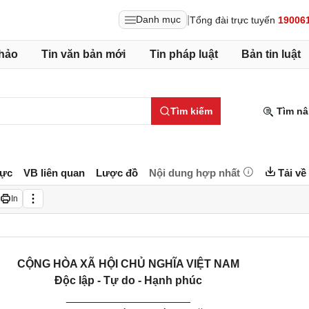
|
Danh mục
Tổng đài trực tuyến
19006
hảo
Tin văn bản mới
Tin pháp luật
Bản tin luật
Tìm kiếm
Tìm nâ
lực
VB liên quan
Lược đồ
Nội dung hợp nhất
Tải về
In
CỘNG HÒA XÃ HỘI CHỦ NGHĨA VIỆT
NAM
Độc lập - Tự do - Hạnh phúc
__________________
__