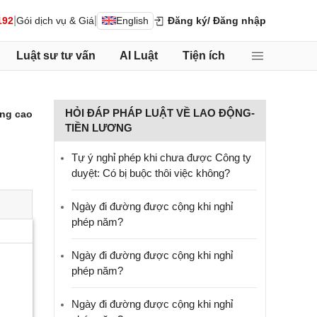
|
|
192
Gói dịch vụ & Giá
English
Đăng ký
/ Đăng nhập
Luật sư tư vấn
AI Luật
Tiện ích
HỎI ĐÁP PHÁP LUẬT VỀ LAO ĐỘNG-
ng cao
TIỀN LƯƠNG
Tự ý nghỉ phép khi chưa được Công ty
duyệt: Có bị buộc thôi việc không?
Ngày đi đường được cộng khi nghỉ
phép năm?
Ngày đi đường được cộng khi nghỉ
phép năm?
Ngày đi đường được cộng khi nghỉ