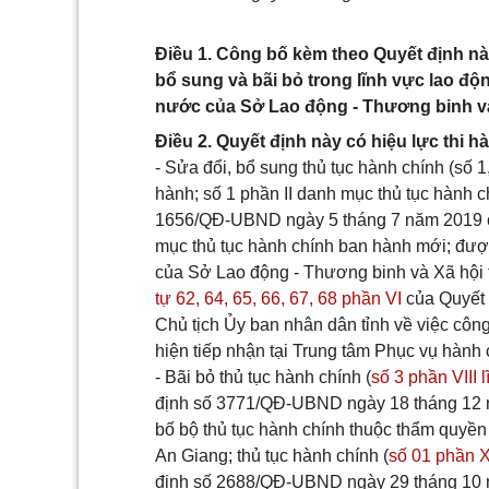
Điều 1. Công bố kèm theo Quyết định nà
bổ sung và bãi bỏ trong lĩnh vực lao độ
nước của Sở Lao động - Thương binh và
Điều 2. Quyết định này có hiệu lực thi h
- Sửa đổi, bổ sung thủ tục hành chính (số 1
hành; số 1 phần II danh mục thủ tục hành 
1656/QĐ-UBND ngày 5 tháng 7 năm 2019 củ
mục thủ tục hành chính ban hành mới; được
của Sở Lao động - Thương binh và Xã hội t
tự 62,
64, 65, 66, 67, 68 phần VI
của Quyết
Chủ tịch Ủy ban nhân dân tỉnh về việc côn
hiện tiếp nhận tại Trung tâm Phục vụ hành 
- Bãi bỏ thủ tục hành chính (
số 3 phần VIII 
định số 3771/QĐ-UBND ngày 18 tháng 12 n
bố bộ thủ tục hành chính thuộc thẩm quyền
An Giang; thủ tục hành chính (
số 01 phần X
định số 2688/QĐ-UBND ngày 29 tháng 10 