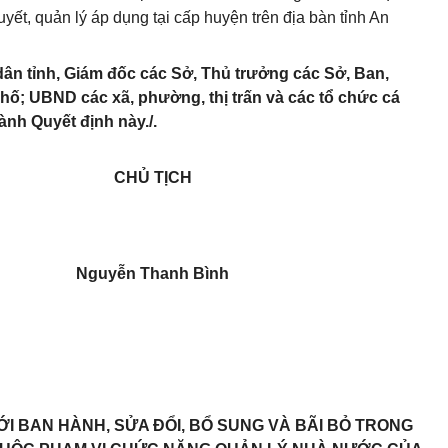
yết, quản lý áp dụng tại cấp huyện trên địa bàn tỉnh An
ân tỉnh, Giám đốc các Sở, Thủ trưởng các Sở, Ban,
hố; UBND các xã, phường, thị trấn và các tổ chức cá
ành Quyết định này./.
CHỦ TỊCH
Nguyễn Thanh Bình
ỚI
BAN
HÀNH, SỬA ĐỔI, BỔ
SUNG
VÀ BÃI BỎ
TRONG