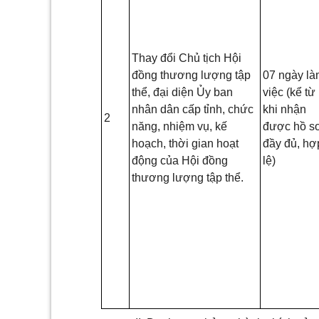
Thay
đổi Chủ tịch Hội
đồng thương lượng tập
07
ngày là
thể, đại diện Ủy
ban
việc (kể từ
nhân dân cấp tỉnh, chức
khi
nhận
2
năng, nhiệm vụ, kế
được hồ s
hoạch, thời
gian
hoạt
đầy đủ, hợ
động của Hội đồng
lệ)
thương lượng tập thể.