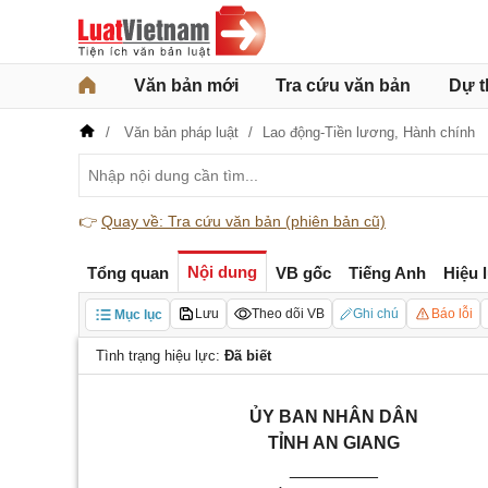
Văn bản mới
Tra cứu văn bản
Dự t
Văn bản pháp luật
Lao động-Tiền lương,
Hành chính
👉
Quay về: Tra cứu văn bản (phiên bản cũ)
Nội dung
Tổng quan
VB gốc
Tiếng Anh
Hiệu 
Lưu
Theo dõi VB
Ghi chú
Báo lỗi
Mục lục
Tình trạng hiệu lực:
Đã biết
ỦY
BAN
NHÂN DÂN
TỈNH
AN GIANG
_________