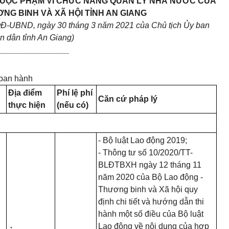
HUỘC PHẠM
VI
CHỨC NĂNG QUẢN LÝ NHÀ NƯỚC CỦA
ƠNG
BINH
VÀ XÃ HỘI TỈNH
AN GIANG
/QĐ-UBND, ngày
30
tháng
3
năm
2021
của Chủ tịch Ủy
ban
n dân tỉnh
An Giang)
________________
ban
hành
Địa điểm
Phí lệ phí
Căn cứ pháp lý
thực hiện
(nếu có)
- Bộ luật Lao động 2019;
- Thông tư số 10/2020/TT-
BLĐTBXH ngày 12 tháng 11
năm 2020 của Bộ Lao động -
Thương binh và Xã hội quy
định chi tiết và hướng dẫn thi
hành một số điều của Bộ luật
Lao động về nội dung của hợp