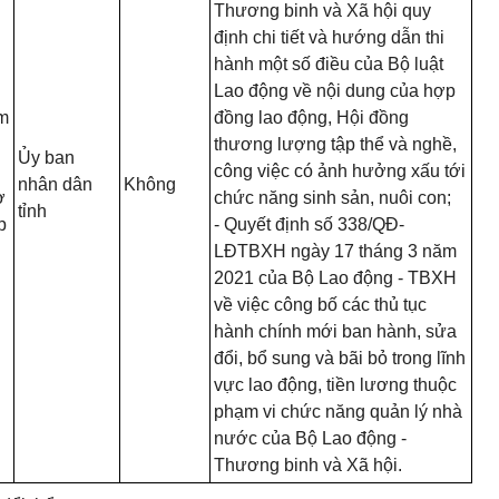
Thương binh và Xã hội quy
định chi tiết và hướng dẫn thi
hành một số điều của Bộ luật
Lao động về nội dung của hợp
m
đồng lao động, Hội đồng
thương lượng tập thể và nghề,
Ủy
ban
công việc có ảnh hưởng xấu tới
nhân dân
Không
ơ
chức năng sinh sản, nuôi con;
tỉnh
p
- Quyết định số 338/QĐ-
LĐTBXH ngày 17 tháng 3 năm
2021 của Bộ Lao động - TBXH
về việc công bố các thủ tục
hành chính mới ban hành, sửa
đổi, bổ sung và bãi bỏ trong lĩnh
vực lao động, tiền lương thuộc
phạm vi chức năng quản lý nhà
nước của Bộ Lao động -
Thương binh và Xã hội.