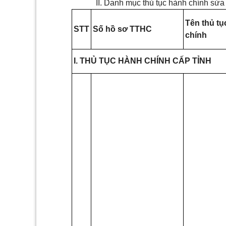
II. Danh mục thủ tục hành chính sửa
Tên thủ tụ
STT
Số hồ sơ TTHC
chính
I. THỦ TỤC HÀNH CHÍNH CẤP TỈNH