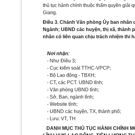
thủ tục hành chính thuộc thẩm quyền giải qu
Giang.
Điều 3. Chánh Văn phòng Ủy ban nhân d
Ngành; UBND các huyện, thị xã, thành p
nhân có liên quan chịu trách nhiệm thi h
Nơi nhận:
-
Như Điều 3;
-
Cục kiểm soát TTHC-VPCP;
-
Bộ Lao động - TBXH;
-
CT, các PCT. UBND tỉnh;
-
Văn phòng UBND tỉnh;
-
Sở, Ban, ngành tỉnh;
-
Website tỉnh;
-
UBND các huyện, TX, thành phố;
-
Lưu: VT, TH
DANH
MỤC THỦ TỤC HÀNH CHÍNH M