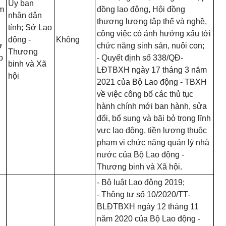
Ủy ban
àm
đồng lao động, Hội đồng
nhân dân
thương lượng tập thể và nghề,
tỉnh; Sở Lao
công việc có ảnh hưởng xấu tới
động -
Không
ơ
chức năng sinh sản, nuôi con;
Thương
p
- Quyết định số 338/QĐ-
binh và Xã
LĐTBXH ngày 17 tháng 3 năm
hội
2021 của Bộ Lao động - TBXH
về việc công bố các thủ tục
hành chính mới ban hành, sửa
đổi, bổ sung và bãi bỏ trong lĩnh
vực lao động, tiền lương thuộc
phạm vi chức năng quản lý nhà
nước của Bộ Lao động -
Thương binh và Xã hội.
- Bộ luật Lao động 2019;
- Thông tư số 10/2020/TT-
BLĐTBXH ngày 12 tháng 11
năm 2020 của Bộ Lao động -