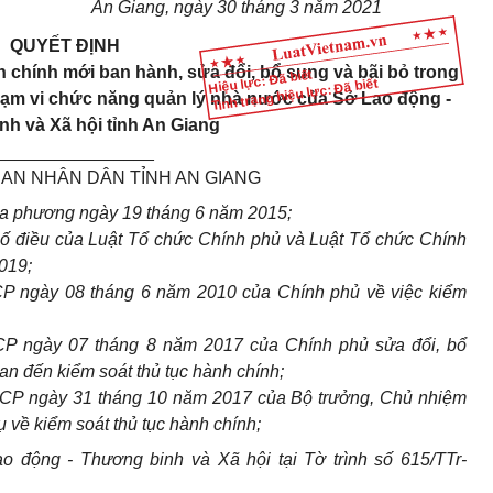
An Giang, ngày 30 tháng 3 năm 2021
QUYẾT ĐỊNH
 chính mới ban hành, sửa đổi, bổ sung và bãi bỏ trong
Hiệu lực: Đã biết
Tình trạng hiệu lực: Đã biết
phạm vi chức năng quản lý nhà nước của Sở Lao động -
h và Xã hội tỉnh An Giang
________________
BAN NHÂN DÂN TỈNH AN GIANG
ịa phương ngày 19 tháng 6 năm 2015;
số điều của Luật Tổ chức Chính phủ và Luật Tổ chức Chính
019;
P ngày 08 tháng 6 năm 2010 của Chính phủ về việc kiểm
CP ngày 07 tháng 8 năm 2017 của Chính phủ sửa đổi, bổ
an đến kiểm soát thủ tục hành chính;
CP ngày 31 tháng 10 năm 2017 của Bộ trưởng, Chủ nhiệm
về kiểm soát thủ tục hành chính;
 động - Thương binh và Xã hội tại Tờ trình số 615/TTr-