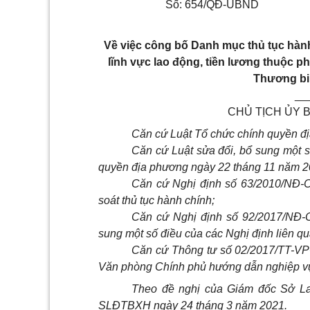
Số: 654/QĐ-UBND
Về việc công bố Danh mục thủ tục hành
lĩnh vực lao động, tiền lương thuộc 
Thương bin
__
CHỦ TỊCH ỦY 
Căn cứ Luật Tổ chức chính quyền đ
Căn cứ Luật sửa đổi, bổ sung một 
quyền địa phương ngày 22 tháng 11 năm 2
Căn cứ Nghị định số 63/2010/NĐ-C
soát thủ tục hành chính;
Căn cứ Nghị định số 92/2017/NĐ-
sung một số điều của các Nghị định liên qu
Căn cứ Thông tư số 02/2017/TT-VP
Văn phòng Chính phủ hướng dẫn nghiệp vụ 
Theo đề nghị của Giám đốc Sở Lao
SLĐTBXH ngày 24 tháng 3 năm 2021.