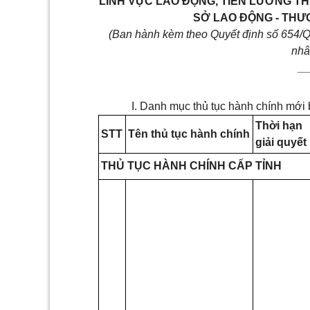
LĨNH VỰC
LAO
ĐỘNG, TIỀN LƯƠNG T
SỞ
LAO
ĐỘNG
-
THƯ
(Ban
hành kèm
theo
Quyết định số 654
nhâ
_
I. Danh
mục thủ tục hành chính mới
Thời hạn
STT
Tên thủ tục hành chính
giải quyết
THỦ TỤC HÀNH CHÍNH CẤP TỈNH