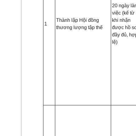
20 ngày l
việc (kể từ
Thành lập Hội đồng
khi nhận
1
thương lượng tập thể
được hồ s
đầy đủ, hợ
lệ)