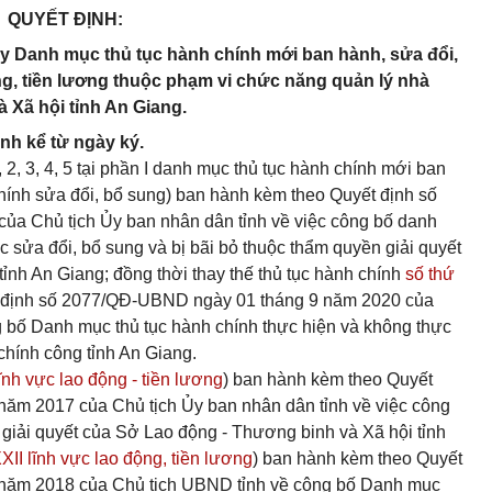
QUYẾT ĐỊNH:
y Danh mục thủ tục hành chính mới ban hành, sửa đổi,
ng, tiền lương thuộc phạm vi chức năng quản lý nhà
 Xã hội tỉnh An Giang.
ành kể từ ngày ký.
, 2, 3, 4, 5 tại phần I danh mục thủ tục hành chính mới ban
chính sửa đổi, bổ sung) ban hành kèm theo Quyết định số
a Chủ tịch Ủy ban nhân dân tỉnh về việc công bố danh
 sửa đổi, bổ sung và bị bãi bỏ thuộc thẩm quyền giải quyết
ỉnh An Giang; đồng thời thay thế thủ tục hành chính
số thứ
 định số 2077/QĐ-UBND ngày 01 tháng 9 năm 2020 của
g bố Danh mục thủ tục hành chính thực hiện và không thực
chính công tỉnh An Giang.
lĩnh vực lao động - tiền lương
) ban hành kèm theo Quyết
ăm 2017 của Chủ tịch Ủy ban nhân dân tỉnh về việc công
 giải quyết của Sở Lao động - Thương binh và Xã hội tỉnh
XII lĩnh vực lao động, tiền lương
) ban hành kèm theo Quyết
năm 2018 của Chủ tịch UBND tỉnh về công bố Danh mục