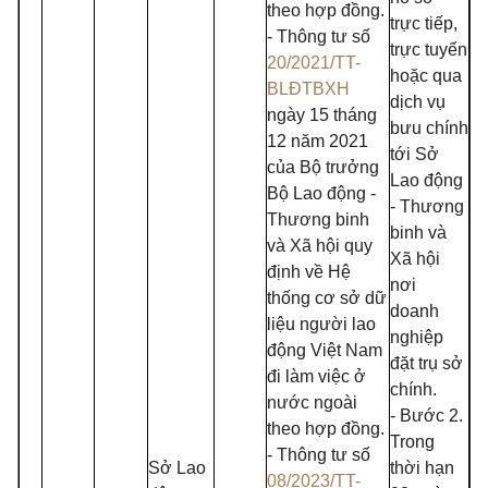
theo hợp đồng.
trực tiếp,
- Thông tư số
trực tuyến
20/2021/TT-
hoặc qua
BLĐTBXH
dịch vụ
ngày 15 tháng
bưu chính
12 năm 2021
tới Sở
của Bộ trưởng
Lao động
Bộ Lao động -
- Thương
Thương binh
binh và
và Xã hội quy
Xã hội
định về Hệ
nơi
thống cơ sở dữ
doanh
liệu người lao
nghiệp
động Việt Nam
đặt trụ sở
đi làm việc ở
chính.
nước ngoài
- Bước 2.
theo hợp đồng.
Trong
- Thông tư số
Sở Lao
thời hạn
08/2023/TT-