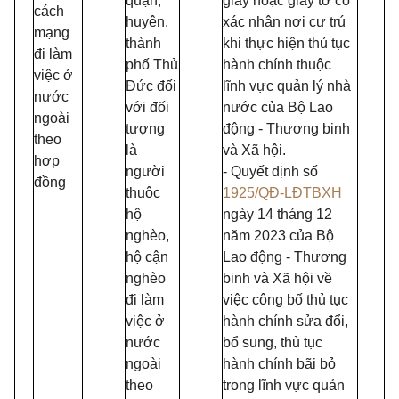
quận,
giấy hoặc giấy tờ có
cách
huyện,
xác nhận nơi cư trú
mạng
thành
khi thực hiện thủ tục
đi làm
phố Thủ
hành chính thuộc
việc ở
Đức đối
lĩnh vực quản lý nhà
nước
với đối
nước của Bộ Lao
ngoài
tượng
động - Thương binh
theo
là
và Xã hội.
hợp
người
- Quyết định số
đồng
thuộc
1925/QĐ-LĐTBXH
hộ
ngày 14 tháng 12
nghèo,
năm 2023 của Bộ
hộ cận
Lao động - Thương
nghèo
binh và Xã hội về
đi làm
việc công bố thủ tục
việc ở
hành chính sửa đổi,
nước
bổ sung, thủ tục
ngoài
hành chính bãi bỏ
theo
trong lĩnh vực quản