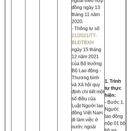
ngoài theo hợp
đồng ngày 13
tháng 11 năm
2020.
- Thông tư số
21/2021/TT-
BLĐTBXH
ngày 15 tháng
12 năm 2021
của Bộ trưởng
Bộ Lao động -
Thương binh
1. Trình
và Xã hội quy
tự thực
định chi tiết một
hiện:
số điều của
- Bước 1.
Luật Người lao
Người
động Việt Nam
lao động
đi làm việc ở
nộp 01 bộ
nước ngoài
hồ sơ