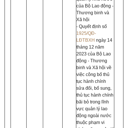
của Bộ Lao động -
Thương binh và
Xã hội
- Quyết định số
1925/QĐ-
LĐTBXH
ngày 14
tháng 12 năm
2023 của Bộ Lao
động - Thương
binh và Xã hội về
việc công bố thủ
tục hành chính
sửa đổi, bổ sung,
thủ tục hành chính
bãi bỏ trong lĩnh
vực quản lý lao
động ngoài nước
thuộc phạm vi