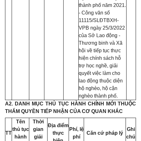
thành phố năm 2021.
- Công văn số
11115/SLĐTBXH-
VPB ngày 25/3/2022
của Sở Lao động -
Thương binh và Xã
hội về tiếp tục thực
hiện chính sách hỗ
trợ học nghề, giải
quyết việc làm cho
lao động thuộc diện
hộ nghèo, hộ cận
nghèo thành phố.
A2. DANH MỤC THỦ TỤC HÀNH CHÍNH MỚI THUỘC
THẨM QUYỀN TIẾP NHẬN CỦA CƠ QUAN KHÁC
Tên
Thời
Địa điểm
thủ tục
gian
Phí, lệ
Ghi
TT
thực
Căn cứ pháp lý
hành
giải
phí
chú
hiện