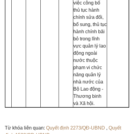
việc công bố
thủ tục hành
chính sửa đổi,
bổ sung, thủ tục
hành chính bãi
bỏ trong lĩnh
vực quản lý lao
động ngoài
nước thuộc
phạm vi chức
năng quản lý
nhà nước của
Bộ Lao động -
Thương binh
và Xã hội.
Từ khóa liên quan:
Quyết định 2273/QĐ-UBND
,
Quyết