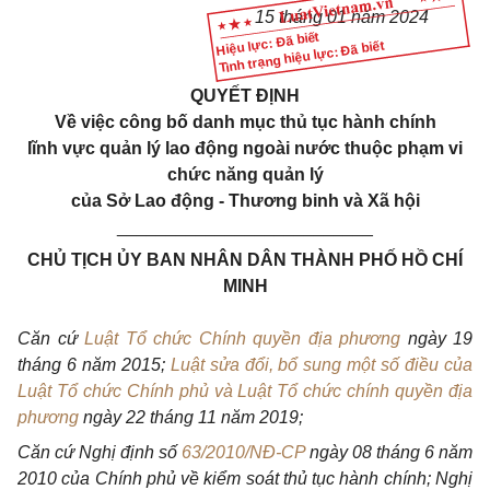
15 tháng 01 năm 2024
Hiệu lực: Đã biết
Tình trạng hiệu lực: Đã biết
QUYẾT ĐỊNH
Về việc công bố danh mục thủ tục hành chính
lĩnh vực quản lý lao động ngoài nước thuộc phạm vi
chức năng quản lý
của Sở Lao động - Thương binh và Xã hội
__________________________
CHỦ TỊCH ỦY BAN NHÂN DÂN THÀNH PHỐ HỒ CHÍ
MINH
Căn cứ
Luật Tổ chức Chính quyền địa phương
ngày 19
tháng 6 năm 2015;
Luật sửa đổi, bổ sung một số điều của
Luật Tổ chức Chính phủ và Luật Tổ chức chính quyền địa
phương
ngày 22 tháng 11 năm 2019;
Căn cứ Nghị định số
63/2010/NĐ-CP
ngày 08 tháng 6 năm
2010 của Chính phủ về kiểm soát thủ tục hành chính; Nghị