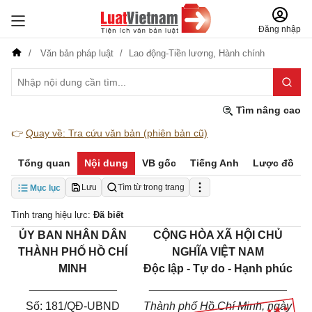
Đăng nhập
Văn bản pháp luật
Lao động-Tiền lương,
Hành chính
Tìm nâng cao
👉
Quay về: Tra cứu văn bản (phiên bản cũ)
Tổng quan
Nội dung
VB gốc
Tiếng Anh
Lược đồ
Lưu
Tìm từ trong trang
Mục lục
Tình trạng hiệu lực:
Đã biết
ỦY BAN NHÂN DÂN
CỘNG HÒA XÃ HỘI CHỦ
THÀNH PHỐ HỒ CHÍ
NGHĨA VIỆT NAM
MINH
Độc lập - Tự do - Hạnh phúc
______________
______________________
Số: 181/QĐ-UBND
Thành phố Hồ Chí Minh, ngày