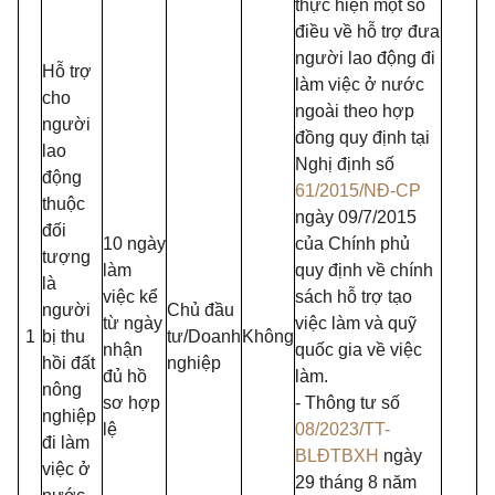
thực hiện một số
điều về hỗ trợ đưa
người lao động đi
Hỗ trợ
làm việc ở nước
cho
ngoài theo hợp
người
đồng quy định tại
lao
Nghị định số
động
61/2015/NĐ-CP
thuộc
ngày 09/7/2015
đối
10 ngày
của Chính phủ
tượng
làm
quy định về chính
là
việc kể
sách hỗ trợ tạo
người
Chủ đầu
từ ngày
việc làm và quỹ
1
bị thu
tư/Doanh
Không
nhận
quốc gia về việc
hồi đất
nghiệp
đủ hồ
làm.
nông
sơ hợp
- Thông tư số
nghiệp
lệ
08/2023/TT-
đi làm
BLĐTBXH
ngày
việc ở
29 tháng 8 năm