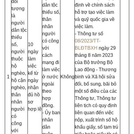
đối
dân tộc
định về chính sách
tượng
thiểu số,
hỗ trợ tạo việc làm
là
thân
và quỹ quốc gia về
người
nhân
việc làm.
dân tộc
người
- Thông tư số
thiểu
có công
08/2023/TT-
số,
10
với
BLĐTBXH
ngày 29
người
ngày
cách
tháng 8 năm 2023
thuộc
làm
mạng đi
của Bộ trưởng Bộ
hộ
việc
làm việc
Lao động - Thương
nghèo,
kể từ
1
ở nước
Không
binh và Xã hội sửa
hộ cận
ngày
ngoài
đổi, bổ sung, bãi bỏ
nghèo,
nhận
theo
một số điều của các
thân
đủ hồ
hợp
Thông tư, Thông tư
nhân
sơ
đồng.
liên tịch có quy định
người
hợp lệ
- Ủy ban
liên quan đến việc
có
nhân
nộp, xuất trình sổ hộ
công
dân
khẩu giấy, sổ tạm trú
với