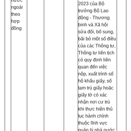
nước
2023 của Bộ
ngoài
trưởng Bộ Lao
theo
động - Thương
hợp
binh và Xã hội
đồng
sửa đổi, bổ sung,
bãi bỏ một số điều
của các Thông tư,
Thông tư liên tịch
có quy định liên
quan đến việc
nộp, xuất trình sổ
hộ khẩu giấy, sổ
tạm trú giấy hoặc
giấy tờ có xác
nhận nơi cư trú
khi thực hiện thủ
tục hành chính
thuộc lĩnh vực
quản lý nhà nước