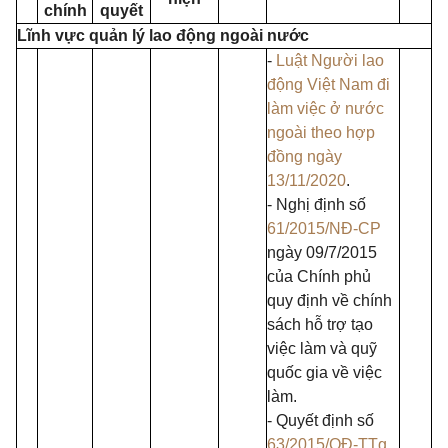
chính
quyết
Lĩnh vực quản lý lao động ngoài nước
-
Luật Người lao
động Việt Nam đi
làm việc ở nước
ngoài theo hợp
đồng ngày
13/11/2020
.
- Nghị định số
61/2015/NĐ-CP
ngày 09/7/2015
của Chính phủ
quy định về chính
sách hỗ trợ tạo
việc làm và quỹ
quốc gia về việc
làm.
- Quyết định số
63/2015/QĐ-TTg