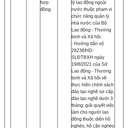
hợp
lý lao động ngoài
đồng.
nước thuộc phạm vi
chức năng quản lý
nhà nước của Bộ
Lao động - Thương
binh và Xã hội.
- Hướng dẫn số
28238/HD-
SLĐTBXH ngày
19/8/2021 của Sở
Lao động - Thương
binh và Xã hội về
thực hiện chính sách
đào tạo nghề sơ cấp,
đào tạo nghề dưới 3
tháng; giải quyết việc
làm cho người lao
động thuộc diện hộ
nghèo, hộ cận nghèo