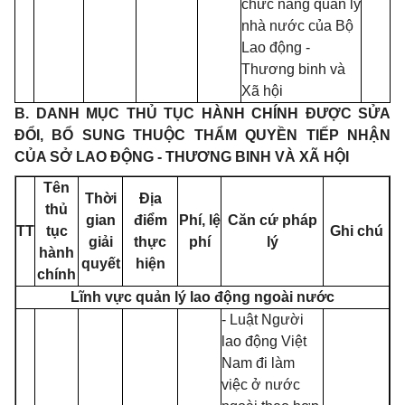
chức năng quản lý
nhà nước của Bộ
Lao động -
Thương binh và
Xã hội
B. DANH MỤC THỦ TỤC HÀNH CHÍNH ĐƯỢC SỬA
ĐỔI, BỔ SUNG THUỘC THẨM QUYỀN TIẾP NHẬN
CỦA SỞ LAO ĐỘNG - THƯƠNG BINH VÀ XÃ HỘI
Tên
Thời
Địa
thủ
gian
điểm
Phí, lệ
Căn cứ pháp
TT
tục
Ghi chú
giải
thực
phí
lý
hành
quyết
hiện
chính
Lĩnh vực quản lý lao động ngoài nước
- Luật Người
lao động Việt
Nam đi làm
việc ở nước