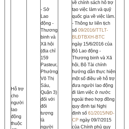
về chính sách hỗ trợ
- Sở
tạo việc làm và quỹ
Lao
quốc gia về việc làm.
động -
- Thông tư liên tịch
Thương
số
09/2016/TTLT-
binh và
BLĐTBXH-BTC
Xã hội
ngày 15/6/2016 của
(địa chỉ
Bộ Lao động -
159
Thương binh và Xã
Pasteur,
hội, Bộ Tài chính
Phường
hướng dẫn thực hiện
Võ Thị
một số điều về hỗ trợ
Sáu,
đưa người lao động
Hỗ trợ
Quận 3)
đi làm việc ở nước
cho
đối với
ngoài theo hợp đồng
người
đối
quy định tại Nghị
lao
tượng
định số
61/2015/NĐ-
động
là
CP
ngày 09/7/2015
thuộc
người
của Chính phủ quy