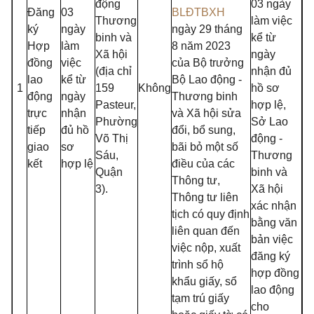
động
03 ngày
Đăng
03
BLĐTBXH
Thương
làm việc
ký
ngày
ngày 29 tháng
binh và
kể từ
Hợp
làm
8 năm 2023
Xã hội
ngày
đồng
việc
của Bộ trưởng
(địa chỉ
nhận đủ
lao
kể từ
Bộ Lao động -
1
159
Không
hồ sơ
động
ngày
Thương binh
Pasteur,
hợp lệ,
trực
nhận
và Xã hội sửa
Phường
Sở Lao
tiếp
đủ hồ
đổi, bổ sung,
Võ Thị
động -
giao
sơ
bãi bỏ một số
Sáu,
Thương
kết
hợp lệ
điều của các
Quận
binh và
Thông tư,
3).
Xã hội
Thông tư liên
xác nhận
tịch có quy định
bằng văn
liên quan đến
bản việc
việc nộp, xuất
đăng ký
trình sổ hộ
hợp đồng
khẩu giấy, sổ
lao động
tạm trú giấy
cho