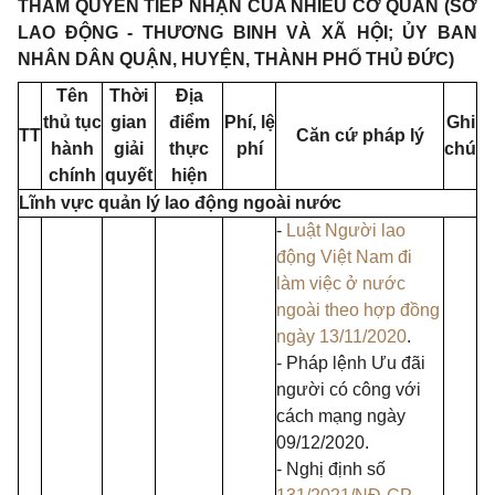
THẨM QUYỀN TIẾP NHẬN CỦA NHIỀU CƠ QUAN (SỞ
LAO ĐỘNG - THƯƠNG BINH VÀ XÃ HỘI; ỦY BAN
NHÂN DÂN QUẬN, HUYỆN, THÀNH PHỐ THỦ ĐỨC)
Tên
Thời
Địa
thủ tục
gian
điểm
Phí, lệ
Ghi
TT
Căn cứ pháp lý
hành
giải
thực
phí
chú
chính
quyết
hiện
Lĩnh vực quản lý lao động ngoài nước
-
Luật Người lao
động Việt Nam đi
làm việc ở nước
ngoài theo hợp đồng
ngày 13/11/2020
.
- Pháp lệnh Ưu đãi
người có công với
cách mạng ngày
09/12/2020.
- Nghị định số