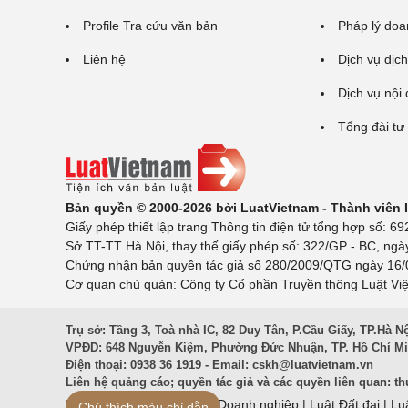
Profile Tra cứu văn bản
Pháp lý doa
Liên hệ
Dịch vụ dịch
Dịch vụ nội
Tổng đài tư
Bản quyền © 2000-2026 bởi LuatVietnam - Thành viên
Giấy phép thiết lập trang Thông tin điện tử tổng hợp số:
Sở TT-TT Hà Nội, thay thế giấy phép số: 322/GP - BC, ngà
Chứng nhận bản quyền tác giả số 280/2009/QTG ngày 16/02
Cơ quan chủ quản: Công ty Cổ phần Truyền thông Luật Việ
Trụ sở: Tầng 3, Toà nhà IC, 82 Duy Tân, P.Cầu Giấy, TP.Hà N
VPĐD: 648 Nguyễn Kiệm, Phường Đức Nhuận, TP. Hồ Chí M
Điện thoại: 0938 36 1919 - Email:
cskh@luatvietnam.vn
Liên hệ quảng cáo; quyền tác giả và các quyền liên quan:
th
Văn Bản Pháp Luật
|
Luật Doanh nghiệp
|
Luật Đất đai
|
Lu
Chú thích màu chỉ dẫn