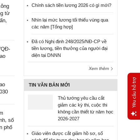
Chính sách tiền lương 2026 có gì mới?
công
g từ
Nhìn lại mức lương tối thiểu vùng qua
ấn,
các năm [Tổng hợp]
Đã có Nghị định 248/2025/NĐ-CP về
tiền lương, tiền thưởng của người đại
9/QĐ-
diện tại DNNN
lao
Xem thêm
ao
TIN VĂN BẢN MỚI
2030
Thủ tướng yêu cầu cắt
giảm các kỳ thi, cuộc thi
không cần thiết từ năm học
ệm
2026-2027
nh, số
Yêu
n phố
cầu
Giáo viên được cắt giảm hồ sơ, sổ
hỗ trợ