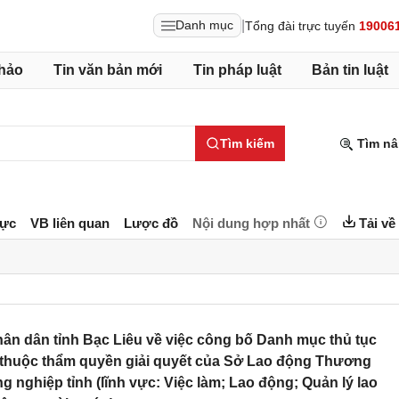
|
Danh mục
Tổng đài trực tuyến
19006
hảo
Tin văn bản mới
Tin pháp luật
Bản tin luật
Tìm kiếm
Tìm nâ
lực
VB liên quan
Lược đồ
Nội dung hợp nhất
Tải về
n dân tỉnh Bạc Liêu về việc công bố Danh mục thủ tục
thuộc thẩm quyền giải quyết của Sở Lao động Thương
g nghiệp tỉnh (lĩnh vực: Việc làm; Lao động; Quản lý lao