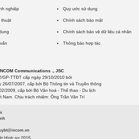
nh nghiệp
Quy ước sử dụng
 thuật
Chính sách bảo mật
 dung
Chính sách bảo vệ dữ liệu cá nhân
 vấn
Thông báo hợp tác
 INCOM Communications ., JSC
 692/GP-TTĐT cấp ngày 29/10/2010 bởi
y 26/07/2007, cấp bởi Bộ Thông tin và Truyền thông
/2009, cấp bởi Bộ Văn hoá - Thể thao - Du lịch
t Nam. Chịu trách nhiệm: Ông Trần Văn Trí
ội
inh
uybt@incom.vn
ật Hình sự 2015