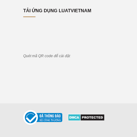
TẢI ỨNG DỤNG LUATVIETNAM
Quét mã QR code để cài đặt