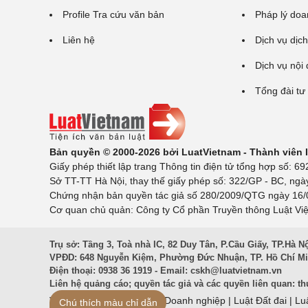
Profile Tra cứu văn bản
Pháp lý doa
Liên hệ
Dịch vụ dịch
Dịch vụ nội
Tổng đài tư
Bản quyền © 2000-2026 bởi LuatVietnam - Thành viên
Giấy phép thiết lập trang Thông tin điện tử tổng hợp số:
Sở TT-TT Hà Nội, thay thế giấy phép số: 322/GP - BC, ngà
Chứng nhận bản quyền tác giả số 280/2009/QTG ngày 16/02
Cơ quan chủ quản: Công ty Cổ phần Truyền thông Luật Việ
Trụ sở: Tầng 3, Toà nhà IC, 82 Duy Tân, P.Cầu Giấy, TP.Hà N
VPĐD: 648 Nguyễn Kiệm, Phường Đức Nhuận, TP. Hồ Chí M
Điện thoại: 0938 36 1919 - Email:
cskh@luatvietnam.vn
Liên hệ quảng cáo; quyền tác giả và các quyền liên quan:
th
Văn Bản Pháp Luật
|
Luật Doanh nghiệp
|
Luật Đất đai
|
Lu
Chú thích màu chỉ dẫn