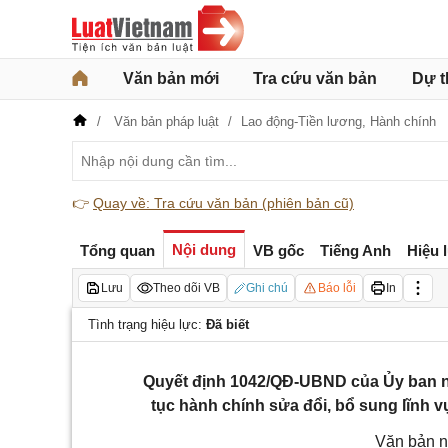
Văn bản mới
Tra cứu văn bản
Dự t
Văn bản pháp luật
Lao động-Tiền lương,
Hành chính
👉
Quay về: Tra cứu văn bản (phiên bản cũ)
Nội dung
Tổng quan
VB gốc
Tiếng Anh
Hiệu 
Lưu
Theo dõi VB
Ghi chú
Báo lỗi
In
Tình trạng hiệu lực:
Đã biết
Quyết định 1042/QĐ-UBND của Ủy ban n
tục hành chính sửa đổi, bổ sung lĩnh 
Văn bản n