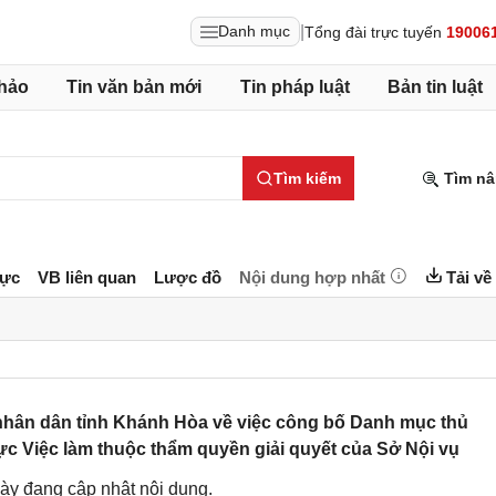
|
Danh mục
Tổng đài trực tuyến
19006
hảo
Tin văn bản mới
Tin pháp luật
Bản tin luật
Tìm kiếm
Tìm nâ
lực
VB liên quan
Lược đồ
Nội dung hợp nhất
Tải về
hân dân tỉnh Khánh Hòa về việc công bố Danh mục thủ
vực Việc làm thuộc thẩm quyền giải quyết của Sở Nội vụ
ày đang cập nhật nội dung.