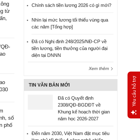
công
Chính sách tiền lương 2026 có gì mới?
g từ
ấn,
Nhìn lại mức lương tối thiểu vùng qua
các năm [Tổng hợp]
Đã có Nghị định 248/2025/NĐ-CP về
9/QĐ-
tiền lương, tiền thưởng của người đại
lao
diện tại DNNN
Xem thêm
ao
TIN VĂN BẢN MỚI
2030
Đã có Quyết định
2308/QĐ-BGDĐT về
ệm
Khung kế hoạch thời gian
nh, số
năm học 2026-2027
Yêu
n phố
cầu
Đến năm 2030, Việt Nam đặt mục tiêu
hỗ trợ