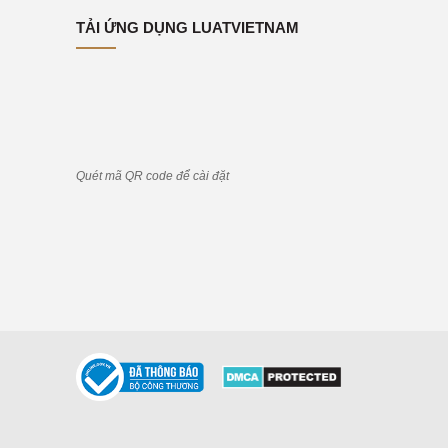
TẢI ỨNG DỤNG LUATVIETNAM
Quét mã QR code để cài đặt