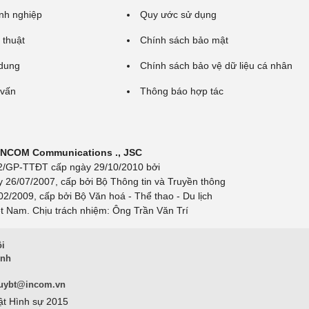
nh nghiệp
Quy ước sử dụng
 thuật
Chính sách bảo mật
 dung
Chính sách bảo vệ dữ liệu cá nhân
 vấn
Thông báo hợp tác
 INCOM Communications ., JSC
 692/GP-TTĐT cấp ngày 29/10/2010 bởi
y 26/07/2007, cấp bởi Bộ Thông tin và Truyền thông
/2009, cấp bởi Bộ Văn hoá - Thể thao - Du lịch
t Nam. Chịu trách nhiệm: Ông Trần Văn Trí
ội
inh
uybt@incom.vn
ật Hình sự 2015