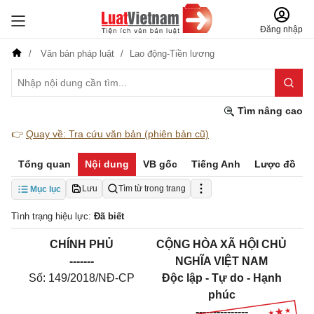
Đăng nhập
Văn bản pháp luật
Lao động-Tiền lương
Tìm nâng cao
👉
Quay về: Tra cứu văn bản (phiên bản cũ)
Tổng quan
Nội dung
VB gốc
Tiếng Anh
Lược đồ
Lưu
Tìm từ trong trang
Mục lục
Tình trạng hiệu lực:
Đã biết
CHÍNH PHỦ
CỘNG HÒA XÃ HỘI CHỦ
-------
NGHĨA VIỆT NAM
Số: 149/2018/NĐ-CP
Độc lập - Tự do - Hạnh
phúc
---------------