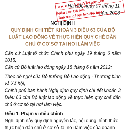
Hà Nội, ngày
07
tháng
11
Hiệu lực: Đã biết
Tình trạng hiệu lực: Đã biết
năm
2018
NGHỊ ĐỊNH
QUY ĐỊNH CHI TIẾT KHOẢN 3 ĐIỀU 63 CỦA BỘ
LUẬT LAO ĐỘNG VỀ THỰC HIỆN QUY CHẾ DÂN
CHỦ Ở CƠ SỞ TẠI NƠI LÀM VIỆC
Căn cứ Luật tổ chức Chính phủ ngày 19 tháng 6 năm
2015;
Căn cứ Bộ luật lao động ngày 18 tháng 6 năm 2012;
Theo đề nghị của Bộ trưởng Bộ Lao động - Thương binh
và Xã hội;
Chính phủ ban hành Nghị định quy định chi tiết khoản 3
Điều 63 của Bộ luật lao động về thực hiện quy chế dân
chủ ở cơ sở tại nơi làm việc.
Điều 1. Phạm vi điều chỉnh
Nghị định này quy định nguyên tắc, nội dung, hình thức
thực hiện dân chủ ở cơ sở tại nơi làm việc của doanh