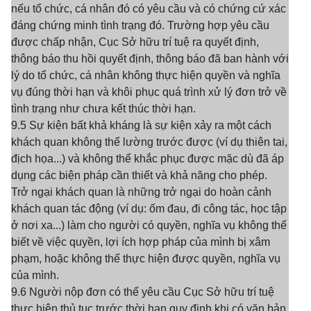
nếu tổ chức, cá nhân đó có yêu cầu và có chứng cứ xác
đáng chứng minh tình trạng đó. Trường hợp yêu cầu
được chấp nhận, Cục Sở hữu trí tuệ ra quyết định,
thông báo thu hồi quyết định, thông báo đã ban hành với
lý do tổ chức, cá nhân không thực hiện quyền và nghĩa
vụ đúng thời hạn và khôi phục quá trình xử lý đơn trở về
tình trạng như chưa kết thúc thời hạn.
9.5 Sự kiện bất khả kháng là sự kiện xảy ra một cách
khách quan không thể lường trước được (ví dụ thiên tai,
địch họa...) và không thể khắc phục được mặc dù đã áp
dụng các biện pháp cần thiết và khả năng cho phép.
Trở ngại khách quan là những trở ngại do hoàn cảnh
khách quan tác động (ví dụ: ốm đau, đi công tác, học tập
ở nơi xa...) làm cho người có quyền, nghĩa vụ không thể
biết về việc quyền, lợi ích hợp pháp của mình bị xâm
phạm, hoặc không thể thực hiện được quyền, nghĩa vụ
của mình.
9.6 Người nộp đơn có thể yêu cầu Cục Sở hữu trí tuệ
thực hiện thủ tục trước thời hạn quy định khi có văn bản