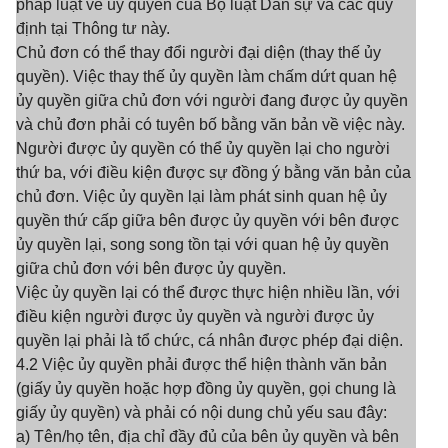
pháp luật về ủy quyền của Bộ luật Dân sự và các quy
định tại Thông tư này.
Chủ đơn có thể thay đổi người đại diện (thay thế ủy
quyền). Việc thay thế ủy quyền làm chấm dứt quan hệ
ủy quyền giữa chủ đơn với người đang được ủy quyền
và chủ đơn phải có tuyên bố bằng văn bản về việc này.
Người được ủy quyền có thể ủy quyền lại cho người
thứ ba, với điều kiện được sự đồng ý bằng văn bản của
chủ đơn. Việc ủy quyền lại làm phát sinh quan hệ ủy
quyền thứ cấp giữa bên được ủy quyền với bên được
ủy quyền lại, song song tồn tại với quan hệ ủy quyền
giữa chủ đơn với bên được ủy quyền.
Việc ủy quyền lại có thể được thực hiện nhiều lần, với
điều kiện người được ủy quyền và người được ủy
quyền lại phải là tổ chức, cá nhân được phép đại diện.
4.2 Việc ủy quyền phải được thể hiện thành văn bản
(giấy ủy quyền hoặc hợp đồng ủy quyền, gọi chung là
giấy ủy quyền) và phải có nội dung chủ yếu sau đây:
a) Tên/họ tên, địa chỉ đầy đủ của bên ủy quyền và bên