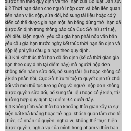
được tính theo quy định về thời hạn của Bộ luật Dân sự.
9.2 Thời hạn dành cho người nộp đơn và bên liên quan
tiến hành việc nộp, sửa đổi, bổ sung tài liệu hoặc có ý
kiến có thể được gia hạn một lần bằng đúng thời hạn đã
được ấn định trong thông báo của Cục Sở hữu trí tuệ,
với điều kiện người yêu cầu gia hạn phải nộp văn bản
yêu cầu gia hạn trước ngày kết thúc thời hạn ấn định và
nộp lệ phí yêu cầu gia hạn theo quy định.
9.3 Khi kết thúc thời hạn đã ấn định (kể cả thời gian gia
hạn theo quy định tại điểm này) mà người nộp đơn
không tiến hành sửa đổi, bổ sung tài liệu hoặc không có
ý kiến phản hồi, Cục Sở hữu trí tuệ ra quyết định từ chối
đối với mỗi thủ tục tương ứng và người nộp đơn không
được quyền sửa đổi, bổ sung tài liệu hoặc có ý kiến, trừ
trường hợp quy định tại điểm 9.4 dưới đây.
9.4 Không tính vào thời hạn khoảng thời gian xảy ra sự
kiện bất khả kháng hoặc trở ngại khách quan làm cho tổ
chức, cá nhân có quyền, nghĩa vụ không thể thực hiện
được quyền, nghĩa vụ của mình trong phạm vi thời hạn