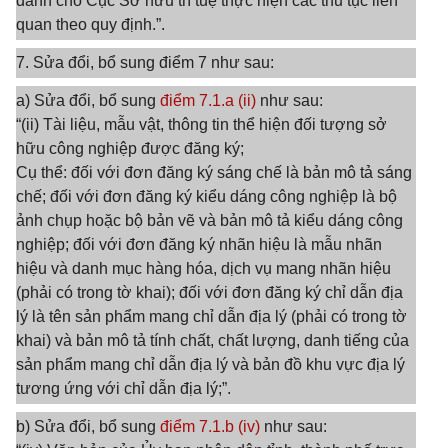
dành cho Cục Sở hữu trí tuệ thực hiện các thủ tục liên
quan theo quy định.”.
7. Sửa đổi, bổ sung điểm 7 như sau:
a) Sửa đổi, bổ sung
điểm 7.1.a (ii)
như sau:
“(ii) Tài liệu, mẫu vật, thông tin thể hiện đối tượng sở
hữu công nghiệp được đăng ký;
Cụ thể: đối với đơn đăng ký sáng chế là bản mô tả sáng
chế; đối với đơn đăng ký kiểu dáng công nghiệp là bộ
ảnh chụp hoặc bộ bản vẽ và bản mô tả kiểu dáng công
nghiệp; đối với đơn đăng ký nhãn hiệu là mẫu nhãn
hiệu và danh mục hàng hóa, dịch vụ mang nhãn hiệu
(phải có trong tờ khai); đối với đơn đăng ký chỉ dẫn địa
lý là tên sản phẩm mang chỉ dẫn địa lý (phải có trong tờ
khai) và bản mô tả tính chất, chất lượng, danh tiếng của
sản phẩm mang chỉ dẫn địa lý và bản đồ khu vực địa lý
tương ứng với chỉ dẫn địa lý;”.
b) Sửa đổi, bổ sung
điểm 7.1.b (iv)
như sau: