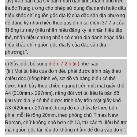
“(iv) Văn bản của Ủy ban nhân dân tỉnh, thành phố trực
thuộc Trung ương cho phép sử dụng địa danh hoặc dấu
hiệu khác chỉ nguồn gốc địa lý của đặc sản địa phương
để đăng ký nhãn hiệu theo quy định tại điểm 37.7.a của
Thông tư này (nếu nhãn hiệu đăng ký là nhãn hiệu tập
thể, nhãn hiệu chứng nhận có chứa địa danh hoặc dấu
hiệu khác chỉ nguồn gốc địa lý của đặc sản địa
phương).”.
c) Sửa đổi, bổ sung
điểm 7.2.b (iii)
như sau:
“(iii) Mọi tài liệu của đơn đều phải được trình bày theo
chiều dọc (riêng hình vẽ, sơ đồ và bảng biểu có thể
được trình bày theo chiều ngang) trên một mặt giấy khổ
A4 (210mm x 297mm), riêng đối với tài liệu là bản đồ
khu vực địa lý có thể được trình bày trên mặt giấy khổ
A3 (420mm x 297mm), trong đó có chừa lề theo bốn
phía, mỗi lề rộng 20mm, theo phông chữ Times New
Roman, chữ không nhỏ hơn cỡ 13, trừ các tài liệu bổ trợ
mà nguồn gốc tài liệu đó không nhằm để đưa vào đơn;”.