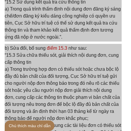
“15.2 Sử dụng kết quả tra cứu thông tin
a) Trong quá trình thẩm định nội dung đơn đăng ký sáng
chế/đơn đăng ký kiểu dáng công nghiệp có quyền ưu
tiên, Cục Sở hữu trí tuệ có thể sử dụng kết quả tra cứu
thông tin và tham khảo kết quả thẩm định đơn tương
ứng đã nộp ở nước ngoài.”.
b) Sửa đổi, bổ sung
điểm 15.3
như sau:
“15.3 Sửa chữa thiếu sót, giải thích nội dung đơn, cung
cấp thông tin
a) Trong trường hợp đơn có thiếu sót hoặc chưa bộc lộ
đầy đủ bản chất của đối tượng, Cục Sở hữu trí tuệ gửi
cho người nộp đơn thông báo trong đó nêu rõ các thiếu
sót hoặc yêu cầu người nộp đơn giải thích nội dung
đơn, cung cấp các thông tin thuộc phạm vi bản chất của
đối tượng nêu trong đơn để bộc lộ đầy đủ bản chất của
đối tượng và ấn định thời hạn 03 tháng kể từ ngày ra
thông báo để người nộp đơn khắc phục;
b) Mọi việc sửa đổi, bổ sung các tài liệu đơn có thiếu sót
Chú thích màu chỉ dẫn