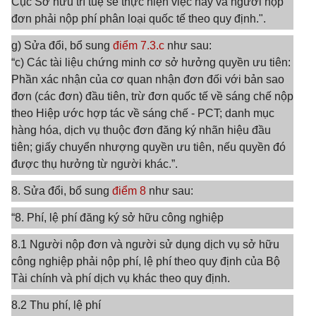
Cục Sở hữu trí tuệ sẽ thực hiện việc này và người nộp
đơn phải nộp phí phân loại quốc tế theo quy định.".
g) Sửa đổi, bổ sung
điểm 7.3.c
như sau:
“c) Các tài liệu chứng minh cơ sở hưởng quyền ưu tiên:
Phần xác nhận của cơ quan nhận đơn đối với bản sao
đơn (các đơn) đầu tiên, trừ đơn quốc tế về sáng chế nộp
theo Hiệp ước hợp tác về sáng chế - PCT; danh mục
hàng hóa, dịch vụ thuộc đơn đăng ký nhãn hiệu đầu
tiên; giấy chuyển nhượng quyền ưu tiên, nếu quyền đó
được thụ hưởng từ người khác.”.
8. Sửa đổi, bổ sung
điểm 8
như sau:
“8. Phí, lệ phí đăng ký sở hữu công nghiệp
8.1 Người nộp đơn và người sử dụng dịch vụ sở hữu
công nghiệp phải nộp phí, lệ phí theo quy định của Bộ
Tài chính và phí dịch vụ khác theo quy định.
8.2 Thu phí, lệ phí