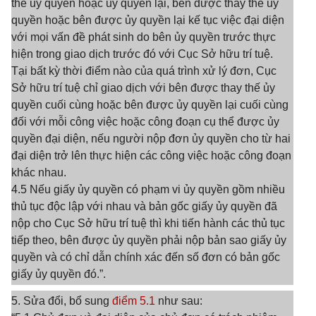
thế ủy quyền hoặc ủy quyền lại, bên được thay thế ủy
quyền hoặc bên được ủy quyền lại kế tục việc đại diện
với mọi vấn đề phát sinh do bên ủy quyền trước thực
hiện trong giao dịch trước đó với Cục Sở hữu trí tuệ.
Tại bất kỳ thời điểm nào của quá trình xử lý đơn, Cục
Sở hữu trí tuệ chỉ giao dịch với bên được thay thế ủy
quyền cuối cùng hoặc bên được ủy quyền lại cuối cùng
đối với mỗi công việc hoặc công đoạn cụ thể được ủy
quyền đại diện, nếu người nộp đơn ủy quyền cho từ hai
đại diện trở lên thực hiện các công việc hoặc công đoạn
khác nhau.
4.5 Nếu giấy ủy quyền có phạm vi ủy quyền gồm nhiều
thủ tục độc lập với nhau và bản gốc giấy ủy quyền đã
nộp cho Cục Sở hữu trí tuệ thì khi tiến hành các thủ tục
tiếp theo, bên được ủy quyền phải nộp bản sao giấy ủy
quyền và có chỉ dẫn chính xác đến số đơn có bản gốc
giấy ủy quyền đó.”.
5. Sửa đổi, bổ sung
điểm 5.1
như sau: