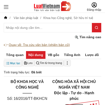
Đăng nhập
Văn bản pháp luật
Khoa học-Công nghệ,
Sở hữu trí tuệ
Tìm nâng cao
👉
Quay về: Tra cứu văn bản (phiên bản cũ)
Tổng quan
Nội dung
VB gốc
Tiếng Anh
Lược đồ
Lưu
Tìm từ trong trang
Mục lục
Tình trạng hiệu lực:
Đã biết
BỘ KHOA HỌC VÀ
CỘNG HÒA XÃ HỘI CHỦ
CÔNG NGHỆ
NGHĨA VIỆT NAM
--------
Độc lập - Tự do - Hạnh
Số: 16/2016/TT-BKHCN
phúc
---------------