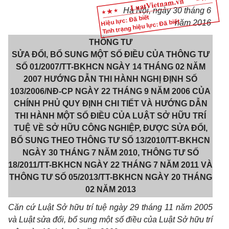
Hà Nội, ngày 30 tháng 6
Hiệu lực: Đã biết
Tình trạng hiệu lực: Đã biết
năm 2016
THÔNG TƯ
SỬA ĐỔI, BỔ SUNG MỘT SỐ ĐIỀU CỦA THÔNG TƯ
SỐ 01/2007/TT-BKHCN NGÀY 14 THÁNG 02 NĂM
2007 HƯỚNG DẪN THI HÀNH NGHỊ ĐỊNH SỐ
103/2006/NĐ-CP NGÀY 22 THÁNG 9 NĂM 2006 CỦA
CHÍNH PHỦ QUY ĐỊNH CHI TIẾT VÀ HƯỚNG DẪN
THI HÀNH MỘT SỐ ĐIỀU CỦA LUẬT SỞ HỮU TRÍ
TUỆ VỀ SỞ HỮU CÔNG NGHIỆP, ĐƯỢC SỬA ĐỔI,
BỔ SUNG THEO THÔNG TƯ SỐ 13/2010/TT-BKHCN
NGÀY 30 THÁNG 7 NĂM 2010, THÔNG TƯ SỐ
18/2011/TT-BKHCN NGÀY 22 THÁNG 7 NĂM 2011 VÀ
THÔNG TƯ SỐ 05/2013/TT-BKHCN NGÀY 20 THÁNG
02 NĂM 2013
Căn cứ Luật Sở hữu trí tuệ ngày 29 tháng 11 năm 2005
và Luật sửa đổi, bổ sung một số điều của Luật Sở hữu trí