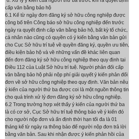
“6. Xử lý ý kiến của người thứ ba trước khi ra quyết định
cấp văn bằng bảo hộ
6.1 Kể từ ngày đơn đăng ký sở hữu công nghiệp được
công bố trên Công báo sở hữu công nghiệp đến trước
ngày ra quyết định cấp văn bằng bảo hộ, bất kỳ tổ chức,
cá nhân nào cũng có quyền có ý kiến bằng văn bản gửi
cho Cục Sở hữu trí tuệ về quyền đăng ký, quyền ưu tiên,
điều kiện bảo hộ và về những vấn đề khác liên quan
đến đơn đăng ký sở hữu công nghiệp theo quy định tại
Điều 112 của Luật Sở hữu trí tuệ. Người phản đối cấp
văn bằng bảo hộ phải nộp phí giải quyết ý kiến phản đối
đơn về sở hữu công nghiệp theo quy định. Văn bản nêu
ý kiến của người thứ ba được coi là một nguồn thông tin
cho quá trình xử lý đơn đăng ký sở hữu công nghiệp.
6.2 Trong trường hợp xét thấy ý kiến của người thứ ba
là có cơ sở, Cục Sở hữu trí tuệ thông báo về ý kiến đó
cho người nộp đơn và ấn định thời hạn tối đa là 01
tháng kể từ ngày ra thông báo để người nộp đơn trả lời
bằng văn bản. Sau khi nhận được ý kiến phản hồi của