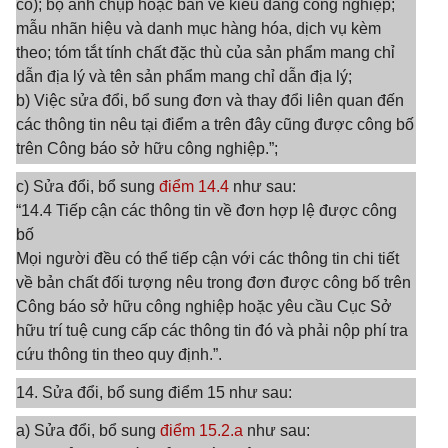
có); bộ ảnh chụp hoặc bản vẽ kiểu dáng công nghiệp;
mẫu nhãn hiệu và danh mục hàng hóa, dịch vụ kèm
theo; tóm tắt tính chất đặc thù của sản phẩm mang chỉ
dẫn địa lý và tên sản phẩm mang chỉ dẫn địa lý;
b) Việc sửa đổi, bổ sung đơn và thay đổi liên quan đến
các thông tin nêu tại điểm a trên đây cũng được công bố
trên Công báo sở hữu công nghiệp.”;
c) Sửa đổi, bổ sung
điểm 14.4
như sau:
“14.4 Tiếp cận các thông tin về đơn hợp lệ được công
bố
Mọi người đều có thể tiếp cận với các thông tin chi tiết
về bản chất đối tượng nêu trong đơn được công bố trên
Công báo sở hữu công nghiệp hoặc yêu cầu Cục Sở
hữu trí tuệ cung cấp các thông tin đó và phải nộp phí tra
cứu thông tin theo quy định.”.
14. Sửa đổi, bổ sung điểm 15 như sau:
a) Sửa đổi, bổ sung
điểm 15.2.a
như sau: