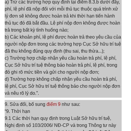
a) Trừ các trường hợp quy định tại điểm 8.3.b dưới đây,
phí, lệ phí đã nộp đối với mỗi thủ tục thuộc quá trình xử
lý đơn sẽ không được hoàn trả khi thời hạn tiến hành
thủ tục đó đã bắt đầu. Lệ phí nộp đơn không được hoàn
trả trong bất kỳ tình huống nào;
b) Các khoản phí, lệ phí được hoàn trả theo yêu cầu của
người nộp đơn trong các trường hợp Cục Sở hữu trí tuệ
đã thu không đúng quy định (thu sai, thu thừa...);
c) Trường hợp chấp nhận yêu cầu hoàn trả phí, lệ phí,
Cục Sở hữu trí tuệ thông báo hoàn trả phí, lệ phí, trong
đó ghi rõ mức tiền và gửi cho người nộp đơn;
d) Trường hợp không chấp nhận yêu cầu hoàn trả phí,
lệ phí, Cục Sở hữu trí tuệ thông báo cho người nộp đơn
và nêu rõ lý do.”.
9. Sửa đổi, bổ sung
điểm 9
như sau:
“9. Thời hạn
9.1 Các thời hạn quy định trong Luật Sở hữu trí tuệ,
Nghị định số 103/2006/ NĐ-CP và trong Thông tư này