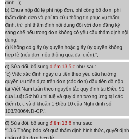
định...);
b) Chưa nộp đủ lệ phí nộp đơn, phí công bố đơn, phí
thẩm định đơn và phí tra cứu thông tin phục vụ thẩm
định, trừ phí thẩm định nội dung đối với đơn đăng ký
sáng chế nếu trong đơn không có yêu cầu thẩm định nội
dung;
c) Không có giấy ủy quyền hoặc giấy ủy quyền không
hợp lệ (nếu đơn nộp thông qua đại diện).”;
d) Sửa đổi, bổ sung
điểm 13.5.c
như sau:
“c) Việc xác định ngày ưu tiên theo yêu cầu hưởng
quyền ưu tiên dựa trên đơn (các đơn) đầu tiên đã nộp
tại Việt Nam tuân theo nguyên tắc quy định tại Điều 91
của Luật Sở hữu trí tuệ và quy định tương ứng tại các
điểm b, c và đ khoản 1 Điều 10 của Nghị định số
103/2006/NĐ-CP.”.
đ) Sửa đổi, bổ sung
điểm 13.6
như sau:
“13.6 Thông báo kết quả thẩm định hình thức, quyết định
chấp nhận đơn hợp lệ