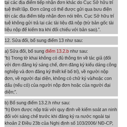
tại các địa điểm tiếp nhận đơn khác do Cục Sở hữu trí
tuệ thiết lập. Đơn cũng có thể được gửi qua bưu điện
tới các địa điểm tiếp nhận đơn nói trên. Cục Sở hữu trí
tuệ không gửi trả lại các tài liệu đã nộp (trừ bản gốc tài
liệu nộp để kiểm tra khi đối chiếu với bản sao).”.
12. Sửa đổi, bổ sung điểm 13 như sau:
a) Sửa đổi, bổ sung
điểm 13.2.b
như sau:
“b) Trong tờ khai không có đủ thông tin về tác giả (đối
với đơn đăng ký sáng chế, đơn đăng ký kiểu dáng công
nghiệp và đơn đăng ký thiết kế bố trí), về người nộp
đơn, về người đại diện, không có chữ ký và/hoặc con
dấu (nếu có) của người nộp đơn hoặc của người đại
diện;”.
b) Bổ sung điểm 13.2.h như sau:
“h) Đơn được nộp trái với quy định về kiểm soát an ninh
đối với sáng chế trước khi đăng ký ra nước ngoài tại
khoản 2 Điều 23b của Nghị định số 103/2006/ NĐ-CP,