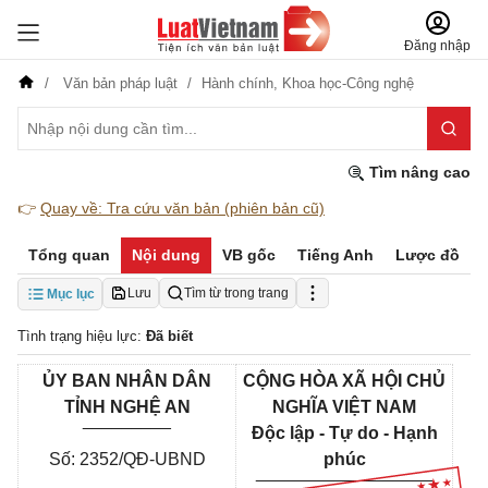
Đăng nhập
Văn bản pháp luật
Hành chính,
Khoa học-Công nghệ
Tìm nâng cao
👉
Quay về: Tra cứu văn bản (phiên bản cũ)
Tổng quan
Nội dung
VB gốc
Tiếng Anh
Lược đồ
Lưu
Tìm từ trong trang
Mục lục
Tình trạng hiệu lực:
Đã biết
ỦY BAN NHÂN DÂN
CỘNG HÒA XÃ HỘI CHỦ
TỈNH NGHỆ AN
NGHĨA VIỆT NAM
_________
Độc lập - Tự do - Hạnh
Số: 2352/QĐ-UBND
phúc
__________________