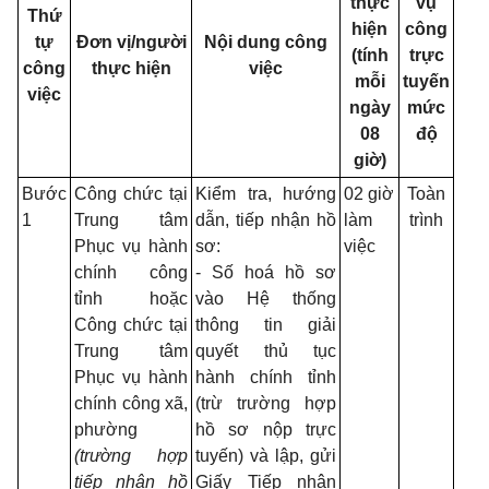
thực
vụ
Thứ
hiện
công
tự
Đơn vị/người
Nội dung công
(tính
trực
công
thực hiện
việc
mỗi
tuyến
việc
ngày
mức
08
độ
giờ)
Bước
Công chức tại
Kiểm tra, hướng
02 giờ
Toàn
1
Trung tâm
dẫn, tiếp nhận hồ
làm
trình
Phục vụ hành
sơ:
việc
chính công
- Số hoá hồ sơ
tỉnh hoặc
vào Hệ thống
Công chức tại
thông tin giải
Trung tâm
quyết thủ tục
Phục vụ hành
hành chính tỉnh
chính công xã,
(trừ trường hợp
phường
hồ sơ nộp trực
(trường hợp
tuyến) và lập, gửi
tiếp nhận hồ
Giấy Tiếp nhận