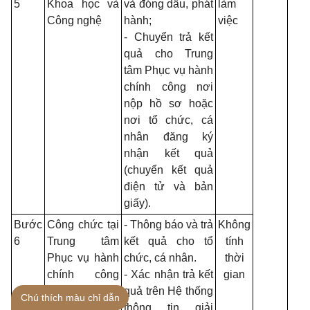
5
Khoa học và
và đóng dấu, phát
làm
Công nghệ
hành;
việc
- Chuyển trả kết
quả cho Trung
tâm Phục vụ hành
chính công nơi
nộp hồ sơ hoặc
nơi tổ chức, cá
nhân đăng ký
nhận kết quả
(chuyển kết quả
điện tử và bản
giấy).
Bước
Công chức tại
- Thông báo và trả
Không
6
Trung tâm
kết quả cho tổ
tính
Phục vụ hành
chức, cá nhân.
thời
chính công
- Xác nhận trả kết
gian
tỉnh hoặc
quả trên Hệ thống
Chú thích màu chỉ dẫn
Công chức tại
thông tin giải