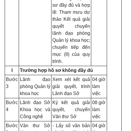
sơ đầy đủ và hợp
lệ: Tham mưu dự
thảo Kết quả giải
quyết chuyển
lãnh đạo phòng
Quản lý khoa học;
chuyển tiếp đến
mục (II) của quy
trình.
I
Trường hợp hồ sơ không đầy đủ
Bước
Lãnh đạo
Xem xét kết quả
04 giờ
3
phòng Quản lý
giải quyết, trình
làm
khoa học
Lãnh đạo Sở
việc
Bước
Lãnh đạo Sở
Ký kết quả giải
08 giờ
4
Khoa học và
quyết, chuyển
làm
Công nghệ
Văn thư Sở
việc
Bước
Văn thư Sở
- Lấy số văn bản
04 giờ