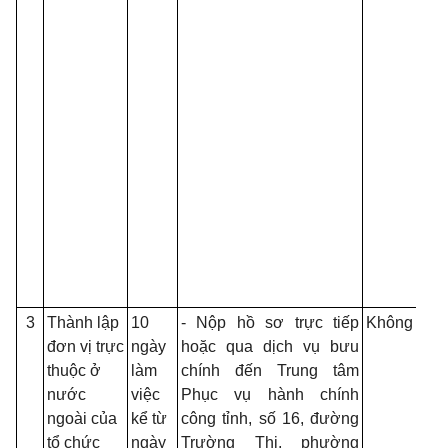
nh
qu
củ
ch
thu
nhâ
tỉnh
các
thu
qu
nư
Kh
Côn
3
Thành lập
10
- Nộp hồ sơ trực tiếp
Không
- 
đơn vị trực
ngày
hoặc qua dịch vụ bưu
họ
thuộc ở
làm
chính đến Trung tâm
ng
nước
việc
Phục vụ hành chính
mới
ngoài của
kể từ
công tỉnh, số 16, đường
số
tổ chức
ngày
Trường Thi, phường
93/