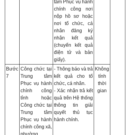
tâm Phục vụ hành
chính công nơi
nộp hồ sơ hoặc
nơi tổ chức, cá
nhân đăng ký
nhận kết quả
(chuyển kết quả
điện tử và bản
giấy).
Bước
Công chức tại
- Thông báo và trả
Không
7
Trung tâm
kết quả cho tổ
tính
Phục vụ hành
chức, cá nhân.
thời
chính công
- Xác nhận trả kết
gian
tỉnh hoặc
quả trên Hệ thống
Công chức tại
thông tin giải
Trung tâm
quyết thủ tục
Phục vụ hành
hành chính.
chính công xã,
phường