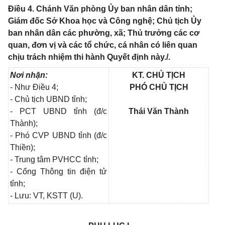
Điều 4. Chánh Văn phòng Ủy ban nhân dân tỉnh;
Giám đốc Sở Khoa học và Công nghệ; Chủ tịch Ủy
ban nhân dân các phường, xã; Thủ trưởng các cơ
quan, đơn vị và các tổ chức, cá nhân có liên quan
chịu trách nhiệm thi hành Quyết định này./.
Nơi nhận:
KT. CHỦ TỊCH
- Như Điều 4;
PHÓ CHỦ TỊCH
- Chủ tịch UBND tỉnh;
- PCT UBND tỉnh (đ/c
Thái Văn Thành
Thành);
- Phó CVP UBND tỉnh (đ/c
Thiền);
- Trung tâm PVHCC tỉnh;
- Cổng Thông tin điện tử
tỉnh;
- Lưu: VT, KSTT (U).