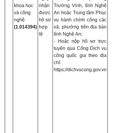
khoa học
nhận
Trường Vinh, tỉnh Nghệ
ngà
và công
được
An hoặc Trung tâm Phục
27/
nghệ
hồ sơ
vụ hành chính công các
- N
(1.014394)
hợp
xã, phường trên địa bàn
262
lệ
tỉnh Nghệ An;
CP
- Hoặc nộp hồ sơ trực
14/
tuyến qua Cổng Dịch vụ
của
công quốc gia theo địa
Quy
chỉ:
tiế
https://dichvucong.gov.vn
dẫn
mộ
của
họ
ng
mới
về 
th
đá