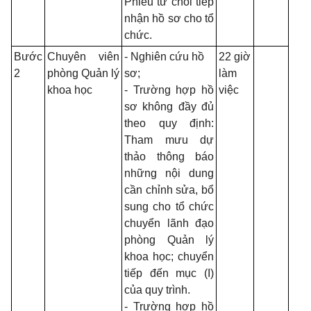
Phiếu từ chối tiếp
nhận hồ sơ cho tổ
chức.
Bước
Chuyên viên
- Nghiên cứu hồ
22 giờ
2
phòng Quản lý
sơ;
làm
khoa học
- Trường hợp hồ
việc
sơ không đầy đủ
theo quy định:
Tham mưu dự
thảo thông báo
những nội dung
cần chỉnh sửa, bổ
sung cho tổ chức
chuyển lãnh đạo
phòng Quản lý
khoa học; chuyển
tiếp đến mục (I)
của quy trình.
- Trường hợp hồ