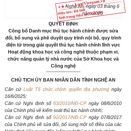
Nghệ An, ngày 03 tháng 6
Hiệu lực: Đã biết
Tình trạng hiệu lực: Đã biết
năm 2026
QUYẾT ĐỊNH
Công bố Danh mục thủ tục hành chính được sửa
đổi, bổ sung và phê duyệt quy trình nội bộ, quy trình
điện tử trong giải quyết thủ tục hành chính lĩnh vực
Hoạt động khoa học và công nghệ thuộc phạm vi,
chức năng quản lý nhà nước của Sở Khoa học và
Công nghệ
_____________
CHỦ TỊCH ỦY BAN NHÂN DÂN TỈNH NGHỆ AN
Căn cứ
Luật Tổ chức chính quyền địa phương
ngày
16/6/2025;
Căn cứ Nghị định số
63/2010/NĐ-CP
ngày 08/6/2010
của Chính phủ về kiểm soát thủ tục hành chính;
Căn cứ Nghị định số
92/2017/NĐ-CP
ngày 07/8/2017
của Chính phủ về sửa đổi, bổ sung một số điều của các