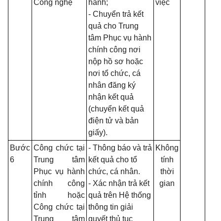
Công nghệ
hành;
việc
- Chuyển trả kết
quả cho Trung
tâm Phục vụ hành
chính công nơi
nộp hồ sơ hoặc
nơi tổ chức, cá
nhân đăng ký
nhận kết quả
(chuyển kết quả
điện tử và bản
giấy).
Bước
Công chức tại
- Thông báo và trả
Không
6
Trung tâm
kết quả cho tổ
tính
Phục vụ hành
chức, cá nhân.
thời
chính công
- Xác nhận trả kết
gian
tỉnh hoặc
quả trên Hệ thống
Công chức tại
thông tin giải
Trung tâm
quyết thủ tục