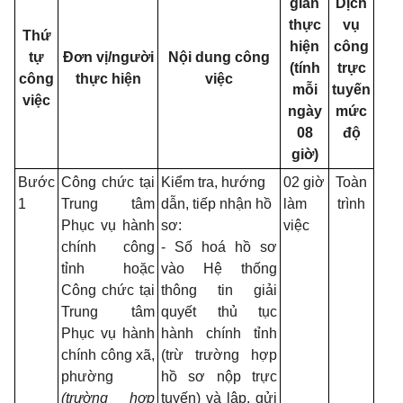
gian
Dịch
thực
vụ
Thứ
hiện
công
tự
Đơn vị/người
Nội dung công
(tính
trực
công
thực hiện
việc
mỗi
tuyến
việc
ngày
mức
08
độ
giờ)
Bước
Công chức tại
Kiểm tra, hướng
02 giờ
Toàn
1
Trung tâm
dẫn, tiếp nhận hồ
làm
trình
Phục vụ hành
sơ:
việc
chính công
- Số hoá hồ sơ
tỉnh hoặc
vào Hệ thống
Công chức tại
thông tin giải
Trung tâm
quyết thủ tục
Phục vụ hành
hành chính tỉnh
chính công xã,
(trừ trường hợp
phường
hồ sơ nộp trực
(trường hợp
tuyến) và lập, gửi