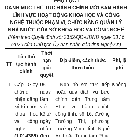
PHỤ
LỤC I
DANH MỤC THỦ TỤC HÀNH CHÍNH MỚI BAN HÀNH
LĨNH VỰC HOẠT ĐỘNG KHOA HỌC VÀ CÔNG
NGHỆ THUỘC PHẠM VI, CHỨC NĂNG QUẢN LÝ
NHÀ NƯỚC CỦA SỞ KHOA HỌC VÀ CÔNG NGHỆ
(Kèm theo Quyết định số:
2352
/QĐ-UBND ngày 03 / 6
/2026 của Chủ tịch Ủy ban nhân dân tỉnh Nghệ An)
Thời
Tên thủ
hạn
Địa điểm, cách thức
Phí, lệ
Că
TT
tục hành
giải
thực hiện
phí
chính
quyết
1
Cấp Giấy
08
- Nộp hồ sơ trực tiếp
Không
- 
chứng
ngày
hoặc qua dịch vụ bưu
họ
nhận đăng
làm
chính đến Trung tâm
ng
ký tổ chức
việc
Phục vụ hành chính
mới
khoa học
kể từ
công tỉnh, số 16, đường
số
và công
ngày
Trường Thi, phường
93/
nghệ
nhận
Trường Vinh, tỉnh Nghệ
ngà
(1.014389)
được
An hoặc Trung tâm Phục
27/