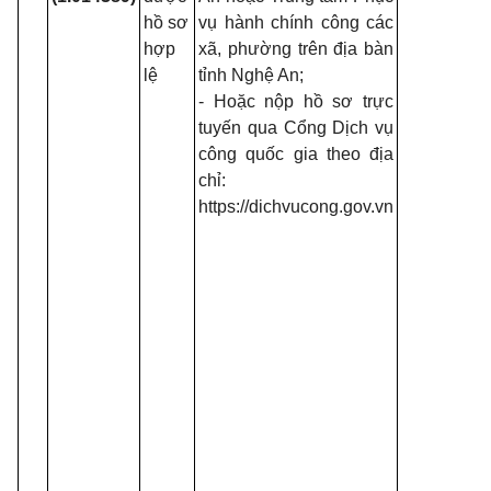
hồ sơ
vụ hành chính công các
- N
hợp
xã, phường trên địa bàn
262
lệ
tỉnh Nghệ An;
CP
- Hoặc nộp hồ sơ trực
14/
tuyến qua Cổng Dịch vụ
của
công quốc gia theo địa
quy
chỉ:
tiế
https://dichvucong.gov.vn
dẫn
mộ
của
họ
ng
mới
về 
th
đá
chu
và 