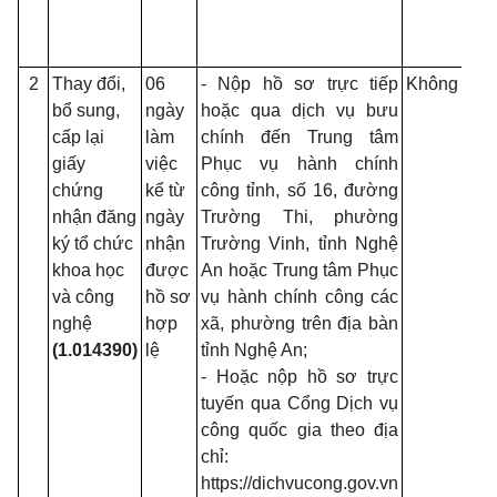
Kh
Côn
2
Thay đổi,
06
- Nộp hồ sơ trực tiếp
Không
- 
bổ sung,
ngày
hoặc qua dịch vụ bưu
họ
cấp lại
làm
chính đến Trung tâm
ng
giấy
việc
Phục vụ hành chính
mới
chứng
kể từ
công tỉnh, số 16, đường
số
nhận đăng
ngày
Trường Thi, phường
93/
ký tổ chức
nhận
Trường Vinh, tỉnh Nghệ
ngà
khoa học
được
An hoặc Trung tâm Phục
27/
và công
hồ sơ
vụ hành chính công các
- N
nghệ
hợp
xã, phường trên địa bàn
262
(1.014390)
lệ
tỉnh Nghệ An;
CP
- Hoặc nộp hồ sơ trực
14/
tuyến qua Cổng Dịch vụ
của
công quốc gia theo địa
Quy
chỉ:
tiế
https://dichvucong.gov.vn
dẫn