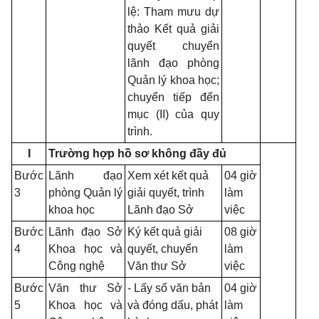
lệ: Tham mưu dự
thảo Kết quả giải
quyết chuyển
lãnh đạo phòng
Quản lý khoa học;
chuyển tiếp đến
mục (II) của quy
trình.
I
Trường hợp hồ sơ không đầy đủ
Bước
Lãnh đạo
Xem xét kết quả
04 giờ
3
phòng Quản lý
giải quyết, trình
làm
khoa học
Lãnh đạo Sở
việc
Bước
Lãnh đạo Sở
Ký kết quả giải
08 giờ
4
Khoa học và
quyết, chuyển
làm
Công nghệ
Văn thư Sở
việc
Bước
Văn thư Sở
- Lấy số văn bản
04 giờ
5
Khoa học và
và đóng dấu, phát
làm