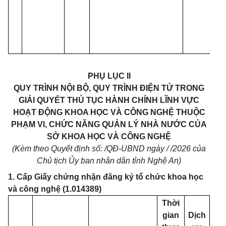
qu
nư
Kh
Côn
PHỤ LỤC II
QUY TRÌNH NỘI BỘ, QUY TRÌNH ĐIỆN TỬ TRONG
GIẢI QUYẾT THỦ TỤC HÀNH CHÍNH LĨNH VỰC
HOẠT ĐỘNG KHOA HỌC VÀ CÔNG NGHỆ THUỘC
PHẠM VI, CHỨC NĂNG QUẢN LÝ NHÀ NƯỚC CỦA
SỞ KHOA HỌC VÀ CÔNG NGHỆ
(Kèm theo Quyết định số:
/QĐ-UBND ngày
/
/2026 của
Chủ tịch Ủy ban nhân dân tỉnh Nghệ An)
1. Cấp Giấy chứng nhận đăng ký tổ chức khoa học
và công nghệ (1.014389)
Thời
gian
Dịch