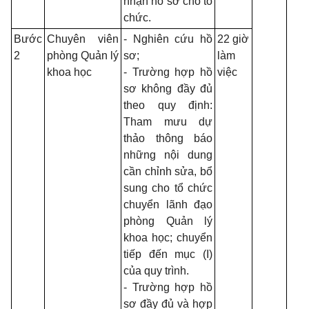
nhận hồ sơ cho tổ
chức.
Bước
Chuyên viên
- Nghiên cứu hồ
22 giờ
2
phòng Quản lý
sơ;
làm
khoa học
- Trường hợp hồ
việc
sơ không đầy đủ
theo quy định:
Tham mưu dự
thảo thông báo
những nội dung
cần chỉnh sửa, bổ
sung cho tổ chức
chuyển lãnh đạo
phòng Quản lý
khoa học; chuyển
tiếp đến mục (I)
của quy trình.
- Trường hợp hồ
sơ đầy đủ và hợp