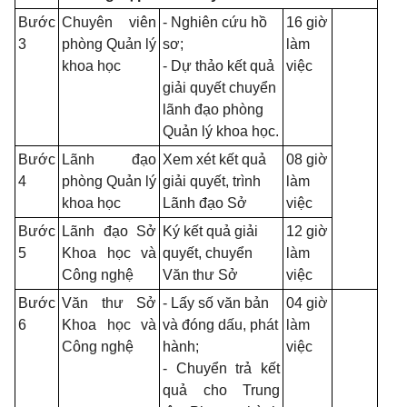
Bước
Chuyên viên
- Nghiên cứu hồ
16 giờ
3
phòng Quản lý
sơ;
làm
khoa học
- Dự thảo kết quả
việc
giải quyết chuyển
lãnh đạo phòng
Quản lý khoa học.
Bước
Lãnh đạo
Xem xét kết quả
08 giờ
4
phòng Quản lý
giải quyết, trình
làm
khoa học
Lãnh đạo Sở
việc
Bước
Lãnh đạo Sở
Ký kết quả giải
12 giờ
5
Khoa học và
quyết, chuyển
làm
Công nghệ
Văn thư Sở
việc
Bước
Văn thư Sở
- Lấy số văn bản
04 giờ
6
Khoa học và
và đóng dấu, phát
làm
Công nghệ
hành;
việc
- Chuyển trả kết
quả cho Trung