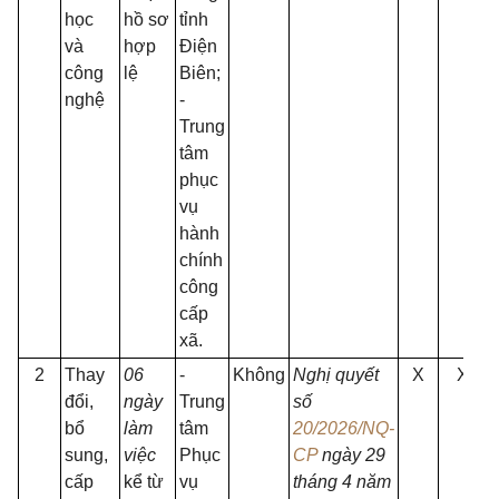
học
hồ sơ
tỉnh
và
hợp
Điện
công
lệ
Biên;
nghệ
-
Trung
tâm
phục
vụ
hành
chính
công
cấp
xã.
2
Thay
06
-
Không
Nghị quyết
X
X
đổi,
ngày
Trung
số
bổ
làm
tâm
20/2026/NQ-
sung,
việc
Phục
CP
ngày
29
cấp
kể từ
vụ
tháng 4 năm