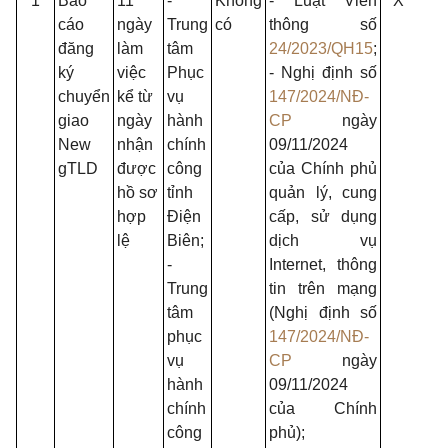
1
Báo
11
-
Không
- Luật Viễn
X
X
cáo
ngày
Trung
có
thông số
đăng
làm
tâm
24/2023/QH15
;
ký
việc
Phục
- Nghị định số
chuyển
kể từ
vụ
147/2024/NĐ-
giao
ngày
hành
CP
ngày
New
nhận
chính
09/11/2024
gTLD
được
công
của Chính phủ
hồ sơ
tỉnh
quản lý, cung
hợp
Điện
cấp, sử dụng
lệ
Biên;
dịch vụ
-
Internet, thông
Trung
tin trên mạng
tâm
(Nghị định số
phục
147/2024/NĐ-
vụ
CP
ngày
hành
09/11/2024
chính
của Chính
công
phủ);