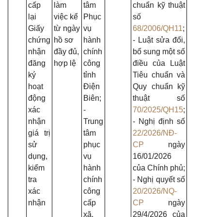
cấp
làm
tâm
chuẩn kỹ thuật
lại
việc kể
Phục
số
Giấy
từ ngày
vụ
68/2006/QH11
;
chứng
hồ sơ
hành
- Luật sửa đổi,
nhận
đầy đủ,
chính
bổ sung một số
đăng
hợp lệ
công
điều của Luật
ký
tỉnh
Tiêu chuẩn và
hoạt
Điện
Quy chuẩn kỹ
động
Biên;
thuật số
xác
-
70/2025/QH15
;
nhận
Trung
- Nghị định số
giá trị
tâm
22/2026/NĐ-
sử
phục
CP
ngày
dụng,
vụ
16/01/2026
kiểm
hành
của Chính phủ;
tra
chính
- Nghị quyết số
xác
công
20/2026/NQ-
nhận
cấp
CP
ngày
xã.
29/4/2026 của