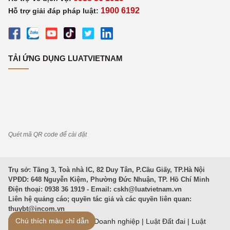
1900 6192
Hỗ trợ giải đáp pháp luật:
TẢI ỨNG DỤNG LUATVIETNAM
Quét mã QR code để cài đặt
Trụ sở: Tầng 3, Toà nhà IC, 82 Duy Tân, P.Cầu Giấy, TP.Hà Nội
VPĐD: 648 Nguyễn Kiệm, Phường Đức Nhuận, TP. Hồ Chí Minh
Điện thoại: 0938 36 1919 - Email:
cskh@luatvietnam.vn
Liên hệ quảng cáo; quyền tác giả và các quyền liên quan:
thuybt@incom.vn
Chú thích màu chỉ dẫn
Văn Bản Pháp Luật
|
Luật Doanh nghiệp
|
Luật Đất đai
|
Luật