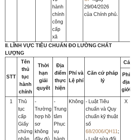
hành
29/04/2026
chính
của Chính phủ.
công
cấp
xã
II. LĨNH VỰC TIÊU CHUẨN ĐO LƯỜNG CHẤT
LƯỢNG
Tên
Cách t
Thời
Địa
thủ
hạn
điểm
Phí và
Căn cứ pháp
Phi
STT
tục
Tr
giải
thực
Lệ phí
lý
địa
hành
ti
quyết
hiện
giới
chính
1
Thủ
-
-
Không
- Luật Tiêu
X
tục
Trường
Trung
chuẩn và Quy
cấp
hợp hồ
tâm
chuẩn kỹ thuật
Giấy
sơ
Phục
số
chứng
không
vụ
68/2006/QH11
;
nhận
đầy đủ
hành
- Luật sửa đổi,