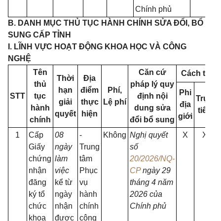
Chính phủ
B. DANH MỤC THỦ TỤC HÀNH CHÍNH SỬA ĐỔI, BỔ
SUNG CẤP TỈNH
I. LĨNH VỰC HOẠT ĐỘNG KHOA HỌC VÀ CÔNG
NGHỆ
Tên
Căn cứ
Cách thức
Thời
Địa
thủ
pháp lý quy
hạn
điểm
Phí,
Phi
STT
tục
định nội
Trực
giải
thực
Lệ phí
địa
hành
dung sửa
tiếp
quyết
hiện
giới
chính
đổi bổ sung
1
Cấp
08
-
Không
Nghị quyết
X
X
Giấy
ngày
Trung
số
chứng
làm
tâm
20/2026/NQ-
nhận
việc
Phục
CP
ngày 29
đăng
kể từ
vụ
tháng 4 năm
ký tổ
ngày
hành
2026 của
chức
nhận
chính
Chính phủ
khoa
được
công