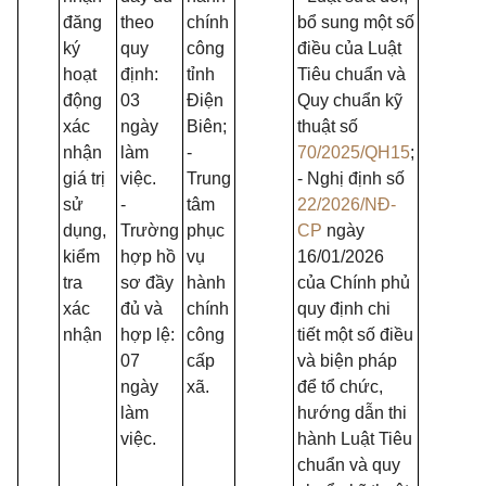
đăng
theo
chính
bổ sung một số
ký
quy
công
điều của Luật
hoạt
định:
tỉnh
Tiêu chuẩn và
động
03
Điện
Quy chuẩn kỹ
xác
ngày
Biên;
thuật số
nhận
làm
-
70/2025/QH15
;
giá trị
việc.
Trung
- Nghị định số
sử
-
tâm
22/2026/NĐ-
dụng,
Trường
phục
CP
ngày
kiểm
hợp hồ
vụ
16/01/2026
tra
sơ đầy
hành
của Chính phủ
xác
đủ và
chính
quy định chi
nhận
hợp lệ:
công
tiết một số điều
07
cấp
và biện pháp
ngày
xã.
để tổ chức,
làm
hướng dẫn thi
việc.
hành Luật Tiêu
chuẩn và quy