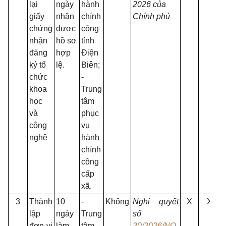
lại
ngày
hành
2026 của
giấy
nhận
chính
Chính phủ
chứng
được
công
nhận
hồ sơ
tỉnh
đăng
hợp
Điện
ký tổ
lệ.
Biên;
chức
-
khoa
Trung
học
tâm
và
phục
công
vụ
nghệ
hành
chính
công
cấp
xã.
3
Thành
10
-
Không
Nghị quyết
X
X
lập
ngày
Trung
số
đơn vị
làm
tâm
20/2026/NQ-