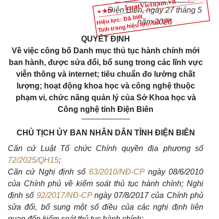
Điện Biên, ngày 27 tháng 5
Hiệu lực: Đã biết
Tình trạng hiệu lực: Đã biết
năm 2026
QUYẾT ĐỊNH
Về việc công bố Danh mục thủ tục hành chính mới
ban hành, được sửa đổi, bổ sung trong các lĩnh vực
viễn thông và internet; tiêu chuẩn đo lường chất
lượng; hoạt động khoa học và công nghệ thuộc
phạm vi, chức năng quản lý của Sở Khoa học và
Công nghệ tỉnh Điện Biên
___________
CHỦ TỊCH ỦY BAN NHÂN DÂN TỈNH ĐIỆN BIÊN
Căn cứ Luật Tổ chức Chính quyền địa phương số
72/2025/QH15
;
Căn cứ Nghị định số
63/2010/NĐ-CP
ngày 08/6/2010
của Chính phủ về kiểm soát thủ tục hành chính;
Nghị
định số
92/2017/NĐ-CP
ngày 07/8/2017 của Chính phủ
sửa đổi, bổ sung một số điều của các nghị định liên
quan đến kiểm soát thủ tục hành chính;