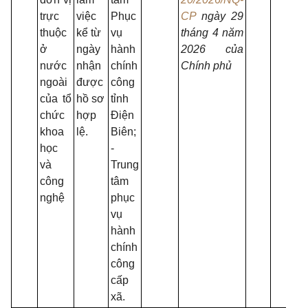
trực
việc
Phục
CP
ngày 29
thuộc
kể từ
vụ
tháng 4 năm
ở
ngày
hành
2026 của
nước
nhận
chính
Chính phủ
ngoài
được
công
của tổ
hồ sơ
tỉnh
chức
hợp
Điện
khoa
lệ.
Biên;
học
-
và
Trung
công
tâm
nghệ
phục
vụ
hành
chính
công
cấp
xã.