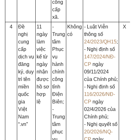
công
cấp
xã.
4
Đề
11
-
Không
- Luật Viễn
X
X
nghị
ngày
Trung
có
thông số
cung
làm
tâm
24/2023/QH15
;
cấp
việc
Phục
- Nghị định số
dịch vụ
kể từ
vụ
147/2024/NĐ-
đăng
ngày
hành
CP
ngày
ký, duy
nhận
chính
09/11/2024
trì tên
được
công
của Chính phủ;
miền
hồ sơ
tỉnh
- Nghị định số
quốc
hợp
Điện
116/2026/NĐ-
gia
lệ
Biên;
CP
ngày
Việt
-
02/4/2026 của
Nam
Trung
Chính phủ;
“.vn”
tâm
- Nghị quyết số
phục
20/2026/NQ-
vụ
CP
ngày