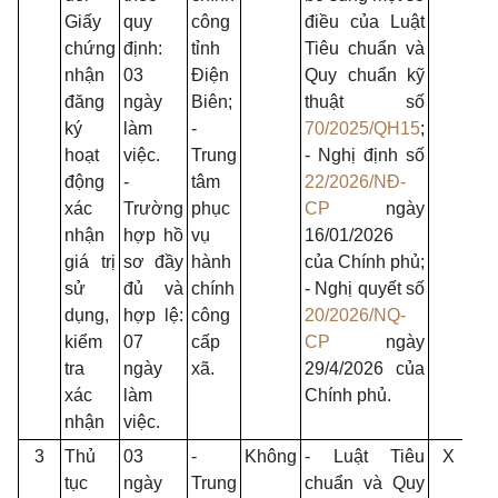
Giấy
quy
công
điều của Luật
chứng
định:
tỉnh
Tiêu chuẩn và
nhận
03
Điện
Quy chuẩn kỹ
đăng
ngày
Biên;
thuật số
ký
làm
-
70/2025/QH15
;
hoạt
việc.
Trung
- Nghị định số
động
-
tâm
22/2026/NĐ-
xác
Trường
phục
CP
ngày
nhận
hợp hồ
vụ
16/01/2026
giá trị
sơ đầy
hành
của Chính phủ;
sử
đủ và
chính
- Nghị quyết số
dụng,
hợp lệ:
công
20/2026/NQ-
kiểm
07
cấp
CP
ngày
tra
ngày
xã.
29/4/2026 của
xác
làm
Chính phủ.
nhận
việc.
3
Thủ
03
-
Không
- Luật Tiêu
X
tục
ngày
Trung
chuẩn và Quy