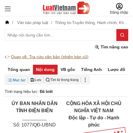
Đăng nhập
Văn bản pháp luật
Thông tin-Truyền thông,
Hành chính,
Khoa học-Công nghệ
Tìm nâng cao
👉
Quay về: Tra cứu văn bản (phiên bản cũ)
Tổng quan
Nội dung
VB gốc
Tiếng Anh
Lược đồ
Lưu
Tìm từ trong trang
Mục lục
Tình trạng hiệu lực:
Đã biết
ỦY BAN NHÂN DÂN
CỘNG HÒA XÃ HỘI CHỦ
TỈNH ĐIỆN BIÊN
NGHĨA VIỆT NAM
_________
Độc lập - Tự do - Hạnh
Số: 1077/QĐ-UBND
phúc
__________________