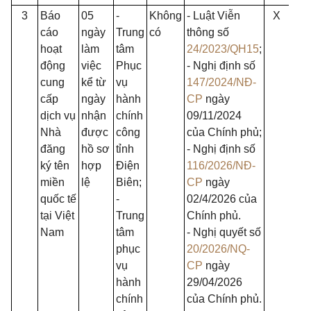
3
Báo
05
-
Không
- Luật Viễn
X
X
cáo
ngày
Trung
có
thông số
hoạt
làm
tâm
24/2023/QH15
;
động
việc
Phục
- Nghị định số
cung
kể từ
vụ
147/2024/NĐ-
cấp
ngày
hành
CP
ngày
dịch vụ
nhận
chính
09/11/2024
Nhà
được
công
của Chính phủ;
đăng
hồ sơ
tỉnh
- Nghị định số
ký tên
hợp
Điện
116/2026/NĐ-
miền
lệ
Biên;
CP
ngày
quốc tế
-
02/4/2026 của
tại Việt
Trung
Chính phủ.
Nam
tâm
- Nghị quyết số
phục
20/2026/NQ-
vụ
CP
ngày
hành
29/04/2026
chính
của Chính phủ.