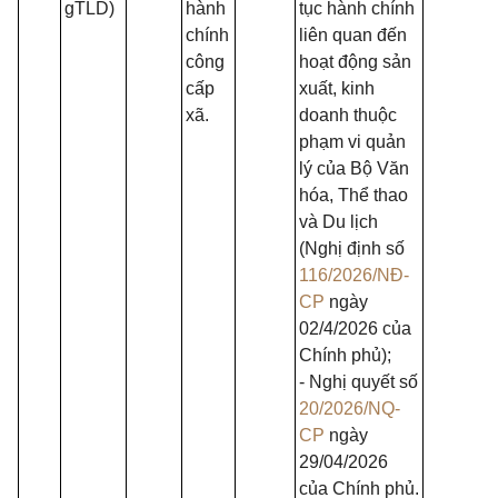
gTLD)
hành
tục hành chính
chính
liên quan đến
công
hoạt động sản
cấp
xuất, kinh
xã.
doanh thuộc
phạm vi quản
lý của Bộ Văn
hóa, Thể thao
và Du lịch
(Nghị định số
116/2026/NĐ-
CP
ngày
02/4/2026 của
Chính phủ);
- Nghị quyết số
20/2026/NQ-
CP
ngày
29/04/2026
của Chính phủ.