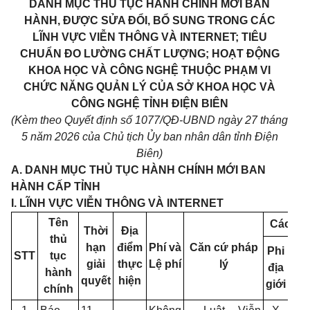
DANH MỤC THỦ TỤC HÀNH CHÍNH MỚI BAN
HÀNH, ĐƯỢC SỬA ĐỔI, BỔ SUNG TRONG CÁC
LĨNH VỰC VIỄN THÔNG VÀ INTERNET; TIÊU
CHUẨN ĐO LƯỜNG CHẤT LƯỢNG; HOẠT ĐỘNG
KHOA HỌC VÀ CÔNG NGHỆ THUỘC PHẠM VI
CHỨC NĂNG QUẢN LÝ CỦA SỞ KHOA HỌC VÀ
CÔNG NGHỆ TỈNH ĐIỆN BIÊN
(Kèm theo Quyết định số 1077/QĐ-UBND ngày 27 tháng
5 năm 2026 của Chủ tịch Ủy ban nhân dân tỉnh Điện
Biên)
A. DANH MỤC THỦ TỤC HÀNH CHÍNH MỚI BAN
HÀNH CẤP TỈNH
I. LĨNH VỰC VIỄN THÔNG VÀ INTERNET
Tên
Cách th
Thời
Địa
thủ
hạn
điểm
Phí và
Căn cứ pháp
Phi
STT
tục
Trự
giải
thực
Lệ phí
lý
địa
hành
tiế
quyết
hiện
giới
chính