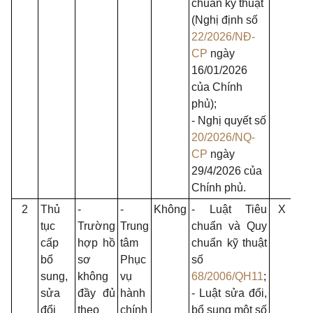
chuẩn kỹ thuật
(Nghị định số
22/2026/NĐ-
CP
ngày
16/01/2026
của Chính
phủ);
- Nghị quyết số
20/2026/NQ-
CP
ngày
29/4/2026 của
Chính phủ.
2
Thủ
-
-
Không
- Luật Tiêu
X
tục
Trường
Trung
chuẩn và Quy
cấp
hợp hồ
tâm
chuẩn kỹ thuật
bổ
sơ
Phục
số
sung,
không
vụ
68/2006/QH11
;
sửa
đầy đủ
hành
- Luật sửa đổi,
đổi
theo
chính
bổ sung một số