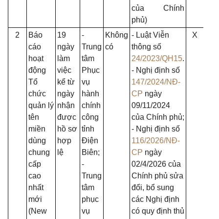
của Chính
phủ)
2
Báo
19
-
Không
- Luật Viễn
X
X
cáo
ngày
Trung
có
thông số
hoạt
làm
tâm
24/2023/QH15
.
động
việc
Phục
- Nghị định số
Tổ
kể từ
vụ
147/2024/NĐ-
chức
ngày
hành
CP
ngày
quản lý
nhận
chính
09/11/2024
tên
được
công
của Chính phủ;
miền
hồ sơ
tỉnh
- Nghị định số
dùng
hợp
Điện
116/2026/NĐ-
chung
lệ
Biên;
CP
ngày
cấp
-
02/4/2026 của
cao
Trung
Chính phủ sửa
nhất
tâm
đổi, bổ sung
mới
phục
các Nghị định
(New
vụ
có quy định thủ