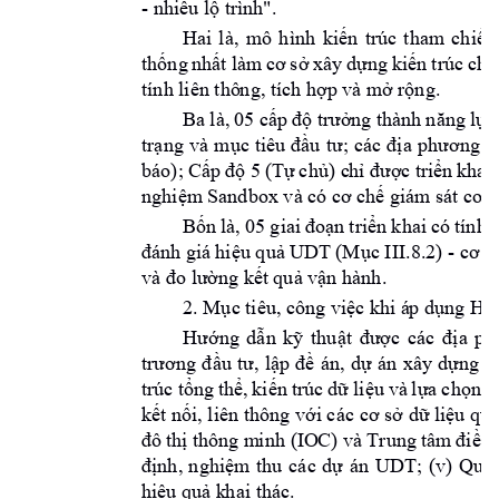
- 
nhiều lộ trì
n
h".
Hai 
là, 
mô 
hình 
k
iến 
trúc 
tham 
ch
iếu
thống 
nhất 
làm 
cơ 
sở 
xây 
d
ựng 
kiến 
trúc 
chi 
tính liên thô
n
g
, tích hợp v
à mở rộng.
Ba 
l
à, 
05 cấp 
độ trưở
ng thàn
h
n
ăng 
lực
trạng 
và 
mục 
tiêu 
đầu 
tư; 
các 
đị
a 
phương 
p
báo); 
Cấp 
độ 5 
(Tự 
chủ) c
hỉ được 
triển 
khai 
nghiệm
 Sand
box và có cơ c
hế giám sát con
Bốn 
là, 
05
giai 
đoạn 
triển 
k
hai 
có 
tính 
k
- 
đánh giá 
hiệu quả U
DT (Mục III.8.2) 
cơ 
s
và đo lường kết 
quả vận hành.
2. Mục tiêu, cô
ng
 việc khi á
p dụng Hư
Hướng 
dẫn 
kỹ 
thuật 
được 
các 
địa 
ph
trương 
đầu 
tư, 
lập 
đề 
án, 
dự 
án 
xây 
dựng 
h
trúc 
tổng 
thể, 
kiến 
trúc 
dữ 
liệu 
và 
lựa 
chọn 
c
kết nối, liên thông với các 
cơ sở dữ liệu quố
đô 
thị thô
ng m
in
h (IO
C) và 
Trung 
tâm 
điều 
định, 
n
ghiệm
thu
các 
dự 
án 
UDT; 
(v) 
Quản
hiệu quả k
h
ai thác.