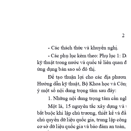
2
- Các t
. 
hách thứ
c và khuyến nghị
- 
: 
D
Các 
phụ 
lục 
kèm 
theo:
Phụ 
lục 
1
an
kỹ 
thuật trong 
nước v
à quốc 
tế liên 
quan đế
. 
ứng dụng bản sao 
số
 đô thị
Để 
tạo
thuận 
l
ợi 
cho 
các 
địa 
phương 
Hướng 
dẫn 
kỹ 
thuật
, 
Bộ K
h
oa 
học 
và Cô
ng 
ý 
một số nội d
ung trọng tâm
 sau
 đây:
1. Những nội d
ung trọng tâm
 cần nghi
Một 
là, 
15 
nguyên 
tắc 
x
ây 
dựng 
và 
ứn
bắt 
buộc 
khi lập 
chủ 
trương, 
thiết 
kế 
và đầu
 
chủ 
quyền 
dữ 
l
iệu 
quốc 
gia, 
trung 
lập 
công 
n
cơ 
sở 
d
ữ 
liệu 
quốc 
gia 
và 
bảo 
đảm
an 
toàn, 
an