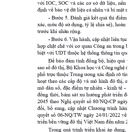
với 
IOC, 
SOC 
và 
các 
cơ 
s
ở 
dữ 
liệu, 
nền 
tả
định về bảo vệ 
dữ liệu cá nhân và bí m
ật nh
- 
Bước 
5. 
Đánh giá 
kết q
uả 
thí 
điểm q
xác, mức độ sử dụng, tỷ lệ chia 
sẻ), hoàn th
trước khi nhâ
n
 rộng.
- 
Bước 
6. 
Vận 
h
ành, 
cập 
nhật 
liên 
tục; 
t
hợp chặt 
chẽ 
với 
cơ quan 
Công 
an trong 
bả
biệt với UDT t
huộc hệ thống thông 
tin quan
, 
và
Để 
b
ảo 
đảm 
t
ính 
đồng 
bộ
hiệu 
quả
sao 
số 
đ
ô 
t
hị, 
Bộ 
Khoa 
học 
và 
Công 
nghệ 
đề
phố trực 
thuộc Trung ương
xác 
định rõ tín
h 
hoạt 
theo 
các 
cấp 
độ 
và 
m
ô 
hình 
đô 
thị, 
các
- 
- 
mô 
dân
số, 
đặc 
đ
iểm
tự 
nhiên 
kinh 
tế 
xã
đồng 
thời, 
bám 
s
át 
xu 
h
ướng 
ph
át 
triển 
đô 
-CP 
ngày 
0
2045 
theo 
Nghị 
quyết 
số 
80/NQ
đổi, 
bổ 
sung, 
cập 
nhật 
Chương 
trình 
hành 
-NQ/TW 
ngày 
24/0
quyết 
số 
06
1/2022 
về 
q
triển bền vững 
đô thị Việt Nam
 đến năm 203
Trong 
quá 
trình 
triển 
khai 
áp 
dụng, 
n