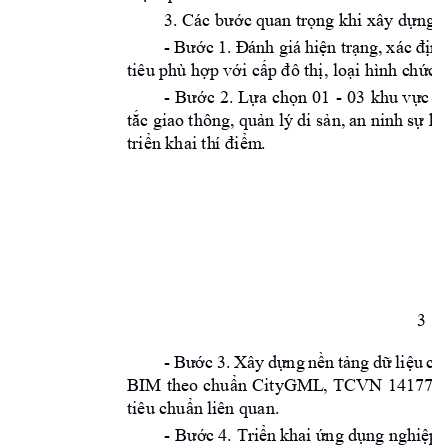
3. Các bước qua
n trọng khi xây dựng 
v
- 
Bước 
1. Đ
ánh 
giá h
iện t
rạng, 
xác 
đ
ịnh
tiêu phù hợp 
với cấp đô thị, loại hình c
hức n
- 
- 
Bước 
2. 
Lựa 
chọn 
01 
03 
khu vực 
h
tắc giao 
thông, quả
n
 lý 
di
sản, 
an ninh 
sự ki
triển khai th
í
 điểm
.
3
- 
Bước 
3. 
Xây 
dựng 
nền 
tảng 
dữ 
liệu 
cơ
BIM 
theo 
chuẩn 
CityGML
, 
TCVN 
14177:2
tiêu chuẩn li
ên
 quan.
- 
Bước 
4. Triển 
khai ứ
n
g d
ụng nghiệp 