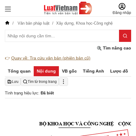
Đăng nhập
Văn bản pháp luật
Xây dựng,
Khoa học-Công nghệ
Tìm nâng cao
👉
Quay về: Tra cứu văn bản (phiên bản cũ)
Tổng quan
Nội dung
VB gốc
Tiếng Anh
Lược đồ
Lưu
Tìm từ trong trang
Tình trạng hiệu lực:
Đã biết
B
Ộ KHOA HỌC VÀ CÔNG NGHỆ
C
Ộ
N
G