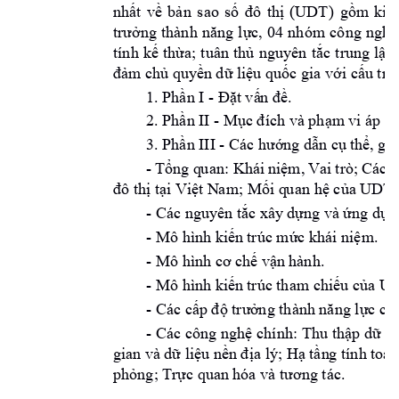
nhất 
v
ề 
bản
s
ao 
số 
đô 
thị 
(UDT)
gồm
kiế
trưởng 
thành 
năng 
lực, 
0
4 
nhóm 
công 
nghệ
tính 
kế 
thừa; 
tuân
thủ 
nguyên 
tắc 
trung 
lập 
đảm chủ quy
ền dữ liệu quốc gia
với cấu tr
ú
1. 
- 
Phần I 
Đặt vấ
n đề.
2. 
- 
Phần II 
Mục 
đ
ích và phạm
 vi áp d
3. 
- 
Phần III 
Các hướ
ng
 dẫn cụ 
thể, gồ
- 
m, 
Vai 
trò
; 
Tổng q
uan:
Khái 
niệ
Các 
g
m; 
đô thị tại Việt N
a
Mối q
u
an hệ của UD
T 
- Các n
guyên tắc xây
 dựng và ứng dụn
- 
Mô hình kiến 
trúc mức khái niệm.
- 
. 
Mô hình cơ chế vậ
n hành
- 
Mô hình kiến 
trúc tham chiếu của U
- Các 
cấp độ trưở
ng thành năng lực
củ
- Các 
chính
: 
T
công nghệ 
hu thập d
ữ li
gian 
và
H
dữ liệu nền 
đ
ịa lý; 
ạ tần
g
 tính t
oán
phỏng; Trực qua
n hóa và tương tác.