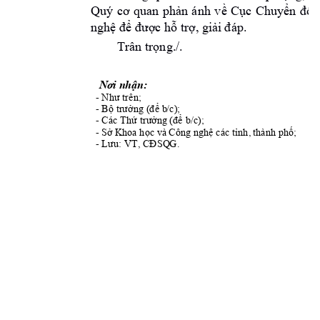
Quý 
cơ 
quan 
phản 
ánh
v
ề 
Cục 
Chuyển 
đổi 
p.
nghệ
để được h
ỗ
 trợ, giải 
đ
á
/.
Trân trọng.
Nơi nhận:
- 
Như trên;
- 
; 
Bộ trưởng
(để b
/c)
- 
Các Thứ trư
ở
ng (để b/c);
- 
Sở 
Khoa học và 
Công nghệ các tỉnh, 
thành phố;
- 
Lưu: VT, CĐSQ
G.