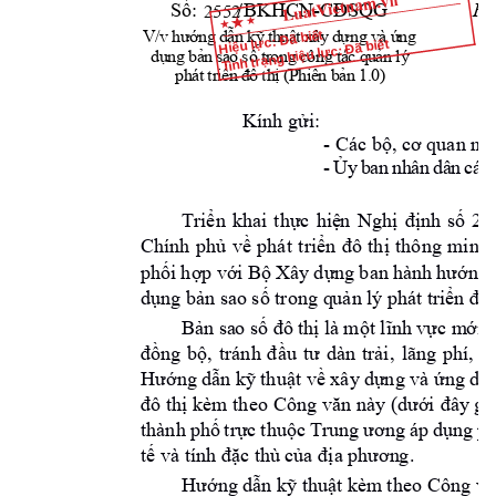
/
BKHCN-
2552
Số:
CĐSQG
Hà
V
/v 
hư
ớng
 dẫ
n
 kỹ
 th
uậ
t 
xây
 d
ựng
 v
à ứ
ng
Hiệu lực: Đã biết
Tình trạng hiệu lực: Đã biết
c
ông
 t
ác 
dụ
ng
 bả
n
 sa
o 
số 
tr
ong
qu
ản
 lý
ph
át
 tr
iể
n 
đô
 th
ị
(
Ph
iê
n b
ản 
1.
0)
Kính gửi:
- 
Các bộ, cơ quan n
g
-
Ủ
y
b
a
n
n
h
â
n
d
â
n 
c
á
c
Triển 
khai 
thực 
hiệ
n
Nghị 
định 
số 
26
Chính 
phủ 
về 
phát 
t
riển 
đô 
thị 
thông 
minh,
phối 
hợp vớ
i
Bộ Xây
 dựng 
ban 
h
ành 
hướng 
dụng bản sao 
s
ố trong q
u
ản lý phá
t triển đô 
Bản sa
o số đô 
thị là 
một lĩnh 
vực m
ới 
, 
lãng 
ph
đồng 
bộ, 
tránh 
đầu 
tư 
dàn 
trải
í, 
B
Hướng dẫn 
kỹ thuật về xây
 dựng và ứng d
ụn
đô thị 
kèm theo 
Công văn
 này (dưới 
đây g
ọ
thành 
phố 
trực 
thuộc 
Trung 
ương 
áp 
dụng 
p
h
. 
tế và tính đặc
thù 
của đị
a phươn
g
Hướng dẫn kỹ thuật 
kè
m
 th
eo Công vă