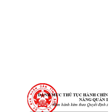
DANH 
MỤC
THỦ
TỤC
 HÀNH CHÍNH
NĂNG
QUẢN
 LÝ
(Ban hành kèm theo 
Quyết
định
số