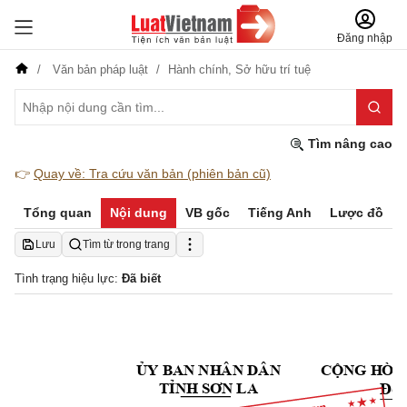
Đăng nhập
Văn bản pháp luật
Hành chính,
Sở hữu trí tuệ
Tìm nâng cao
👉
Quay về: Tra cứu văn bản (phiên bản cũ)
Tổng quan
Nội dung
VB gốc
Tiếng Anh
Lược đồ
Lưu
Tìm từ trong trang
Tình trạng hiệu lực:
Đã biết
Ủ
Y 
BAN
 NH
ÂN 
DÂN
C
Ộ
N
G H
ÒA
Độ
c
T
Ỉ
N
H S
Ơ
N 
LA