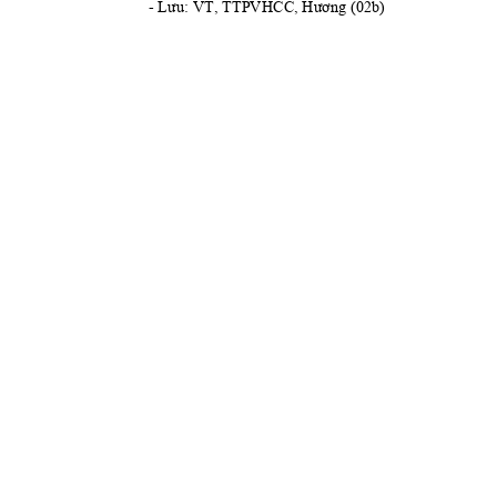
- 
Lưu:
 VT, TTPVHCC, 
Hương
 (02b)