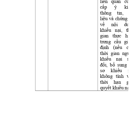
liên 
quan 
cung
cấp
ý 
kiến
thông 
tin, 
tà
liệu
và 
chứng
c
về
nội
dung
khiếu
nại,
thờ
gian 
thực
hiệ
trưng
cầu
giám
định
(nếu
có)
thời
gian 
ngườ
khiếu
nại
sử
đổi,
bổ
sung 
h
sơ
khiếu
nạ
không 
tính 
và
thời
hạn
giả
quyết
khiếu
nại.