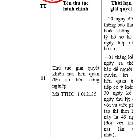
Tên 
thủ
tục
Thời
hạn
TT
hành chính
giải
quyết
- 
10 
ngày 
để
r
thông 
báo 
thụ
l
hoặc
không 
th
lý 
hồ
sơ
kể
t
ngày 
tiếp
nhậ
hồ
sơ;
 - 
01 
tháng 
kể
t
ngày 
ra 
thôn
Thủ
tục
giải
quyết
báo 
để
người
c
khiếu
nại
liên 
quan 
quyền,
lợi
íc
01
đến
sở
hữu
công 
liên 
quan 
trự
nghiệp
tiếp
có 
ý 
kiến;
30 
ngày 
kể
t
Mã TTHC: 1.012135  
ngày 
thụ
lý; 
đố
với
vụ
việc
phứ
tạp
  thì  
thời
hạ
này 
là 
45 
ngà
(đối
với
khiế
nại
lần
th
nhất);