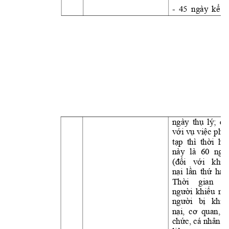
- 
45 
ngày 
kể
t
ngày 
thụ
lý; 
đố
với
vụ
việc
phứ
tạp
  thì  
thời
hạ
này 
là 
60 
ngày
(đối
với
khiế
nại
lần
thứ
hai)
Thời
gian 
đ
người
khiếu
nại
người
bị
khiế
nại,
cơ
quan, 
t
chức,
cá 
nhân 
c