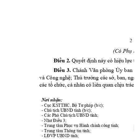
2
(Có 
Phụ
lụ
Đ
i
ề
u 2
.
 Q
uy
ế
t 
đ
ị
nh
 nà
y c
ó h
i
ệ
u
 l
ự
c t
h
Đ
i
ề
u 
3.
Chán
h 
V
ă
n
phòn
g 
Ủ
y 
ban 
n
và C
ông
 ngh
ệ
; T
h
ủ
 t
r
ưở
ng 
các 
s
ở
,
 ban
, ng
àn
các
 t
ổ
 ch
ứ
c,
 cá
 nh
ân 
có 
liê
n q
uan
 ch
ị
u 
trá
ch
 
Nơi
nhận:
- 
Cục
 KSTTHC, 
Bộ
Tư
 pháp (b/c); 
- 
Chủ
tịch
 UBND 
tỉnh
 (b/c); 
- Các Phó 
Chủ
tịch
 UBND 
tỉnh;
- 
Như
Điều
 3; 
- Trung tâm 
Phục
vụ
 Hành chính công 
tỉnh;
- Trung tâm Thông tin 
tỉnh;
- 
LĐVP
 UBND 
tỉnh;