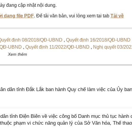
ày đang cập nhật nội dung.
i dạng file PDF
. Để tải văn bản, vui lòng xem tại tab
Tải về
Quyết định 08/2018/QĐ-UBND
,
Quyết định 16/2018/QĐ-UBND
20/QĐ-UBND
,
Quyết định 11/2022/QĐ-UBND
,
Nghị quyết 03/20
t 06/2022/NQ-HĐND
,
Nghị quyết 05/2022/NQ-HĐND
,
Nghị quy
Xem thêm
,
Nghị quyết 06/2018/NQ-HĐND
,
Quyết định 06/2019/QĐ-UB
18/QĐ-UBND
,
Quyết định 25/2016/QĐ-UBND
,
Quyết định 13/20
 09/2023/QĐ-UBND
,
Quyết định 22/2021/QĐ-UBND
n dân tỉnh Đắk Lắk ban hành Quy chế làm việc của Ủy ba
n tỉnh Điện Biên về việc công bố Danh mục thủ tục hành 
 thuộc phạm vi chức năng quản lý của Sở Văn hóa, Thể thao