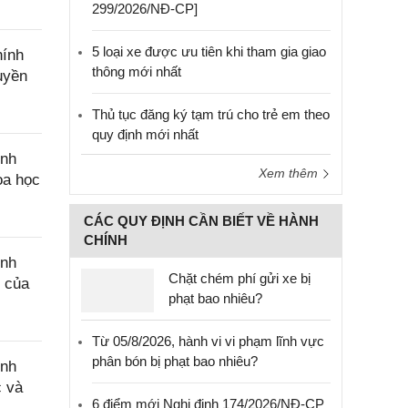
299/2026/NĐ-CP]
5 loại xe được ưu tiên khi tham gia giao
hính
thông mới nhất
uyền
Thủ tục đăng ký tạm trú cho trẻ em theo
quy định mới nhất
ính
Xem thêm
oa học
CÁC QUY ĐỊNH CẦN BIẾT VỀ HÀNH
CHÍNH
ính
Chặt chém phí gửi xe bị
c của
phạt bao nhiêu?
Từ 05/8/2026, hành vi vi phạm lĩnh vực
phân bón bị phạt bao nhiêu?
ính
c và
6 điểm mới Nghị định 174/2026/NĐ-CP