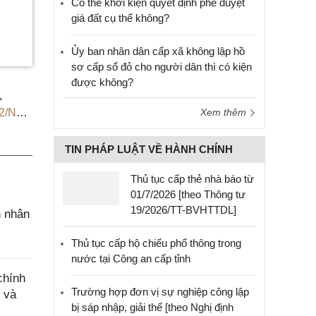
Có thể khởi kiện quyết định phê duyệt
giá đất cụ thể không?
Ủy ban nhân dân cấp xã không lập hồ
sơ cấp sổ đỏ cho người dân thì có kiện
được không?
,
22/NQ-
Xem thêm
ết
ND
,
TIN PHÁP LUẬT VỀ HÀNH CHÍNH
16/QĐ-
Thủ tục cấp thẻ nhà báo từ
01/7/2026 [theo Thông tư
19/2026/TT-BVHTTDL]
n nhân
Thủ tục cấp hộ chiếu phổ thông trong
nước tại Công an cấp tỉnh
chính
Trường hợp đơn vị sự nghiệp công lập
 và
bị sáp nhập, giải thể [theo Nghị định