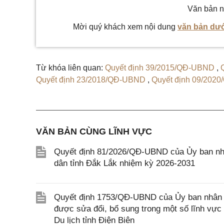
Văn bản n
Mời quý khách xem nội dung
văn bản dướ
Từ khóa liên quan:
Quyết định 39/2015/QĐ-UBND
,
Quyết định 23/2018/QĐ-UBND
,
Quyết định 09/20
HĐND
,
Quyết định 16/2022/QĐ-UBND
,
Nghị quyế
02/2021/NQ-HĐND
,
Nghị quyết 42/2019/NQ-HĐND
Quyết định 13/2020/QĐ-UBND
,
Quyết định 38/20
UBND
,
Quyết định 08/2017/QĐ-UBND
,
Quyết định
VĂN BẢN CÙNG LĨNH VỰC
Quyết định 81/2026/QĐ-UBND của Ủy ban nhâ
dân tỉnh Đắk Lắk nhiệm kỳ 2026-2031
Quyết định 1753/QĐ-UBND của Ủy ban nhân dâ
được sửa đổi, bổ sung trong một số lĩnh vực
Du lịch tỉnh Điện Biên