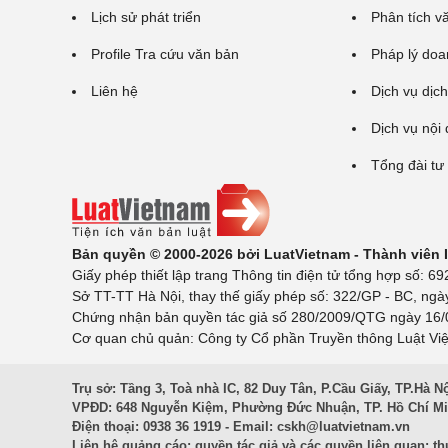
Lịch sử phát triển
Phân tích v
Profile Tra cứu văn bản
Pháp lý doa
Liên hệ
Dịch vụ dịch
Dịch vụ nội
Tổng đài tư
Bản quyền © 2000-2026 bởi LuatVietnam - Thành viên
Giấy phép thiết lập trang Thông tin điện tử tổng hợp số:
Sở TT-TT Hà Nội, thay thế giấy phép số: 322/GP - BC, ngà
Chứng nhận bản quyền tác giả số 280/2009/QTG ngày 16/02
Cơ quan chủ quản: Công ty Cổ phần Truyền thông Luật Việ
Trụ sở: Tầng 3, Toà nhà IC, 82 Duy Tân, P.Cầu Giấy, TP.Hà N
VPĐD: 648 Nguyễn Kiệm, Phường Đức Nhuận, TP. Hồ Chí M
Điện thoại: 0938 36 1919 - Email:
cskh@luatvietnam.vn
Liên hệ quảng cáo; quyền tác giả và các quyền liên quan:
th