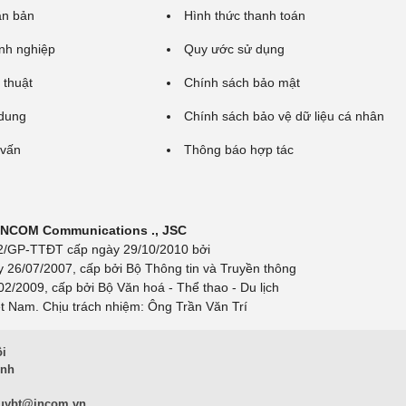
ăn bản
Hình thức thanh toán
nh nghiệp
Quy ước sử dụng
 thuật
Chính sách bảo mật
 dung
Chính sách bảo vệ dữ liệu cá nhân
 vấn
Thông báo hợp tác
 INCOM Communications ., JSC
 692/GP-TTĐT cấp ngày 29/10/2010 bởi
y 26/07/2007, cấp bởi Bộ Thông tin và Truyền thông
/2009, cấp bởi Bộ Văn hoá - Thể thao - Du lịch
t Nam. Chịu trách nhiệm: Ông Trần Văn Trí
ội
inh
uybt@incom.vn