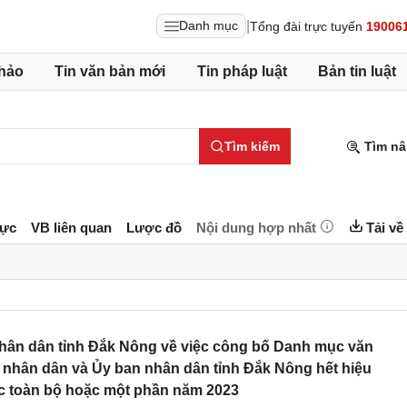
|
Danh mục
Tổng đài trực tuyến
19006
hảo
Tin văn bản mới
Tin pháp luật
Bản tin luật
Tìm kiếm
Tìm nâ
lực
VB liên quan
Lược đồ
Nội dung hợp nhất
Tải về
hân dân tỉnh Đắk Nông về việc công bố Danh mục văn
 nhân dân và Ủy ban nhân dân tỉnh Đắk Nông hết hiệu
ực toàn bộ hoặc một phần năm 2023