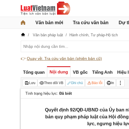
Văn bản mới
Tra cứu văn bản
Dự t
Văn bản pháp luật
Hành chính,
Tư pháp-Hộ tịch
👉
Quay về: Tra cứu văn bản (phiên bản cũ)
Nội dung
Tổng quan
VB gốc
Tiếng Anh
Hiệu 
Lưu
Theo dõi VB
Ghi chú
Báo lỗi
In
Tình trạng hiệu lực:
Đã biết
Quyết định 92/QĐ-UBND của Ủy ban n
bản quy phạm pháp luật của Hội đồng
lực, ngưng hiệu l