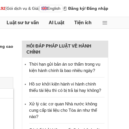
|
|
192
Gói dịch vụ & Giá
English
Đăng ký
/ Đăng nhập
Luật sư tư vấn
AI Luật
Tiện ích
HỎI ĐÁP PHÁP LUẬT VỀ HÀNH
ng cao
CHÍNH
Thời hạn gửi bản án sơ thẩm trong vụ
kiện hành chính là bao nhiêu ngày?
Hồ sơ khởi kiện hành vi hành chính
thiếu tài liệu thì có bị trả lại hay không?
Xử lý các cơ quan Nhà nước không
cung cấp tài liệu cho Tòa án như thế
nào?