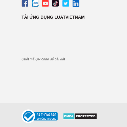
TẢI ỨNG DỤNG LUATVIETNAM
Quét mã QR code để cài đặt