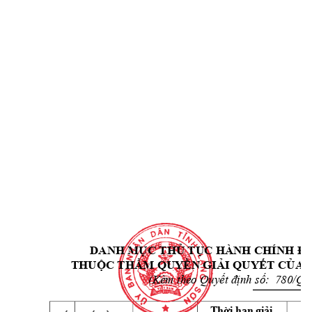
DANH M
C 
TH
 T
Ụ
Ủ
ỤC HÀNH CHÍ
NH Đ
THU
C TH
M 
QUY
N GI
I QU
Y
T C
A 
Ộ
Ẩ
Ề
Ả
Ế
Ủ
(Kèm theo Quy
nh s
:  780
ế
t đ
ị
ố
/Q
Th
i h
n gi
i 
ờ
ạ
ả