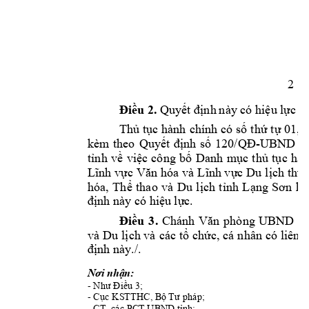
2 
2
. 
Điều 
Quyết định 
này có hiệu lực t
Thủ t
ục hành 
chính 
có 
số
thứ 
tự 
01, 
120
-UBND
n
kèm 
theo 
Quyết 
định 
số 
/
QĐ
v
tỉnh 
ề 
việc 
công 
bố 
Danh 
m
ục 
thủ 
tục 
h
àn
Lĩnh vực 
Văn 
hóa 
và 
Lĩnh vực 
Du 
lịch thuộ
hóa, 
Thể 
thao 
và 
Du 
lịch 
t
ỉnh 
Lạng 
Sơn 
hế
định này có hiệ
u lực.
3.
Điều 
Chánh 
Văn 
phòng 
UBND 
tỉ
và 
Du 
lịch
và 
các 
tổ ch
ức, cá 
nhân 
có liên
q
định này./.
Nơi nhận:
- 
3; 
Như Điều 
- 
; 
Cục KSTTHC, Bộ 
T
ư pháp
- CT, các PCT 
UB
ND tỉnh;