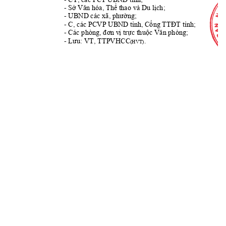
- 
; 
Sở
Văn hóa, Thể t
hao và Du lịch
- 
UBND
 các xã, phường;
- C, 
các 
PC
, 
VP UB
ND tỉnh
Cổng TTĐT
tỉnh;
- 
; 
Các phòng, đơn v
ị trực thuộc 
Văn phòng
- 
: VT, TTPVHCC
.
Lưu
(
HVT
)