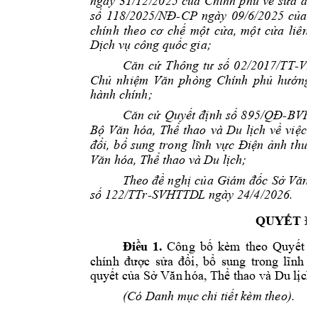
ngày 
31/12/
2025 
của 
Chính 
phủ 
về 
sửa 
đổi
-CP 
ngày 
09/6/
số 
118/20
25/NĐ
2025 
của 
C
chính 
theo 
cơ 
chế 
một 
cửa, 
một 
cửa 
liên 
t
; 
Dịch vụ
công qu
ốc gia
02/2017/TT-VP
Căn 
cứ 
Thông 
tư 
số
ng 
Ch
nh 
ph
ng 
Chủ 
nhiệm 
Văn 
ph
í
ủ
hư

hành chính;  
-
Căn 
cứ 
Quyết 
định 
số 
895/QĐ
BVHT
B
ộ 
Văn 
hóa, 
Thể 
thao 
và 
Du 
lịch 
về 
việc 
c
đổi, 
bổ 
sung 
trong 
lĩnh 
vực 
Điện 
ảnh 
thuộc
Văn hóa, Thể t
hao và D
u lịch;
Theo 
đề 
nghị
của 
Giám 
đốc 
Sở 
Văn 
 1
22
/TTr-SVHTTD
L ngày
24
/4/2026. 
số
QUYẾT Đ
.
Đ
iề
u 
1
Công 
bố 
kèm 
theo 
Quyết 
đ
chính 
đư
ợc 
sửa 
đổi, 
bổ 
sung
trong 
lĩnh 
v
quyết của Sở Văn 
hóa, Thể thao và Du lịc
h
.
(Có Danh mục c
hi tiết kèm theo)