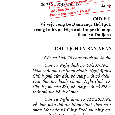
-U
BND
780
Số:     
/QĐ
Lạng S
Hiệu lực: Đã biết
Tình trạng hiệu lực: Đã biết
QUYẾT Đ
Về việc công
bố D
anh m
ục thủ tục h
trong lĩnh 
vực Điện ảnh
thuộc thẩm
 quy
thao  
và Du lịch tỉ
CHỦ TỊCH ỦY
 BAN NHÂN 
C
ă
n
c
ứ
L
u
ậ
t
T
ổ 
c
hứ
c 
ch
ín
h 
q
u
y
ề
n 
đị
a 
p
-
Căn 
cứ 
Nghị 
định 
số 
63/2010/NĐ
C
ki
ểm soát thủ
 tục hành 
chính; Nghị định số 
Chính 
p
hủ 
sử
a 
đổ
i, 
bổ 
sung 
một 
số 
điều 
củ
soát 
thủ 
tục 
hà
nh 
chính; 
Nghị 
định 
số 
9
Chính 
phủ 
sửa 
đổi, 
bổ 
sung 
một 
số 
đi
ều 
củ
soát thủ tục h
ành chính;
-
Căn 
cứ 
Nghị 
định 
s
ố 
118/2025/NĐ
về 
thực 
hiện 
thủ 
tục 
hành 
chính 
theo 
cơ 
ch
phận 
Một 
cửa 
và 
Cổng 
Dịch 
vụ 
công 
quốc