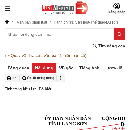
Đăng nhập
Văn bản pháp luật
Hành chính,
Văn hóa-Thể thao-Du lịch
Tìm nâng cao
👉
Quay về: Tra cứu văn bản (phiên bản cũ)
Tổng quan
Nội dung
VB gốc
Tiếng Anh
Lược đồ
Lưu
Tìm từ trong trang
Tình trạng hiệu lực:
Đã biết
ỦY BAN NHÂN DÂN
CỘNG HOÀ 
Độc
TỈNH LẠNG SƠN