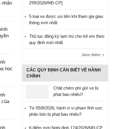
n nhân
299/2026/NĐ-CP]
5 loại xe được ưu tiên khi tham gia giao
thông mới nhất
hính
uyền
Thủ tục đăng ký tạm trú cho trẻ em theo
quy định mới nhất
Xem thêm
ính
oa học
CÁC QUY ĐỊNH CẦN BIẾT VỀ HÀNH
CHÍNH
Chặt chém phí gửi xe bị
phạt bao nhiêu?
ính
c của
Từ 05/8/2026, hành vi vi phạm lĩnh vực
phân bón bị phạt bao nhiêu?
ính
6 điểm mới Nghị định 174/2026/NĐ-CP