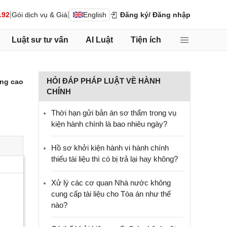
|
|
192
Gói dịch vụ & Giá
English
Đăng ký
/ Đăng nhập
Luật sư tư vấn
AI Luật
Tiện ích
HỎI ĐÁP PHÁP LUẬT VỀ HÀNH
ng cao
CHÍNH
Thời hạn gửi bản án sơ thẩm trong vụ
kiện hành chính là bao nhiêu ngày?
Hồ sơ khởi kiện hành vi hành chính
thiếu tài liệu thì có bị trả lại hay không?
Xử lý các cơ quan Nhà nước không
cung cấp tài liệu cho Tòa án như thế
nào?