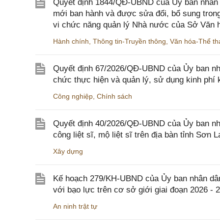
Quyết định 1844/QĐ-UBND của Ủy ban nhân d
mới ban hành và được sửa đổi, bổ sung trong
vi chức năng quản lý Nhà nước của Sở Văn h
Hành chính
,
Thông tin-Truyền thông
,
Văn hóa-Thể tha
Quyết định 67/2026/QĐ-UBND của Ủy ban nhâ
chức thực hiện và quản lý, sử dụng kinh phí 
Công nghiệp
,
Chính sách
Quyết định 40/2026/QĐ-UBND của Ủy ban nhân
công liệt sĩ, mộ liệt sĩ trên địa bàn tỉnh Sơn L
Xây dựng
Kế hoạch 279/KH-UBND của Ủy ban nhân dân 
với bạo lực trên cơ sở giới giai đoạn 2026 - 
An ninh trật tự