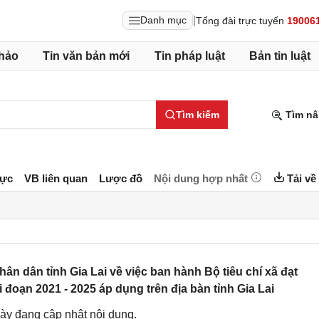
|
Danh mục
Tổng đài trực tuyến
19006
hảo
Tin văn bản mới
Tin pháp luật
Bản tin luật
Tìm kiếm
Tìm nâ
lực
VB liên quan
Lược đồ
Nội dung hợp nhất
Tải về
 dân tỉnh Gia Lai về việc ban hành Bộ tiêu chí xã đạt
đoạn 2021 - 2025 áp dụng trên địa bàn​ tỉnh Gia Lai
ày đang cập nhật nội dung.