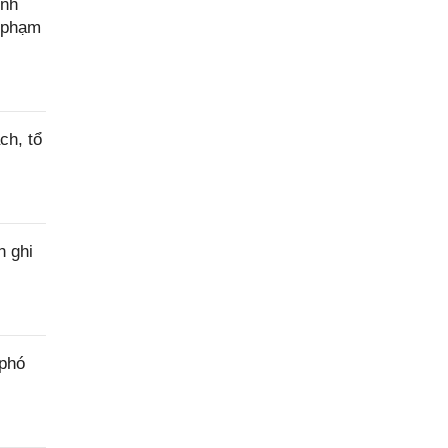
ính
c phạm
ch, tổ
h ghi
 phó