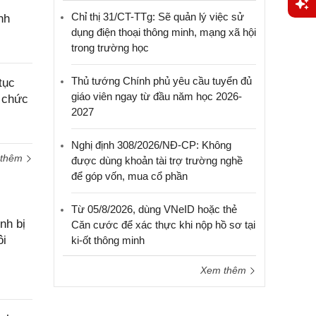
Chỉ thị 31/CT-TTg: Sẽ quản lý việc sử
nh
Yêu
dụng điện thoại thông minh, mạng xã hội
cầu
trong trường học
hỗ trợ
Thủ tướng Chính phủ yêu cầu tuyển đủ
tục
giáo viên ngay từ đầu năm học 2026-
i chức
2027
Nghị định 308/2026/NĐ-CP: Không
 thêm
được dùng khoản tài trợ trường nghề
để góp vốn, mua cổ phần
Từ 05/8/2026, dùng VNeID hoặc thẻ
nh bị
Căn cước để xác thực khi nộp hồ sơ tại
ôi
ki-ốt thông minh
Xem thêm