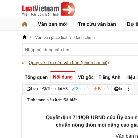
Văn bản mới
Tra cứu văn bản
Dự t
Văn bản pháp luật
Hành chính
👉
Quay về: Tra cứu văn bản (phiên bản cũ)
Nội dung
Tổng quan
VB gốc
Tiếng Anh
Hiệu 
Lưu
Theo dõi VB
Ghi chú
Báo lỗi
In
Tình trạng hiệu lực:
Đã biết
Quyết định 711/QĐ-UBND của Ủy ban nhân
chuẩn nông thôn mới nâng cao giai 
Văn bản n