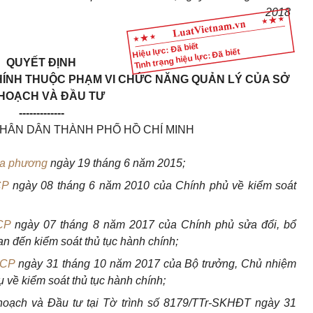
2018
Hiệu lực: Đã biết
Tình trạng hiệu lực: Đã biết
QUYẾT ĐỊNH
HÍNH THUỘC PHẠM VI CHỨC NĂNG QUẢN LÝ CỦA SỞ
HOẠCH VÀ ĐẦU TƯ
-------------
NHÂN DÂN THÀNH PHỐ HỒ CHÍ MINH
ịa phương
ngày 19 tháng 6 năm 2015;
CP
ngày 08 tháng 6 năm 2010 của Chính phủ về kiểm soát
CP
ngày 07 tháng 8 năm 2017 của Chính phủ sửa đổi, bổ
an đến kiểm soát thủ tục hành chính;
PCP
ngày 31 tháng 10 năm 2017 của Bộ trưởng, Chủ nhiệm
về kiểm soát thủ tục hành chính;
hoạch và Đầu tư tại Tờ trình số 8179/TTr-SKHĐT ngày 31