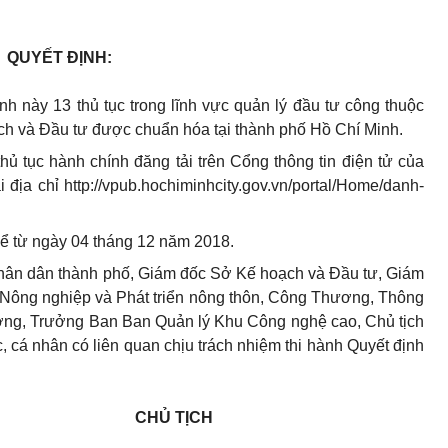
QUYẾT ĐỊNH:
 này 13 thủ tục trong lĩnh vực quản lý đầu tư công thuộc
h và Đầu tư được chuẩn hóa tại thành phố Hồ Chí Minh.
thủ tục hành chính đ
ă
ng tải trên
C
ổng thông tin điện tử của
ịa chỉ http://vpub.hochiminhcit
y
.gov.vn/portal/Home/danh-
kể từ ngày 04 tháng 12 năm 2018.
ân dân thành phố, Giám đốc Sở Kế hoạch và Đầu tư, Giám
, Nông nghiệp và Phát triển nông thôn, Công Thương, Thông
ng, Trưởng Ban Ban Quản lý Khu Công nghệ cao, Chủ tịch
 cá nhân có liên quan chịu trách nhiệm thi hành Quyết định
CHỦ TỊCH