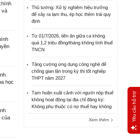
chính
Thủ tướng: Xử lý nghiêm hiệu trưởng
 và
để xảy ra lạm thu, ép học thêm trái quy
định
Từ 01/7/2026, tiền ăn giữa ca không
hính
quá 1,2 triệu đồng/tháng không tính thuế
uyền
TNCN
Tăng cường ứng dụng công nghệ để
chống gian lận trong kỳ thi tốt nghiệp
ính
THPT năm 2027
oa học
Tạm hoãn xuất cảnh với người nộp thuế
không hoạt động tại địa chỉ đăng ký:
Không phụ thuộc có nợ thuế hay không
ính
c của
Xem thêm
Yêu