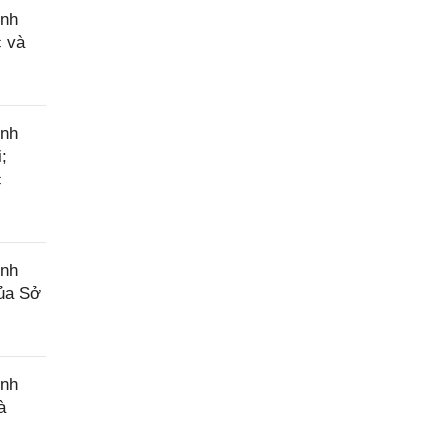
cầu
ính
hỗ trợ
c và
ính
;
c
ính
của Sở
ính
à