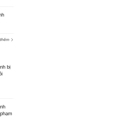
nh
 thêm
nh bị
ôi
ính
c phạm