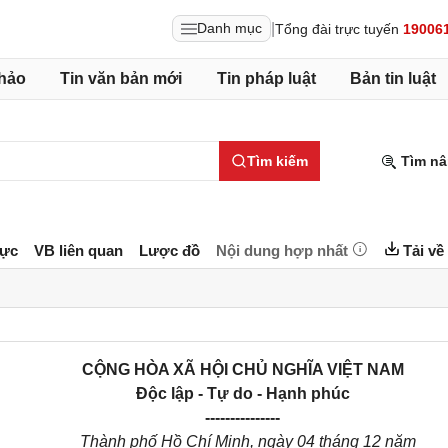
|
Danh mục
Tổng đài trực tuyến
19006
hảo
Tin văn bản mới
Tin pháp luật
Bản tin luật
Tìm kiếm
Tìm nâ
lực
VB liên quan
Lược đồ
Nội dung hợp nhất
Tải về
CỘNG HÒA XÃ HỘI CHỦ NGHĨA VIỆT NAM
Độc lập - Tự do - Hạnh phúc
---------------
Thành phố Hồ Chí Minh
, ngày
04
tháng
12
năm