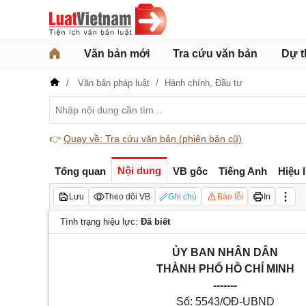
Văn bản mới
Tra cứu văn bản
Dự t
Văn bản pháp luật
Hành chính,
Đầu tư
👉
Quay về: Tra cứu văn bản (phiên bản cũ)
Nội dung
Tổng quan
VB gốc
Tiếng Anh
Hiệu 
Lưu
Theo dõi VB
Ghi chú
Báo lỗi
In
Tình trạng hiệu lực:
Đã biết
ỦY BAN NHÂN DÂN
THÀNH PHỐ HỒ CHÍ MINH
-------
Số:
5543
/QĐ-UBND