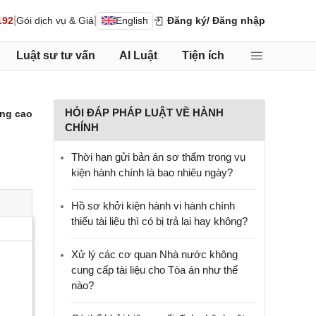
|
|
192
Gói dịch vụ & Giá
English
Đăng ký
/ Đăng nhập
Luật sư tư vấn
AI Luật
Tiện ích
HỎI ĐÁP PHÁP LUẬT VỀ HÀNH
ng cao
CHÍNH
Thời hạn gửi bản án sơ thẩm trong vụ
kiện hành chính là bao nhiêu ngày?
Hồ sơ khởi kiện hành vi hành chính
thiếu tài liệu thì có bị trả lại hay không?
Xử lý các cơ quan Nhà nước không
cung cấp tài liệu cho Tòa án như thế
nào?