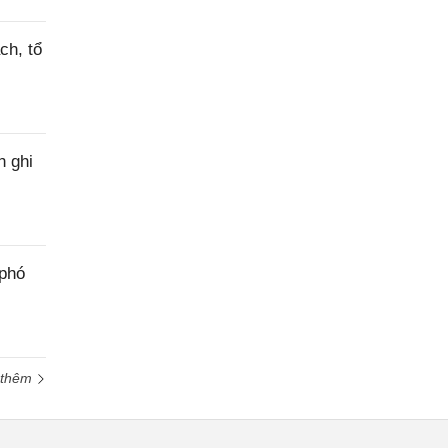
ch, tổ
h ghi
 phó
 thêm