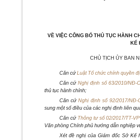
VỀ VIỆC CÔNG BỐ THỦ TỤC HÀNH C
KẾ 
CHỦ TỊCH ỦY BAN 
Căn cứ
Luật Tổ chức chính quyền đ
Căn cứ
Nghị định số 63/2010/NĐ-
thủ tục hành chính;
Căn cứ
Nghị định số 92/2017/NĐ-
sung một số điều của các nghị định liên qu
Căn cứ
Thông tư số 02/2017/TT-V
Văn ph
ò
ng Chính phủ hướng dẫn nghiệp vụ 
Xét đề nghị của Giám đốc Sở K
ế