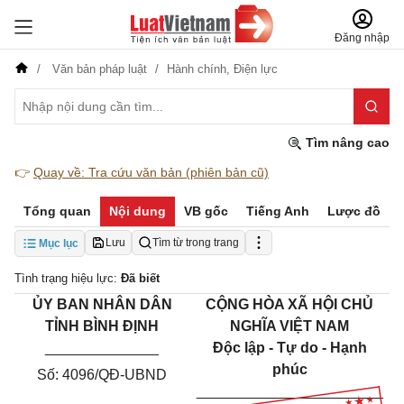
Đăng nhập
Văn bản pháp luật
Hành chính,
Điện lực
Tìm nâng cao
👉
Quay về: Tra cứu văn bản (phiên bản cũ)
Tổng quan
Nội dung
VB gốc
Tiếng Anh
Lược đồ
Lưu
Tìm từ trong trang
Mục lục
Tình trạng hiệu lực:
Đã biết
ỦY BAN NHÂN DÂN
CỘNG HÒA XÃ HỘI CHỦ
TỈNH BÌNH ĐỊNH
NGHĨA VIỆT NAM
______________
Độc lập - Tự do - Hạnh
phúc
Số: 4096/QĐ-UBND
_______________________