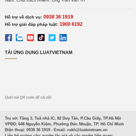
Nam. Chịu trách nhiệm: Ông Trần Văn Trí
0938 36 1919
Hỗ trợ về dịch vụ:
1900 6192
Hỗ trợ giải đáp pháp luật:
TẢI ỨNG DỤNG LUATVIETNAM
Quét mã QR code để cài đặt
Trụ sở: Tầng 3, Toà nhà IC, 82 Duy Tân, P.Cầu Giấy, TP.Hà Nội
VPĐD: 648 Nguyễn Kiệm, Phường Đức Nhuận, TP. Hồ Chí Minh
Điện thoại: 0938 36 1919 - Email:
cskh@luatvietnam.vn
Liên hệ quảng cáo; quyền tác giả và các quyền liên quan: