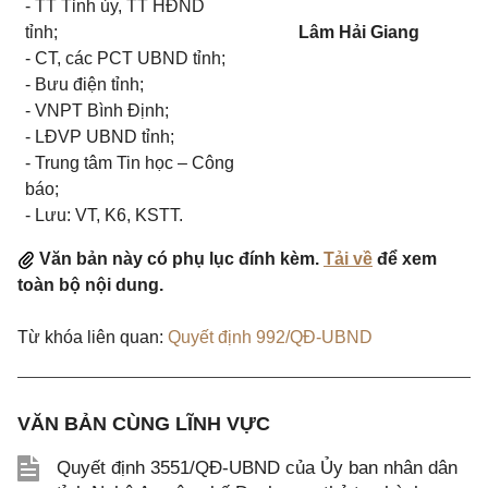
- TT Tỉnh ủy, TT HĐND
tỉnh;
Lâm Hải Giang
- CT, các PCT UBND tỉnh;
- Bưu điện tỉnh;
- VNPT Bình Định;
- LĐVP UBND tỉnh;
- Trung tâm Tin học – Công
báo;
- Lưu: VT, K6, KSTT.
Văn bản này có phụ lục đính kèm.
Tải về
để xem
toàn bộ nội dung.
Từ khóa liên quan:
Quyết định 992/QĐ-UBND
VĂN BẢN CÙNG LĨNH VỰC
Quyết định 3551/QĐ-UBND của Ủy ban nhân dân