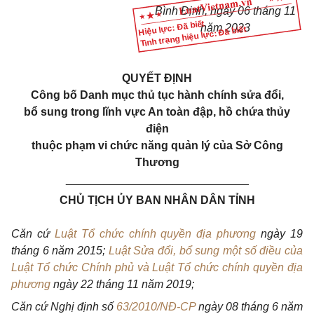
Bình Định, ngày 06 tháng 11
Hiệu lực: Đã biết
năm 2023
Tình trạng hiệu lực: Đã biết
QUYẾT ĐỊNH
Công bố Danh mục thủ tục hành chính sửa đổi,
bổ sung trong lĩnh vực An toàn đập, hồ chứa thủy
điện
thuộc phạm vi chức năng quản lý của Sở Công
Thương
_____________________________
CHỦ TỊCH ỦY BAN NHÂN DÂN TỈNH
Căn cứ
Luật Tổ chức chính quyền địa phương
ngày 19
tháng 6 năm 2015;
Luật Sửa đổi, bổ sung một số điều của
Luật Tổ chức Chính phủ và Luật Tổ chức chính quyền địa
phương
ngày 22 tháng 11 năm 2019;
Căn cứ Nghị định số
63/2010/NĐ-CP
ngày 08 tháng 6 năm