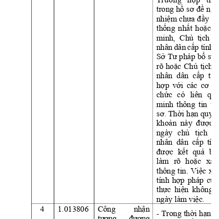
trong 
hồ
sơ
đề
ngh
nhiệm
chưa
đầy
đủ
thống
nhất
hoặc
c
minh,  
Chủ
tịch
Ủ
nhân 
dân 
cấp
tỉnh
y
Sở
Tư
 pháp 
bổ
 sun
rõ 
hoặc
Chủ
tịch
nhân  dân  
cấp
tỉn
hợp
với
các 
cơ
qu
chức
có 
liên 
qua
minh 
thông 
tin 
tr
sơ.
Thời
hạn
 quy 
đ
khoản
này 
được
ngày 
chủ
tịch
Ủ
nhân 
dân 
cấp
tỉn
được
kết
quả
bổ
làm 
rõ 
hoặc
xác
thông 
tin. 
Việc
xác
tính 
hợp
pháp 
của
thực
hiện
không 
ngày làm 
việc.
4
1.013806
Cô
ng
nh
ậ
n
-
Trong 
thời
hạn
1
t
ư
ơ
n
g 
đư
ơ
n
g 