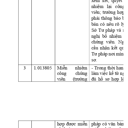
xem  xét, 
quyết
đ
nhiệm
lại
công 
viên; 
trường
hợp
phải
thông 
báo 
bằ
bản
có 
nêu 
rõ 
lý 
Sở
Tư
pháp 
và 
ng
nghị
bổ
nhiệm
lạ
chứng
viên. 
Ngư
cầu
nhận
kết
quả
Tư
 pháp 
nơi
mình 
sơ.
3
1.013805
Miễn
nhiệm
- 
Trong 
thời
hạn
0
công 
chứng
làm 
việc
kể
từ
ngà
viên 
(trường
đủ
hồ
sơ
hợp
lệ,
hợp
được
miễn
pháp 
có 
văn
bản
đ