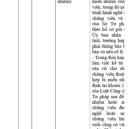
nhiệm)
miễn
nhiệm
công 
viên, trong 
đó
 nêu 
trình hành 
nghề
củ
chứng
viên 
và 
đ
của
Sở
Tư
pháp,
theo 
hồ
sơ
gửi
C
Ủy
ban 
nhân 
dâ
tỉnh;
trường
hợp
t
phải
thông 
báo 
bằ
bản
 có nêu rõ lý do
- 
Trong 
thời
hạn
0
làm 
việc
kể
từ
n
căn
cứ
cho 
rằng
chứng
viên 
thuộc
hợp
bị
miễn
nhi
định
tại
khoản
2 
Đ
của
Luật
 Công 
chứ
Tư
pháp 
nơi
đề
n
nhiệm
hoặc
nơi
chứng
viên 
đang
nghề
hoặc
nơi
chứng
viên 
hành
cuối
cùng 
có 
văn