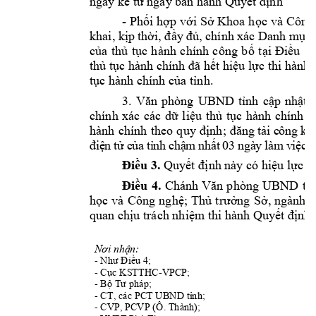
ngày 
kể
từ
 ngày ban hành 
Quyết
định
- 
Phối
hợp
với
Sở
 Khoa 
học
và 
Công
khai, 
kịp
thời,
đầy
đủ,
chính xác 
Danh 
mục
của
thủ
tục
hành 
chính 
công 
bố
tại
Điều
1 
thủ
tục
 hành chính 
đã
hết
hiệu
lực
 thi hành 
tục
 hành chính 
của
tỉnh.
3. 
Văn
phòng 
UBND 
tỉnh
cập
nhật,
chính 
xác 
các 
dữ
liệu
thủ
tục
hành 
chính 
v
hành 
chính 
theo 
quy 
định;
đ
ă
n
g
t
ả
i
c
ôn
g
k
h
đ
i
ệ
n
t
ử
c
ủ
a 
t
ỉ
nh
c
h
ậ
m
n
h
ấ
t
03
n
gà
y
l
àm
v
i
ệ
c
k
Điều
 3.
Quyết
định
 này có 
hiệu
lực
 t
Điều
4. 
Chánh 
Văn
phòng 
UBND 
tỉ
học
và 
Công 
nghệ
; 
Thủ
trưởng
Sở,
ngành; 
quan 
chịu
 trách 
nhiệm
 thi hành 
Quyết
định
 
Nơi
nhận:
- 
Như
Điều
 4;
- 
Cục
 KSTTHC-VPCP;
- 
Bộ
Tư
 pháp;
- CT, các PCT UBND 
tỉnh;
- CVP, PCVP (Ô. Thành);