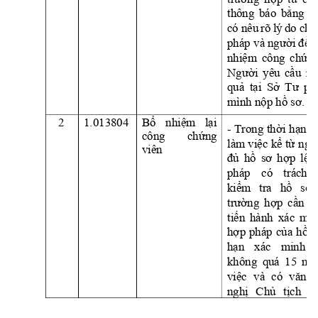
thông 
báo 
bằng
v
có 
nêu 
rõ 
lý 
do 
cho
pháp và 
người
đề
n
nhiệm
công 
chứn
Người
yêu 
cầu
nh
quả
tại
Sở
Tư
ph
mình 
nộp
hồ
sơ.
2
1.013804
Bổ
nhiệm
lại
- 
Trong 
thời
hạn
1
công 
chứng
làm 
việc
kể
từ
ngà
viên
đủ
hồ
sơ
hợp
lệ,
pháp 
có 
trách 
kiểm
tra 
hồ
sơ,
trường
hợp
cần
th
tiến
hành 
xác 
min
hợp
pháp 
của
hồ
s
hạn
xác 
minh 
không 
quá 
15 
ngà
việc
và 
có 
văn
nghị
Chủ
tịch
Ủ