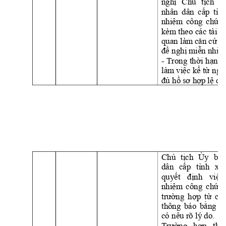
nghị
Chủ
tịch
Ủ
nhân 
dân 
cấp
tỉn
nhiệm
công 
chứn
kèm theo 
các 
tài 
li
quan làm 
căn
cứ
 c
đề
nghị
miễn
nhiệ
- 
Trong 
thời
hạn
1
làm 
việc
kể
từ
ngà
đủ
hồ
sơ
hợp
lệ
 qu
Chủ
tịch
Ủy
ban
dân 
cấp
tỉnh
xe
quyết
định
việc
nhiệm
công 
chứn
trường
hợp
từ
chố
thông 
báo 
bằng
v
có nêu rõ lý do.
Trường
hợp
thô