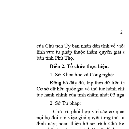
2
của
Chủ
tịch
Ủy
 ban nhân dân 
tỉnh
về
việc
 
lĩnh
vực
tư
pháp 
thuộc
thẩm
quyền
giải
qu
bàn 
tỉnh
 Phú 
Thọ.
Điều
 2. 
Tổ
chức
thực
hiện.
1. 
Sở
 Khoa 
học
 và Công 
nghệ:
Đồng
bộ
đầy
đủ,
kịp
thời
dữ
liệu
thủ
Cơ
sở
dữ
liệu
quốc
gia 
về
thủ
tục
hành 
chính
tục
 hành chính 
của
tỉnh
chậm
nhất
 03 ngày 
2. 
Sở
Tư
 pháp:
- 
Chủ
trì, 
phối
hợp
với
các 
cơ
quan 
nội
bộ
đối
với
việc
giải
quyết
từng
thủ
tục
định
này; 
hoàn 
thiện
hồ
sơ
trình 
Chủ
tịch