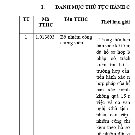
I.
DANH 
MỤC
THỦ
TỤC
 HÀNH CH
TT
Mã 
Tên TTHC
Thời
hạn
giải
q
TTHC
1
1.013803
Bổ
nhiệm
công 
- 
Trong 
thời
hạn
1
chứng
 viên
làm 
việc
kể
từ
ngà
đủ
hồ
sơ
hợp
lệ,
pháp 
có 
trách 
kiểm
tra 
hồ
sơ
, 
trường
hợp
cần
th
tiến
hành 
xác 
min
hợp
pháp 
của
hồ
s
hạn
xác 
minh 
không 
quá 
15 
ngà
việc
và 
có 
văn
nghị
Chủ
tịch
Ủ
nhân 
dân 
cấp
t
nhiệm
  công 
chứn
kèm 
theo 
hồ
sơ
đ
bổ
nhiệm
đối
với