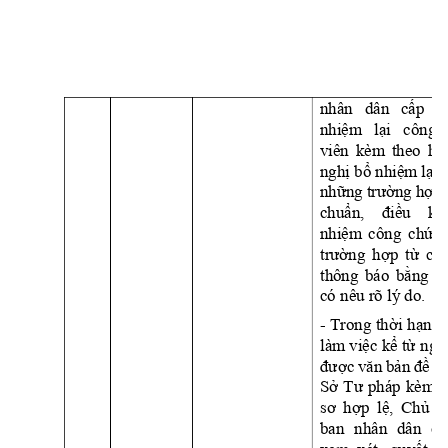
nhân 
dân 
cấp
t
nhiệm
lại
công 
viên 
kèm 
theo 
hồ
nghị
bổ
nhiệm
lại
những
trường
hợp
chuẩn,
điều
ki
nhiệm
công 
chứn
trường
hợp
từ
chố
thông 
báo 
bằng
v
có nêu rõ lý do. 
- 
Trong 
thời
hạn
1
làm 
việc
kể
từ
ngà
được
văn
bản
đề
n
Sở
Tư
pháp 
kèm 
t
sơ
hợp
lệ,
Chủ
t
ban 
nhân 
dân 
cấ