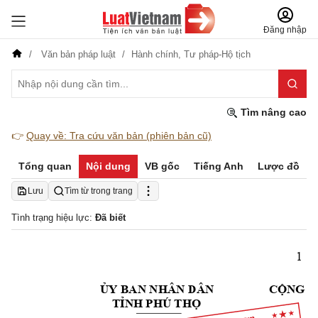
Đăng nhập
Văn bản pháp luật
Hành chính,
Tư pháp-Hộ tịch
Tìm nâng cao
👉
Quay về: Tra cứu văn bản (phiên bản cũ)
Tổng quan
Nội dung
VB gốc
Tiếng Anh
Lược đồ
Lưu
Tìm từ trong trang
Tình trạng hiệu lực:
Đã biết
1
ỦY
 BAN NHÂN DÂN
CỘNG
 
TỈNH
 PHÚ 
THỌ