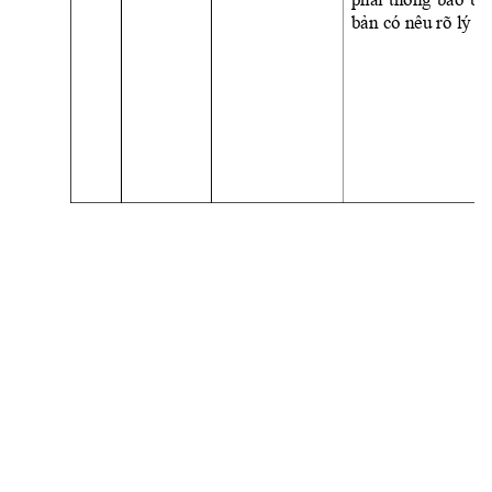
bản
 có nêu rõ lý do