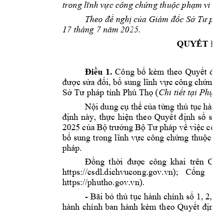
trong 
lĩnh
vực
 công 
chứng
thuộc
phạm
 vi 
c
Theo 
đề
nghị
của
 Giám 
đốc
Sở
Tư
ph
17 tháng 7 
năm
 2025.
QUYẾT
Đ
Điều
1.
Công 
bố
kèm 
theo 
Quyết
đị
được
sửa
đổi,
bổ
sung 
lĩnh
vực
 công 
chứng
Sở
Tư
 pháp 
tỉnh
 Phú 
Thọ
(
Chi 
tiết
tại
Phụ
l
Nội
dung 
cụ
thể
của
từng
t
hủ
tục
hành
định
này, 
thực
hiện
theo 
Quyết
định
số
số
2025 
của
Bộ
trưởng
Bộ
Tư
pháp 
về
việc
côn
bổ
sung 
trong 
lĩnh
vực
công 
chứng
thuộc
p
pháp.
Đồng
thời
được
công 
khai 
trên 
Cổ
https://csdl.dichvucong.gov.vn)
; 
Cổng
t
https://phutho.gov.vn).
- 
Bãi 
bỏ
thủ
tục
hành 
chính 
số
1, 
2, 
3
hành 
chính 
ban 
hành 
kèm 
theo 
Quyết
định