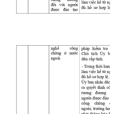
làm 
việc
kể
từ
ngà
đố
i 
v
ớ
i 
ng
ườ
i 
đủ
hồ
sơ
hợp
lệ,
đư
ợ
c
đ
ào
t
ạ
o 
ng
h
ề
cô
ng
pháp 
kiểm
tra 
và
ch
ứ
n
g 
ở
n
ướ
c 
Chủ
tịch
Ủy
ban
ng
oà
i
dân 
cấp
tỉnh.
- 
Trong 
thời
hạn
1
làm 
việc
kể
từ
ngà
đủ
hồ
sơ
hợp
lệ,
C
Ủy
ban 
nhân dân 
c
ra 
quyết
định
công
tương
đương
đố
người
được
đào
tạ
công 
chứng
ở
ngoài; 
trường
hợp
phải
thông 
báo 
bằ