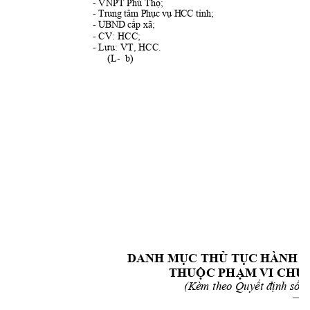
- VNPT Phú 
Thọ;
- Trung tâm 
Phục
vụ
 HCC 
tỉnh;
- UBND 
cấp
 xã;
- CV: HCC;
- 
Lưu:
 VT, HCC.
      (L-  b)
DANH 
MỤC
THỦ
TỤC
 HÀNH C
THUỘC
PHẠM
 VI 
CHỨ
(Kèm theo 
Quyết
định
số
3