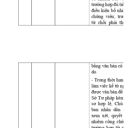
trường
hợp
đủ
tiêu 
điều
kiện
bổ
nhiệ
chứng
viên;  
trườ
từ
chối
phải
thôn
bằng
văn
bản
có 
nê
do. 
- 
Trong 
thời
hạn
1
làm 
việc
kể
từ
ngà
được
văn
bản
đề
n
Sở
Tư
pháp 
kèm 
t
sơ
hợp
lệ,
Chủ
t
ban 
nhân 
dân 
cấ
xem  xét, 
quyết
đ
nhiệm
công 
chứn
trường
hợp
từ
chố