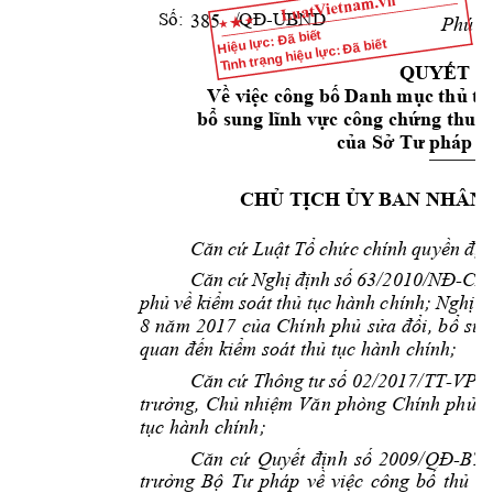
Số:
/QĐ-UBND
Phú 
T
385
Hiệu lực: Đã biết
Tình trạng hiệu lực: Đã biết
QUYẾT
Đ
Về
việc
 công 
bố
 Danh 
mục
thủ
tụ
bổ
 sung 
lĩnh
vực
 công 
chứng
thuộ
của
Sở
Tư
 pháp 
t
CHỦ
TỊCH
ỦY
 BAN NHÂN 
Căn
cứ
Luật
Tổ
chức
chính 
quyền
địa
Căn
cứ
Nghị
định
số
63/2010/NĐ-CP
phủ
về
kiểm
soát 
thủ
tục
hành 
chính; 
Nghị
đ
8 
năm
2017 
của
Chính 
phủ
sửa
đổi,
bổ
sun
quan 
đến
kiểm
 soát 
thủ
tục
 hành chính; 
Căn
cứ
Thông 
tư
số
02/2017/TT-VPC
trưởng,
Chủ
nhiệm
Văn
phòng 
Chính 
phủ
h
tục
 hành chính; 
Căn
cứ
Quyết
định
số
2009
/QĐ-BT
trưởng
Bộ
Tư
pháp 
về
việc
công 
bố
thủ
tụ