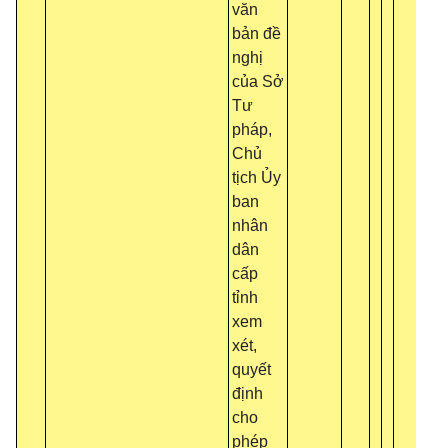
văn
bản đề
nghị
của Sở
Tư
pháp,
Chủ
tịch Ủy
ban
nhân
dân
cấp
tỉnh
xem
xét,
quyết
định
cho
phép