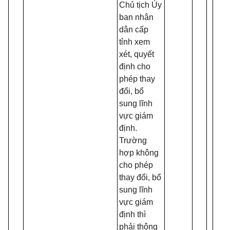
Chủ tịch Ủy
ban nhân
dân cấp
tỉnh xem
xét, quyết
định cho
phép thay
đổi, bổ
sung lĩnh
vực giám
định.
Trường
hợp không
cho phép
thay đổi, bổ
sung lĩnh
vực giám
định thì
phải thông