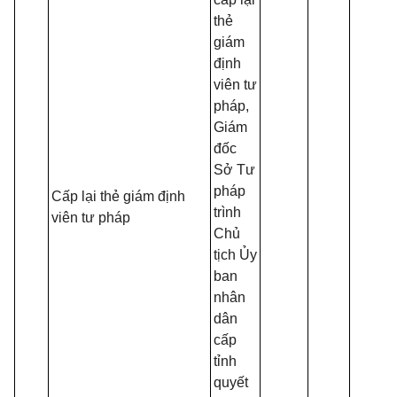
thẻ
giám
định
viên tư
pháp,
Giám
đốc
Sở Tư
pháp
Cấp lại thẻ giám định
trình
viên tư pháp
Chủ
tịch Ủy
ban
nhân
dân
cấp
tỉnh
quyết