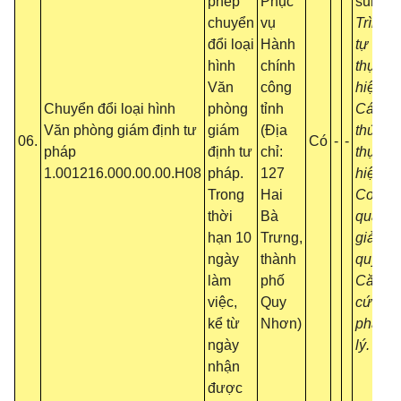
phép
Phục
sung:
chuyển
vụ
Trình
đổi loại
Hành
tự
hình
chính
thực
Văn
công
hiện;
Chuyển đổi loại hình
phòng
tỉnh
Cách
Văn phòng giám định tư
giám
(Địa
thức
06.
Có
-
-
pháp
định tư
chỉ:
thực
1.001216.000.00.00.H08
pháp.
127
hiện;
Trong
Hai
Cơ
thời
Bà
quan
hạn 10
Trưng,
giải
ngày
thành
quyết;
làm
phố
Căn
việc,
Quy
cứ
kể từ
Nhơn)
pháp
ngày
lý.
nhận
được