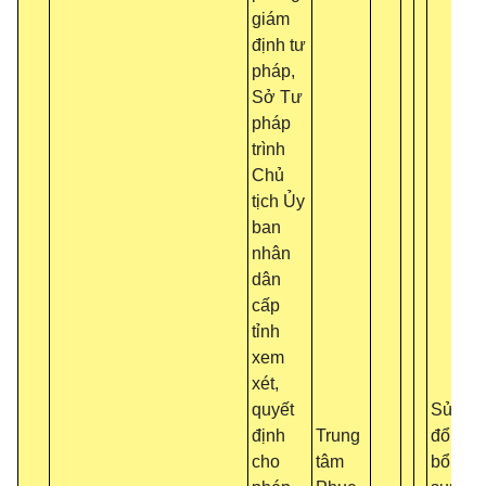
giám
định tư
pháp,
Sở Tư
pháp
trình
Chủ
tịch Ủy
ban
nhân
dân
cấp
tỉnh
xem
xét,
quyết
Sửa
định
Trung
đổi,
cho
tâm
bổ