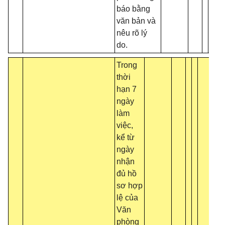
báo bằng
văn bản và
nêu rõ lý
do.
Trong
thời
hạn 7
ngày
làm
việc,
kể từ
ngày
nhận
đủ hồ
sơ hợp
lệ của
Văn
phòng