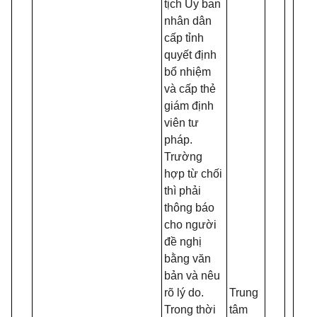
tịch Ủy ban
nhân dân
cấp tỉnh
quyết định
bổ nhiệm
và cấp thẻ
giám định
viên tư
pháp.
Trường
hợp từ chối
thì phải
thông báo
cho người
S
đề nghị
đ
bằng văn
s
bản và nêu
T
rõ lý do.
Trung
g
Trong thời
tâm