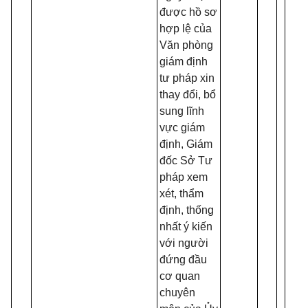
được hồ sơ
hợp lệ của
Văn phòng
giám định
tư pháp xin
thay đổi, bổ
sung lĩnh
vực giám
định, Giám
đốc Sở Tư
pháp xem
xét, thẩm
định, thống
nhất ý kiến
với người
đứng đầu
cơ quan
chuyên