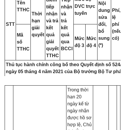
Tên
Nội
DVC trực
tiếp
nhận
TTHC
dung
Phí,
tuyến
Thời
nhận
và
Că
sửa
lệ
hạn
và trả
trả
cứ
STT
đổi,
phí
giải
kết
kết
ph
bổ
(nếu
quyết
quả
quả
lý
Mã
sung
có)
Mức
Mức
giải
qua
số
(*)
độ 3
độ 4
quyết
BCCI
TTHC
TTHC
Thủ tục hành chính công bố theo Quyết định số 524/QĐ
ngày 05 tháng 4 năm 2021 của Bộ trưởng Bộ Tư pháp
Trong thời
hạn 20
ngày kể từ
ngày nhận
được hồ sơ
hợp lệ, Chủ