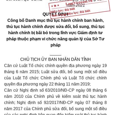
năm 2021
Hiệu lực: Đã biết
Tình trạng hiệu lực: Đã biết
QUYẾT ĐỊNH
Công bố
Danh
mục thủ tục hành chính
ban
hành,
thủ tục hành chính
được sửa đổi, bổ sung, thủ tục
hành chính bị bãi bỏ trong lĩnh vực
Giám định tư
pháp thuộc phạm vi chức năng quản lý của Sở Tư
pháp
_____
CHỦ TỊCH ỦY BAN NHÂN DÂN TỈNH
Căn cứ Luật Tổ chức chính quyền địa phương ngày 19
tháng 6 năm 2015; Luật sửa đổi, bổ sung một số điều
của Luật Tổ chức Chính phủ và Luật Tổ chức chính
quyền địa phương ngày 22 tháng 11 năm 2019;
Căn cứ Nghị định số 63/2010/NĐ-CP ngày 08 tháng 6
năm 2010 của Chính phủ về kiểm soát thủ tục hành
chính; Nghị định số 92/2017/NĐ-CP ngày 07 tháng 8
năm 2017 của Chính phủ sửa đổi, bổ sung một số điều
của các nghị định liên quan đến kiểm soát thủ tục hành