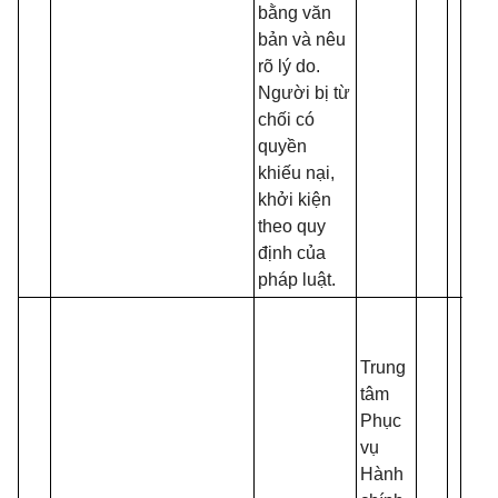
bằng văn
bản và nêu
rõ lý do.
Người bị từ
chối có
quyền
khiếu nại,
khởi kiện
theo quy
định của
pháp luật.
Trung
tâm
Phục
vụ
S
Hành
đ