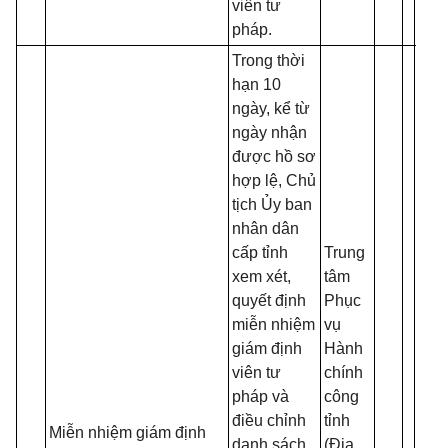
viên tư
pháp.
Trong thời
hạn 10
ngày, kể từ
ngày nhận
được hồ sơ
hợp lệ, Chủ
tịch Ủy ban
nhân dân
cấp tỉnh
Trung
xem xét,
tâm
S
quyết định
Phục
đ
miễn nhiệm
vụ
s
giám định
Hành
T
viên tư
chính
t
pháp và
công
t
điều chỉnh
tỉnh
Miễn nhiệm giám định
h
danh sách
(Địa