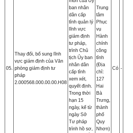
môn của Ủy
S
ban nhân
Trung
đ
dân cấp
tâm
s
tỉnh quản lý
Phục
T
lĩnh vực
vụ
t
giám định
Hành
t
tư pháp,
chính
h
trình Chủ
công
Thay đổi, bổ sung lĩnh
C
tịch Ủy ban
tỉnh
vực giám định của Văn
t
nhân dân
(Địa
05.
phòng giám định tư
Có
-
X
t
cấp tỉnh
chỉ:
pháp
h
xem xét,
127
2.000568.000.00.00.H08
C
quyết định.
Hai
q
Trong thời
Bà
g
hạn 15
Trưng,
q
ngày, kể từ
thành
C
ngày Sở
phố
c
Tư pháp
Quy
p
trình hồ sơ,
Nhơn)
lý