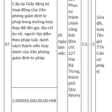
Cấp lại Giấy đăng ký
Phục
hoạt động của Văn
vụ
phòng giám định tư
Hành
Sửa
pháp trong trường hợp
chính
đổi, bổ
thay đổi tên gọi, địa chỉ
công
sung:
trụ sở, người đại diện
05
tỉnh
Tên
theo pháp luật, danh
ngày
(Địa
gọi
07.
Có
-
X
sách thành viên hợp
làm
chỉ:
TTHC;
danh của Văn phòng
việc.
127
Căn
giám định tư pháp
Hai
cứ
Bà
pháp
Trưng,
lý.
thành
phố
Quy
Nhơn)
2.000555.000.00.00.H08