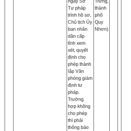
ngày Sở
Trưng,
t
Tư pháp
thành
h
trình hồ sơ,
phố
T
Chủ tịch Ủy
Quy
C
ban nhân
Nhơn)
c
dân cấp
p
tỉnh xem
lý
xét, quyết
định cho
phép thành
lập Văn
phòng giám
định tư
pháp.
Trường
hợp không
cho phép
thì phải
thông báo