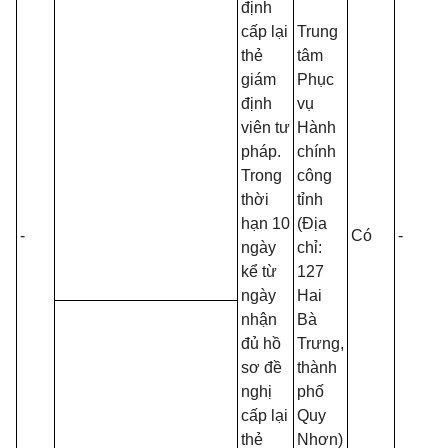
định
cấp lại
Trung
thẻ
tâm
giám
Phục
định
vụ
viên tư
Hành
pháp.
chính
Trong
công
thời
tỉnh
hạn 10
(Địa
-
Có
-
-
ngày
chỉ:
kể từ
127
ngày
Hai
nhận
Bà
đủ hồ
Trưng,
sơ đề
thành
nghị
phố
cấp lại
Quy
thẻ
Nhơn)