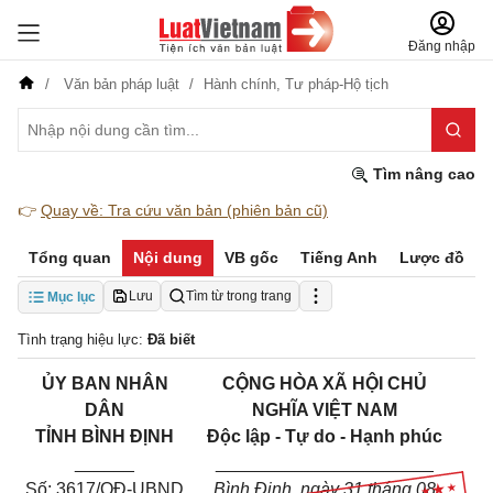
Đăng nhập
Văn bản pháp luật
Hành chính,
Tư pháp-Hộ tịch
Tìm nâng cao
👉
Quay về: Tra cứu văn bản (phiên bản cũ)
Tổng quan
Nội dung
VB gốc
Tiếng Anh
Lược đồ
Lưu
Tìm từ trong trang
Mục lục
Tình trạng hiệu lực:
Đã biết
ỦY BAN NHÂN
CỘNG HÒA XÃ HỘI CHỦ
DÂN
NGHĨA VIỆT NAM
TỈNH BÌNH ĐỊNH
Độc lập - Tự do - Hạnh phúc
______
______________________
Số: 3617/QĐ-UBND
Bình Định, ngày 31 tháng 08