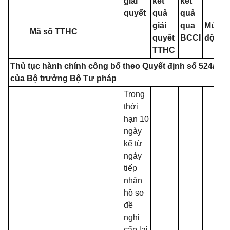
giải
kết
kết
quyết
quả
quả
giải
qua
Mức
Mã số TTHC
quyết
BCCI
độ 3
đ
TTHC
Thủ tục hành chính công bố theo Quyết định số 524/QĐ
của Bộ trưởng Bộ Tư pháp
Trong
thời
hạn 10
ngày
kể từ
ngày
tiếp
nhận
hồ sơ
đề
nghị
cấp lại