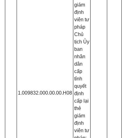
giám
định
viên tư
pháp
Chủ
tịch Ủy
ban
nhân
dân
cấp
tỉnh
quyết
1.009832.000.00.00.H08
định
cấp lại
thẻ
giám
định
viên tư
pháp;