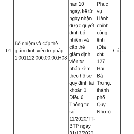
T
hạn 10
Phục
T
ngày, kể từ
vụ
t
ngày nhận
Hành
t
được quyết
chính
h
định bổ
công
C
nhiệm và
tỉnh
Bổ nhiệm và cấp thẻ
t
cấp thẻ
(Địa
01.
giám định viên tư pháp
Có
-
-
t
giám định
chỉ:
1.001122.000.00.00.H08
h
viên tư
127
T
pháp kèm
Hai
p
theo hồ sơ
Bà
h
quy định tại
Trưng,
T
khoản 1
thành
h
Điều 6
phố
g
Thông tư
Quy
q
số
Nhơn)
C
11/2020/TT-
c
BTP ngày
p
31/12/2020