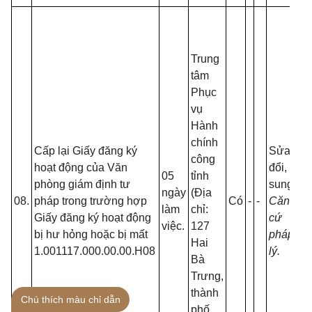
Trung
tâm
Phục
vụ
Hành
chính
Cấp lại Giấy đăng ký
Sửa
công
hoạt động của Văn
đổi, bổ
05
tỉnh
phòng giám định tư
sung
:
ngày
(Địa
08.
pháp trong trường hợp
Có
-
-
Căn
làm
chỉ:
Giấy đăng ký hoạt động
cứ
việc.
127
bị hư hỏng hoặc bị mất
pháp
Hai
1.001117.000.00.00.H08
lý.
Bà
Trưng,
thành
Chú thích màu chỉ dẫn
phố