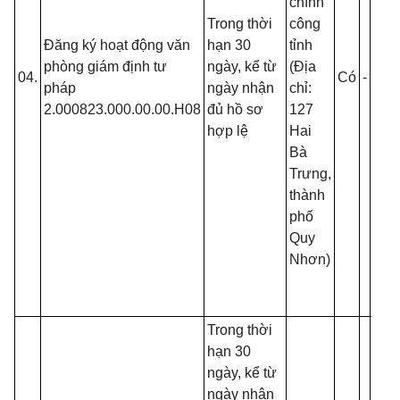
chính
s
Trong thời
công
C
Đăng ký hoạt động văn
hạn 30
tỉnh
t
phòng giám định tư
ngày, kể từ
(Địa
04.
Có
-
-
t
pháp
ngày nhận
chỉ:
h
2.000823.000.00.00.H08
đủ hồ sơ
127
C
hợp lệ
Hai
c
Bà
p
Trưng,
lý
thành
phố
Quy
Nhơn)
Trong thời
hạn 30
ngày, kể từ
ngày nhận