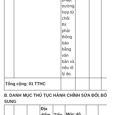
trường
hợp từ
chối
thì
phải
thông
báo
bằng
văn
bản và
nêu rõ
lý do.
Tổng cộng: 01 TTHC
B. DANH
MỤC THỦ TỤC HÀNH CHÍNH SỬA ĐỔI, BỔ
SUNG
Địa
Mức độ
điểm
Tiếp