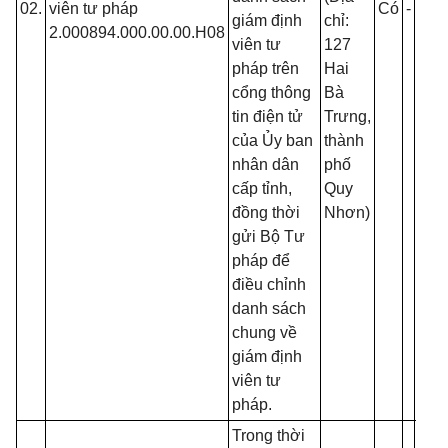
02.
viên tư pháp
Có
-
-
C
giám định
chỉ:
2.000894.000.00.00.H08
t
viên tư
127
t
pháp trên
Hai
h
cổng thông
Bà
C
tin điện tử
Trưng,
c
của Ủy ban
thành
p
nhân dân
phố
lý
cấp tỉnh,
Quy
đồng thời
Nhơn)
gửi Bộ Tư
pháp để
điều chỉnh
danh sách
chung về
giám định
viên tư
pháp.
Trong thời