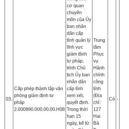
cơ quan
chuyên
môn của Ủy
ban nhân
S
dân cấp
đ
tỉnh quản lý
Trung
s
lĩnh vực
tâm
C
giám định
Phục
t
tư pháp,
vụ
t
trình Chủ
Hành
h
tịch Ủy ban
chính
C
nhân dân
công
q
Cấp phép thành lập văn
cấp tỉnh
tỉnh
g
phòng giám định tư
xem xét,
(Địa
q
03.
Có
-
-
pháp
quyết định.
chỉ:
Y
2.000890.000.00.00.H08
Trong thời
127
c
hạn 15
Hai
đ
ngày, kể từ
Bà
k