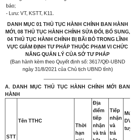
báo;
- Lưu: VT, KSTT, K11.
DANH
MỤC
01
THỦ TỤC HÀNH CHÍNH
BAN
HÀNH
MỚI,
08
THỦ TỤC HÀNH CHÍNH SỬA ĐỔI, BỔ
SUNG,
04
THỦ TỤC HÀNH CHÍNH BỊ BÃI BỎ
TRONG
LĨNH
VỰC GIÁM ĐỊNH TƯ PHÁP THUỘC PHẠM
VI
CHỨC
NĂNG QUẢN LÝ CỦA SỞ TƯ PHÁP
(Ban hành kèm theo Quyết định số: 3617/QĐ-UBND
ngày 31/8/2021 của Chủ tịch UBND tỉnh)
_________________
A. DANH MỤC THỦ TỤC HÀNH CHÍNH MỚI BAN
HÀNH
Địa
điểm
Tiếp
Mức đ
tiếp
nhận
Tên TTHC
DVC
t
Thời
nhận
và
tuyến
hạn
và trả
trả
STT