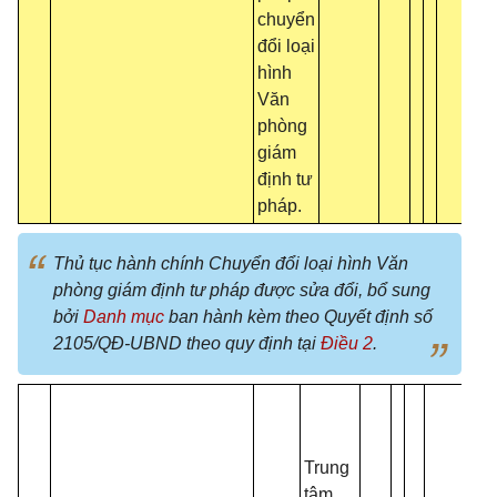
chuyển
đổi loại
hình
Văn
phòng
giám
định tư
pháp.
Thủ tục hành chính Chuyển đổi loại hình Văn
phòng giám định tư pháp được sửa đổi, bổ sung
bởi
Danh mục
ban hành kèm theo Quyết định số
2105/QĐ-UBND theo quy định tại
Điều 2
.
Trung
tâm