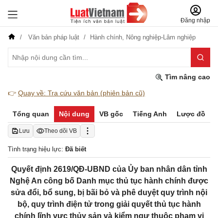
Đăng nhập
Văn bản pháp luật
Hành chính,
Nông nghiệp-Lâm nghiệp
Tìm nâng cao
👉
Quay về: Tra cứu văn bản (phiên bản cũ)
Tổng quan
Nội dung
VB gốc
Tiếng Anh
Lược đồ
Lưu
Theo dõi VB
Tình trạng hiệu lực:
Đã biết
Quyết định 2619/QĐ-UBND của Ủy ban nhân dân tỉnh
Nghệ An công bố Danh mục thủ tục hành chính được
sửa đổi, bổ sung, bị bãi bỏ và phê duyệt quy trình nội
bộ, quy trình điện tử trong giải quyết thủ tục hành
chính lĩnh vực thủy sản và kiểm ngư thuộc phạm vi