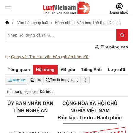
Đăng nhập
Văn bản pháp luật
Hành chính,
Văn hóa-Thể thao-Du lịch
Tìm nâng cao
👉
Quay về: Tra cứu văn bản (phiên bản cũ)
Tổng quan
Nội dung
VB gốc
Tiếng Anh
Lược đồ
Lưu
Tìm từ trong trang
Mục lục
Tình trạng hiệu lực:
Đã biết
ỦY BAN NHÂN DÂN
CỘNG HÒA XÃ HỘI CHỦ
TỈNH NGHỆ AN
NGHĨA VIỆT NAM
__________
Độc lập - Tự do - Hạnh phúc
____________________