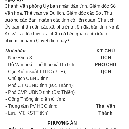
Chánh Văn phòng Ủy ban nhân dân tỉnh, Giám đốc Sở
Văn hóa, Thể thao và Du lịch, Giám đốc các Sở, Thủ
trưởng các Ban, ngành cấp tỉnh có liên quan; Chủ tịch
Ủy ban nhân dân các xã, phường trên địa bàn tỉnh Nghệ
An và các tổ chức, cá nhân có liên quan chịu trách
nhiệm thi hành Quyết định này./.
Nơi nhận:
KT. CHỦ
- Như Điều 3;
TỊCH
- Bộ Văn hoá, Thể thao và Du lịch;
PHÓ CHỦ
- Cục Kiểm soát TTHC (BTP);
TỊCH
- Chủ tịch UBND tỉnh;
- Phó CT UBND tỉnh (Đ/c Thành);
- Phó CVP UBND tỉnh (Đ/c Thiền);
- Cổng Thông tin điện tử tỉnh;
- Trung tâm PV HCC tỉnh;
Thái Văn
- Lưu: VT, KSTT (Kh).
Thành
PHƯƠNG ÁN