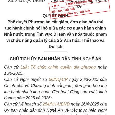
Số: 2501/QĐ-UBND
Nghệ An, ngày 10 tháng 6 năm
2026
Hiệu lực: Đã biết
Tình trạng hiệu lực: Đã biết
QUYẾT ĐỊNH
P
hê duyệt Phương án cắt giảm, đơn giản hóa thủ
tục hành chính nội bộ giữa các cơ quan hành chính
Nhà nước trong lĩnh vực Di sản văn hóa thuộc phạm
vi chức năng quản lý của Sở Văn hóa, Thể thao và
Du lịch
__________
CHỦ TỊCH ỦY BAN NHÂN DÂN TỈNH NGHỆ AN
Căn cứ
Luật Tổ chức chính quyền địa phương
ngày
16/6/2025;
Căn cứ Nghị quyết số
66/NQ-CP
ngày 26/3/2025 của
Chính phủ về Chương trình cắt giảm, đơn giản hóa thủ
tục hành chính liên quan đến hoạt động sản xuất, kinh
doanh năm 2025 và 2026;
Căn cứ Kế hoạch số
254/KH-UBND
ngày 16/4/2025 của
Ủy ban nhân dân tỉnh Nghệ An về việc thực hiện Nghị