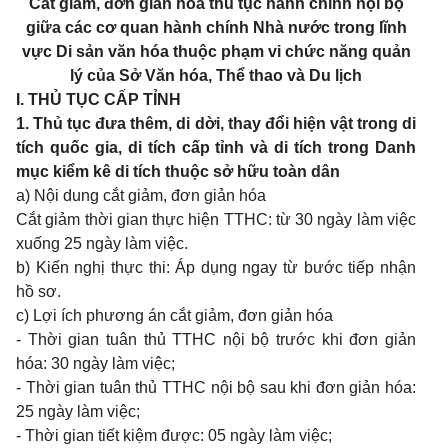
C
ắt giảm, đơn giản hóa thủ tục hành chính nội bộ
giữa các cơ quan hành chính
N
hà nước trong lĩnh
vực
D
i sản văn hóa thuộc phạm vi chức năng quản
lý của Sở Văn hóa,
T
hể thao và
D
u lịch
I. THỦ TỤC CẤP TỈNH
1. Thủ tục đưa thêm, di dời, thay đổi hiện vật trong di
tích quốc gia, di tích cấp tỉnh và di tích trong Danh
mục kiểm kê di tích thuộc sở hữu toàn dân
a) Nội dung cắt giảm, đơn giản hóa
Cắt giảm thời gian thực hiện TTHC: từ 30 ngày làm việc
xuống 25 ngày làm việc.
b) Kiến nghị thực thi: Áp dụng ngay từ bước tiếp nhận
hồ sơ.
c) Lợi ích phương án cắt giảm, đơn giản hóa
- Thời gian tuân thủ TTHC nội bộ trước khi đơn giản
hóa: 30 ngày làm việc;
- Thời gian tuân thủ TTHC nội bộ sau khi đơn giản hóa:
25 ngày làm việc;
- Thời gian tiết kiệm được: 05 ngày làm việc;