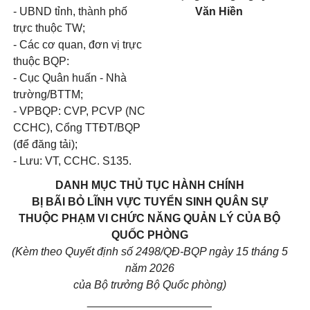
- UBND tỉnh, thành phố
Văn Hiền
trực thuộc TW;
- Các cơ quan, đơn vị trực
thuộc BQP:
- Cục Quân huấn - Nhà
trường/BTTM;
- VPBQP: CVP, PCVP (NC
CCHC), Cổng TTĐT/BQP
(để đăng tải);
- Lưu: VT, CCHC. S135.
DANH MỤC
THỦ TỤC HÀNH CHÍNH
BỊ BÃI BỎ LĨNH VỰC TUYỂN SINH QUÂN SỰ
THUỘC PHẠM VI CHỨC NĂNG QUẢN LÝ CỦA BỘ
QUỐC PHÒNG
(Kèm theo Quyết định số 2498/QĐ-BQP ngày 15 tháng 5
năm 2026
của Bộ trưởng Bộ Quốc phòng)
____________________