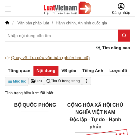
Đăng nhập
Văn bản pháp luật
Hành chính,
An ninh quốc gia
Tìm nâng cao
👉
Quay về: Tra cứu văn bản (phiên bản cũ)
Tổng quan
Nội dung
VB gốc
Tiếng Anh
Lược đồ
Lưu
Tìm từ trong trang
Mục lục
Tình trạng hiệu lực:
Đã biết
BỘ QUỐC PHÒNG
CỘNG HÒA XÃ HỘI CHỦ
__________
NGHĨA VIỆT NAM
Độc lập - Tự do - Hạnh
phúc
_______________