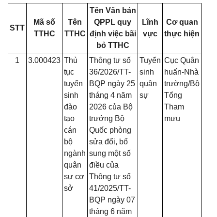
Tên Văn bản
Mã số
Tên
QPPL quy
Lĩnh
Cơ quan
STT
TTHC
TTHC
định việc bãi
vực
thực hiện
bỏ TTHC
1
3.000423
Thủ
Thông tư số
Tuyển
Cục Quân
tục
36/2026/TT-
sinh
huấn-Nhà
tuyển
BQP ngày 25
quân
trường/Bộ
sinh
tháng 4 năm
sự
Tổng
đào
2026 của Bộ
Tham
tạo
trưởng Bộ
mưu
cán
Quốc phòng
bộ
sửa đổi, bổ
ngành
sung một số
quân
điều của
sự cơ
Thông tư số
sở
41/2025/TT-
BQP ngày 07
tháng 6 năm