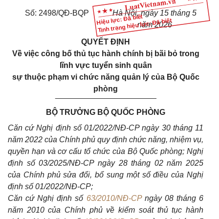
Số: 2498/QĐ-BQP
Hà Nội, ngày 15 tháng 5
Hiệu lực: Đã biết
Tình trạng hiệu lực: Đã biết
năm 2026
QUYẾT ĐỊNH
Về việc công bố thủ tục hành chính bị bãi bỏ trong
lĩnh vực tuyển sinh quân
sự thuộc phạm vi chức năng quản lý của Bộ Quốc
phòng
_______________________
BỘ TRƯỞNG BỘ QUỐC PHÒNG
Căn cứ Nghị định số 01/2022/NĐ-CP ngày 30 tháng 11
năm 2022 của Chính phủ quy định chức năng, nhiệm vụ,
quyền hạn và cơ cấu tổ chức của Bộ Quốc phòng; Nghị
định số 03/2025/NĐ-CP ngày 28 tháng 02 năm 2025
của Chính phủ sửa đổi, bổ sung một số điều của Nghị
định số 01/2022/NĐ-CP;
Căn cứ Nghị định số
63/2010/NĐ-CP
ngày 08 tháng 6
năm 2010 của Chính phủ về kiểm soát thủ tục hành