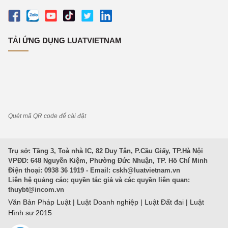
TẢI ỨNG DỤNG LUATVIETNAM
Quét mã QR code để cài đặt
Trụ sở: Tầng 3, Toà nhà IC, 82 Duy Tân, P.Cầu Giấy, TP.Hà Nội
VPĐD: 648 Nguyễn Kiệm, Phường Đức Nhuận, TP. Hồ Chí Minh
Điện thoại: 0938 36 1919 - Email:
cskh@luatvietnam.vn
Liên hệ quảng cáo; quyền tác giả và các quyền liên quan:
thuybt@incom.vn
Văn Bản Pháp Luật
|
Luật Doanh nghiệp
|
Luật Đất đai
|
Luật
Hình sự 2015