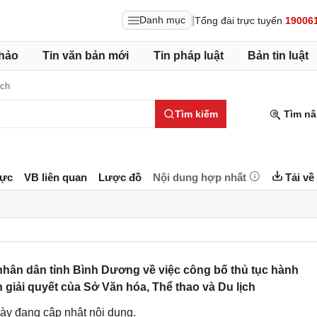
|
Danh mục
Tổng đài trực tuyến
19006
hảo
Tin văn bản mới
Tin pháp luật
Bản tin luật
ịch
Tìm kiếm
Tìm nâ
lực
VB liên quan
Lược đồ
Nội dung hợp nhất
Tải về
hân dân tỉnh Bình Dương về việc công bố thủ tục hành
 giải quyết của Sở Văn hóa, Thể thao và Du lịch
ày đang cập nhật nội dung.