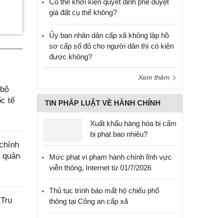
Có thể khởi kiện quyết định phê duyệt
giá đất cụ thể không?
Ủy ban nhân dân cấp xã không lập hồ
sơ cấp sổ đỏ cho người dân thì có kiện
được không?
Xem thêm
 bộ
c tế
TIN PHÁP LUẬT VỀ HÀNH CHÍNH
Xuất khẩu hàng hóa bị cấm
bị phạt bao nhiêu?
chính
g quản
Mức phạt vi phạm hành chính lĩnh vực
viễn thông, Internet từ 01/7/2026
Thủ tục trình báo mất hộ chiếu phổ
 Trụ
thông tại Công an cấp xã