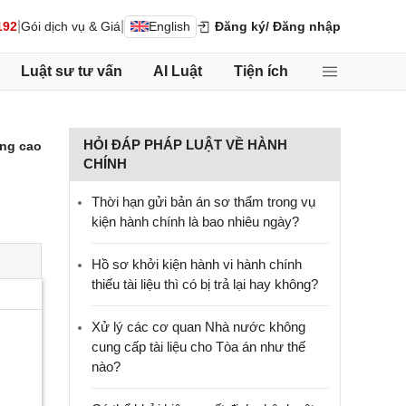
|
|
192
Gói dịch vụ & Giá
English
Đăng ký
/ Đăng nhập
Luật sư tư vấn
AI Luật
Tiện ích
HỎI ĐÁP PHÁP LUẬT VỀ HÀNH
ng cao
CHÍNH
Thời hạn gửi bản án sơ thẩm trong vụ
kiện hành chính là bao nhiêu ngày?
Hồ sơ khởi kiện hành vi hành chính
thiếu tài liệu thì có bị trả lại hay không?
Xử lý các cơ quan Nhà nước không
cung cấp tài liệu cho Tòa án như thế
nào?