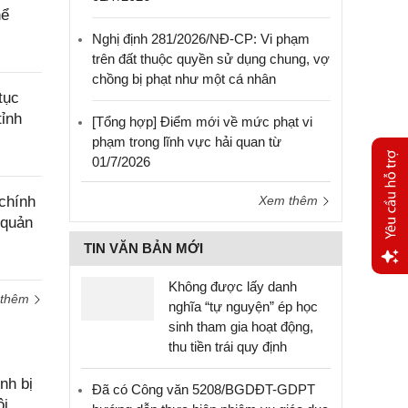
hể
Nghị định 281/2026/NĐ-CP: Vi phạm
trên đất thuộc quyền sử dụng chung, vợ
chồng bị phạt như một cá nhân
tục
tỉnh
[Tổng hợp] Điểm mới về mức phạt vi
phạm trong lĩnh vực hải quan từ
01/7/2026
chính
Xem thêm
 quản
TIN VĂN BẢN MỚI
Không được lấy danh
Yêu
 thêm
nghĩa “tự nguyện” ép học
cầu
sinh tham gia hoạt động,
hỗ trợ
thu tiền trái quy định
nh bị
Đã có Công văn 5208/BGDĐT-GDPT
ôi