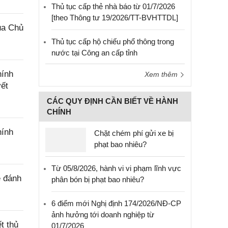
Thủ tục cấp thẻ nhà báo từ 01/7/2026
[theo Thông tư 19/2026/TT-BVHTTDL]
ủa Chủ
Thủ tục cấp hộ chiếu phổ thông trong
nước tại Công an cấp tỉnh
hính
Xem thêm
yết
CÁC QUY ĐỊNH CẦN BIẾT VỀ HÀNH
CHÍNH
hính
Chặt chém phí gửi xe bị
phạt bao nhiêu?
Từ 05/8/2026, hành vi vi phạm lĩnh vực
ê đánh
phân bón bị phạt bao nhiêu?
6 điểm mới Nghị định 174/2026/NĐ-CP
ảnh hưởng tới doanh nghiệp từ
t thủ
01/7/2026