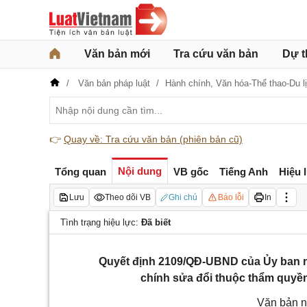
Văn bản mới
Tra cứu văn bản
Dự t
Văn bản pháp luật
Hành chính,
Văn hóa-Thể thao-Du l
👉
Quay về: Tra cứu văn bản (phiên bản cũ)
Nội dung
Tổng quan
VB gốc
Tiếng Anh
Hiệu 
Lưu
Theo dõi VB
Ghi chú
Báo lỗi
In
Tình trạng hiệu lực:
Đã biết
Quyết định 2109/QĐ-UBND của Ủy ban n
chính sửa đổi thuộc thẩm quyền
Văn bản n