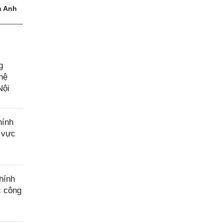
 Anh
g
hệ
Nội
hính
h vực
hính
c công