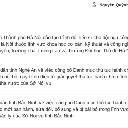
Nguyễn Quỳnh
hành phố Hà Nội đào tạo trình độ Tiến sĩ cho đội ngũ côn
à Nội thuộc lĩnh vực khoa học cơ bản, kỹ thuật và công ng
yên, trường chất lượng cao và Trường Đại học Thủ đô Hà 
ân tỉnh Nghệ An về việc công bố Danh mục thủ tục hành c
h nội bộ, quy trình điện tử giải quyết thủ tục hành chính lĩn
 Nhà nước của Sở Nội vụ
ân tỉnh Bắc Ninh về việc công bố Danh mục thủ tục hành c
 mới ban hành, sửa đổi, bổ sung và bị bãi bỏ trong lĩnh vự
ản lý của Sở Nội vụ tỉnh Bắc Ninh