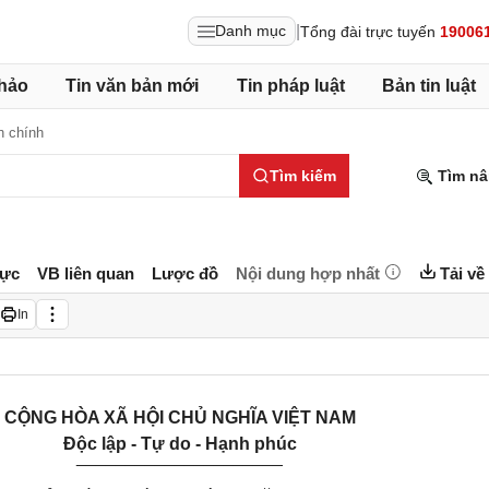
|
Danh mục
Tổng đài trực tuyến
19006
hảo
Tin văn bản mới
Tin pháp luật
Bản tin luật
h chính
Tìm kiếm
Tìm nâ
lực
VB liên quan
Lược đồ
Nội dung hợp nhất
Tải về
In
CỘNG HÒA XÃ HỘI CHỦ NGHĨA VIỆT NAM
Độc lập - Tự do - Hạnh phúc
_____________________