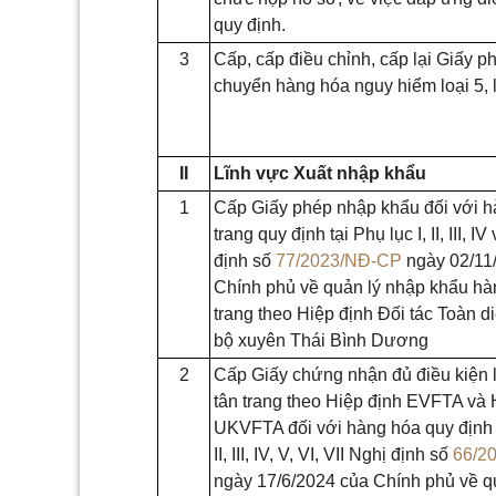
quy định.
3
Cấp, cấp điều chỉnh, cấp lại Giấy p
chuyển hàng hóa nguy hiểm loại 5, l
II
Lĩnh vực Xuất nhập khẩu
1
Cấp Giấy phép nhập khẩu đối với h
trang quy định tại Phụ lục I, II, III, I
định số
77/2023/NĐ-CP
ngày 02/11
Chính phủ về quản lý nhập khẩu hà
trang theo Hiệp định Đối tác Toàn d
bộ xuyên Thái Bình Dương
2
Cấp Giấy chứng nhận đủ điều kiện 
tân trang theo Hiệp định EVFTA và 
UKVFTA đối với hàng hóa quy định t
II, III, IV, V, VI, VII Nghị định số
66/2
ngày 17/6/2024 của Chính phủ về q