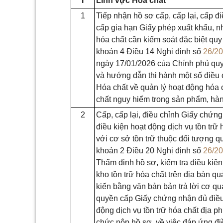
I
Lĩnh vực Hoá chất
1
Tiếp nhận hồ sơ cấp, cấp lại, cấp đi
cấp gia hạn Giấy phép xuất khẩu, 
hóa chất cần kiểm soát đặc biệt quy 
khoản 4 Điều 14 Nghị định số
26/2
ngày 17/01/2026 của Chính phủ quy đ
và hướng dẫn thi hành một số điều 
Hóa chất về quản lý hoạt động hóa 
chất nguy hiểm trong sản phẩm, hà
2
Cấp, cấp lại, điều chỉnh Giấy chứn
điều kiện hoạt động dịch vụ tồn trữ 
với cơ sở tồn trữ thuộc đối tượng qu
khoản 2 Điều 20 Nghị định số
26/2
Thẩm định hồ sơ, kiểm tra điều kiện
kho tồn trữ hóa chất trên địa bàn qu
kiến bằng văn bản bản trả lời cơ q
quyền cấp Giấy chứng nhận đủ điều
động dịch vụ tồn trữ hóa chất địa p
chức nộp hồ sơ, về việc đáp ứng đi