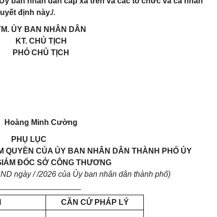
 Ủy ban nhân dân cấp xã trên và các tổ chức và cá nhân
uyết định này./.
TM. ỦY BAN NHÂN DÂN
KT. CHỦ TỊCH
PHÓ CHỦ TỊCH
Hoàng Minh Cường
PHỤ LỤC
M QUYỀN CỦA ỦY BAN NHÂN DÂN THÀNH PHỐ ỦY
GIÁM ĐỐC SỞ CÔNG THƯƠNG
ND ngày / /2026 của Ủy ban nhân dân thành phố)
___________________
N
CĂN CỨ PHÁP LÝ