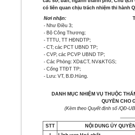
các sở, ban, ngành thành phố; Chủ tịch
có liên quan chịu trách nhiệm thi hành Q
Nơi nhận:
- Như Điều 3;
- Bộ Công Thương;
- TTTU, TT HĐNDTP;
- CT; các PCT UBND TP;
- CVP, các PCVP UBND TP;
- Các Phòng: XD&CT, NV&KTGS;
- Cổng TTĐT TP;
- Lưu: VT, B.Đ.Hùng.
DANH MỤC NHIỆM VỤ THUỘC THẨ
QUYỀN CHO 
(Kèm theo Quyết định số /QĐ-UB
_____
STT
NỘI DUNG ỦY QUYỀ