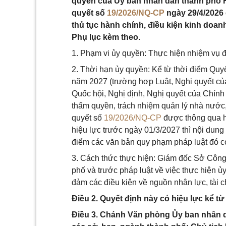
quyền của Ủy ban nhân dân thành phố H
quyết số
19/2026/NQ-CP
ngày 29/4/2026 
thủ tục hành chính, điều kiện kinh doa
Phụ lục kèm theo.
1. Phạm vi ủy quyền: Thực hiện nhiệm vụ 
2. Thời hạn ủy quyền: Kể từ thời điểm Quyế
năm 2027 (trường hợp Luật, Nghị quyết củ
Quốc hội, Nghị định, Nghị quyết của Chính
thẩm quyền, trách nhiệm quản lý nhà nước, đ
quyết số
19/2026/NQ-CP
được thông qua ho
hiệu lực trước ngày 01/3/2027 thì nội dung 
điểm các văn bản quy phạm pháp luật đó có
3. Cách thức thực hiện: Giám đốc Sở Côn
phố và trước pháp luật về việc thực hiện ủ
đảm các điều kiện về nguồn nhân lực, tài c
Điều 2. Quyết định này có hiệu lực kể từ
Điều 3. Chánh Văn phòng Ủy ban nhân 