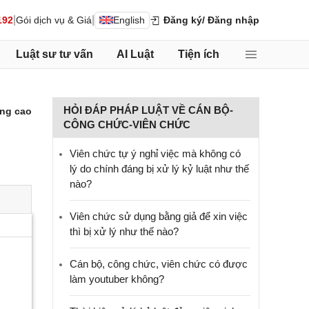
|
|
192
Gói dịch vụ & Giá
English
Đăng ký
/ Đăng nhập
Luật sư tư vấn
AI Luật
Tiện ích
HỎI ĐÁP PHÁP LUẬT VỀ CÁN BỘ-
ng cao
CÔNG CHỨC-VIÊN CHỨC
Viên chức tự ý nghỉ việc mà không có
lý do chính đáng bị xử lý kỷ luật như thế
nào?
Viên chức sử dụng bằng giả để xin việc
thì bị xử lý như thế nào?
Cán bộ, công chức, viên chức có được
làm youtuber không?