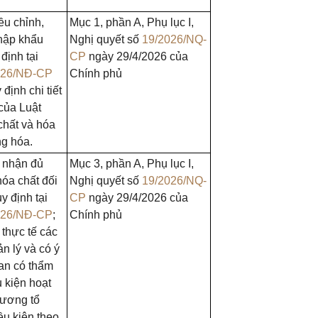
ều chỉnh,
Mục 1, phần A, Phụ lục I,
nhập khẩu
Nghị quyết số
19/2026/NQ-
định tại
CP
ngày 29/4/2026 của
026/NĐ-CP
Chính phủ
ịnh chi tiết
của Luật
chất và hóa
ng hóa.
g nhận đủ
Mục 3, phần A, Phụ lục I,
hóa chất đối
Nghị quyết số
19/2026/NQ-
y định tại
CP
ngày 29/4/2026 của
026/NĐ-CP
;
Chính phủ
 thực tế các
ản lý và có ý
uan có thẩm
 kiện hoạt
hương tổ
ều kiện theo