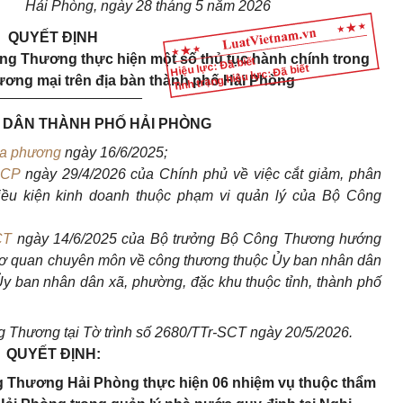
Hải Phòng, ngày 28 tháng 5 năm 2026
QUYẾT ĐỊNH
ng Thương thực hiện một số thủ tục hành chính trong
Hiệu lực: Đã biết
Tình trạng hiệu lực: Đã biết
ương mại trên địa bàn thành phố Hải Phòng
__________________
 DÂN THÀNH PHỐ HẢI PHÒNG
ịa phương
ngày 16/6/2025;
-CP
ngày 29/4/2026 của Chính phủ về việc cắt giảm, phân
điều kiện kinh doanh thuộc phạm vi quản lý của Bộ Công
CT
ngày 14/6/2025 của Bộ trưởng Bộ Công Thương hướng
cơ quan chuyên môn về công thương thuộc Ủy ban nhân dân
Ủy ban nhân dân xã, phường, đặc khu thuộc tỉnh, thành phố
 Thương tại Tờ trình số 2680/TTr-SCT ngày 20/5/2026.
QUYẾT ĐỊNH:
g Thương Hải Phòng thực hiện 06 nhiệm vụ thuộc thẩm