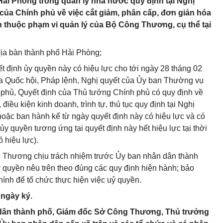
ải Phòng trong quản lý nhà nước quy định tại Nghị
của Chính phủ về việc cắt giảm, phân cấp, đơn giản hóa
nh thuộc phạm vi quản lý của Bộ Công Thương, cụ thể tại
địa bàn thành phố Hải Phòng;
t định ủy quyền này có hiệu lực cho tới ngày 28 tháng 02
a Quốc hội, Pháp lệnh, Nghị quyết của Ủy ban Thường vụ
 phủ, Quyết định của Thủ tướng Chính phủ có quy định về
iều kiện kinh doanh, trình tự, thủ tục quy định tại Nghị
ặc ban hành kể từ ngày quyết định này có hiệu lực và có
ủy quyền tương ứng tại quyết định này hết hiệu lực tại thời
 hiệu lực).
g Thương chịu trách nhiệm trước Ủy ban nhân dân thành
y quyền nêu trên theo đúng các quy định hiện hành; bảo
hính để tổ chức thực hiện việc uỷ quyền.
 ngày ký.
dân thành phố, Giám đốc Sở Công Thương, Thủ trưởng