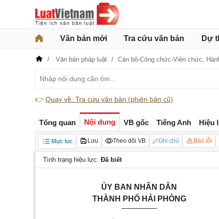
Văn bản mới
Tra cứu văn bản
Dự t
Văn bản pháp luật
Cán bộ-Công chức-Viên chức,
Hàn
👉
Quay về: Tra cứu văn bản (phiên bản cũ)
Nội dung
Tổng quan
VB gốc
Tiếng Anh
Hiệu 
Lưu
Theo dõi VB
Ghi chú
Báo lỗi
Mục lục
Tình trạng hiệu lực:
Đã biết
ỦY BAN NHÂN DÂN
THÀNH PHỐ
HẢI PHÒNG
________