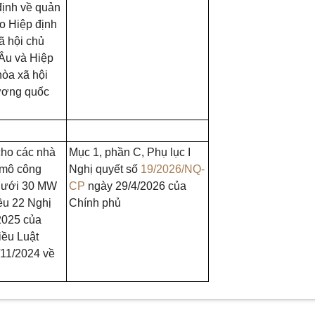
định về quản
eo Hiệp định
ã hội chủ
Âu và Hiệp
òa xã hội
Vương quốc
cho các nhà
Mục 1, phần C, Phụ lục I
y mô công
Nghị quyết số
19/2026/NQ-
 dưới 30 MW
CP
ngày 29/4/2026 của
iều 22 Nghị
Chính phủ
2025 của
iều Luật
11/2024 về