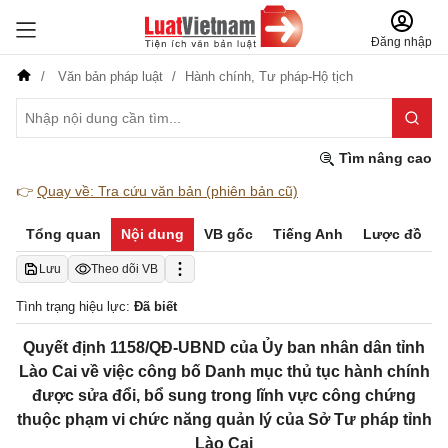
Đăng nhập
Văn bản pháp luật
Hành chính,
Tư pháp-Hộ tịch
Tìm nâng cao
👉
Quay về: Tra cứu văn bản (phiên bản cũ)
Tổng quan
Nội dung
VB gốc
Tiếng Anh
Lược đồ
Lưu
Theo dõi VB
Tình trạng hiệu lực:
Đã biết
Quyết định 1158/QĐ-UBND của Ủy ban nhân dân tỉnh
Lào Cai về việc công bố Danh mục thủ tục hành chính
được sửa đổi, bổ sung trong lĩnh vực công chứng
thuộc phạm vi chức năng quản lý của Sở Tư pháp tỉnh
Lào Cai