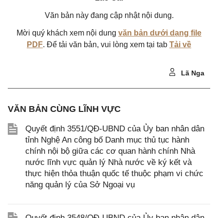
Văn bản này đang cập nhật nội dung.
Mời quý khách xem nội dung
văn bản dưới dạng file
PDF
. Để tải văn bản, vui lòng xem tại tab
Tải về
Lã Nga
VĂN BẢN CÙNG LĨNH VỰC
Quyết định 3551/QĐ-UBND của Ủy ban nhân dân
tỉnh Nghệ An công bố Danh mục thủ tục hành
chính nội bộ giữa các cơ quan hành chính Nhà
nước lĩnh vực quản lý Nhà nước về ký kết và
thực hiện thỏa thuận quốc tế thuộc phạm vi chức
năng quản lý của Sở Ngoại vụ
Quyết định 3548/QĐ-UBND của Ủy ban nhân dân