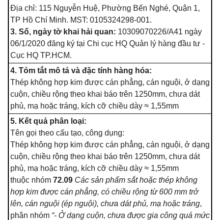
Địa chỉ: 115 Nguyễn Huệ, Phường Bến Nghé, Quận 1,
TP Hồ Chí Minh. MST: 0105324298-001.
3. Số, ngày tờ khai hải quan:
10309070226/A41 ngày
06/1/2020 đăng ký tại Chi cục HQ Quản lý hàng đầu tư -
Cục HQ TP.HCM.
4. Tóm tắt mô tả và đặc tính hàng hóa:
Thép không hợp kim được cán
phẳng
, cán nguội, ở dạng
cuộn, chiều rộng theo khai báo trên 1250mm, chưa dát
phủ, mạ hoặc tráng, kích cỡ chiều dày ≈
1
,55mm
5. Kết quả phân loại:
Tên gọi theo cấu tạo, công dụng:
Thép không hợp kim được cán
phẳng
, cán nguội, ở dạng
cuộn,
chiều
rộng theo khai báo trên 1250mm, chưa dát
phủ, mạ hoặc tráng, kích cỡ
chiều
dày ≈
1
,55mm
thuộc nhóm
72.09
Các sản phẩm sắt hoặc thép không
hợp kim được
cán phẳng
,
có
chiều rộng từ 600 mm trở
lên, cán nguội (ép nguội), chưa dát phủ, mạ hoặc
tráng
,
phân nhóm
“-
Ở
dạng cuộn, chưa được gia công quá mức