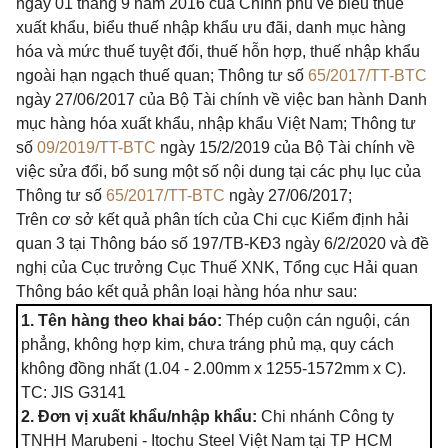
ngày 01 tháng 9 năm 2016 của Chính phủ về biểu thuế
xuất khẩu, biểu thuế nhập khẩu ưu đãi, danh mục hàng
hóa và mức thuế tuyệt đối, thuế hỗn hợp, thuế nhập khẩu
ngoài hạn ngạch thuế quan; Thông tư số
65/2017/TT-BTC
ngày 27/06/2017 của Bộ Tài chính về việc ban hành Danh
mục hàng hóa xuất khẩu, nhập khẩu Việt Nam; Thông tư
số
09/2019/TT-BTC
ngày 15/2/2019 của Bộ Tài chính về
việc sửa đổi, bổ sung một số nội dung tại các phụ lục của
Thông tư số
65/2017/TT-BTC
ngày 27/06/2017;
Trên cơ sở kết quả phân tích của Chi cục Kiểm định hải
quan 3 tại Thông báo số 197/TB-KĐ3 ngày 6/2/2020 và đề
nghị của Cục trưởng Cục Thuế XNK, Tổng cục Hải quan
Thông báo kết quả phân loại hàng hóa như sau:
1. Tên hàng theo khai báo:
Thép cuộn cán nguội, cán
phẳng
, không hợp kim, chưa tráng phủ mạ, quy cách
không đồng nhất (1.04 - 2.00mm
x
1255-1572mm
x
C).
TC: JIS G3141
2.
Đơn
vị xuất khẩu/nhập khẩu:
Chi nhánh Công ty
TNHH Marubeni - Itochu Steel Việt Nam tại TP HCM