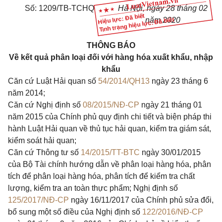
Số:
1
209/TB-TCHQ
Hà Nội, ngày
2
8 tháng 02
Hiệu lực: Đã biết
năm 2020
Tình trạng hiệu lực: Đã biết
THÔNG BÁO
Về kết quả phân loại đối với hàng hóa xuất khẩu, nhập
khẩu
Căn cứ Luật Hải quan số
54/2014/QH13
ngày 23 tháng 6
năm 2014;
Căn cứ Nghị định số
08/2015/NĐ-CP
ngày 21 tháng 01
năm 2015 của Chính phủ quy định chi tiết và biện pháp thi
hành Luật Hải quan về thủ tục hải quan, kiểm tra giám sát,
kiểm soát hải quan;
Căn cứ Thông tư số
14/2015/TT-BTC
ngày 30/01/2015
của Bộ Tài chính hướng dẫn về phân loại hàng hóa, phân
tích để phân loại hàng hóa, phân tích để kiểm tra chất
lượng, kiểm tra an toàn thực phẩm; Nghị định số
125/2017/NĐ-CP
ngày 16/11/2017 của Chính phủ sửa đổi,
bổ sung một số điều của Nghị định số
122/2016/NĐ-CP