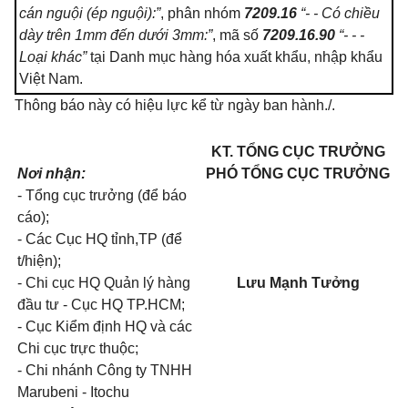
cán nguội (ép nguội):”
, phân nhóm
7209.16
“- - Có chiều
dày trên
1
mm đến dưới 3mm:”
, mã số
7209.16.90
“
- - -
Loại khác”
tại Danh mục hàng hóa xuất khẩu, nhập khẩu
Việt Nam.
Thông báo này có hiệu lực
kể
từ ngày ban hành./.
KT. TỔNG CỤC TRƯỞNG
Nơi nhận:
PHÓ TỔNG CỤC TRƯỞNG
- Tổng cục
trưởng
(để báo
cáo);
- Các Cục HQ tỉnh,TP (để
t/hiện);
- Chi cục HQ Quản lý hàng
Lưu Mạnh Tưởng
đầu tư - Cục H
Q
TP.HCM;
- Cục Kiểm định HQ và các
Chi cục trực thuộc;
- Chi nhánh Công ty TNHH
Marubeni
-
Itochu