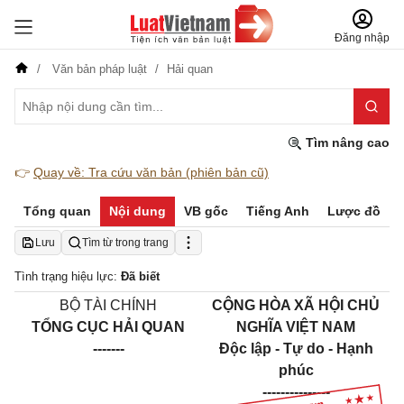
Đăng nhập
Văn bản pháp luật
Hải quan
Tìm nâng cao
👉
Quay về: Tra cứu văn bản (phiên bản cũ)
Tổng quan
Nội dung
VB gốc
Tiếng Anh
Lược đồ
Lưu
Tìm từ trong trang
Tình trạng hiệu lực:
Đã biết
BỘ TÀI CHÍNH
CỘNG HÒA XÃ HỘI CHỦ
TỔNG CỤC HẢI QUAN
NGHĨA VIỆT NAM
-------
Độc lập - Tự do - Hạnh
phúc
---------------