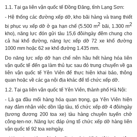
1.1. Tại ga liên vận quốc tế Đồng Đăng, tỉnh Lạng Sơn:
- Hệ thống các đường xếp dỡ, kho bãi hàng và trang thiết
2
2
bị phục vụ xếp dỡ ở ga hạn chế (5.500 m
bãi, 1.300 m
kho), năng lực đón gửi tàu 15,6 đôi/ngày đêm chung cho
cả hai khổ đường, năng lực xếp dỡ 72 xe khổ đường
1000 mm hoặc 62 xe khổ đường 1.435 mm.
Do năng lực xếp dỡ hạn chế nên hầu hết hàng hóa liên
vận quốc tế đến ga làm thủ tục sau đó trung chuyển về ga
liên vận quốc tế Yên Viên để thực hiện khai báo, thông
quan hoặc về các ga nội địa khác để tổ chức xếp dỡ.
1.2. Tại ga liên vận quốc tế Yên Viên, thành phố Hà Nội:
- Là ga đầu mối hàng hóa quan trọng, ga Yên Viên hiện
nay đảm nhận việc dồn lập tàu, tổ chức xếp dỡ 4 đôi/ngày
(tương đương 200 toa xe) tàu hàng chuyên tuyến chở
công-ten-nơ. Năng lực đáp ứng tổ chức xếp dỡ hàng liên
vận quốc tế 92 toa xe/ngày.