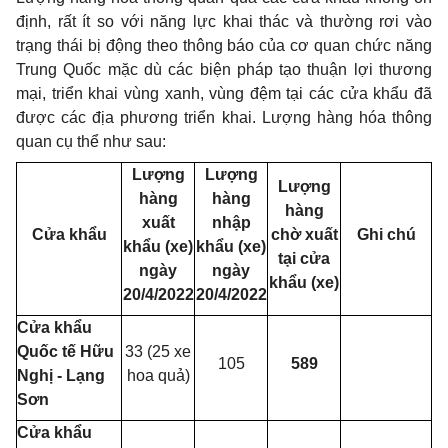
định, rất ít so với năng lực khai thác và thường rơi vào
trạng thái bị động theo thông báo của cơ quan chức năng
Trung Quốc mặc dù các biện pháp tạo thuận lợi thương
mại, triển khai vùng xanh, vùng đệm tại các cửa khẩu đã
được các địa phương triển khai. Lượng hàng hóa thông
quan cụ thể như sau:
Lượng
Lượng
Lượng
hàng
hàng
hàng
xuất
nhập
Cửa khẩu
chờ xuất
Ghi chú
khẩu (xe)
khẩu (xe)
tại cửa
ngày
ngày
khẩu (xe)
20/4/2022
20/4/2022
Cửa khẩu
Quốc tế Hữu
33 (25 xe
105
589
Nghị - Lạng
hoa quả)
Sơn
Cửa khẩu