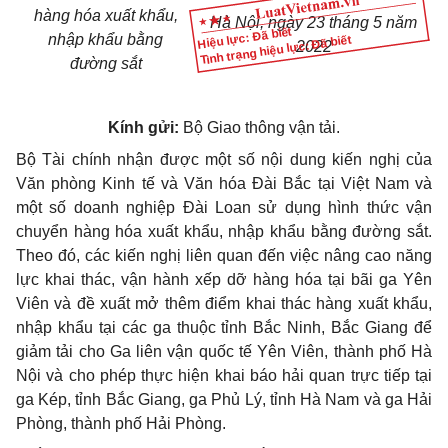
hàng hóa xuất khẩu,
Hà Nội, ngày 23 tháng 5 năm
Hiệu lực: Đã biết
nhập khẩu bằng
Tình trạng hiệu lực: Đã biết
2022
đường sắt
Kính gửi:
Bộ Giao thông vận tải.
Bộ Tài chính nhận được một số nội dung kiến nghị của
Văn phòng Kinh tế và Văn hóa Đài Bắc tại Việt Nam và
một số doanh nghiệp Đài Loan sử dụng hình thức vận
chuyển hàng hóa xuất khẩu, nhập khẩu bằng đường sắt.
Theo đó, các kiến nghị liên quan đến việc nâng cao năng
lực khai thác, vận hành xếp dỡ hàng hóa tại bãi ga Yên
Viên và đề xuất mở thêm điểm khai thác hàng xuất khẩu,
nhập khẩu tại các ga thuộc tỉnh Bắc Ninh, Bắc Giang để
giảm tải cho Ga liên vận quốc tế Yên Viên, thành phố Hà
Nội và cho phép thực hiện khai báo hải quan trực tiếp tại
ga Kép, tỉnh Bắc Giang, ga Phủ Lý, tỉnh Hà Nam và ga Hải
Phòng, thành phố Hải Phòng.