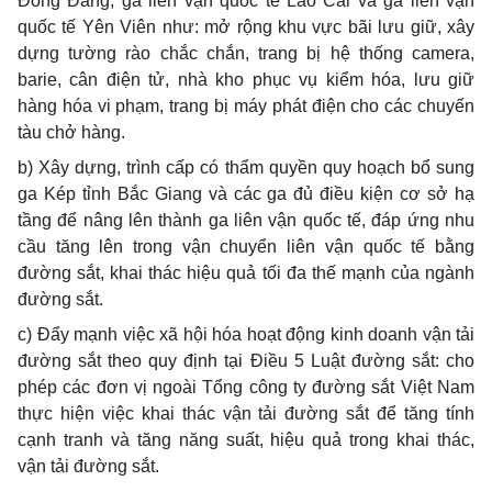
Đồng Đăng, ga liên vận quốc tế Lào Cai và ga liên vận
quốc tế Yên Viên như: mở rộng khu vực bãi lưu giữ, xây
dựng tường rào chắc chắn, trang bị hệ thống camera,
barie, cân điện tử, nhà kho phục vụ kiểm hóa, lưu giữ
hàng hóa vi phạm, trang bị máy phát điện cho các chuyến
tàu chở hàng.
b) Xây dựng, trình cấp có thẩm quyền quy hoạch bổ sung
ga Kép tỉnh Bắc Giang và các ga đủ điều kiện cơ sở hạ
tầng để nâng lên thành ga liên vận quốc tế, đáp ứng nhu
cầu tăng lên trong vận chuyển liên vận quốc tế bằng
đường sắt, khai thác hiệu quả tối đa thế mạnh của ngành
đường sắt.
c) Đẩy mạnh việc xã hội hóa hoạt động kinh doanh vận tải
đường sắt theo quy định tại Điều 5 Luật đường sắt: cho
phép các đơn vị ngoài Tổng công ty đường sắt Việt Nam
thực hiện việc khai thác vận tải đường sắt để tăng tính
cạnh tranh và tăng năng suất, hiệu quả trong khai thác,
vận tải đường sắt.