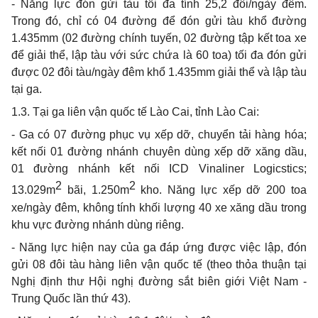
- Năng lực đón gửi tàu tối đa tính 25,2 đôi/ngày đêm.
Trong đó, chỉ có 04 đường để đón gửi tàu khổ đường
1.435mm (02 đường chính tuyến, 02 đường tập kết toa xe
để giải thể, lập tàu với sức chứa là 60 toa) tối đa đón gửi
được 02 đôi tàu/ngày đêm khổ 1.435mm giải thể và lập tàu
tại ga.
1.3. Tại ga liên vận quốc tế Lào Cai, tỉnh Lào Cai:
- Ga có 07 đường phục vụ xếp dỡ, chuyển tải hàng hóa;
kết nối 01 đường nhánh chuyên dùng xếp dỡ xăng dầu,
01 đường nhánh kết nối ICD Vinaliner Logicstics;
2
2
13.029m
bãi, 1.250m
kho. Năng lực xếp dỡ 200 toa
xe/ngày đêm, không tính khối lượng 40 xe xăng dầu trong
khu vực đường nhánh dùng riêng.
- Năng lực hiện nay của ga đáp ứng được việc lập, đón
gửi 08 đôi tàu hàng liên vận quốc tế (theo thỏa thuận tại
Nghị định thư Hội nghị đường sắt biên giới Việt Nam -
Trung Quốc lần thứ 43).