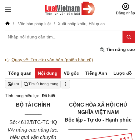
Đăng nhập
Văn bản pháp luật
Xuất nhập khẩu,
Hải quan
Tìm nâng cao
👉
Quay về: Tra cứu văn bản (phiên bản cũ)
Tổng quan
Nội dung
VB gốc
Tiếng Anh
Lược đồ
Lưu
Tìm từ trong trang
Tình trạng hiệu lực:
Đã biết
BỘ TÀI CHÍNH
CỘNG HÒA XÃ HỘI CHỦ
______
NGHĨA VIỆT NAM
Độc lập - Tự do - Hạnh phúc
Số: 4612/BTC-TCHQ
_____________________
V/v nâng cao năng lực,
hiệu quả vận chuyển