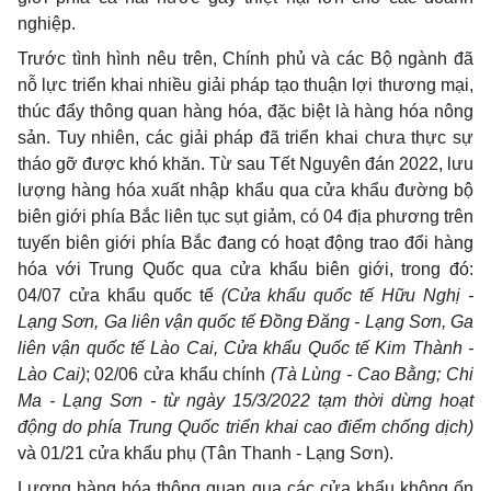
nghiệp.
Trước tình hình nêu trên, Chính phủ và các Bộ ngành đã
nỗ lực triển khai nhiều giải pháp tạo thuận lợi thương mại,
thúc đẩy thông quan hàng hóa, đặc biệt là hàng hóa nông
sản. Tuy nhiên, các giải pháp đã triển khai chưa thực sự
tháo gỡ được khó khăn. Từ sau Tết Nguyên đán 2022, lưu
lượng hàng hóa xuất nhập khẩu qua cửa khẩu đường bộ
biên giới phía Bắc liên tục sụt giảm, có 04 địa phương trên
tuyến biên giới phía Bắc đang có hoạt động trao đổi hàng
hóa với Trung Quốc qua cửa khẩu biên giới, trong đó:
04/07 cửa khẩu quốc tế
(Cửa khẩu quốc tế Hữu Nghị -
Lạng Sơn, Ga liên vận quốc tế Đồng Đăng - Lạng Sơn, Ga
liên vận quốc tế Lào Cai, Cửa khẩu Quốc tế Kim Thành -
Lào Cai)
; 02/06 cửa khẩu chính
(Tà Lùng - Cao Bằng; Chi
Ma - Lạng Sơn - từ ngày 15/3/2022 tạm thời dừng hoạt
động do phía Trung Quốc triển khai cao điểm chống dịch)
và 01/21 cửa khẩu phụ (Tân Thanh - Lạng Sơn).
Lượng hàng hóa thông quan qua các cửa khẩu không ổn