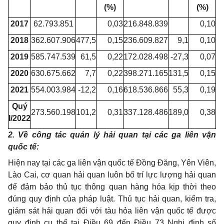
(%)
(%)
2017
62.793.851
0,03
216.848.839
0,10
2018
362.607.906
477,5
0,15
236.609.827
9,1
0,10
2019
585.747.539
61,5
0,22
172.028.498
-27,3
0,07
2020
630.675.662
7,7
0,22
398.271.165
131,5
0,15
2021
554.003.984
-12,2
0,16
618.536.866
55,3
0,19
Quý
273.560.198
101,2
0,31
337.128.486
189,0
0,38
I/2022
2. Về công tác quản lý hải quan tại các ga liên vận
quốc tế:
Hiện nay tại các ga liên vận quốc tế Đồng Đăng, Yên Viên,
Lào Cai, cơ quan hải quan luôn bố trí lực lượng hải quan
để đảm bảo thủ tục thông quan hàng hóa kịp thời theo
đúng quy định của pháp luật. Thủ tục hải quan, kiểm tra,
giám sát hải quan đối với tàu hỏa liên vận quốc tế được
quy định cụ thể tại Điều 69 đến Điều 73 Nghị định số