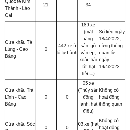
Quốc tế Kim
21
34
Thành - Lào
Cai
189 xe
(mặt
Số liệu ngày
hàng:
18/4/2022,
Cửa khẩu Tà
442 xe ô
sắn, gỗ
dừng thông
Lùng - Cao
0
tô tự hành
ván ép,
quan từ
Bằng
xoài thái
ngày
lát, hạt
19/4/2022
tiêu...)
05 xe
Cửa khẩu Trà
(Thủy sản
Không có
Lĩnh - Cao
0
0
đông
hoạt động
Bằng
lạnh, hạt
thông quan
điều)
Không có
Cửa khẩu Sóc
03 xe (hạt
0
0
hoạt động