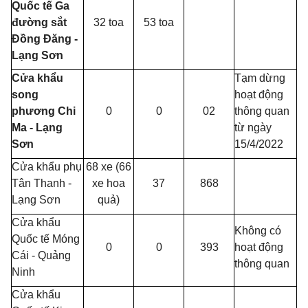
Quốc tế Ga
đường sắt
32 toa
53 toa
Đồng Đăng -
Lạng Sơn
Cửa khẩu
Tạm dừng
song
hoạt động
phương Chi
0
0
02
thông quan
Ma - Lạng
từ ngày
Sơn
15/4/2022
Cửa khẩu phụ
68 xe (66
Tân Thanh -
xe hoa
37
868
Lạng Sơn
quả)
Cửa khẩu
Không có
Quốc tế Móng
0
0
393
hoạt động
Cái - Quảng
thông quan
Ninh
Cửa khẩu