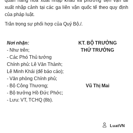
quan hàng hóa xuất nhập khẩu và phương tiện vận tải
xuất nhập cảnh tại các ga liên vận quốc tế theo quy định
của pháp luật.
Trân trọng sự phối hợp của Quý Bộ./.
Nơi nhận:
KT. BỘ TRƯỞNG
- Như trên;
THỨ TRƯỞNG
- Các Phó Thủ tướng
Chính phủ: Lê Văn Thành;
Lê Minh Khái (để báo cáo);
- Văn phòng Chính phủ;
- Bộ Công Thương;
Vũ Thị Mai
- Bộ trưởng Hồ Đức Phớc;
- Lưu: VT, TCHQ (8b).
LuatVN