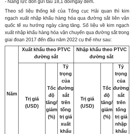
- Năng lực đón gửi tàu 18,1 đôi/ngày đêm.
Theo số liệu thống kê của Tổng cục Hải quan thì kim
ngạch xuất nhập khẩu hàng hóa qua đường sắt liên vận
quốc tế xu hướng ngày càng tăng. Số liệu về kim ngạch
xuất nhập khẩu hàng hóa vận chuyển qua đường sắt trong
giai đoạn 2017 đến đầu năm 2022 cụ thể như sau:
Xuất khẩu theo PTVC
Nhập khẩu theo PTVC
đường sắt
đường sắt
Tỷ
Tỷ
trọng
trọng
của
của
Tốc
đường
Tốc
đường
Năm
độ
sắt
độ
sắt
Trị giá
Trị giá
tăng/
trên
tăng/
trên
(USD)
(USD)
giảm
tổng
giảm
tổng
(%)
trị giá
(%)
trị giá
xuất
nhập
khẩu
khẩu