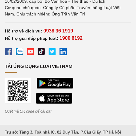
16/02/2009, cấp bởi Bộ Văn hoá - Thể thao - Du lịch
Cơ quan chủ quản: Công ty Cổ phần Truyền thông Luật Việt
Nam. Chịu trách nhiệm: Ông Trần Văn Trí
0938 36 1919
Hỗ trợ về dịch vụ:
1900 6192
Hỗ trợ giải đáp pháp luật:
TẢI ỨNG DỤNG LUATVIETNAM
Quét mã QR code để cài đặt
Trụ sở: Tầng 3, Toà nhà IC, 82 Duy Tân, P.Cầu Giấy, TP.Hà Nội