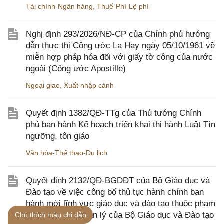
Tài chính-Ngân hàng
,
Thuế-Phí-Lệ phí
Nghị định 293/2026/NĐ-CP của Chính phủ hướng
dẫn thực thi Công ước La Hay ngày 05/10/1961 về
miễn hợp pháp hóa đối với giấy tờ công của nước
ngoài (Công ước Apostille)
Ngoại giao
,
Xuất nhập cảnh
Quyết định 1382/QĐ-TTg của Thủ tướng Chính
phủ ban hành Kế hoạch triển khai thi hành Luật Tín
ngưỡng, tôn giáo
Văn hóa-Thể thao-Du lịch
Quyết định 2132/QĐ-BGDĐT của Bộ Giáo dục và
Đào tạo về việc công bố thủ tục hành chính ban
hành mới lĩnh vực giáo dục và đào tạo thuộc phạm
vi, chức năng quản lý của Bộ Giáo dục và Đào tạo
Chú thích màu chỉ dẫn