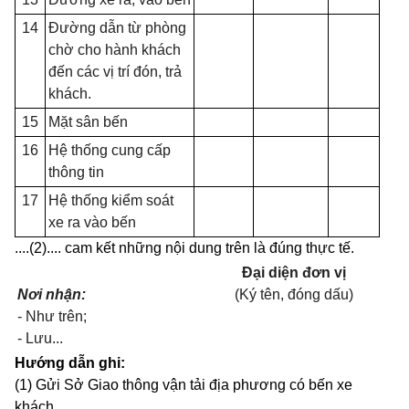
14
Đường dẫn từ phòng
chờ cho hành khách
đ
ế
n các v
ị
trí đón, trả
khách.
15
M
ặ
t sân bến
16
Hệ thống cung cấp
thông tin
17
Hệ thống kiểm soát
xe ra vào b
ế
n
....(2).... cam kết những nội dung trên là đúng thực tế.
Đại diện đơn vị
Nơi nhận:
(Ký tên, đóng dấu)
- Như trên;
- Lưu...
H
ướ
ng dẫn ghi:
(1) Gửi Sở Giao thông vận tải địa phương c
ó
b
ế
n xe
khách.