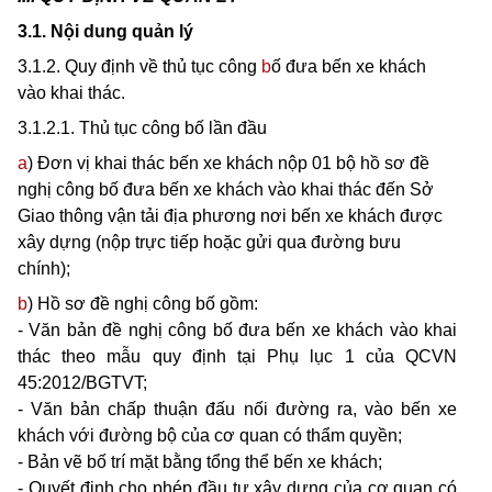
3.1. Nội dung quản
l
ý
3.1.2. Quy định về thủ tục công
b
ố
đưa bến xe khách
vào khai thác.
3.1.2.1. Thủ
t
ục công bố lần đầu
a
) Đơn vị khai thác bến xe khách nộp 01 bộ hồ sơ đề
nghị công bố đưa bến xe khách vào khai thác đ
ế
n Sở
Giao thông vận tải địa phương nơi bến xe khách được
xây dựng (nộp trực tiếp hoặc gửi qua đường bưu
chính);
b
) Hồ sơ đề nghị công bố gồm:
- Văn bản đề nghị công bố đưa bến xe khách vào khai
thác theo mẫu quy định tại Phụ lục 1 của QCVN
45:2012/BGTVT;
- Văn bản chấp thuận đấu nối đường ra, vào bến xe
khách với đường bộ của cơ quan có thẩm quyền;
- Bản vẽ bố trí mặt bằng tổng thể bến xe khách;
- Quyết đ
ị
nh cho phép đầu tư xây dựng của cơ quan có