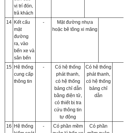
v
ị
trí đón,
trả khách
14
K
ế
t c
ấ
u
-
Mặt đường nhựa
mặt
hoặc bê tông xi măng
đường
ra, vào
bến xe và
sân bến
15
Hệ thống
-
Có hệ thống
C
ó
hệ thống
cung cấp
phát thanh,
phát thanh,
thông tin
c
ó
hệ thống
có hệ th
ố
ng
bảng chỉ dẫn
bảng chỉ
bằng điện tử,
dẫn
có thiết bị tra
cứu thông tin
tự động
16
Hệ thống
-
Có phần mềm
Có phần