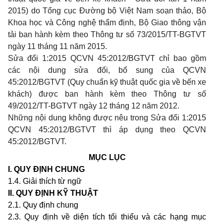
2015) do Tổng cục Đường bộ Việt Nam soạn thảo, Bộ
Khoa học và Công nghệ thẩm định, Bộ Giao thông vận
tải ban hành kèm theo Thông tư số 73/2015/TT-BGTVT
ngày 11 tháng 11 năm 2015.
Sửa đổi 1:2015 QCVN 45:2012/BGTVT chỉ bao gồm
các nội dung sửa đổi, bổ sung của QCVN
45:2012/BGTVT (Quy chuẩn kỹ thuật quốc gia về bến xe
khách) được ban hành kèm theo Thông tư số
49/2012/TT-BGTVT ngày 12 tháng 12 năm 2012.
Những nội dung không được nêu trong Sửa đổi 1:2015
QCVN 45:2012/BGTVT thì áp dụng theo QCVN
45:2012/BGTVT.
MỤC LỤC
I.
QUY ĐỊNH CHUN
G
1.4. Giải thích từ ngữ
II
. QUY ĐỊNH KỸ THUẬT
2.1. Quy định chung
2.3. Quy định về diện tích tối thiểu và các hạng mục