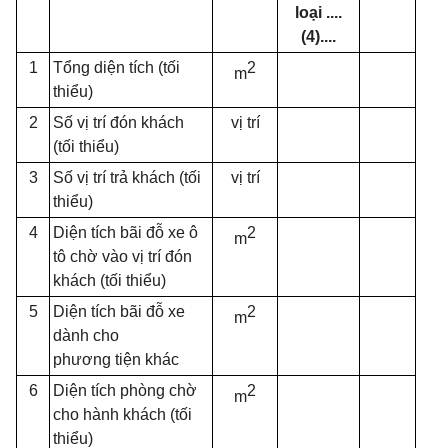
lo
ạ
i
....
(4)....
1
Tổng diện tích (tối
2
m
thiểu)
2
Số vị trí đón khách
vị trí
(tối thiểu)
3
Số vị trí trả khách (tối
v
ị
trí
thiểu)
4
Diện tích bãi đỗ xe ô
2
m
tô chờ vào vị trí đón
khách (tối thi
ể
u)
5
Diện tích bãi đỗ xe
2
m
dành cho
phươn
g
tiện khác
6
Diện tích phòng chờ
2
m
cho hành khách (tối
thiểu)