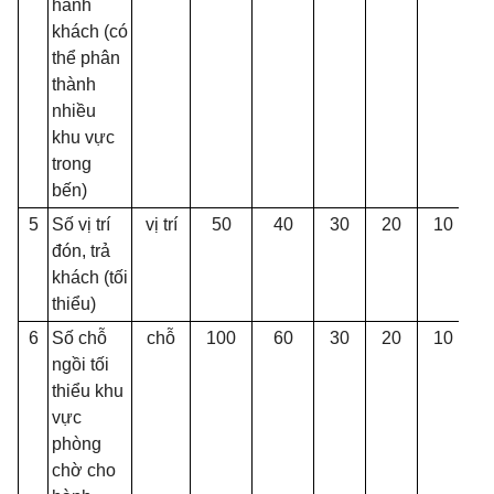
hành
khách
(
có
th
ể
phân
thành
nhiều
khu vực
trong
b
ế
n)
5
S
ố
vị trí
vị trí
50
40
30
20
10
đón, trả
khách (tối
thi
ể
u)
6
Số chỗ
chỗ
100
60
30
20
10
1
ngồi tối
thiểu khu
vực
phòng
chờ cho