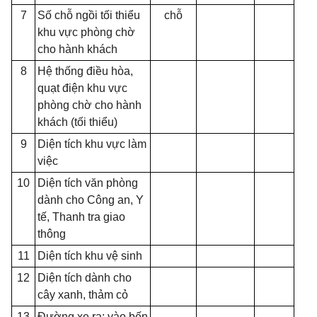
7
S
ố
chỗ ngồi tối thiểu
chỗ
khu vực phòng chờ
cho hành khách
8
Hệ thống điều hòa,
quạt điện khu vực
phòng chờ cho hành
khách (tối thiểu)
9
Diện tích khu vực làm
việc
10
Diện tích văn phòng
dành cho Công an, Y
tế, Thanh tra giao
thông
11
Diện tích khu vệ sinh
12
Diện t
í
ch dành cho
cây xanh, thảm cỏ
13
Đường xe ra; v
à
o bến