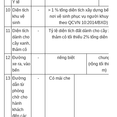
Y tế
10
Diện tích
-
> 1 % t
ổ
ng diện tích xây dựng b
ế
n (C
khu vệ
nơi vệ sinh phục vụ người khuyết tậ
sinh
theo QCVN 10:2014/BXD)
11
Diện tích
-
Tỷ
l
ệ diện tích đất dành cho cây xanh
dành cho
thảm cỏ tối thiểu 2% tổng diện tích
cây xanh,
thảm cỏ
12
Đường
-
riêng biệt
chung
xe ra, vào
(rộng tối thiểu 7
bến
m)
13
Đường
-
Có mái che
dẫn từ
phòng
chờ cho
hành
khách
đến các