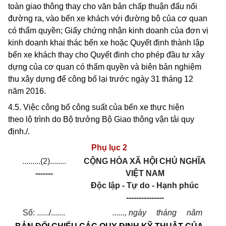
toàn giao thông thay cho văn bản chấp thuận đ
ấ
u nối
đường ra, vào bến xe khách với đường bộ của cơ quan
có thẩm quyền; Giấy chứng nhận kinh doanh của đơn vị
kinh doanh khai thác bến xe hoặc Quyết định thành lập
bến xe khách thay cho Quyết đinh cho phép đầu tư xây
dựng của cơ quan có thẩm quyền và biên bản nghiệm
thu xây dựng để công bố lại trước ngày 31 tháng 12
năm 2016.
4.5. Việc công bố công su
ấ
t của bến xe thực hiện
theo
l
ộ trình do Bộ trưởng Bộ Giao thông vận tải quy
định.
/.
Phụ lục 2
.........(2)........
CỘNG HÒA XÃ HỘI CHỦ NGHĨA
-------
VIỆT NAM
Độc lập - Tự do - Hạnh phúc
---------------
Số:
....../.......
......
, ngày
tháng
năm