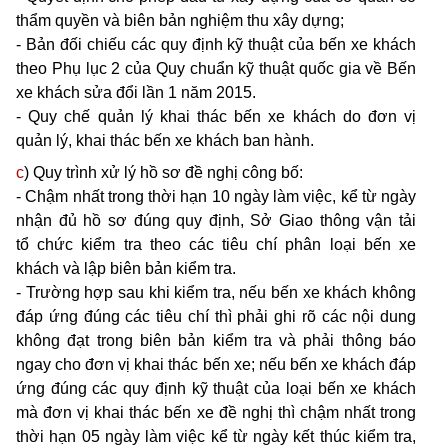
thẩm quyền và biên bản nghiệm thu xây dựng;
- Bản đối chiếu các quy định kỹ thuật của bến xe khách
theo Phụ lục 2 của Quy chuẩn kỹ thuật qu
ố
c gi
a
về Bến
xe khách sửa đổi
l
ần 1 năm 2015.
- Quy chế quản lý khai thác bến xe khách do đơn vị
quản
l
ý, khai thác bến xe khách ban hành.
c
) Quy trình xử lý hồ sơ đề nghị công bố:
- Chậm nhất trong thời hạn 10 ngày làm việc, kể từ ngày
nhận đủ hồ sơ đúng quy định, Sở Giao thông vận tải
t
ổ
chức kiểm tra theo các tiêu chí phân loại bến xe
khách và lập biên bản kiểm tra.
- Trường hợp sau kh
i
kiểm tra, nếu bến xe khách không
đáp ứng đúng các tiêu chí thì phải ghi rõ các nội dung
không đạt trong biên bản ki
ể
m tra và phải thông báo
ngay cho đơn vị khai thác bến xe; nếu bến xe khách đáp
ứng đúng các quy định kỹ thuật của loại bến xe khách
mà đơn vị khai thác bến xe đề nghị thì chậm nhất trong
thời hạn 05 ngày làm việc k
ể
từ ngày kết thúc kiểm tra,