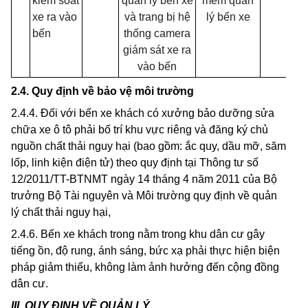
kiểm soát
quản lý bến xe
mềm quản
xe ra vào
và trang bị hệ
l
ý
bến xe
bến
thống camera
giám sát xe ra
vào b
ế
n
2.4. Quy định về bảo vệ môi trường
2.4.4. Đối với bến xe khách có xưởng bảo dưỡng sửa
chữa xe ô tô phải bố trí khu vực riêng và đăng ký chủ
nguồn chất thải nguy hại (bao gồm: ắc quy, dầu mỡ, săm
lốp, linh kiện điện tử) theo quy định tại Thông tư số
12/2011/TT-BTNMT ngày 14 tháng 4 năm 2011 của Bộ
trưởng Bộ Tài nguyên và Môi trường quy định về quản
lý chất thải nguy hại,
2.4.6. Bến xe khách trong nằm trong khu dân cư gây
tiếng ồn, độ rung, ánh sáng, bức xạ phải thực hiện biện
pháp giảm thiểu, không làm ảnh hưởng đến cộng đồng
dân cư.
I
II. QUY ĐỊNH VỀ QUẢN LÝ