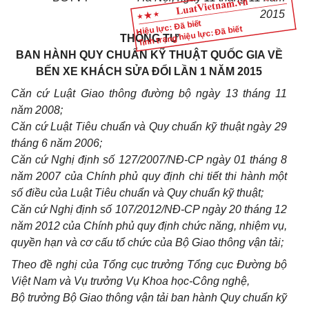
2015
Hiệu lực: Đã biết
Tình trạng hiệu lực: Đã biết
THÔNG TƯ
BAN HÀNH QUY CHUẨN KỸ THUẬT QUỐC GIA VỀ
BẾN XE KHÁCH SỬA ĐỔI LẦN 1 NĂM 2015
Căn cứ Luật Giao thông đường bộ ngày 13 tháng
1
1
năm 2008;
Căn cứ Luật Tiêu chu
ẩ
n và Quy chuẩn kỹ thuật ngày 29
tháng 6 năm 2006;
Căn cứ Nghị định số 127/2007/NĐ-CP ngày 01 tháng 8
năm 2007 của Chính phủ quy định ch
i
t
iế
t thi hành một
s
ố
đi
ề
u của Luật Tiêu chu
ẩ
n và Quy ch
uẩ
n kỹ thuật;
Căn cứ Nghị định số 107/2012/NĐ-CP ngày 20 tháng 12
năm 20
1
2 của Chính phủ quy định chức năng, nhiệm vụ,
quy
ề
n hạn
và
cơ cấu tổ chức của Bộ Giao thông vận tải;
Theo đề nghị của Tổng cục trưởng Tổng cục Đường bộ
Việt Nam và Vụ tr
ưởn
g Vụ Khoa học-Công nghệ,
Bộ t
rưở
ng Bộ Giao thông vận tải ban hành Quy chuẩn kỹ