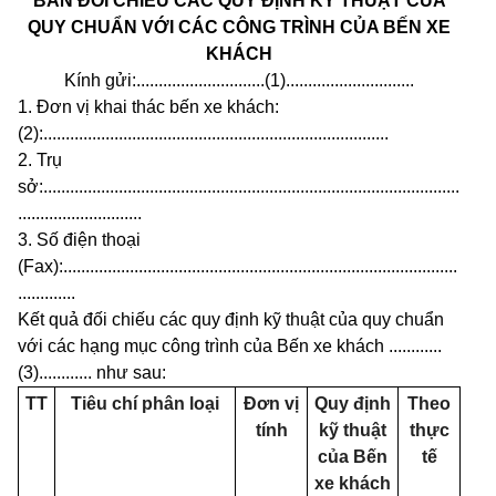
BẢN ĐỐI CHIẾU CÁC QUY ĐỊNH KỸ THUẬT CỦA
QUY CHUẨN VỚI CÁC CÔNG TRÌNH CỦA BẾN XE
KHÁCH
Kính gửi:.
............................
(1)
.............................
1. Đơn vị khai
t
hác bến xe khách:
(2):
..............................................................................
2. Trụ
sở:
..............................................................................................
............................
3. Số điện thoại
(Fax):
.........................................................................................
.............
Kết quả đối chiếu các quy đ
ị
nh kỹ thuật của quy chuẩn
với các hạng mục công trình của Bến xe khách
............
(3)
............
như sau:
TT
Tiêu chí phân loại
Đơn
vị
Quy định
Theo
tính
kỹ thuật
thực
của Bến
tế
xe khách