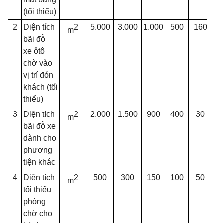
(tối thiểu)
2
Di
ệ
n tích
2
5.000
3.000
1.000
500
160
8
m
bãi đỗ
xe
ô
tô
chờ vào
vị trí đón
khách (tối
thi
ể
u)
3
Diện tích
2
2.000
1.500
900
400
30
2
m
bãi đỗ xe
dành cho
phương
tiện khác
4
Diện tích
2
500
300
150
100
50
3
m
tối thiểu
phòng
chờ cho