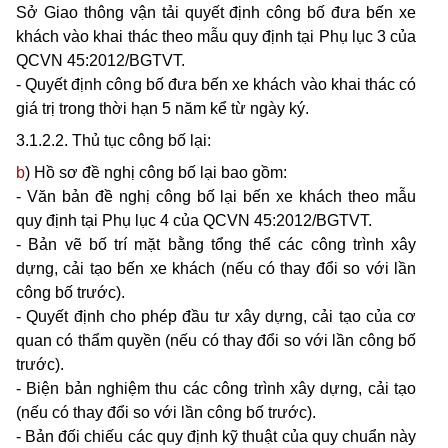
Sở Giao thông vận tải quyết định công bố đưa bến xe
khách vào khai thác theo mẫu quy định tại Phụ lục 3 của
QCV
N
45:2012/BGTVT
.
- Quyết định công bố đưa bến xe khách vào khai thác có
giá trị trong thời hạn 5 năm kể từ ngày ký.
3.1.2.2. Thủ tục công bố lại:
b
) Hồ sơ đề nghị công bố lại bao gồm:
- Văn bản đề nghị công bố lại bến xe khách theo mẫu
quy định tại Phụ lục 4 của QCVN 45:2012/BGTVT.
- Bản vẽ bố tr
í
mặt bằng tổng th
ể
các công trình xây
dựng, cải tạo bến xe khách (nếu có thay đổi so vớ
i
lần
công bố trước).
- Quyết định cho phép đầu tư xây dựng, cải tạo của cơ
quan có th
ẩ
m quyền (nếu có thay đổi so với lần công bố
trước).
- Biện bản nghiệm thu các công trình xây dựng, cải tạo
(nếu có thay đổi so với lần công bố trước).
- Bản đối chiếu các quy định kỹ thuật của q
u
y chuẩn này