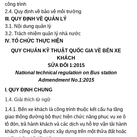
công trình
2.4. Quy định về bảo vệ môi trường
III. QUY ĐỊNH V
Ề
QUẢN LÝ
3.1. Nội dung quản lý
3.2. Trách nhiệm quản lý nhà nước
IV. T
Ổ
CHỨC TH
Ự
C HIỆN
QUY CHUẨN KỸ THUẬT QUỐC GIA VỀ BẾN XE
KHÁCH
SỬA ĐỔI 1:2015
National technical regulation on Bus stat
i
on
Admendment No.1:2015
I.
QUY ĐỊNH CHUN
G
1.4. Giải thích từ ngữ
1.4.1. Bến xe khách là công trình thuộc kết cấu hạ tầng
giao thông đường bộ thực hiện chức năng phục vụ xe ô
tô đón, trả hành khách và các dịch vụ hỗ trợ vận tải hành
khách công cộng được xây dựng trên một thửa đất hoặc