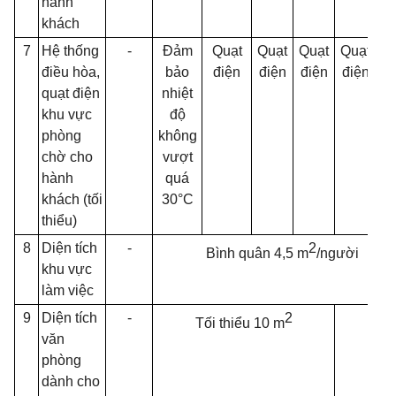
hành
khách
7
Hệ thống
-
Đảm
Quạt
Quạt
Quạt
Quạt
Qu
điều hòa,
bảo
điện
điện
điện
điện
đi
quạt điện
nhiệt
khu vực
độ
phòng
kh
ô
ng
chờ cho
vượt
hành
quá
khách (tối
30°
C
thiểu)
8
Diện tích
-
2
Bình quân 4,5 m
/người
khu vực
làm việc
9
Diện tích
-
2
Tối thi
ể
u 10 m
văn
phòng
dành cho