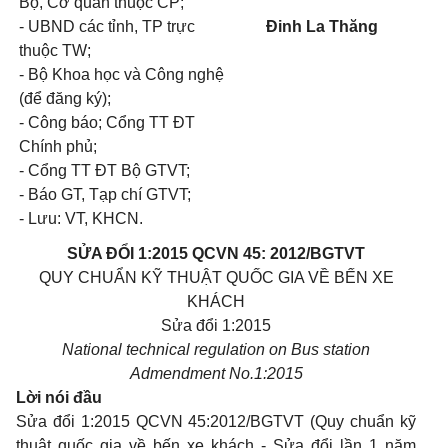
Bộ, Cơ quan thuộc CP;
- UBND các tỉnh, TP trực
Đinh La Thăng
thuộc TW;
- Bộ Khoa học và Công nghệ
(để đăng ký);
- Công báo; Cổng TT ĐT
Chính phủ;
- Cổng TT ĐT Bộ GTVT;
- Báo GT, Tạp chí GTVT;
- Lưu: VT, KHCN.
SỬA ĐỔI 1:2015 QCVN 45: 2012/BGTVT
QUY CHUẨN KỸ THUẬT QUỐC GIA VỀ BẾN XE
KHÁCH
Sửa đổi 1:2015
National techn
i
cal regulation on Bus station
Admendment No.1:2015
Lời nói đầu
Sửa đổi 1:2015 QCVN 45:2012/BGTVT (Quy chuẩn kỹ
thuật quốc gia về bến xe khách - Sửa đổi lần 1 năm