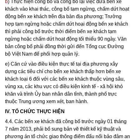
b
) Thực hiện công bố và công bố lại việc đưa bến xe
khách vào khai thác, công bố tạm ngừng, chấm dứt hoạt
động bến xe khách trên địa bàn địa phương; Trường
hợp tạm
n
gừng hoặc chấm dứt hoại động bến xe khách
thì phải công bố trước thời điểm bến xe khách tạm
ngừng hoặc chấm dứt hoạt động tối thiểu 90 ngày. Văn
bản công bố phải đồng thời gử
i
đến Tổng cục Đường
bộ Việt Nam đ
ể
phối hợp quản lý.
e) Căn cứ vào điều kiện thực tế tại địa phương xây
dựng các tiêu chí cho bến xe khách thấp hơn bến xe
khách loạ
i
6 đối với các bến xe khách thuộc vùng sâu,
vùng xa, các khu vực có điều kiện kinh tế - xã hội khó
khăn và trình
Ủy
ban nhân dân tỉnh, thành phố trực
thuộc Trung ương xem x
é
t, ban hành.
IV. TỔ CHỨC THỰC HIỆN
4.4. Các bến xe khách đã công bố trước ngày 01 tháng
7 năm 2013, phải bổ sung bản vẽ thiết kế kỹ thuật và
phương án tổ chức giao thông điểm đấu nối bảo đảm an