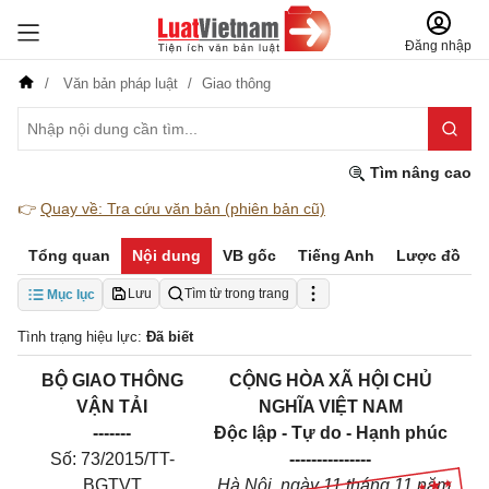
Đăng nhập
Văn bản pháp luật
Giao thông
Tìm nâng cao
👉
Quay về: Tra cứu văn bản (phiên bản cũ)
Tổng quan
Nội dung
VB gốc
Tiếng Anh
Lược đồ
Lưu
Tìm từ trong trang
Mục lục
Tình trạng hiệu lực:
Đã biết
BỘ GIAO THÔNG
CỘNG HÒA XÃ HỘI CHỦ
VẬN TẢI
NGHĨA VIỆT NAM
-------
Độc lập - Tự do - Hạnh phúc
Số: 73/2015/TT-
---------------
BGTVT
Hà Nội, ngày 11 tháng 11 năm