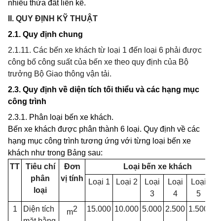
nhiều thửa đất liền kề.
II. QUY ĐỊNH KỸ THUẬT
2.1
.
Quy định chung
2.1.11. Các bến xe khách từ loại 1 đến loại 6 phải được
công bố công suất của bến xe theo quy định của Bộ
trưởng Bộ Giao thông vận tải.
2
.3.
Quy định về diện tích tối thiểu và các hạng mục
công trình
2.3.1. Phân loại bến xe khách.
Bến xe khách được phân thành 6 loại. Quy định về các
hạng mục công trình tương ứng với từng loại bến xe
khách như trong Bảng sau:
TT
Tiêu chí
Đơn
Loại bến xe khách
phân
v
ị
tính
Loại 1
Loại 2
Loại
Loại
Loại
Lo
loại
3
4
5
1
Diện tích
2
15.000
10.000
5.000
2.500
1.500
5
m
mặt bằng