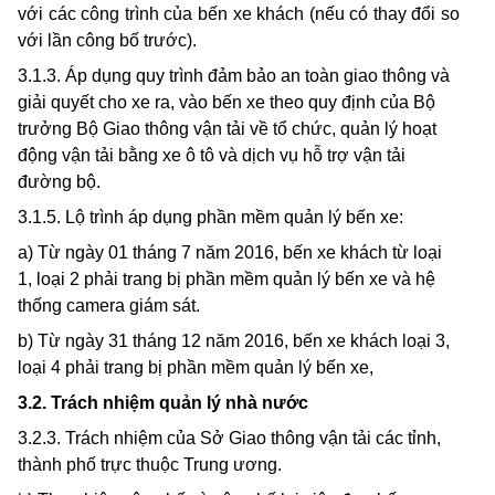
với các công trình của bến xe khách (nếu có th
a
y đ
ổ
i so
với lần công bố trước).
3.1.3. Áp dụng quy trình đảm bảo an toàn giao th
ô
ng và
giải quyết cho xe ra, vào b
ế
n xe theo quy định của Bộ
trưởng Bộ Giao thông vận tải về tổ chức, quản lý hoạt
động vận t
ả
i bằng xe ô tô và dịch vụ hỗ trợ vận tải
đường bộ.
3.1.5. Lộ trình áp dụng ph
ầ
n m
ề
m quản lý b
ế
n xe:
a) Từ ngày 01 tháng 7 năm 2016, bến xe khách
t
ừ loại
1, loại 2 phải trang bị
p
h
ần
mềm quản lý bến xe và hệ
thống camera giám sát.
b) Từ ngày 31 tháng 12 năm 2016, bến xe khách loại 3,
loại 4 phải trang bị phần mềm quản
l
ý bến xe,
3
.
2. Trách nhiệm quản
l
ý nhà nước
3.2.3. Trách nhiệm của Sở Giao thông vận tải các tỉnh,
thành phố trực thuộc Trung ương.