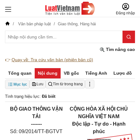
Đăng nhập
Văn bản pháp luật
Giao thông,
Hàng hải
Tìm nâng cao
👉
Quay về: Tra cứu văn bản (phiên bản cũ)
Tổng quan
Nội dung
VB gốc
Tiếng Anh
Lược đồ
Lưu
Tìm từ trong trang
Mục lục
Tình trạng hiệu lực:
Đã biết
BỘ GIAO THÔNG VẬN
CỘNG HÒA XÃ HỘI CHỦ
TẢI
NGHĨA VIỆT NAM
-------
Độc lập - Tự do - Hạnh
Số:
09/2014/TT-BGTVT
phúc
---------------