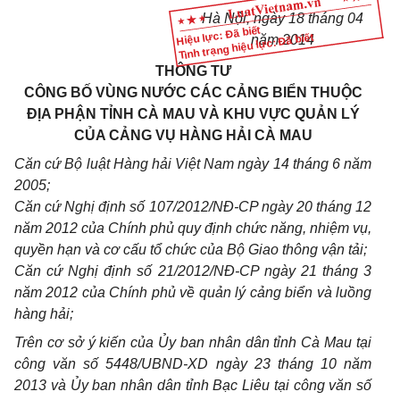
Hà Nội, ngày 18 tháng 04
Hiệu lực: Đã biết
Tình trạng hiệu lực: Đã biết
năm 2014
THÔNG TƯ
CÔNG BỐ VÙNG NƯỚC CÁC CẢNG BIỂN THUỘC
ĐỊA PHẬN TỈNH CÀ MAU VÀ KHU VỰC QUẢN LÝ
CỦA CẢNG VỤ HÀNG HẢI CÀ MAU
Căn cứ Bộ luật Hàng hải Việt Nam ngày 14 th
á
ng 6 năm
2005;
Căn cứ Nghị định s
ố
107/2012/NĐ-CP ngày 20 tháng 12
năm 2012 của Chính phủ quy định chức năng, nhiệm vụ,
quyền hạn và cơ c
ấ
u t
ổ
chức của Bộ Giao thông vận tải;
Căn cứ Nghị định s
ố
21/2012/NĐ-CP ngày 21 tháng 3
năm 2012 của Ch
í
nh phủ về quản l
ý
cảng biển và luồng
hàng hải;
Trên cơ sở
ý
kiến của Ủy ban nhân dân tỉnh Cà Mau tại
công văn s
ố
5448/UBND-XD ngày 23 th
á
ng 10 năm
2013 và Ủy ban nhân dân tỉnh Bạc Liêu tại công văn s
ố