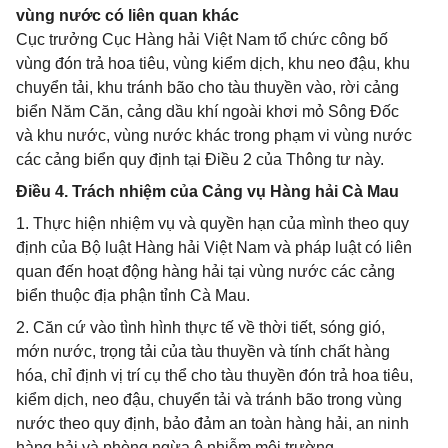
vùng nước có liên quan khác
Cục trưởng Cục Hàng hải Việt Nam tổ chức công bố
vùng đón trả hoa tiêu, vùng kiểm dịch, khu neo đậu, khu
chuyển tải, khu tránh bão cho tàu thuyền vào, rời cảng
biển Năm Căn, cảng dầu khí ngoài khơi mỏ Sông Đốc
và khu nước, vùng nước khác trong phạm vi vùng nước
các cảng biển quy định tại Điều 2 của Thông tư này.
Điều 4. Trách nhiệm của Cảng vụ Hàng hải Cà Mau
1. Thực hiện nhiệm vụ và quyền hạn của mình theo quy
định của Bộ luật Hàng hải Việt Nam và pháp luật có liên
quan đến hoạt động hàng hải tại vùng nước các cảng
biển thuộc địa phận tỉnh Cà Mau.
2. Căn cứ vào tình hình thực tế về thời tiết, sóng gió,
mớn nước, trọng tải của tàu thuyền và tính chất hàng
hóa, chỉ định vị trí cụ thể cho tàu thuyền đón trả hoa tiêu,
kiểm dịch, neo đậu, chuyển tải và tránh bão trong vùng
nước theo quy định, bảo đảm an toàn hàng hải, an ninh
hàng hải và phòng ngừa ô nhiễm môi trường.