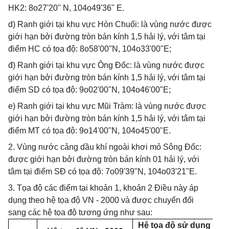
HK2: 8o27'20" N, 104o49'36" E.
d) Ranh giới tại khu vực Hòn Chuối: là vùng nước được
giới hạn bởi đường tròn bán kính 1,5 hải lý, với tâm tại
điểm HC có tọa độ: 8o58'00"N, 104o33'00"E;
đ) Ranh giới tại khu vực Ông Đốc: là vùng nước được
giới hạn bởi đường tròn bán kính 1,5 hải lý, với tâm tại
điểm SD có tọa độ: 9o02'00"N, 104o46'00"E;
e) Ranh giới tại khu vực Mũi Tràm: là vùng nước được
giới hạn bởi đường tròn bán kính 1,5 hải lý, với tâm tại
điểm MT có tọa độ: 9o14'00"N, 104o45'00"E.
2. Vùng nước cảng dầu khí ngoài khơi mỏ Sông Đốc:
được giới hạn bởi đường tròn bán kính 01 hải lý, với
tâm tại điểm SĐ có tọa độ: 7o09'39"N, 104o03'21"E.
3. Tọa độ các điểm tại khoản 1, khoản 2 Điều này áp
dụng theo hệ tọa độ VN - 2000 và được chuyển đổi
sang các hệ tọa độ tương ứng như sau:
Hệ tọa độ sử dụng tại H