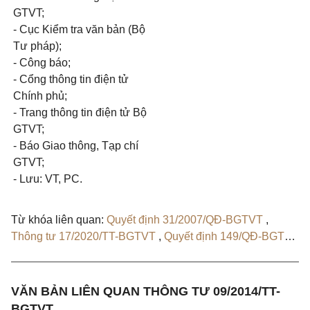
GTVT;
- Cục Kiểm tra văn bản (Bộ
Tư pháp);
- Công báo;
- Cổng thông tin điện tử
Chính phủ;
- Trang thông tin điện tử Bộ
GTVT;
- Báo Giao thông, Tạp chí
GTVT;
- Lưu: VT, PC.
Từ khóa liên quan:
Quyết định 31/2007/QĐ-BGTVT
,
Thông tư 17/2020/TT-BGTVT
,
Quyết định 149/QĐ-BGTVT
,
Quyết định 79/QĐ-BGTVT
VĂN BẢN LIÊN QUAN THÔNG TƯ 09/2014/TT-
BGTVT