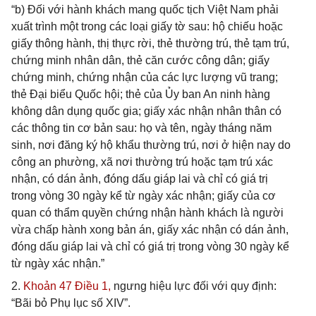
“b) Đối với hành khách mang quốc tịch Việt Nam phải
xuất trình một trong các loại giấy tờ sau: hộ chiếu hoặc
giấy thông hành, thị thực rời, thẻ thường trú, thẻ tạm trú,
chứng minh nhân dân, thẻ căn cước công dân; giấy
chứng minh, chứng nhận của các lực lượng vũ trang;
thẻ Đại biểu Quốc hội; thẻ của Ủy ban An ninh hàng
không dân dụng quốc gia; giấy xác nhận nhân thân có
các thông tin cơ bản sau: họ và tên, ngày tháng năm
sinh, nơi đăng ký hộ khẩu thường trú, nơi ở hiện nay do
công an phường, xã nơi thường trú hoặc tạm trú xác
nhận, có dán ảnh, đóng dấu giáp lai và chỉ có giá trị
trong vòng 30 ngày kể từ ngày xác nhận; giấy của cơ
quan có thẩm quyền chứng nhận hành khách là người
vừa chấp hành xong bản án, giấy xác nhận có dán ảnh,
đóng dấu giáp lai và chỉ có giá trị trong vòng 30 ngày kể
từ ngày xác nhận.”
2.
Khoản 47 Điều 1,
ngưng hiệu lực đối với quy định:
“Bãi bỏ Phụ lục số XIV”.