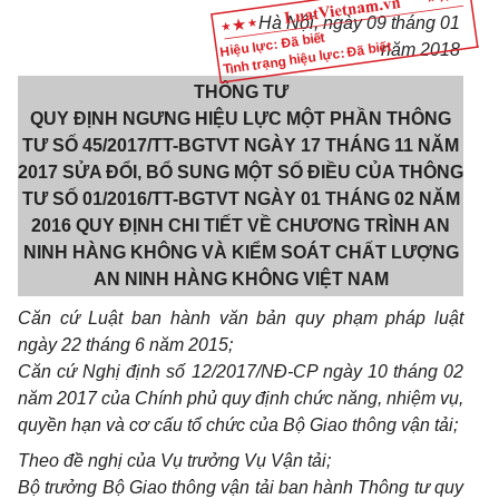
Hà Nội, ngày 09 tháng 01
Hiệu lực: Đã biết
Tình trạng hiệu lực: Đã biết
năm 2018
THÔNG TƯ
QUY ĐỊNH NGƯNG HIỆU LỰC MỘT PHẦN THÔNG
TƯ SỐ 45/2017/TT-BGTVT NGÀY 17 THÁNG 11 NĂM
2017 SỬA ĐỔI, BỔ SUNG MỘT SỐ ĐIỀU CỦA THÔNG
TƯ SỐ 01/2016/TT-BGTVT NGÀY 01 THÁNG 02 NĂM
2016 QUY ĐỊNH CHI TIẾT VỀ CHƯƠNG TRÌNH AN
NINH HÀNG KHÔNG VÀ KIỂM SOÁT CHẤT LƯỢNG
AN NINH HÀNG KHÔNG VIỆT NAM
Căn cứ Luật ban hành văn bản quy phạm pháp luật
ngày 22 tháng 6 năm 2015;
Căn cứ Nghị định số 12/2017/NĐ-CP ngày 10 tháng 02
năm 2017 của Chính phủ quy định chức năng, nhiệm vụ,
quyền hạn và cơ cấu tổ chức của Bộ Giao thông vận tải;
Theo đề nghị của Vụ trư
ở
ng Vụ Vận tải;
Bộ trưởng Bộ Giao thông vận tải ban hành Thông tư quy