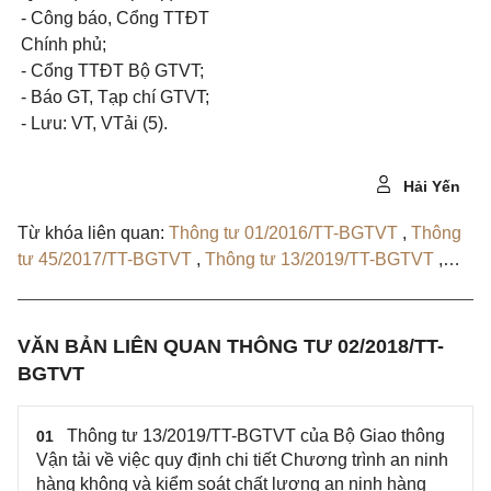
- Công báo, Cổng TTĐT
Chính phủ;
- Cổng TTĐT B
ộ
GTVT;
- Báo GT, Tạp chí GTVT;
- Lưu: VT, VTải (5).
Hải Yến
Từ khóa liên quan:
Thông tư 01/2016/TT-BGTVT
,
Thông
tư 45/2017/TT-BGTVT
,
Thông tư 13/2019/TT-BGTVT
,
Quyết định 79/QĐ-BGTVT
VĂN BẢN LIÊN QUAN THÔNG TƯ 02/2018/TT-
BGTVT
Thông tư 13/2019/TT-BGTVT của Bộ Giao thông
01
Vận tải về việc quy định chi tiết Chương trình an ninh
hàng không và kiểm soát chất lượng an ninh hàng