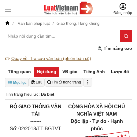
Đăng nhập
Văn bản pháp luật
Giao thông,
Hàng không
Tìm nâng cao
👉
Quay về: Tra cứu văn bản (phiên bản cũ)
Tổng quan
Nội dung
VB gốc
Tiếng Anh
Lược đồ
Lưu
Tìm từ trong trang
Mục lục
Tình trạng hiệu lực:
Đã biết
BỘ GIAO THÔNG VẬN
CỘNG HÒA XÃ HỘI CHỦ
TẢI
NGHĨA VIỆT NAM
-------
Độc lập - Tự do - Hạnh
Số: 02/2018/TT-BGTVT
phúc
---------------