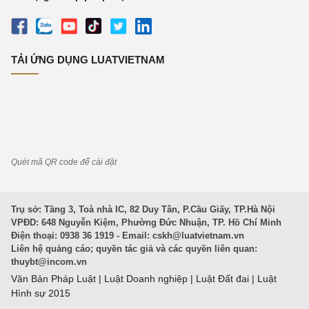
TẢI ỨNG DỤNG LUATVIETNAM
Quét mã QR code để cài đặt
Trụ sở: Tầng 3, Toà nhà IC, 82 Duy Tân, P.Cầu Giấy, TP.Hà Nội
VPĐD: 648 Nguyễn Kiệm, Phường Đức Nhuận, TP. Hồ Chí Minh
Điện thoại: 0938 36 1919 - Email:
cskh@luatvietnam.vn
Liên hệ quảng cáo; quyền tác giả và các quyền liên quan:
thuybt@incom.vn
Văn Bản Pháp Luật
|
Luật Doanh nghiệp
|
Luật Đất đai
|
Luật
Hình sự 2015