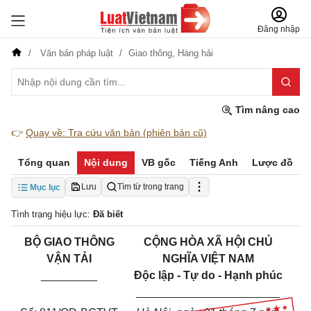
Đăng nhập
Văn bản pháp luật
Giao thông,
Hàng hải
Tìm nâng cao
👉
Quay về: Tra cứu văn bản (phiên bản cũ)
Tổng quan
Nội dung
VB gốc
Tiếng Anh
Lược đồ
Lưu
Tìm từ trong trang
Mục lục
Tình trạng hiệu lực:
Đã biết
BỘ GIAO THÔNG
CỘNG HÒA XÃ HỘI CHỦ
VẬN TẢI
NGHĨA VIỆT NAM
_________
Độc lập - Tự do - Hạnh phúc
_______________________