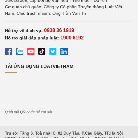
16/02/2009, cấp bởi Bộ Văn hoá - Thể thao - Du lịch
Cơ quan chủ quản: Công ty Cổ phần Truyền thông Luật Việt
Nam. Chịu trách nhiệm: Ông Trần Văn Trí
0938 36 1919
Hỗ trợ về dịch vụ:
1900 6192
Hỗ trợ giải đáp pháp luật:
TẢI ỨNG DỤNG LUATVIETNAM
Quét mã QR code để cài đặt
Trụ sở: Tầng 3, Toà nhà IC, 82 Duy Tân, P.Cầu Giấy, TP.Hà Nội