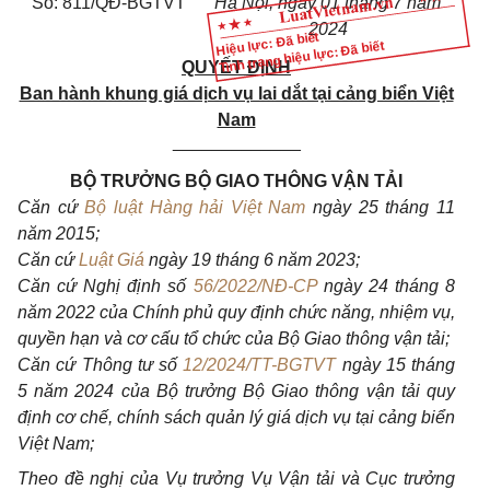
Số: 811/QĐ-BGTVT
Hà Nội, ngày 01 tháng 7 năm
2024
Hiệu lực: Đã biết
Tình trạng hiệu lực: Đã biết
QUYẾT ĐỊNH
Ban hành khung giá dịch vụ lai dắt tại cảng biển Việt
Nam
_____________
BỘ TRƯỞNG BỘ GIAO THÔNG VẬN TẢI
Căn cứ
Bộ luật Hàng hải Việt Nam
ngày 25 tháng 11
năm 2015;
Căn cứ
Luật Giá
ngày 19 tháng 6 năm 2023;
Căn cứ
Nghị định số
56/2022/NĐ-CP
ngày 24 tháng 8
năm 2022 của Chính phủ quy định chức năng, nhiệm vụ,
quyền hạn và cơ cấu tổ chức của Bộ Giao thông vận tải;
Căn cứ
Thông tư số
12/2024/TT-BGTVT
ngày 15 tháng
5 năm 2024 của Bộ trưởng Bộ Giao thông vận tải quy
định cơ chế, chính sách quản lý giá dịch vụ tại cảng biển
Việt Nam;
Theo đề nghị của Vụ trưởng Vụ Vận tải và Cục trưởng