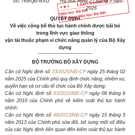
Số: 769/QĐ-BXD
Hà Nội, ngày 21 tháng 5 năm
2026
Hiệu lực: Đã biết
Tình trạng hiệu lực: Đã biết
QUYẾT ĐỊNH
Về việc công bố thủ tục hành chính được bãi bỏ
trong lĩnh vực giao thông
vận tải thuộc phạm vi chức năng quản lý của Bộ Xây
dựng
____________________
BỘ TRƯỞNG BỘ XÂY DỰNG
Căn cứ Nghị định số
33/2025/NĐ-CP
ngày 25 tháng 02
năm 2025 của Chính phủ quy định chức năng, nhiệm vụ,
quyền hạn và cơ cấu tổ chức của Bộ Xây dựng;
Căn cứ Nghị định số
63/2010/NĐ-CP
ngày 08 tháng 6
năm 2010 của Chính phủ về kiểm soát thủ tục hành
chính;
Căn cứ Nghị định số
48/2013/NĐ-CP
ngày 15 tháng 5
năm 2013 của Chính phủ sửa đổi, bổ sung một số điều
của các Nghị định liên quan đến kiểm soát thủ tục hành