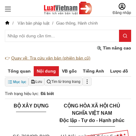
Đăng nhập
Văn bản pháp luật
Giao thông,
Hành chính
Tìm nâng cao
👉
Quay về: Tra cứu văn bản (phiên bản cũ)
Tổng quan
Nội dung
VB gốc
Tiếng Anh
Lược đồ
Lưu
Tìm từ trong trang
Mục lục
Tình trạng hiệu lực:
Đã biết
BỘ XÂY DỰNG
CỘNG HÒA XÃ HỘI CHỦ
___________
NGHĨA VIỆT NAM
Độc lập - Tự do - Hạnh phúc
_________________