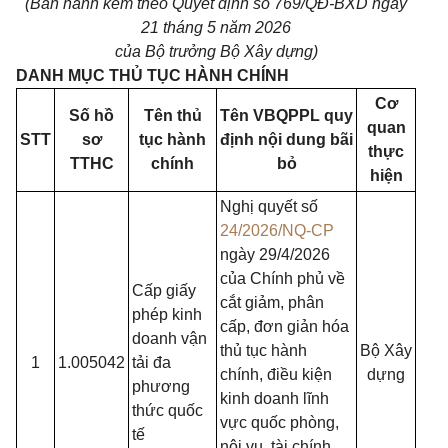
(Ban hành kèm theo Quyết định số 769/QĐ-BXD ngày
21 tháng 5 năm 2026
của Bộ trưởng Bộ Xây dựng)
DANH MỤC THỦ TỤC HÀNH CHÍNH
Cơ
Số hồ
Tên thủ
Tên VBQPPL quy
quan
STT
sơ
tục hành
định nội dung bãi
thực
TTHC
chính
bỏ
hiện
Nghị quyết số
24/2026/NQ-CP
ngày 29/4/2026
của Chính phủ về
Cấp giấy
cắt giảm, phân
phép kinh
cấp, đơn giản hóa
doanh vận
thủ tục hành
Bộ Xây
1
1.005042
tải đa
chính, điều kiện
dựng
phương
kinh doanh lĩnh
thức quốc
vực quốc phòng,
tế
nội vụ, tài chính,