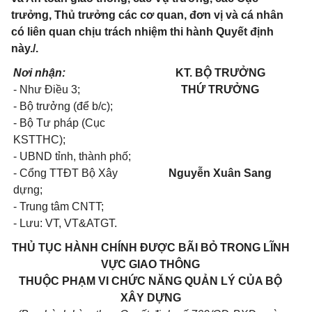
trưởng, Thủ trưởng các cơ quan, đơn vị và cá nhân
có liên quan chịu trách nhiệm thi hành Quyết định
này./.
Nơi nhận:
KT. BỘ TRƯỞNG
- Như Điều 3;
THỨ TRƯỞNG
- Bộ trưởng (để b/c);
- Bộ Tư pháp (Cục
KSTTHC);
- UBND tỉnh, thành phố;
- Cổng TTĐT Bộ Xây
Nguyễn Xuân Sang
dựng;
- Trung tâm CNTT;
- Lưu: VT, VT&ATGT.
THỦ TỤC HÀNH CHÍNH ĐƯỢC BÃI BỎ TRONG LĨNH
VỰC GIAO THÔNG
THUỘC PHẠM VI CHỨC NĂNG QUẢN LÝ CỦA BỘ
XÂY DỰNG