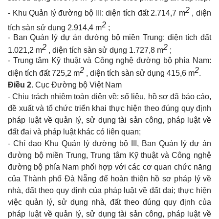
2
- Khu Quản lý đường bộ III: diện tích đất 2.714,7 m
, diện
2
tích sàn sử dụng 2.914,4 m
;
- Ban Quản lý dự án đường bộ miền Trung: diện tích đất
2
2
1.021,2 m
, diện tích sàn sử dụng 1.727,8 m
;
- Trung tâm Kỹ thuật và Công nghệ đường bộ phía Nam:
2
2
diện tích đất 725,2 m
, diện tích sàn sử dụng 415,6 m
.
Điều 2.
Cục Đường bộ Việt Nam
- Chịu trách nhiệm toàn diện về: số liệu, hồ sơ đã báo cáo,
đề xuất và tổ chức triển khai thực hiện theo đúng quy định
pháp luật về quản lý, sử dụng tài sản công, pháp luật về
đất đai và pháp luật khác có liên quan;
- Chỉ đạo Khu Quản lý đường bộ III, Ban Quản lý dự án
đường bộ miền Trung, Trung tâm Kỹ thuật và Công nghệ
đường bộ phía Nam phối hợp với các cơ quan chức năng
của Thành phố Đà Nẵng để hoàn thiện hồ sơ pháp lý về
nhà, đất theo quy định của pháp luật về đất đai; thực hiện
việc quản lý, sử dụng nhà, đất theo đúng quy định của
pháp luật về quản lý, sử dụng tài sản công, pháp luật về