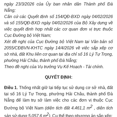
ngày 23/3/2026 của Ủy ban nhân dân Thành phố Đà
Nẵng;
Căn cứ các Quyết định số 154/QĐ-BXD ngày 04/02/2026
và số 155/QĐ-BXD ngày 04/02/2026 của Bộ Xây dựng về
việc quyết định hợp nhất các cơ quan đơn vị trực thuộc
Cục Đường bộ Việt Nam;
Xét đề nghị của Cục Đường bộ Việt Nam tại Văn bản số
2055/CĐBVN-KHTC ngày 14/4/2026 về việc sắp xếp cơ
sở nhà, đất Khu liên cơ quan tại địa chỉ số 16 Lý Tự Trọng,
phường Hải Châu, thành phố Đà Nẵng;
Theo đề nghị của Vụ trưởng Vụ Kế Hoạch - Tài chính.
QUYẾT ĐỊNH:
Điều 1.
Thống nhất giữ lại tiếp tục sử dụng cơ sở nhà, đất
tại số 16 Lý Tự Trọng, phường Hải Châu, thành phố Đà
Nẵng để làm trụ sở làm việc cho các đơn vị thuộc Cục
2
Đường bộ Việt Nam
(diện tích đất 4.461,1 m
, diện tích
2
sàn sử dụng 5.057,6 m
)
. Cụ thể theo phương án sắp xếp: