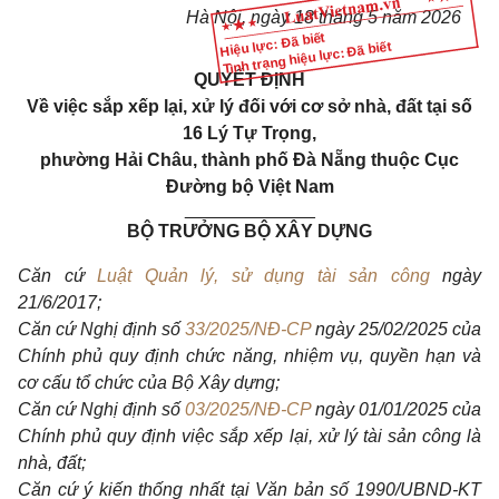
Hà Nội, ngày 18 tháng 5 năm 2026
Hiệu lực: Đã biết
Tình trạng hiệu lực: Đã biết
QUYẾT ĐỊNH
Về việc sắp xếp lại, xử lý đối với cơ sở nhà, đất tại số
16 Lý Tự Trọng,
phường Hải Châu, thành phố Đà Nẵng thuộc Cục
Đường bộ Việt Nam
_____________
BỘ TRƯỞNG BỘ XÂY DỰNG
Căn cứ
Luật Quản lý, sử dụng tài sản công
ngày
21/6/2017;
Căn cứ Nghị định số
33/2025/NĐ-CP
ngày 25/02/2025 của
Chính phủ quy định chức năng, nhiệm vụ, quyền hạn và
cơ cấu tổ chức của Bộ Xây dựng;
Căn cứ Nghị định số
03/2025/NĐ-CP
ngày 01/01/2025 của
Chính phủ quy định việc sắp xếp lại, xử lý tài sản công là
nhà, đất;
Căn cứ ý kiến thống nhất tại Văn bản số 1990/UBND-KT