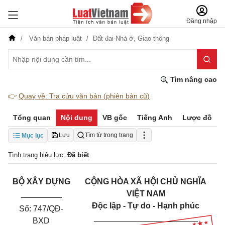
Đăng nhập
Văn bản pháp luật
Đất đai-Nhà ở,
Giao thông
Tìm nâng cao
👉
Quay về: Tra cứu văn bản (phiên bản cũ)
Tổng quan
Nội dung
VB gốc
Tiếng Anh
Lược đồ
Lưu
Tìm từ trong trang
Mục lục
Tình trạng hiệu lực:
Đã biết
BỘ XÂY DỰNG
CỘNG HÒA XÃ HỘI CHỦ NGHĨA
_________
VIỆT NAM
Độc lập - Tự do - Hạnh phúc
Số: 747/QĐ-
_______________________
BXD