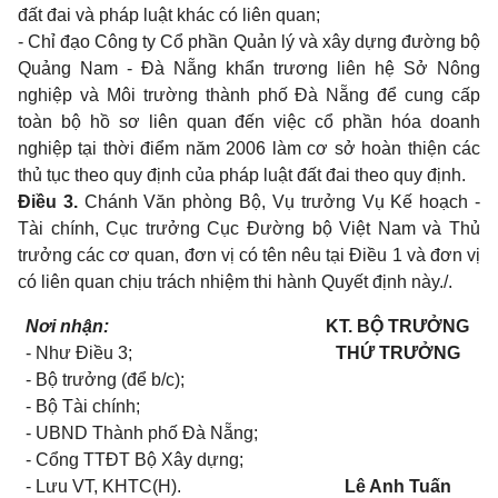
đất đai và pháp luật khác có liên quan;
- Chỉ đạo Công ty Cổ phần Quản lý và xây dựng đường bộ
Quảng Nam - Đà Nẵng khẩn trương liên hệ Sở Nông
nghiệp và Môi trường thành phố Đà Nẵng để cung cấp
toàn bộ hồ sơ liên quan đến việc cổ phần hóa doanh
nghiệp tại thời điểm năm 2006 làm cơ sở hoàn thiện các
thủ tục theo quy định của pháp luật đất đai theo quy định.
Điều 3.
Chánh Văn phòng Bộ, Vụ trưởng Vụ Kế hoạch -
Tài chính, Cục trưởng Cục Đường bộ Việt Nam và Thủ
trưởng các cơ quan, đơn vị có tên nêu tại Điều 1 và đơn vị
có liên quan chịu trách nhiệm thi hành Quyết định này./.
Nơi nhận:
KT. BỘ TRƯỞNG
- Như Điều 3;
THỨ TRƯỞNG
- Bộ trưởng (để b/c);
- Bộ Tài chính;
- UBND Thành phố Đà Nẵng;
- Cổng TTĐT Bộ Xây dựng;
- Lưu VT, KHTC(H).
Lê Anh Tuấn