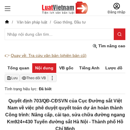
Đăng nhập
Văn bản pháp luật
Giao thông,
Đầu tư
Tìm nâng cao
👉
Quay về: Tra cứu văn bản (phiên bản cũ)
Tổng quan
Nội dung
VB gốc
Tiếng Anh
Lược đồ
Lưu
Theo dõi VB
Tình trạng hiệu lực:
Đã biết
Quyết định 703/QĐ-CĐSVN của Cục Đường sắt Việt
Nam về việc phê duyệt quyết toán dự án hoàn thành
Công trình: Nâng cấp, cải tạo, sửa chữa đường ngang
Km924+430 Tuyến đường sắt Hà Nội - Thành phố Hồ
Chí Minh