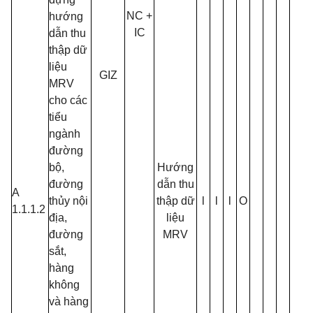
NC +
hướng
IC
dẫn thu
thập dữ
liệu
GIZ
MRV
cho các
tiểu
ngành
đường
bộ,
Hướng
đường
dẫn thu
A
thủy nội
thập dữ
l
l
l
O
1.1.1.2
địa,
liệu
đường
MRV
sắt,
hàng
không
và hàng