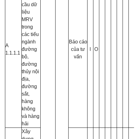
cầu dữ
liệu
MRV
trong
các tiểu
ngành
Báo cáo
A
đường
của tư
l
O
1.1.1.1
bộ,
vấn
đường
thủy nội
địa,
đường
sắt,
hàng
không
và hàng
hải
Xây
dựng