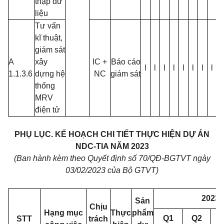
thập dữ
liệu
Tư vấn
kĩ thuật,
giám sát
A
xây
IC +
Báo cáo
l
l
l
l
l
l
l
l
l
1.1.3.6
dựng hệ
NC
giám sát
thống
MRV
điện tử
PHỤ LỤC
.
KẾ HOẠCH CHI TIẾT THỰC HIỆN DỰ ÁN
NDC-TIA NĂM 2023
(Ban hành kèm theo Quyết định số 70/QĐ-BGTVT ngày
03/02/2023 của Bộ GTVT)
2023
Sản
Chịu
Hạng mục
Thực
phẩm
Q1
Q2
STT
trách