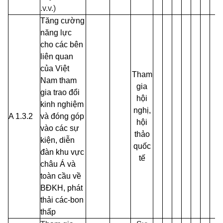
.v.v.)
Tăng cường
năng lực
cho các bên
liên quan
của Việt
Tham
Nam tham
gia
gia trao đổi
hội
kinh nghiệm
nghị,
A 1.3.2
và đóng góp
hội
vào các sự
thảo
kiện, diễn
quốc
đàn khu vực
tế
châu Á và
toàn cầu về
BĐKH, phát
thải các-bon
thấp