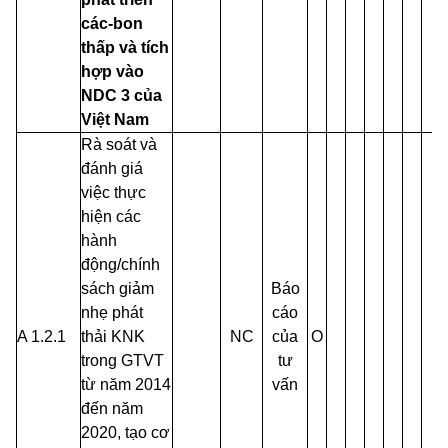
các-bon
thấp và tích
hợp vào
NDC 3 của
Việt Nam
Rà soát và
đánh giá
việc thực
hiện các
hành
động/chính
sách giảm
Báo
nhẹ phát
cáo
A 1.2.1
thải KNK
NC
của
O
trong GTVT
tư
từ năm 2014
vấn
đến năm
2020, tạo cơ