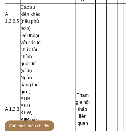
Các sự
A
kiện khác
1.3.2.5
(nếu phù
hợp)
Đối thoại
với các tổ
chức tài
chính
quốc tế
(ví dụ
Ngân
hàng thế
giới,
Tham
ADB,
gia hội
AFD,
A 1.3.3
thảo
KFW,
liên
AIIB) về
quan
Chú thích màu chỉ dẫn
tài chính