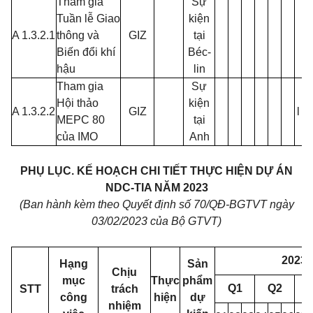
Tham gia
Sự
Tuần lễ Giao
kiện
A 1.3.2.1
thông và
GIZ
tại
Biến đổi khí
Béc-
hậu
lin
Tham gia
Sự
Hội thảo
kiện
A 1.3.2.2
GIZ
l
1
MEPC 80
tại
của IMO
Anh
PHỤ LỤC
.
KẾ HOẠCH CHI TIẾT THỰC HIỆN DỰ ÁN
NDC-TIA NĂM 2023
(Ban hành kèm theo Quyết định số 70/QĐ-BGTVT ngày
03/02/2023 của Bộ GTVT)
2023
Hạng
Sản
Chịu
mục
Thực
phẩm
Q1
Q2
STT
trách
công
hiện
dự
nhiệm