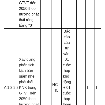
GTVT đến
2050 theo
hướng phát
thải ròng
bằng "0"
Báo
cáo
của
tư
vấn;
Xây dựng,
01
phân tích
cuộc
kịch bản
họp
giảm nhẹ
khởi
phát thải
động
NC +
A 1.2.3.2
KNK trong
+ 01
l
l
l
l
IC
GTVT đến
cuộc
2050 theo
họp
hướng phát
tham