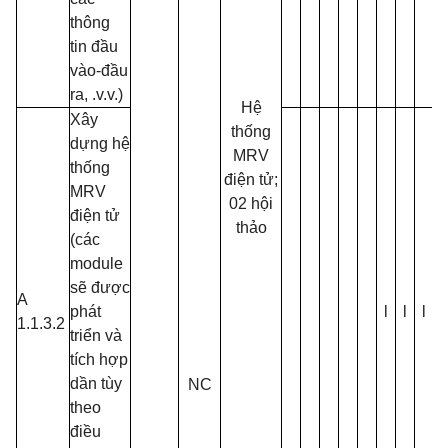
thông
tin đầu
vào-đầu
ra, .v.v.)
Hệ
Xây
thống
dựng hệ
MRV
thống
điện tử;
MRV
02 hội
điện tử
thảo
(các
module
sẽ được
A
phát
l
l
l
l
1.1.3.2
triển và
tích hợp
dần tùy
NC
theo
điều