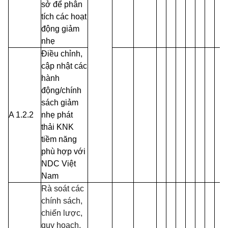
sở để phân
tích các hoạt
động giảm
nhẹ
Điều chỉnh,
cập nhật các
hành
động/chính
sách giảm
A 1.2.2
nhẹ phát
thải KNK
tiềm năng
phù hợp với
NDC Việt
Nam
Rà soát các
chính sách,
chiến lược,
quy hoạch,