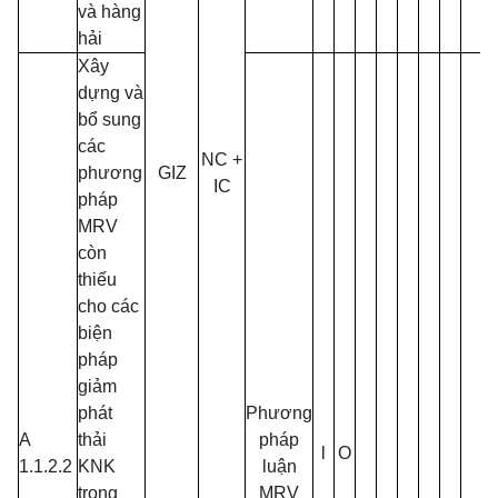
và hàng
hải
Xây
dựng và
bổ sung
các
NC +
phương
GIZ
IC
pháp
MRV
còn
thiếu
cho các
biện
pháp
giảm
phát
Phương
A
thải
pháp
l
O
1.1.2.2
KNK
luận
trong
MRV