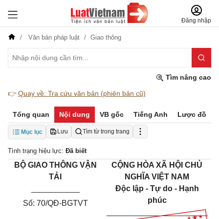
Đăng nhập
Văn bản pháp luật
Giao thông
Tìm nâng cao
👉
Quay về: Tra cứu văn bản (phiên bản cũ)
Tổng quan
Nội dung
VB gốc
Tiếng Anh
Lược đồ
Lưu
Tìm từ trong trang
Mục lục
Tình trạng hiệu lực:
Đã biết
BỘ GIAO THÔNG VẬN
CỘNG HÒA XÃ HỘI CHỦ
TẢI
NGHĨA VIỆT NAM
___________
Độc lập - Tự do - Hạnh
phúc
Số: 70/QĐ-BGTVT
_______________________