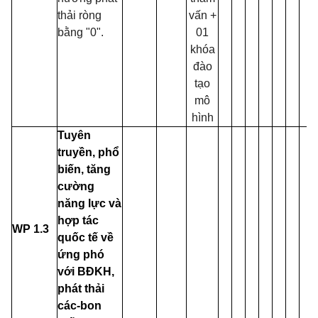
thải ròng
vấn +
bằng "0".
01
khóa
đào
tạo
mô
hình
Tuyên
truyền, phổ
biến, tăng
cường
năng lực và
hợp tác
WP 1.3
quốc
tế về
ứng phó
với BĐKH,
phát thải
các-bon