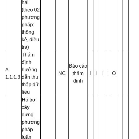
hải
(theo 02
phương
pháp:
thống
kê, điều
tra)
Thẩm
định
Báo cáo
A
hướng
NC
thẩm
l
l
l
l
O
1.1.1.3
dẫn thu
định
thập dữ
liệu
Hỗ trợ
xây
dựng
phương
pháp
luận