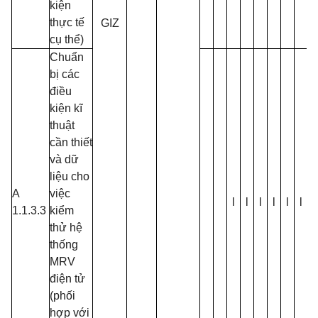
kiện
thực tế
GIZ
cụ thể)
Chuẩn
bị các
điều
kiện kĩ
thuật
cần thiết
và dữ
liệu cho
A
việc
l
l
l
l
l
l
l
1.1.3.3
kiểm
thử hệ
thống
MRV
điện tử
(phối
hợp với