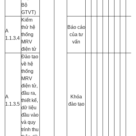
Bộ
GTVT)
Kiểm
thử hệ
Báo cáo
A
thống
của tư
l
1.1.3.4
MRV
vấn
điện tử
Đào tạo
về hệ
thống
MRV
điện tử,
đầu ra,
A
Khóa
thiết kế,
1.1.3.5
đào tạo
dữ liệu
đầu vào
và quy
trình thu