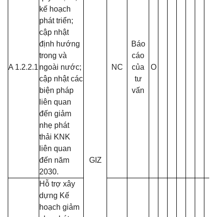
kế hoạch
phát triển;
cập nhật
định hướng
Báo
trong và
cáo
A 1.2.2.1
ngoài nước;
NC
của
O
cập nhật các
tư
biện pháp
vấn
liên quan
đến giảm
nhẹ phát
thải KNK
liên quan
đến năm
GIZ
2030.
Hỗ trợ xây
dựng Kế
hoạch giảm