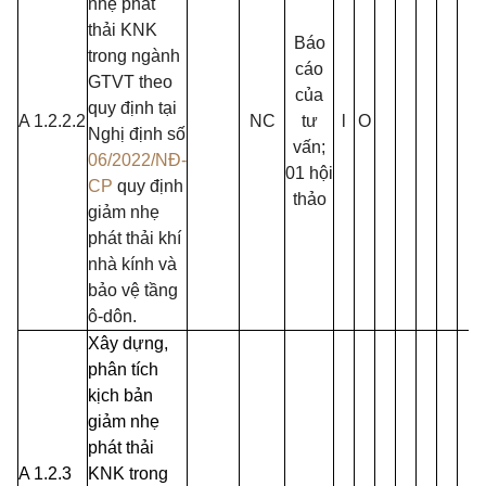
nhẹ phát
thải KNK
Báo
trong ngành
cáo
GTVT theo
của
quy định tại
A 1.2.2.2
NC
tư
l
O
Nghị định số
vấn;
06/2022/NĐ-
01 hội
CP
quy định
thảo
giảm nhẹ
phát thải khí
nhà kính và
bảo vệ tầng
ô-dôn.
Xây dựng,
phân tích
kịch bản
giảm nhẹ
phát thải
A 1.2.3
KNK trong