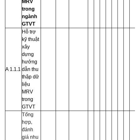
MRV
trong
ngành
GTVT
Hỗ trợ
kỹ thuật
xây
dựng
hướng
A 1.1.1
dẫn thu
thập dữ
liệu
MRV
trong
GTVT
Tổng
hợp,
đánh
giá nhu