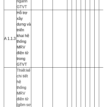
ngành
GTVT
Hỗ trợ
xây
dựng và
triển
khai hệ
A 1.1.3
thống
MRV
điện tử
trong
GTVT
Thiết kế
chi tiết
hệ
thống
MRV
điện tử
(gồm sơ