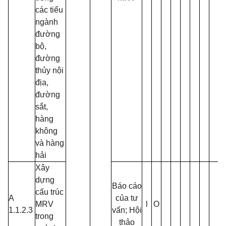
các tiểu
ngành
đường
bộ,
đường
thủy nội
địa,
đường
sắt,
hàng
không
và hàng
hải
Xây
dựng
Báo cáo
cấu trúc
A
của tư
MRV
l
O
1.1.2.3
vấn; Hội
trong
thảo