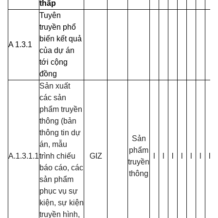
thấp
Tuyên
truyền phổ
biến kết quả
A 1.3.1
của dự án
tới cộng
đồng
Sản xuất
các sản
phẩm truyền
thông (bản
thông tin dự
Sản
án, mẫu
phẩm
A.1.3.1.1
trình chiếu
GIZ
l
l
l
l
l
l
l
truyền
báo cáo, các
thông
sản phẩm
phục vụ sự
kiện, sự kiện
truyền hình,