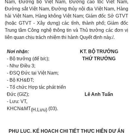
Nam, Đường bộ Việt Nam, Đường cao tốc Việt Nam,
Đường sắt Việt Nam, Đường thủy nội địa Việt Nam, Hàng
hải Việt Nam, Hàng không Việt Nam; Giám đốc Sở GTVT
(hoặc GTVT - Xây dựng) các tỉnh, thành phố; Giám đốc
Trung tâm Công nghệ thông tin và Thủ trưởng các đơn vị
liên quan chịu trách nhiệm thi hành Quyết định này./.
Nơi nhận:
KT. BỘ TRƯỞNG
- Bộ trưởng (để b/c);
THỨ TRƯỞNG
- Như Điều 3;
- ĐSQ Đức tại Việt Nam;
- Bộ KH&ĐT;
- Tổ chức Hợp tác phát triển
Đức (GIZ);
Lê Anh Tuấn
- Lưu: VT,
KHCN&MT
(03).
(H.Lưu)
PHỤ LỤC
.
KẾ HOẠCH CHI TIẾT THỰC HIỆN DỰ ÁN