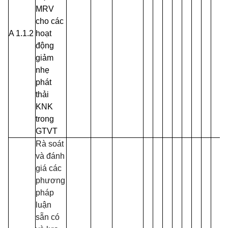
MRV
cho các
A 1.1.2
hoạt
động
giảm
nhẹ
phát
thải
KNK
trong
GTVT
Rà soát
và đánh
giá các
phương
pháp
luận
sẵn có