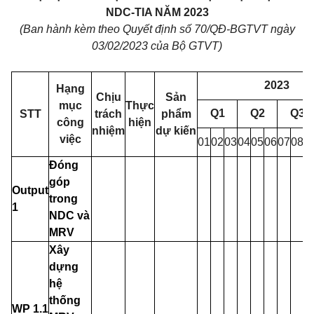
NDC-TIA NĂM 2023
(Ban hành kèm theo Quyết định số 70/QĐ-BGTVT ngày
03/02/2023 của Bộ GTVT)
2023
Hạng
Chịu
Sản
mục
Thực
Q1
Q2
Q3
STT
trách
phẩm
công
hiện
nhiệm
dự kiến
việc
01
02
03
04
05
06
07
08
0
Đóng
góp
Output
trong
1
NDC và
MRV
Xây
dựng
hệ
thống
WP 1.1