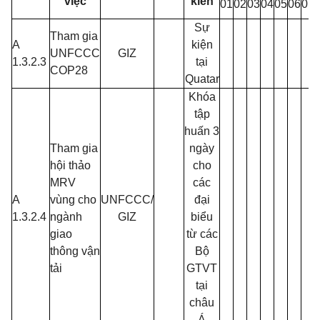
việc
kiến
01
02
03
04
05
06
07
Sự
Tham gia
A
kiện
UNFCCC
GIZ
1.3.2.3
tại
COP28
Quatar
Khóa
tập
huấn 3
Tham gia
ngày
hội thảo
cho
MRV
các
A
vùng cho
UNFCCC/
đại
1.3.2.4
ngành
GIZ
biểu
giao
từ các
thông vận
Bộ
tải
GTVT
tại
châu
Á