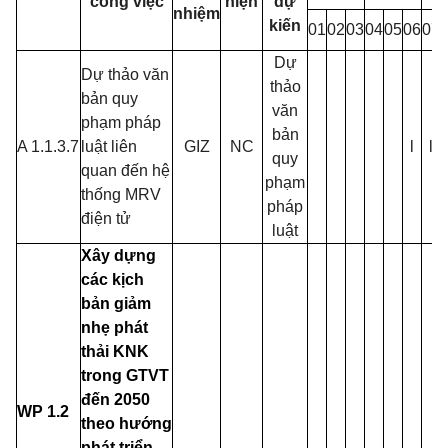
công việc
hiện
dự
nhiệm
kiến
01
02
03
04
05
06
07
Dự
Dự thảo văn
thảo
bản quy
văn
phạm pháp
bản
A 1.1.3.7
luật liên
GIZ
NC
l
l
quy
quan đến hệ
phạm
thống MRV
pháp
điện tử
luật
Xây dựng
các kịch
bản giảm
nhẹ phát
thải KNK
trong GTVT
đến 2050
WP 1.2
theo hướng
phát triển