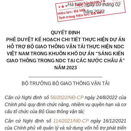
Hà Nội, ngày 03 tháng 02
Hiệu lực: Đã biết
năm 2023
Tình trạng hiệu lực: Đã biết
QUYẾT ĐỊNH
PHÊ DUYỆT KẾ HOẠCH CHI TIẾT THỰC HIỆN DỰ ÁN
HỖ TRỢ BỘ GIAO THÔNG VẬN TẢI THỰC HIỆN NDC
VIỆT NAM TRONG KHUÔN KHỔ DỰ ÁN “SÁNG KIẾN
GIAO THÔNG TRONG NDC TẠI CÁC NƯỚC CHÂU Á”
NĂM 2023
____________________________
BỘ TRƯỞNG BỘ GIAO THÔNG VẬN TẢI
Căn cứ Nghị định số
56/2022/NĐ-CP
ngày 24/8/2022 của
Chính phủ quy định chức năng, nhiệm vụ quyền hạn và cơ
cấu tổ chức của Bộ Giao thông vận tải;
Căn cứ Nghị định số
114/2021/NĐ-CP
ngày 16/12/2021
của Chính phủ về quản lý và sử dụng vốn hỗ trợ phát triển