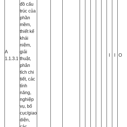
đồ cấu
trúc của
phần
mềm,
thiết kế
khái
niệm,
A
giải
l
l
O
1.1.3.1
thuật,
phân
tích chi
tiết, các
tính
năng,
nghiệp
vụ, bố
cục/giao
diện,
các