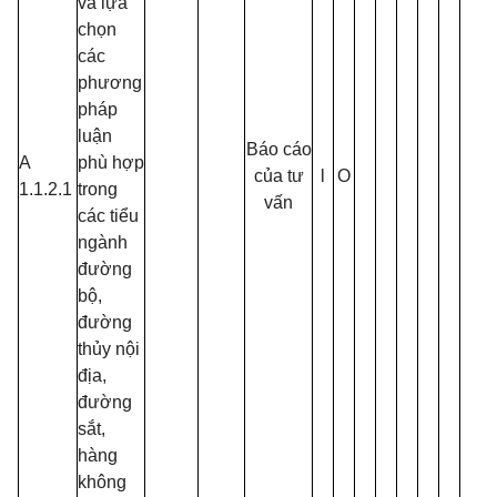
và lựa
chọn
các
phương
pháp
luận
Báo cáo
A
phù hợp
của tư
l
O
1.1.2.1
trong
vấn
các tiểu
ngành
đường
bộ,
đường
thủy nội
địa,
đường
sắt,
hàng
không