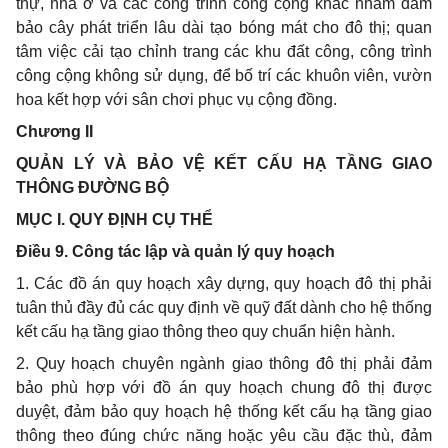
thự, nhà ở và các công trình công cộng khác nhằm đảm
bảo cây phát triển lâu dài tạo bóng mát cho đô thị; quan
tâm việc cải tạo chỉnh trang các khu đất công, công trình
công cộng không sử dụng, để bố trí các khuôn viên, vườn
hoa k
ế
t hợp với sân chơi phục vụ cộng đồng.
Chương II
QUẢN LÝ VÀ BẢO VỆ KẾT CẤU HẠ TẦNG GIAO
THÔNG ĐƯỜNG BỘ
MỤC I. QUY ĐỊNH CỤ THỂ
Điều 9. Công tác lập và quản lý quy hoạch
1. Các đồ án quy hoạch xây dựng, quy hoạch đô thị phải
tuân thủ đầy đủ các quy định về quỹ đất dành cho hệ thống
kết cấu hạ tầng giao thông theo quy chuẩn hiện hành.
2. Quy hoạch chuyên ngành giao thông đô thị phải đảm
bảo phù hợp với đồ án quy hoạch chung đô thị được
duyệt, đảm bảo quy hoạch hệ thống kết cấu hạ tầng giao
thông theo đúng chức năng hoặc yêu cầu đặc thù, đảm