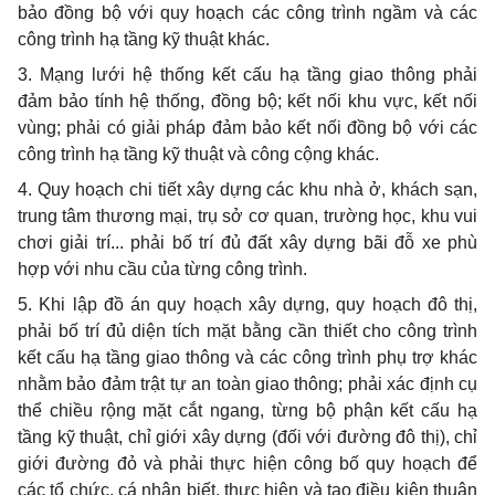
bảo đồng bộ với quy hoạch các công trình ngầm và các
công trình hạ tầng kỹ thuật khác.
3. Mạng lưới hệ thống kết cấu hạ tầng giao thông phải
đảm bảo tính hệ thống, đồng bộ; kết nối khu vực, kết nối
vùng; phải có giải pháp đảm bảo kết nối đồng bộ với các
công
tr
ình hạ tầng kỹ thuật và công cộng khác.
4. Quy hoạch chi tiết xây dựng các khu nhà ở, khách sạn,
trung tâm thương mại, trụ sở cơ quan, trường học, khu vui
chơi giải trí... phải bố trí đủ đất xây dựng bãi đỗ xe phù
hợp với nhu cầu của từng công trình.
5. Khi lập đồ án quy hoạch xây dựng, quy hoạch đô thị,
phải bố trí đủ diện tích mặt bằng cần thiết cho công trình
kết cấu hạ tầng giao thông và các
cô
ng trình phụ trợ khác
nhằm bảo đảm trật tự an toàn giao thông; phải xác định cụ
th
ể
chiều rộng mặt c
ắ
t ngang, từng bộ phận kết cấu hạ
tầng kỹ thuật, chỉ giới xây dựng (đối với đường đô thị), chỉ
giới đường đỏ và phải thực hiện công bố quy hoạch để
các tổ chức, cá nhân biết, thực hiện và tạo điều kiện thuận