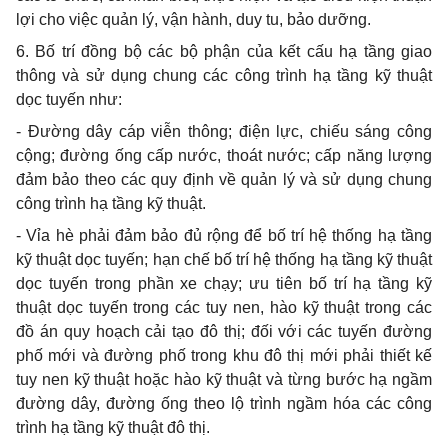
lợi cho việc quản lý, vận hành, duy tu, bảo dưỡng.
6. Bố trí đồng bộ các bộ phận của kết cấu hạ tầng giao
thông và sử dụng chung các công trình hạ tầng kỹ thuật
dọc tuyến như:
- Đường dây cáp viễn thông; điện lực, chiếu sáng công
cộng; đường ống c
ấ
p nước, thoát nước; c
ấ
p năng lượng
đảm bảo theo các quy định về quản lý và sử dụng chung
công trình hạ tầng kỹ thuật.
- Vỉa hè phải đảm bảo đủ rộng để bố trí hệ thống hạ tầng
kỹ thuật dọc tuyến; hạn chế bố trí hệ thống hạ tầng kỹ thuật
dọc tuyến trong phần xe chạy; ưu tiên b
ố
trí hạ t
ầ
ng kỹ
thuật dọc tuyến trong các tuy nen, hào kỹ thuật trong các
đ
ồ
án quy hoạch cải tạo đô thị; đối với các tuyến đường
phố mới và đường phố trong khu đô thị mới phải thi
ế
t kế
tuy nen kỹ thuật hoặc hào kỹ thuật và từng bước hạ ng
ầ
m
đường dây, đường ống theo lộ trình ngầm hóa các công
trình hạ tầng kỹ thuật đô thị.