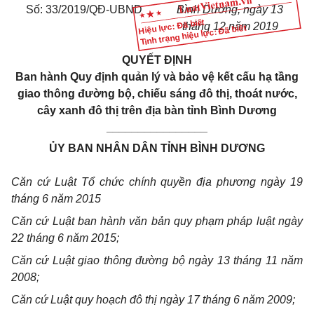
Số:
33
/2019/QĐ-UBND
Bình Dương, ngày
1
3
Hiệu lực: Đã biết
tháng 12 năm 2019
Tình trạng hiệu lực: Đã biết
QUYẾT ĐỊNH
Ban hành Quy định quản lý và bảo vệ kết cấu hạ tầng
giao thông đường bộ, chiếu sáng đô thị, thoát nước,
cây xanh đô thị trên địa bàn tỉnh Bình Dương
________________
ỦY BAN NHÂN DÂN TỈNH BÌNH DƯƠNG
Căn cứ Luật Tổ chức ch
í
nh quyền địa phương ngày 19
tháng 6 năm 2015
Căn cứ Lu
ậ
t ban hành văn bản quy ph
ạ
m pháp lu
ậ
t ngày
22 tháng 6
năm
2015;
Căn cứ Luật giao thông đường bộ ngày 13 tháng 11 năm
2008;
Căn cứ Luật quy hoạch đô thị ngày 17 tháng 6 năm 2009;