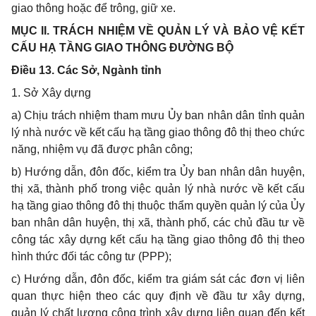
giao thông hoặc để trông, giữ xe.
MỤC II. TRÁCH NHIỆM VỀ QUẢN LÝ VÀ BẢO VỆ KẾT
CẤU HẠ TẦNG GIAO THÔNG ĐƯỜNG BỘ
Điều 13. Các Sở, Ngành tỉnh
1. Sở Xây dựng
a) Chịu trách nhiệm tham mưu Ủy ban nhân dân tỉnh quản
lý nhà nước về kết cấu hạ tầng giao thông đô thị theo chức
năng, nhiệm vụ đã được phân công;
b) Hướng dẫn, đôn đốc, kiểm tra Ủy ban nhân dân huyện,
thị xã, thành phố trong việc quản lý nhà nước về kết cấu
hạ tầng giao thông đô thị thuộc thẩm quy
ề
n quản lý của Ủy
ban nhân dân huyện, thị xã, thành phố, các chủ đầu tư về
công tác xây dựng k
ế
t cấu hạ tầng giao thông đô thị theo
hình thức đối tác công tư (PPP);
c) Hướng dẫn, đôn đốc, kiểm tra giám sát các đ
ơ
n vị liên
quan thực hiện theo các quy định v
ề
đ
ầu
tư xây dựng,
quản lý ch
ấ
t lượng công trình xây dựng liên quan đ
ế
n k
ế
t