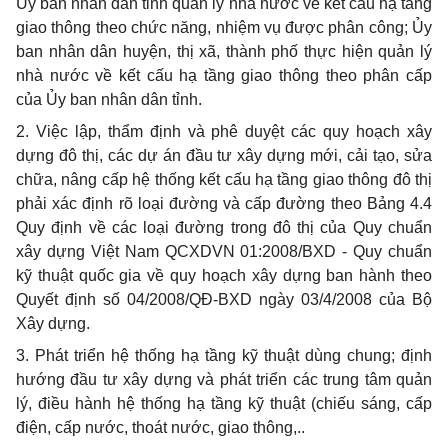
Ủy ban nhân dân tỉnh quản lý nhà nước về kết cấu hạ tầng
giao thông theo chức năng, nhiệm vụ được phân công; Ủy
ban nhân dân huyện, thị xã, thành phố thực hiện quản lý
nhà nước về kết cấu hạ tầng giao thông theo phân cấp
của Ủy ban nhân dân tỉnh.
2. Việc lập, thẩm định và phê duyệt các quy hoạch xây
dựng đô thị, các dự án đầu tư xây dựng mới, cải tạo, sửa
chữa, nâng cấp hệ thống kết cấu hạ tầng giao thông đô thị
phải xác định rõ loại đường và cấp đường theo Bảng 4.4
Quy định về các loại đường trong đô thị của Quy chu
ẩ
n
xây dựng Việt Nam QCXDVN 01:2008/BXD - Quy chuẩn
kỹ thuật quốc gia về quy hoạch xây dựng ban hành theo
Quyết định số 04/2008/QĐ-BXD ngày 03/4/2008 của Bộ
Xây dựng.
3. Phát triển hệ thống hạ tầng kỹ thuật dùng chung; định
hướng đầu tư xây dựng và phát triển các trung tâm quản
lý, điều hành hệ thống hạ tầng kỹ thuật (chi
ế
u sáng, c
ấ
p
điện, c
ấ
p nước, thoát nước, giao thông,..