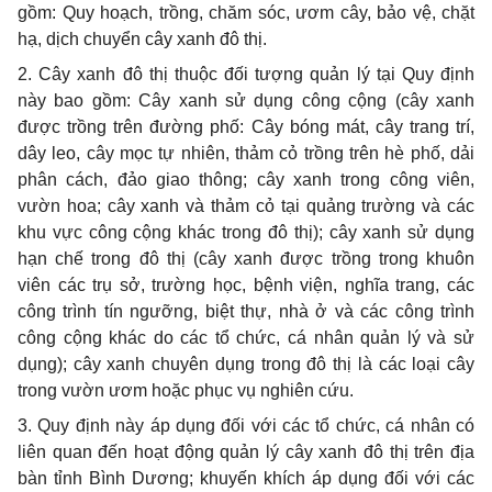
gồm: Quy hoạch, trồng, chăm sóc, ươm cây, bảo vệ, chặt
hạ, dịch chuy
ể
n cây xanh đô thị.
2. Cây xanh đô thị thuộc đối tượng quản lý tại Quy định
này bao gồm: Cây xanh sử dụng công cộng (cây xanh
được trồng trên đường phố: Cây bóng mát, cây trang trí,
dây leo, cây mọc tự nhiên, thảm cỏ trồng trên hè phố, dải
phân cách, đảo giao thông; cây xanh trong công viên,
vườn hoa; cây xanh và thảm cỏ tại quảng trường và các
khu vực công cộng khác trong đô thị); cây xanh sử dụng
hạn chế trong đô thị (cây xanh được trồng trong khuôn
viên các trụ sở, trường học, bệnh viện, nghĩa trang, các
công trình tín ngưỡng, biệt thự, nhà ở và các công trình
công cộng khác do các tổ chức, cá nhân quản lý và sử
dụng); cây xanh chuyên dụng trong đô thị là các loại cây
trong vườn ươm hoặc phục vụ nghiên cứu.
3. Quy định này áp dụng đối với các tổ chức, cá nhân có
liên quan đến hoạt động quản lý cây xanh đô thị trên địa
bàn tỉnh Bình Dương; khuyến khích áp dụng đ
ố
i với các