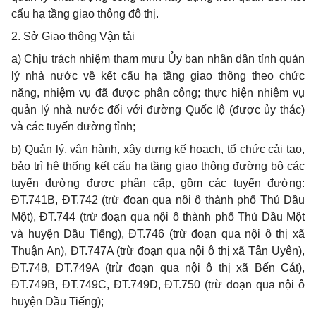
c
ấ
u hạ t
ầ
ng giao thông đô thị.
2. Sở Giao thông Vận tải
a) Chịu trách nhiệm tham mưu Ủy ban nhân dân tỉnh quản
lý nhà nước về kết cấu hạ tầng giao thông theo chức
năng, nhiệm vụ đã được phân công; thực hiện nhiệm vụ
quản lý nhà nước đối với đường Quốc lộ (được ủy thác)
và các tuy
ế
n đường tỉnh;
b) Quản lý, vận hành, xây dựng kế hoạch, tổ chức cải tạo,
bảo trì hệ thống kết cấu hạ tầng giao thông đường bộ các
tuyến đường được phân cấp, gồm các tuy
ế
n đường:
ĐT.741B, ĐT.742 (trừ đoạn qua nội ô thành phố Thủ Dầu
Một), ĐT.744 (trừ đoạn qua nội ô thành phố Thủ Dầu Một
và huyện Dầu Tiếng), ĐT.746 (trừ đoạn qua nội ô thị xã
Thuận An), ĐT.747A (trừ đoạn qua nội ô thị xã Tân Uyên),
ĐT.748, ĐT.749A (trừ đoạn qua nội ô thị xã Bến Cát),
ĐT.749B, ĐT.749C, ĐT.749D, ĐT.750 (trừ đoạn qua nội ô
huyện Dầu Tiếng);