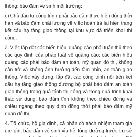
thông; bảo đảm vệ sinh môi trường;
c) Chủ đầu tư công trình phải bảo đảm thực hiện đúng thời
hạn và bảo đảm ch
ấ
t lượng về việc hoàn trả lại hiện trạng
kết cấu hạ tầng giao thông tại khu vực đã triển khai thi
công.
3. Việc lắp đặt các biển hiệu, quảng cáo phải tuân thủ theo
các quy định của pháp luật v
ề
quảng cáo; các bi
ể
n hiệu
quảng cáo phải bảo đảm an toàn, mỹ quan đô thị, không
cản trở và không ảnh hưởng đến tầm nhìn, an toàn giao
thông. Việc xây dựng, l
ắ
p đặt các công trình nổi trên kết
cấu hạ tầng giao thôn
g
đường bộ phải bảo đảm an toàn
giao thông trong quá trình thi công và trong qu
á
trình khai
thác sử dụng; bảo đảm tĩnh không theo chiều đứng và
chiều ngang theo quy định đ
ồ
ng thời phải bảo đảm mỹ
quan đô thị.
4. Tổ chức, hộ gia đình, cá nhân có trách nhiệm tham gia
giữ gìn, bảo
đảm
vệ sinh vỉa hè, lòng đường trước trụ sở