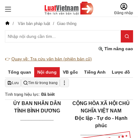
Đăng nhập
Văn bản pháp luật
Giao thông
Tìm nâng cao
👉
Quay về: Tra cứu văn bản (phiên bản cũ)
Tổng quan
Nội dung
VB gốc
Tiếng Anh
Lược đồ
Lưu
Tìm từ trong trang
Tình trạng hiệu lực:
Đã biết
ỦY BAN NHÂN DÂN
CỘNG HÒA XÃ HỘI CHỦ
TỈNH BÌNH DƯƠNG
NGHĨA VIỆT NAM
____________
Độc lập - Tự do - Hạnh
phúc
_______________