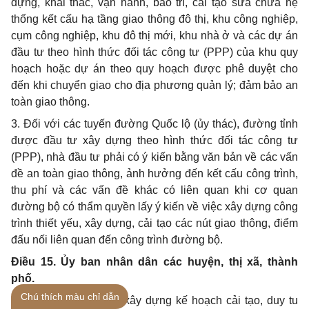
dựng, khai thác, vận hành, bảo trì, cải tạo sửa chữa hệ
thống kết cấu hạ tầng giao thông đô thị, khu công nghiệp,
cụm công nghiệp, khu đô thị mới, khu nhà ở và các dự án
đầu tư theo hình thức đối tác công tư (PPP) của khu quy
hoạch hoặc dự án theo quy hoạch được phê duyệt cho
đến khi chuyển giao cho địa phương quản lý; đảm bảo an
toàn giao thông.
3. Đối với các tuyến đường Quốc lộ (ủy thác), đường tỉnh
được đầu tư xây dựng theo hình thức đ
ố
i tác công tư
(PPP), nhà đầu tư phải có ý ki
ế
n b
ằ
ng văn bản về các vấn
đề an toàn giao thông, ảnh hưởng đến k
ế
t cấu công trình,
thu phí và các vấn đề khác có liên quan khi cơ quan
đường bộ có thẩm quyền lấy ý kiến về việc xây dựng công
trình thiết yếu, xây dựng, cải tạo các nút giao thông, điểm
đấu nối liên quan đến công trình đường bộ.
Điều 15. Ủy ban nhân dân các huyện, thị xã, thành
phố.
Chú thích màu chỉ dẫn
1. Quản lý, vận hành, xây dựng kế hoạch cải tạo, duy tu