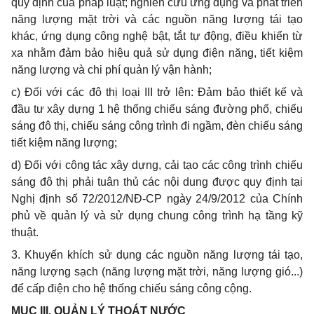
quy định của pháp luật; nghiên cứu ứng dụng và phát triển
năng lượng mặt trời và các ngu
ồ
n năng lượng tái tạo
khác, ứng dụng công nghệ bật, tắt tự động, điều khiển từ
xa nh
ằ
m đảm bảo hiệu quả sử dụng điện năng, tiết kiệm
năng lượng và chi phí quản lý vận hành;
c) Đối với các đô thị loại III trở lên: Đảm bảo thiết k
ế
và
đầu tư xây dựng 1 hệ thống chiếu sáng đường phố, chiếu
sáng đô thị, chiếu sáng công trình đi ngầm, đèn chiếu sáng
tiết kiệm năng lượng;
d) Đối với công tác xây dựng, cải tạo các công trình chiếu
sáng đô thị phải tuân thủ các nội dung được quy định tại
Nghị định số 72/2012/NĐ-CP ngày 24/9/2012 của Chính
phủ về quản lý và sử dụng chung công trình hạ tầng kỹ
thuật.
3. Khuyến khích sử dụng các nguồn năng lượng tái tạo,
năng lượng sạch (năng lượng mặt trời, năng lượng gió...)
để cấp điện cho hệ thống chiếu sáng công cộng.
MỤC III. QUẢN LÝ THOÁT NƯỚC