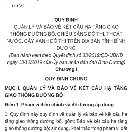
- Lưu VT.
QUY ĐỊNH
QUẢN LÝ VÀ BẢO VỆ KẾT CẤU HẠ TẦNG GIAO
THÔNG ĐƯỜNG BỘ, CHIẾU SÁNG ĐÔ THỊ, THOÁT
NƯỚC, CÂY XANH ĐÔ THỊ TRÊN ĐỊA BÀN TỈNH BÌNH
DƯƠNG
(Ban hành kèm theo Quyết định số
33
/2019/QĐ-UBND
ngày
13/12/2
019 của Ủy ban nhân dân tỉnh Bình Dương)
Chương I
QUY ĐỊNH CHUNG
MỤC I. QUẢN LÝ VÀ BẢO VỆ KẾT CẤU HẠ TẦNG
GIAO THÔNG ĐƯỜNG BỘ
Điều 1. Phạm vi điều chỉnh và đối tượng áp dụng
1. Quy định này quy định về quản lý và bảo vệ kết cấu hạ
tầng giao thông đường bộ, g
ồ
m: Bảo vệ k
ế
t c
ấ
u hạ t
ầ
ng
giao thông đường bộ; sử dụng, khai thác trong phạm vi đất