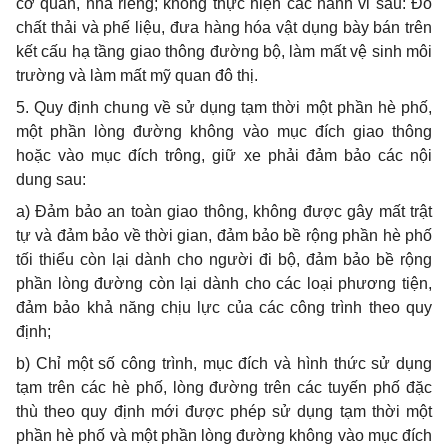
cơ quan, nhà riêng; không thực hiện
cá
c hành vi sau: Đổ
chất thải và phế liệu, đưa hàng hóa vật dụng bày bán trên
kết cấu hạ tầng giao thông đường bộ, làm mất vệ sinh môi
trường và làm mất mỹ quan đô thị.
5. Quy định chung về sử dụng tạm thời một phần hè phố,
một phần lòng đường không vào mục đích giao thông
hoặc vào mục đích trông, giữ xe phải đảm bảo các nội
dung sau:
a) Đảm bảo an toàn giao thông, không được gây mất trật
tự và đảm bảo về thời gian, đảm bảo b
ề
rộng ph
ầ
n hè phố
tối thi
ể
u còn lại dành cho người đi bộ, đảm bảo bề rộng
phần lòng đường còn lại dành cho các loại phương tiện,
đảm bảo khả năng chịu lực của các công trình theo quy
định;
b) Chỉ một số công trình, mục đích và hình thức sử dụng
tạm trên các hè phố, lòng đường trên các tuyến phố đặc
thù theo quy định mới được phép sử dụng tạm thời một
phần hè phố và một phần lòng đường không vào mục đích