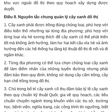
khu vực ngoài đô thị theo quy hoạch xây dựng được
duyệt.
Điều 8. Nguyên tắc chung quản lý cây xanh đô thị
1. Cây xanh phải được trồng đúng chủng loại, phù hợp với
điều kiện thổ nhưỡng tại từng địa phương; phù hợp với
từng loại vỉa hè tương thích để cây xanh có thể phát triển
tốt mà không ảnh hưởng, làm hư hại kết cấu vỉa hè và ảnh
hưởng đến các hệ thống hạ tầng kỹ thuật đô thị đi nổi và đi
ngầm khác.
2. Từng địa phương có thể lựa chọn chủng loại cây xanh
để làm điểm nhấn của những tuyến đường nhưng phải
đảm bảo theo quy định, không sử dụng cây c
ấ
m tr
ồ
ng, cây
hạn chế tr
ồ
ng trong đô thị.
3. Chú trọng bố trí cây xanh cổ thụ đảm bảo tỷ lệ cây xanh
theo quy chuẩn kỹ thuật Quốc gia về quy hoạch, các tiêu
chuẩn chuyên ngành trong khuôn viên các trụ sở, trường
học, bệnh viện, nghĩa trang, các công trình t
ín
ngưỡng, biệt