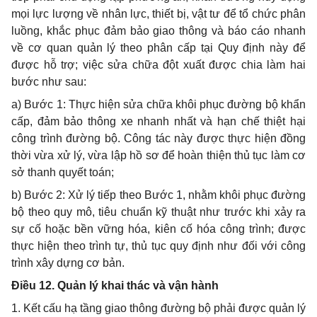
mọi lực lượng về nhân lực, thiết bị, vật tư để tổ chức phân
luồng, khắc phục đảm bảo giao thông và báo cáo nhanh
về cơ quan quản lý theo phân cấp tại Quy định này đ
ể
được h
ỗ
trợ; việc sửa chữa đột xu
ấ
t được chia làm hai
bước như sau:
a) Bước 1: Thực hiện sửa chữa khôi phục đường bộ khẩn
cấp, đảm bảo thông xe nhanh nhất và hạn chế thiệt hại
công trình đường bộ. Công tác này được thực hiện đồng
thời vừa xử lý, vừa lập hồ sơ để hoàn thiện thủ tục làm cơ
sở thanh quyết toán;
b) Bước 2: Xử lý tiếp theo Bước 1, nhằm khôi phục đường
bộ theo quy mô, tiêu chuẩn kỹ thuật như trước khi xảy ra
sự c
ố
hoặc b
ề
n vững hóa, kiên c
ố
hóa công trình; được
thực hiện theo trình tự, thủ tục quy định như đối với công
trình xây dựng cơ bản.
Điều 12. Quản lý khai thác và vận hành
1. K
ế
t cấu hạ tầng giao thông đường bộ phải được quản lý