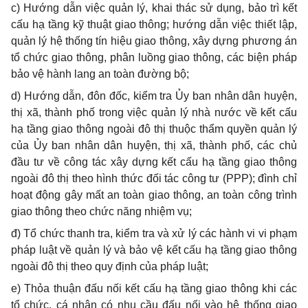
c) Hướng dẫn việc quản lý, khai thác sử dụng, bảo trì kết
cấu hạ tầng kỹ thuật giao thông; hướng dẫn việc thiết lập,
quản lý hệ thống tín hiệu giao thông,
x
ây dựng phương án
t
ổ
chức giao thông, phân luồng giao thông, các biện pháp
bảo vệ hành lang an toàn đường bộ;
d) Hướng dẫn, đôn đốc, kiểm tra Ủy ban nhân dân huyện,
thị xã, thành phố trong việc quản lý nhà nước về kết cấu
hạ tầng giao thông ngoài đô thị thuộc thẩm quyền quản lý
của Ủy ban nhân dân huyện, thị xã, thành phố, các chủ
đ
ầ
u tư v
ề
công tác xây dựng kết cấu hạ tầng giao thông
ngoài đô thị theo hình thức đối tác công tư (PPP); đình chỉ
hoạt động gây mất an toàn giao thông, an toàn công trình
giao thông theo chức năng nhiệm vụ;
đ) Tổ chức thanh tra, kiểm tra và xử lý các hành vi vi phạm
pháp luật về quản lý và bảo vệ kết cấu hạ tầng giao thông
ngoài đô thị theo quy định của
p
háp luật;
e) Thỏa thuận đấu nối kết cấu hạ tầng giao thông khi các
tổ chức, cá nhân
c
ó nhu cầu đấu nối vào hệ thống giao