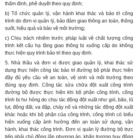
thẩm định, phê duyệt theo quy định;
b) Tổ chức quản lý, vận hành khai thác và bảo trì công
trình do đơn vị quản lý, bảo đảm giao thông an toàn, thông
suốt, hiệu quả và bảo vệ môi trường;
c) Chịu trách nhiệm trước pháp luật về chất lượng công
trình k
ế
t cấu hạ tầng giao thông bị xuống cấp do không
thực hiện quy trình bảo trì theo quy định.
5. Nhà thầu và đơn vị được giao quản lý, khai thác sử
dụng thực hiện công tác bảo trì đường bộ phải thực hiện
đầy đủ yêu cầu về an toàn, vệ sinh và môi trường theo
đúng quy định. Công tác sửa chữa đột xuất công trình
đường bộ được thực hiện khi bộ phận công trình, công
trình bị hư hỏng do chịu tác động đột xuất như gió, bão, lũ
lụt, động đất, va đập, cháy nổ và những tác động đột xu
ấ
t
khác hoặc khi bộ phận của công trình, công trình có bi
ể
u
hiện xu
ố
ng cấp ảnh hưởng đ
ế
n an toàn sử dụng, vận
hành, khai thác công trình. Đơn vị quản lý đường bộ trực
tiếp phải chủ động lập phương án, khẩn trương huy động