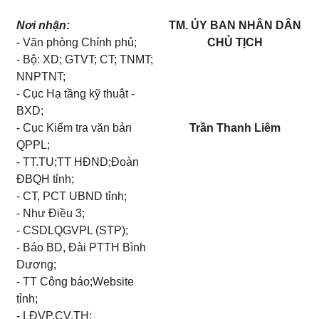
Nơi nhận:
TM. ỦY BAN NHÂN DÂN
- Văn phòng Chính phủ;
CHỦ TỊCH
- Bộ: XD; GTVT; CT; TNMT;
NNPTNT;
- Cục Hạ tầng kỹ thuật -
BXD;
- Cục Kiểm tra văn bản
Trần Thanh Liêm
QPPL;
- TT.TU;TT HĐND;Đoàn
ĐBQH tỉnh;
- CT, PCT UBND t
ỉ
nh;
- Như Điều 3;
- CSDLQGVPL (STP);
- Báo BD, Đài PTTH Bình
Dương;
- TT Công báo;Website
t
ỉn
h;
- LĐVP,CV,TH;