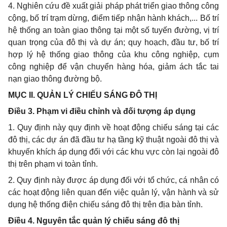
4. Nghiên cứu đề xuất giải pháp phát triển giao thông công
cộng, bố trí trạm dừng,
điể
m ti
ế
p nhận hành khách,... Bố trí
hệ thống an toàn giao thông tại một số tuyến đường, vị trí
quan trọng của đô thị và dự án; quy hoạch, đầu tư, bố trí
hợp lý hệ thống giao thông của khu công nghiệp, cụm
công nghiệp để vận chuy
ể
n hàng hóa, giảm ách t
ắ
c tai
nạn giao thông đường bộ.
MỤC II. QUẢN LÝ CHIẾU SÁNG ĐÔ THỊ
Điều 3. Phạm vi điều chỉnh và đối tượng áp dụng
1. Quy định này quy định về hoạt động chiếu sáng tại các
đô thị, các dự án đã đ
ầ
u tư hạ t
ầ
ng kỹ thuật ngoài đô thị và
khuy
ế
n khích áp dụng đ
ố
i với các khu vực còn lại ngoài đô
thị trên phạm vi toàn tỉnh.
2. Quy định này được áp dụng đối với tổ chức, cá nhân có
các hoạt động liên quan đ
ế
n việc quản lý, vận hành và sử
dụng hệ thống điện chiếu sáng đô thị trên địa bàn tỉnh.
Điều 4. Nguyên tắc quản lý chiếu sáng đô thị