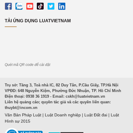
TẢI ỨNG DỤNG LUATVIETNAM
Quét mã QR code để cài đặt
Trụ sở: Tầng 3, Toà nhà IC, 82 Duy Tân, P.Cầu Giấy, TP.Hà Nội
VPĐD: 648 Nguyễn Kiệm, Phường Đức Nhuận, TP. Hồ Chí Minh
Điện thoại: 0938 36 1919 - Email:
cskh@luatvietnam.vn
Liên hệ quảng cáo; quyền tác giả và các quyền liên quan:
thuybt@incom.vn
Văn Bản Pháp Luật
|
Luật Doanh nghiệp
|
Luật Đất đai
|
Luật
Hình sự 2015