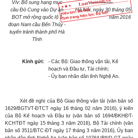
V/v
: Bổ
sung hạng mục
---------------
cầu Đò Cung vào Dự án
Hà Nội
,
ngày
30
tháng
05
Hiệu lực: Đã biết
Tình trạng hiệu lực: Đã biết
BOT mở rộng quốc lộ 1
năm 20
1
6
đoạn Nam cầu Bến Thủy -
tuyến tránh
thành phố
Hà
Tĩnh
Kính gửi:
- Các Bộ: Giao thông vận tải,
Kế
hoạch
và
Đầu tư
, Tài chính;
-
Ủy ban
nhân dân tỉnh Nghệ An.
Xét đề nghị của Bộ Giao thông vận tải (văn bản số
1629/BGTVT-ĐTCT ngày 16 tháng 02 năm 2016), ý kiến
của Bộ
Kế hoạch
và Đầu tư (văn bản số 1694/BKHĐT-
KCHTĐT ngày 15 tháng 3 năm 2016), Bộ Tài chính (văn
bản số 3511/BTC-ĐT ngày 17 tháng 3 năm 2016),
Ủy ban
nhân dân tỉnh Nghệ An (văn bản số 1076/UBND-GT ngày