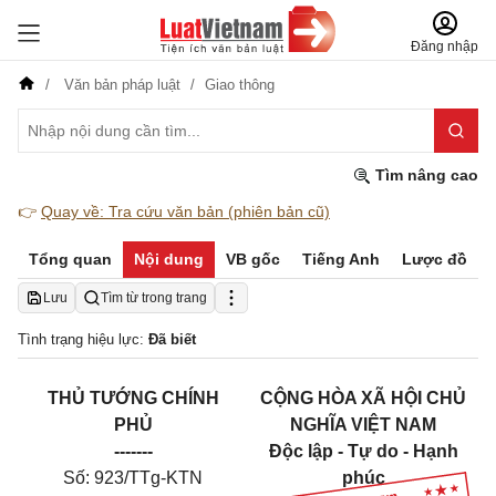
Đăng nhập
Văn bản pháp luật
Giao thông
Tìm nâng cao
👉
Quay về: Tra cứu văn bản (phiên bản cũ)
Tổng quan
Nội dung
VB gốc
Tiếng Anh
Lược đồ
Lưu
Tìm từ trong trang
Tình trạng hiệu lực:
Đã biết
THỦ TƯỚNG CHÍNH
CỘNG HÒA XÃ HỘI CHỦ
PHỦ
NGHĨA VIỆT NAM
-------
Độc lập - Tự do - Hạnh
Số: 923/TTg-KTN
phúc