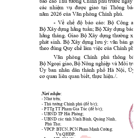
Thủ
tư
ớng
phủ
trước
bá
o 
cáo 
 Chính 
 ngày 1
nhiệ
m
vụ
được
tạ
i
các  
  giao 
  Thông  báo 
nă
m
của
Văn
phủ.
 2026 
 phòng 
Chí
nh 
Về
chế
độ
Bộ
- 
báo 
cáo: 
Công 
an 
Bộ
dựng
hằ
ng
tuần;
Bộ
dựng
Xâ
y 
Xây 
báo 
c
hằ
ng
Bộ
dựng
thường
tháng. 
Giao 
Xây 
xuy
Bộ
dựng
lư
u
vă
n
bản
gửi
phá
t
sinh. 
Xây 
ý: 
đúng
chế
việc
của
phủ
the
o 
 Q
uy 
 l
àm 
 Chính 
Văn
phủ
phòng 
Chính 
thông 
báo
Bộ
Ngoại
Bộ
nghiệ
p
tr
ư
 giao,
Nông 
và 
Môi
Ủy
phố
Nội
,
Ủy
ban 
nhân 
dân 
thành 
Hà 
cơ
biết,
thực
hiện./.
 qua
n l
iên quan 
:
N
ơ
i 
nhận
ư
- Nh
 tr
ên;
Thủ
tướng
phủ
(để
- 
 Chính 
 b/c
);
Phạm
(để
- P
TT
g TT 
 Gia Túc 
 b/c);
Hả
i
- UBND TP 
 Phòng;
tỉ
nh
Quảng
- UBND các 
 Ninh Bình, 
 Ninh, 
Thọ;
Phú 
ạ
ạ
ườ
-
 V
P
CP
: 
BT
CN
,
 P
CN
 P
h
m 
M
nh 
C
ng
;
Vụ
QH
ĐP
;