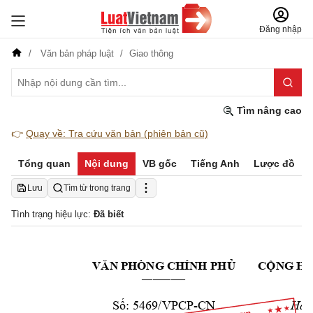
Đăng nhập
Văn bản pháp luật
Giao thông
Tìm nâng cao
👉
Quay về: Tra cứu văn bản (phiên bản cũ)
Tổng quan
Nội dung
VB gốc
Tiếng Anh
Lược đồ
Lưu
Tìm từ trong trang
Tình trạng hiệu lực:
Đã biết
VĂN
 P
HÒNG CHÍNH 
PH
Ủ
CỘ
N
G
 H
____________
Số:
Hà 
 5469/VPCP-CN