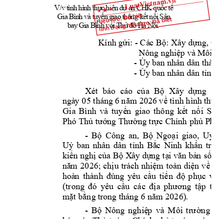
ự
ệ
ự
ố
ế
V
/
v
t
ì
n
h
h
ì
n
h 
t
h
c
hi
n
d
á
n 
C
H
K 
qu
c
t
Hiệu lực: Đã biết
ế
ế
ố
G
i
a
Bì
n
h
v
à
t
u
y
n
g
i
ao
t
h
ô
n
g
 k
t
n
i
S
â
n 
Tình trạng hiệu lực: Đã biết
ớ
ủ
đ
ộ
b
a
y 
G
i
a
B
ì
nh
v
i
 T
h
ô
H
à 
N
i
.
gửi:
Bộ:
dựng,
Kí
nh 
 -
 C
á
c 
 Xây 
 C
nghiệ
p
t
Nông 
 và
 Môi 
Ủy
- 
 ba
n nhân dân thàn
Ủy
tỉ
nh
- 
 ba
n nhân dân 
của
Bộ
dựng
tạ
Xét 
báo 
cáo  
Xây  
năm
về
thự
ngà
y 0
5 tháng 
6 
 2026 
 tình hình 
tuyế
n
kế
t
nối
Gi
a
Bình 
và 
giao 
thông 
Sân
Thủ
tướng
Thường
tr
ự
c
phủ
P
h
Phó 
 Chính 
Bộ
Bộ
Ngoạ
i
Uỷ
- 
Công 
an, 
giao, 
Uỷ
tỉnh
Bắ
c
khẩ
n
tr
ư
ban 
nhân 
dân 
Ninh 
kiế
n
ng
hị
của
Bộ
dự
ng
tạ
i
vă
n
bả
n
số
 X
ây 
 
nă
m
chịu
nhiệ
m
diện
về
t
2026; 
trách 
toàn 
đúng
cầu
tiến
độ
phục
vụ
hoà
n 
thành 
yêu 
đó
cầu
địa
phương
t
ập
(trong 
yêu 
cá
c 
tr
mặ
t
bằng
nă
m
 tr
ong t
há
ng 6 
 2026)
.
Bộ
nghiệ
p
tr
ư
ờng
- 
Nông 
và 
Môi 
v