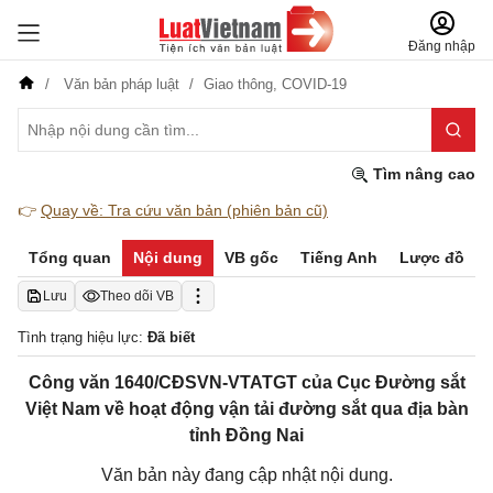
Đăng nhập
Văn bản pháp luật
Giao thông,
COVID-19
Tìm nâng cao
👉
Quay về: Tra cứu văn bản (phiên bản cũ)
Tổng quan
Nội dung
VB gốc
Tiếng Anh
Lược đồ
Lưu
Theo dõi VB
Tình trạng hiệu lực:
Đã biết
Công văn 1640/CĐSVN-VTATGT của Cục Đường sắt
Việt Nam về hoạt động vận tải đường sắt qua địa bàn
tỉnh Đồng Nai
Văn bản này đang cập nhật nội dung.