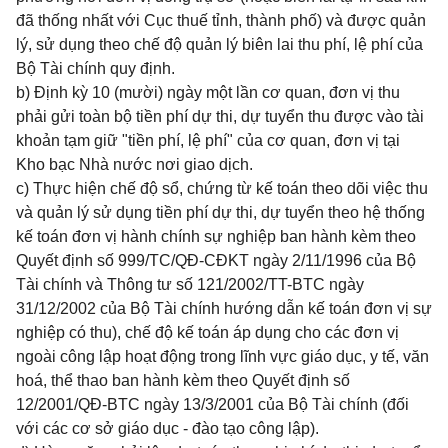
đã thống nhất với Cục thuế tỉnh, thành phố) và được quản
lý, sử dụng theo chế độ quản lý biên lai thu phí, lệ phí của
Bộ Tài chính quy định.
b) Định kỳ 10 (mười) ngày một lần cơ quan, đơn vị thu
phải gửi toàn bộ tiền phí dự thi, dự tuyển thu được vào tài
khoản tạm giữ "tiền phí, lệ phí" của cơ quan, đơn vị tại
Kho bạc Nhà nước nơi giao dịch.
c) Thực hiện chế độ sổ, chứng từ kế toán theo dõi việc thu
và quản lý sử dụng tiền phí dự thi, dự tuyển theo hệ thống
kế toán đơn vị hành chính sự nghiệp ban hành kèm theo
Quyết định số 999/TC/QĐ-CĐKT ngày 2/11/1996 của Bộ
Tài chính và Thông tư số 121/2002/TT-BTC ngày
31/12/2002 của Bộ Tài chính hướng dẫn kế toán đơn vị sự
nghiệp có thu), chế độ kế toán áp dụng cho các đơn vị
ngoài công lập hoạt động trong lĩnh vực giáo dục, y tế, văn
hoá, thể thao ban hành kèm theo Quyết định số
12/2001/QĐ-BTC ngày 13/3/2001 của Bộ Tài chính (đối
với các cơ sở giáo dục - đào tạo công lập).