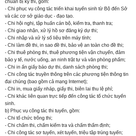
chuẩn bị kỳ thi, gồm:
- Chi phục vụ công tác triển khai tuyển sinh từ Bộ đến Sở
và các cơ sở giáo dục - đạo tạo.
- Chi hội nghị, tập huấn cán bộ, kiểm tra, thanh tra;
- Chi giao nhận, xử lý hồ sơ đăng ký dự thi;
- Chi nhập và xử lý số liệu trên máy tính;
- Chi làm đề thi, in sao đề thi, bảo vệ an toàn cho đề thi;
- Chi thuê phòng thi, thuê phương tiện vận chuyển, đảm
bảo y tế, nước uống, an ninh trật tự và văn phòng phẩm;
- Chi in ấn giấy báo dự thi, danh sách phòng thi;
- Chi công tác truyền thông trên các phương tiện thông tin
đại chúng (bao gồm cả mạng Internet);
- Chi in, mua giấy nháp, giấy thi, biên lai thu lệ phí;
- Chi khác liên quan trực tiếp đến công tác tổ chức tuyển
sinh.
b) Phục vụ công tác thi tuyển, gồm:
- Chi tổ chức trông thi;
- Chi chấm thi, chấm kiểm tra và chấm thẩm định;
- Chi công tác sơ tuyển, xét tuyển, triệu tập trúng tuyển;