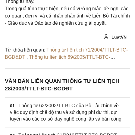
Thông tư này.
Trong quá trình thực hiện, nếu có vướng mắc, đề nghị các
cơ quan, đơn vị và cá nhân phản ánh về Liên Bộ Tài chính
- Giáo dục và Đào tạo để nghiên cứu giải quyết.
LuatVN
Từ khóa liên quan:
Thông tư liên tịch 71/2004/TTLT-BTC-
BGD&ĐT
,
Thông tư liên tịch 69/2005/TTLT-BTC-
BGD&ĐT
,
Thông tư liên tịch 21/2010/TTLT-BTC-BGDĐT
,
Quyết định 2812/QĐ-BTC
VĂN BẢN LIÊN QUAN THÔNG TƯ LIÊN TỊCH
28/2003/TTLT-BTC-BGDĐT
Thông tư 63/2003/TT-BTC của Bộ Tài chính về
01
việc quy định chế độ thu và sử dụng phí dự thi, dự
tuyển vào các cơ sở dạy nghề công lập và bán công