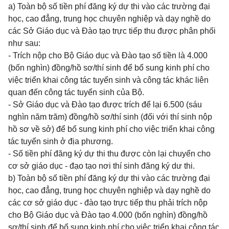
a) Toàn bộ số tiền phí đăng ký dự thi vào các trường đại
học, cao đẳng, trung học chuyên nghiệp và dạy nghề do
các Sở Giáo dục và Đào tạo trực tiếp thu được phân phối
như sau:
- Trích nộp cho Bộ Giáo dục và Đào tạo số tiền là 4.000
(bốn nghìn) đồng/hồ sơ/thí sinh để bổ sung kinh phí cho
việc triển khai công tác tuyển sinh và công tác khác liên
quan đến công tác tuyển sinh của Bộ.
- Sở Giáo dục và Đào tạo được trích để lại 6.500 (sáu
nghìn năm trăm) đồng/hồ sơ/thí sinh (đối với thí sinh nộp
hồ sơ về sở) để bổ sung kinh phí cho việc triển khai công
tác tuyển sinh ở địa phương.
- Số tiền phí đăng ký dự thi thu được còn lại chuyển cho
cơ sở giáo dục - đạo tạo nơi thí sinh đăng ký dư thi.
b) Toàn bộ số tiền phí đăng ký dự thi vào các trường đại
học, cao đẳng, trung học chuyên nghiệp và dạy nghề do
các cơ sở giáo dục - đào tạo trực tiếp thu phải trích nộp
cho Bộ Giáo dục và Đào tạo 4.000 (bốn nghìn) đồng/hồ
sơ/thí sinh để bổ sung kinh phí cho việc triển khai công tác