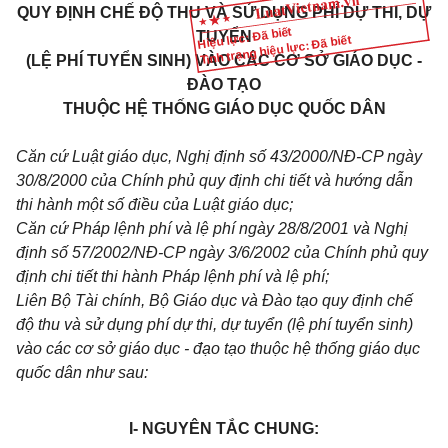
QUY ĐỊNH CHẾ ĐỘ THU VÀ SỬ DỤNG PHÍ DỰ THI, DỰ
Hiệu lực: Đã biết
TUYỂN
Tình trạng hiệu lực: Đã biết
(LỆ PHÍ TUYỂN SINH) VÀO CÁC CƠ SỞ GIÁO DỤC -
ĐÀO TẠO
THUỘC HỆ THỐNG GIÁO DỤC QUỐC DÂN
Căn cứ Luật giáo dục, Nghị định số 43/2000/NĐ-CP ngày
30/8/2000 của Chính phủ quy định chi tiết và hướng dẫn
thi hành một số điều của Luật giáo dục;
Căn cứ Pháp lệnh phí và lệ phí ngày 28/8/2001 và Nghị
định số 57/2002/NĐ-CP ngày 3/6/2002 của Chính phủ quy
định chi tiết thi hành Pháp lệnh phí và lệ phí;
Liên Bộ Tài chính, Bộ Giáo dục và Đào tạo quy định chế
độ thu và sử dụng phí dự thi, dự tuyển (lệ phí tuyển sinh)
vào các cơ sở giáo dục - đạo tạo thuộc hệ thống giáo dục
quốc dân như sau:
I- NGUYÊN TẮC CHUNG: