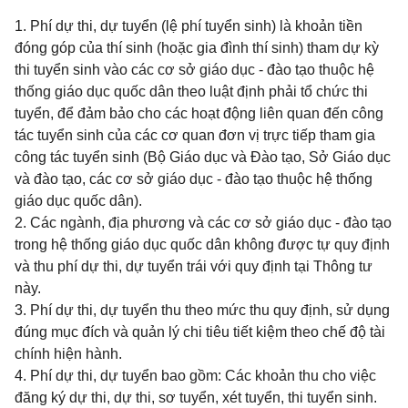
1. Phí dự thi, dự tuyển (lệ phí tuyển sinh) là khoản tiền
đóng góp của thí sinh (hoặc gia đình thí sinh) tham dự kỳ
thi tuyển sinh vào các cơ sở giáo dục - đào tạo thuộc hệ
thống giáo dục quốc dân theo luật định phải tổ chức thi
tuyển, để đảm bảo cho các hoạt động liên quan đến công
tác tuyển sinh của các cơ quan đơn vị trực tiếp tham gia
công tác tuyển sinh (Bộ Giáo dục và Đào tạo, Sở Giáo dục
và đào tạo, các cơ sở giáo dục - đào tạo thuộc hệ thống
giáo dục quốc dân).
2. Các ngành, địa phương và các cơ sở giáo dục - đào tạo
trong hệ thống giáo dục quốc dân không được tự quy định
và thu phí dự thi, dự tuyển trái với quy định tại Thông tư
này.
3. Phí dự thi, dự tuyển thu theo mức thu quy định, sử dụng
đúng mục đích và quản lý chi tiêu tiết kiệm theo chế độ tài
chính hiện hành.
4. Phí dự thi, dự tuyển bao gồm: Các khoản thu cho việc
đăng ký dự thi, dự thi, sơ tuyển, xét tuyển, thi tuyển sinh.