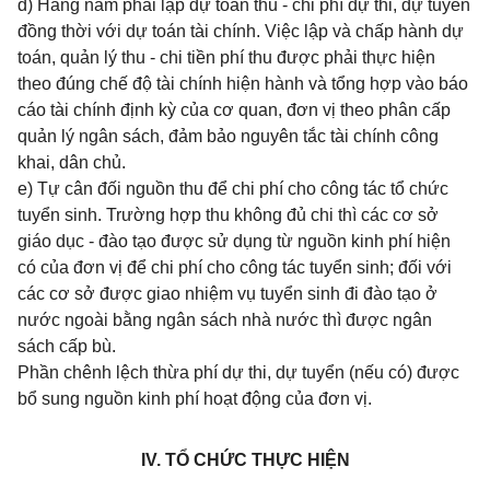
d) Hàng năm phải lập dự toán thu - chi phí dự thi, dự tuyển
đồng thời với dự toán tài chính. Việc lập và chấp hành dự
toán, quản lý thu - chi tiền phí thu được phải thực hiện
theo đúng chế độ tài chính hiện hành và tổng hợp vào báo
cáo tài chính định kỳ của cơ quan, đơn vị theo phân cấp
quản lý ngân sách, đảm bảo nguyên tắc tài chính công
khai, dân chủ.
e) Tự cân đối nguồn thu để chi phí cho công tác tổ chức
tuyển sinh. Trường hợp thu không đủ chi thì các cơ sở
giáo dục - đào tạo được sử dụng từ nguồn kinh phí hiện
có của đơn vị để chi phí cho công tác tuyển sinh; đối với
các cơ sở được giao nhiệm vụ tuyển sinh đi đào tạo ở
nước ngoài bằng ngân sách nhà nước thì được ngân
sách cấp bù.
Phần chênh lệch thừa phí dự thi, dự tuyển (nếu có) được
bổ sung nguồn kinh phí hoạt động của đơn vị.
IV. TỔ CHỨC THỰC HIỆN