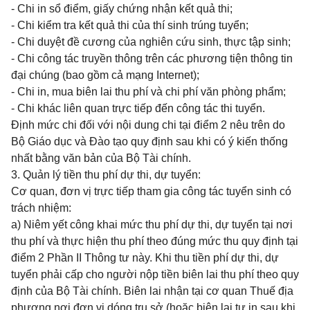
- Chi in sổ điểm, giấy chứng nhận kết quả thi;
- Chi kiểm tra kết quả thi của thí sinh trúng tuyển;
- Chi duyệt đề cương của nghiên cứu sinh, thực tập sinh;
- Chi công tác truyền thông trên các phương tiện thông tin
đại chúng (bao gồm cả mạng Internet);
- Chi in, mua biên lai thu phí và chi phí văn phòng phẩm;
- Chi khác liên quan trực tiếp đến công tác thi tuyển.
Định mức chi đối với nội dung chi tại điểm 2 nêu trên do
Bộ Giáo dục và Đào tạo quy định sau khi có ý kiến thống
nhất bằng văn bản của Bộ Tài chính.
3. Quản lý tiền thu phí dự thi, dự tuyển:
Cơ quan, đơn vị trực tiếp tham gia công tác tuyển sinh có
trách nhiệm:
a) Niêm yết công khai mức thu phí dự thi, dự tuyển tại nơi
thu phí và thực hiện thu phí theo đúng mức thu quy định tại
điểm 2 Phần II Thông tư này. Khi thu tiền phí dự thi, dự
tuyển phải cấp cho người nộp tiền biên lai thu phí theo quy
định của Bộ Tài chính. Biên lai nhận tại cơ quan Thuế địa
phương nơi đơn vị dóng trụ sở (hoặc biên lai tự in sau khi