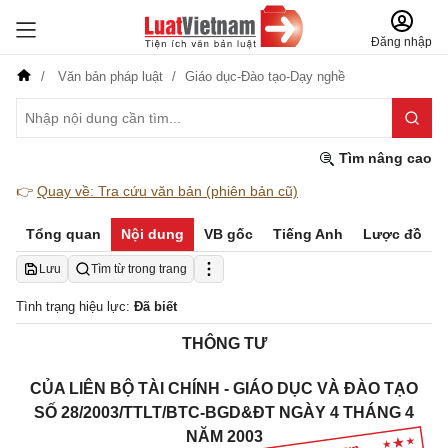
Đăng nhập
Văn bản pháp luật
Giáo dục-Đào tạo-Dạy nghề
Tìm nâng cao
👉
Quay về: Tra cứu văn bản (phiên bản cũ)
Tổng quan
Nội dung
VB gốc
Tiếng Anh
Lược đồ
Lưu
Tìm từ trong trang
Tình trạng hiệu lực:
Đã biết
THÔNG TƯ
CỦA LIÊN BỘ TÀI CHÍNH - GIÁO DỤC VÀ ĐÀO TẠO
SỐ 28/2003/TTLT/BTC-BGD&ĐT NGÀY 4 THÁNG 4
NĂM 2003