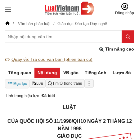
Đăng nhập
Văn bản pháp luật
Giáo dục-Đào tạo-Dạy nghề
Tìm nâng cao
👉
Quay về: Tra cứu văn bản (phiên bản cũ)
Tổng quan
Nội dung
VB gốc
Tiếng Anh
Lược đồ
Lưu
Tìm từ trong trang
Mục lục
Tình trạng hiệu lực:
Đã biết
LUẬT
CỦA QUỐC HỘI SỐ 11/1998/QH10 NGÀY 2 THÁNG 12
NĂM 1998
GIÁO DỤC