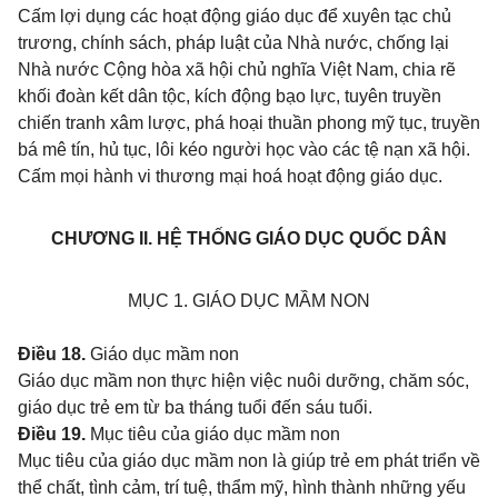
Cấm lợi dụng các hoạt động giáo dục để xuyên tạc chủ
trương, chính sách, pháp luật của Nhà nước, chống lại
Nhà nước Cộng hòa xã hội chủ nghĩa Việt Nam, chia rẽ
khối đoàn kết dân tộc, kích động bạo lực, tuyên truyền
chiến tranh xâm lược, phá hoại thuần phong mỹ tục, truyền
bá mê tín, hủ tục, lôi kéo người học vào các tệ nạn xã hội.
Cấm mọi hành vi thương mại hoá hoạt động giáo dục.
CHƯƠNG II. HỆ THỐNG GIÁO DỤC QUỐC DÂN
MỤC 1. GIÁO DỤC MẦM NON
Điều 18.
Giáo dục mầm non
Giáo dục mầm non thực hiện việc nuôi dưỡng, chăm sóc,
giáo dục trẻ em từ ba tháng tuổi đến sáu tuổi.
Điều 19.
Mục tiêu của giáo dục mầm non
Mục tiêu của giáo dục mầm non là giúp trẻ em phát triển về
thể chất, tình cảm, trí tuệ, thẩm mỹ, hình thành những yếu