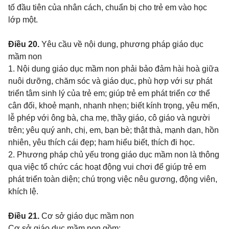
tố đầu tiên của nhân cách, chuẩn bị cho trẻ em vào học
lớp một.
Điều 20.
Yêu cầu về nội dung, phương pháp giáo dục
mầm non
1. Nội dung giáo dục mầm non phải bảo đảm hài hoà giữa
nuôi dưỡng, chăm sóc và giáo dục, phù hợp với sự phát
triển tâm sinh lý của trẻ em; giúp trẻ em phát triển cơ thể
cân đối, khoẻ mạnh, nhanh nhẹn; biết kính trọng, yêu mến,
lễ phép với ông bà, cha mẹ, thầy giáo, cô giáo và người
trên; yêu quý anh, chị, em, bạn bè; thật thà, mạnh dạn, hồn
nhiên, yêu thích cái đẹp; ham hiểu biết, thích đi học.
2. Phương pháp chủ yếu trong giáo dục mầm non là thông
qua việc tổ chức các hoạt động vui chơi để giúp trẻ em
phát triển toàn diện; chú trọng việc nêu gương, động viên,
khích lệ.
Điều 21.
Cơ sở giáo dục mầm non
Cơ sở giáo dục mầm non gồm: