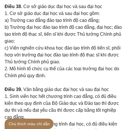
Điều 38.
Cơ sở giáo dục đại học và sau đại học
1. Cơ sở giáo dục đại học và sau đại học gồm:
a)
Trường cao đẳng đào tạo trình độ cao đẳng;
b)
Trường đại học đào tạo trình độ cao đẳng, đại học; đào
tạo trình độ thạc sĩ, tiến sĩ khi được Thủ tướng Chính phủ
giao;
c)
Viện nghiên cứu khoa học đào tạo trình độ tiến sĩ, phối
hợp với trường đại học đào tạo trình độ thạc sĩ khi được
Thủ tướng Chính phủ giao.
2. Mô hình tổ chức cụ thể của các loại trường đại học do
Chính phủ quy định.
Điều 39.
Văn bằng giáo dục đại học và sau đại học
1. Sinh viên học hết chương trình cao đẳng, có đủ điều
kiện theo quy định của Bộ Giáo dục và Đào tạo thì được
dự thi và nếu đạt yêu cầu thì được cấp bằng tốt nghiệp
cao đẳng.
Chú thích màu chỉ dẫn
Sinh viên học hết chương trình đại học, có đủ điều kiện