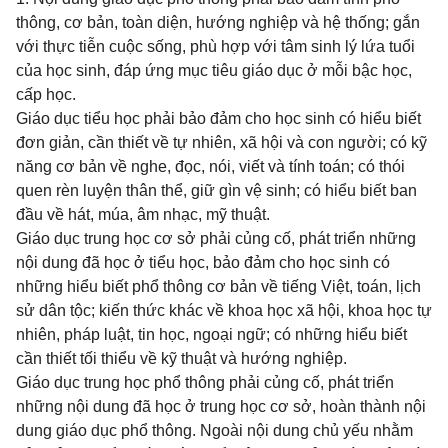
thông, cơ bản, toàn diện, hướng nghiệp và hệ thống; gắn
với thực tiễn cuộc sống, phù hợp với tâm sinh lý lứa tuổi
của học sinh, đáp ứng mục tiêu giáo dục ở mỗi bậc học,
cấp học.
Giáo dục tiểu học phải bảo đảm cho học sinh có hiểu biết
đơn giản, cần thiết về tự nhiên, xã hội và con người; có kỹ
năng cơ bản về nghe, đọc, nói, viết và tính toán; có thói
quen rèn luyện thân thể, giữ gìn vệ sinh; có hiểu biết ban
đầu về hát, múa, âm nhạc, mỹ thuật.
Giáo dục trung học cơ sở phải củng cố, phát triển những
nội dung đã học ở tiểu học, bảo đảm cho học sinh có
những hiểu biết phổ thông cơ bản về tiếng Việt, toán, lịch
sử dân tộc; kiến thức khác về khoa học xã hội, khoa học tự
nhiên, pháp luật, tin học, ngoại ngữ; có những hiểu biết
cần thiết tối thiểu về kỹ thuật và hướng nghiệp.
Giáo dục trung học phổ thông phải củng cố, phát triển
những nội dung đã học ở trung học cơ sở, hoàn thành nội
dung giáo dục phổ thông. Ngoài nội dung chủ yếu nhằm