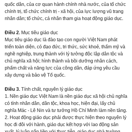
quốc dân, của cơ quan hành chính nhà nước, của tổ chức
chính trị, tổ chức chính trị - xã hội, của lực lượng vũ trang
nhân dân; tổ chức, cá nhân tham gia hoạt động giáo dục.
Điều 2.
Mục tiêu giáo dục
Mục tiêu giáo dục là đào tạo con người Việt Nam phát
triển toàn diện, có đạo đức, tri thức, sức khoẻ, thẩm mỹ và
nghề nghiệp, trung thành với lý tưởng độc lập dân tộc và
chủ nghĩa xã hội; hình thành và bồi dưỡng nhân cách,
phẩm chất và năng lực của công dân, đáp ứng yêu cầu
xây dựng và bảo vệ Tổ quốc.
Điều 3.
Tính chất, nguyên lý giáo dục
1. Nền giáo dục Việt Nam là nền giáo dục xã hội chủ nghĩa
có tính nhân dân, dân tộc, khoa học, hiện đại, lấy chủ
nghĩa Mác - Lê Nin và tư tưởng Hồ Chí Minh làm nền tảng.
2. Hoạt động giáo dục phải được thực hiện theo nguyên lý
học đi đôi với hành, giáo dục kết hợp với lao động sản
xuất, lý luận gắn liền với thực tiễn, giáo dục nhà trường