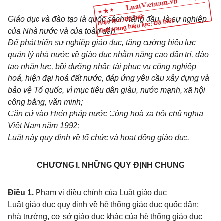
Hiệu lực: Đã biết
Giáo dục và đào tạo là quốc sách hàng đầu, là sự nghiệp
Tình trạng hiệu lực: Đã biết
của Nhà nước và của toàn dân.
Để phát triển sự nghiệp giáo dục, tăng cường hiệu lực
quản lý nhà nước về giáo dục nhằm nâng cao dân trí, đào
tạo nhân lực, bồi dưỡng nhân tài phục vụ công nghiệp
hoá, hiện đại hoá đất nước, đáp ứng yêu cầu xây dựng và
bảo vệ Tổ quốc, vì mục tiêu dân giàu, nước mạnh, xã hội
công bằng, văn minh;
Căn cứ vào Hiến pháp nước Cộng hoà xã hội chủ nghĩa
Việt Nam năm 1992;
Luật này quy định về tổ chức và hoạt động giáo dục.
CHƯƠNG I. NHỮNG QUY ĐỊNH CHUNG
Điều 1.
Phạm vi điều chỉnh của Luật giáo dục
Luật giáo dục quy định về hệ thống giáo dục quốc dân;
nhà trường, cơ sở giáo dục khác của hệ thống giáo dục