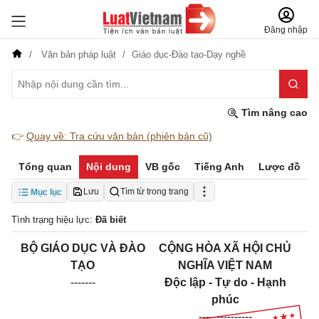
Đăng nhập
Văn bản pháp luật
Giáo dục-Đào tạo-Dạy nghề
Tìm nâng cao
👉
Quay về: Tra cứu văn bản (phiên bản cũ)
Tổng quan
Nội dung
VB gốc
Tiếng Anh
Lược đồ
Lưu
Tìm từ trong trang
Mục lục
Tình trạng hiệu lực:
Đã biết
BỘ GIÁO DỤC VÀ ĐÀO
CỘNG HÒA XÃ HỘI CHỦ
TẠO
NGHĨA VIỆT NAM
-------
Độc lập - Tự do - Hạnh
phúc
---------------