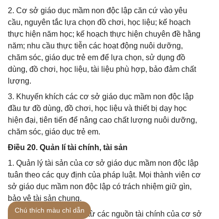
2. Cơ sở giáo dục mầm non độc lập căn cứ vào yêu
cầu, nguyên tắc lựa chọn đồ chơi, học liệu; kế hoạch
thực hiện năm học; kế hoạch thực hiện chuyên đề hằng
năm; nhu cầu thực tiễn các hoạt động nuôi dưỡng,
chăm sóc, giáo dục trẻ em để lựa chọn, sử dụng đồ
dùng, đồ chơi, học liệu, tài liệu phù hợp, bảo đảm chất
lượng.
3. Khuyến khích các cơ sở giáo dục mầm non độc lập
đầu tư đồ dùng, đồ chơi, học liệu và thiết bị dạy học
hiện đại, tiên tiến để nâng cao chất lượng nuôi dưỡng,
chăm sóc, giáo dục trẻ em.
Điều 20. Quản lí tài chính, tài sản
1. Quản lý tài sản của cơ sở giáo dục mầm non độc lập
tuân theo các quy định của pháp luật. Mọi thành viên cơ
sở giáo dục mầm non độc lập có trách nhiệm giữ gìn,
bảo vệ tài sản chung.
Chú thích màu chỉ dẫn
2. Việc quản lý thu, chi từ các nguồn tài chính của cơ sở