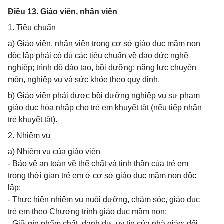
Điều 13. Giáo viên, nhân viên
1. Tiêu chuẩn
a) Giáo viên, nhân viên trong cơ sở giáo dục mầm non
độc lập phải có đủ các tiêu chuẩn về đạo đức nghề
nghiệp; trình độ đào tạo, bồi dưỡng; năng lực chuyên
môn, nghiệp vụ và sức khỏe theo quy định.
b) Giáo viên phải được bồi dưỡng nghiệp vụ sư phạm
giáo dục hòa nhập cho trẻ em khuyết tật (nếu tiếp nhận
trẻ khuyết tật).
2. Nhiệm vụ
a) Nhiệm vụ của giáo viên
- Bảo vệ an toàn về thể chất và tinh thần của trẻ em
trong thời gian trẻ em ở cơ sở giáo dục mầm non độc
lập;
- Thực hiện nhiệm vụ nuôi dưỡng, chăm sóc, giáo dục
trẻ em theo Chương trình giáo dục mầm non;
- Giữ gìn phẩm chất, danh dự, uy tín của nhà giáo; đối