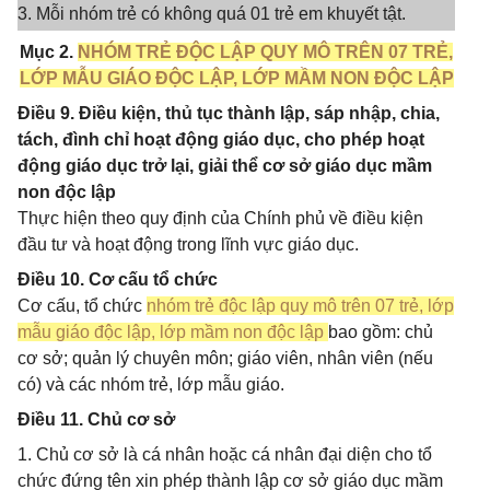
3. Mỗi nhóm trẻ có không quá 01 trẻ em khuyết tật.
Mục 2.
NHÓM TRẺ ĐỘC LẬP QUY MÔ TRÊN 07 TRẺ,
LỚP MẪU GIÁO ĐỘC LẬP, LỚP MẦM NON ĐỘC LẬP
Điều 9. Điều kiện, thủ tục thành lập, sáp nhập, chia,
tách, đình chỉ hoạt động giáo dục, cho phép hoạt
động giáo dục trở lại, giải thể cơ sở giáo dục mầm
non độc lập
Thực hiện theo quy định của Chính phủ về điều kiện
đầu tư và hoạt động trong lĩnh vực giáo dục.
Điều 10. Cơ cấu tổ chức
Cơ cấu, tổ chức
nhóm trẻ độc lập quy mô trên 07 trẻ, lớp
mẫu giáo độc lập, lớp mầm non độc lập
bao gồm: chủ
cơ sở; quản lý chuyên môn; giáo viên, nhân viên (nếu
có) và các nhóm trẻ, lớp mẫu giáo.
Điều 11. Chủ cơ sở
1. Chủ cơ sở là cá nhân hoặc cá nhân đại diện cho tổ
chức đứng tên xin phép thành lập cơ sở giáo dục mầm