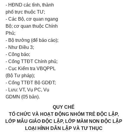
- HĐND các tỉnh, thành
phố trực thuộc TƯ;
- Các Bộ, cơ quan ngang
Bộ; cơ quan thuộc Chính
Phủ;
- Bộ trưởng (để báo cáo);
- Như Điều 3;
- Công báo;
- Cổng TTĐT Chính phủ;
- Cục Kiểm tra VBQPPL
(Bộ Tư pháp);
- Cổng TTĐT Bộ GDĐT;
- Lưu: VT, Vụ PC, Vụ
GDMN (05 bản).
QUY CHẾ
TỔ CHỨC VÀ HOẠT ĐỘNG NHÓM TRẺ ĐỘC LẬP,
LỚP MẪU GIÁO ĐỘC LẬP, LỚP MẦM NON ĐỘC LẬP
LOẠI HÌNH DÂN LẬP VÀ TƯ THỤC