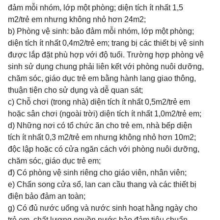
đảm mỗi nhóm, lớp một phòng; diện tích ít nhất 1,5
m2/trẻ em nhưng không nhỏ hơn 24m2;
b) Phòng vệ sinh: bảo đảm mỗi nhóm, lớp một phòng;
diện tích ít nhất 0,4m2/trẻ em; trang bị các thiết bị vệ sinh
được lắp đặt phù hợp với độ tuổi. Trường hợp phòng vệ
sinh sử dụng chung phải liên kết với phòng nuôi dưỡng,
chăm sóc, giáo dục trẻ em bằng hành lang giao thông,
thuận tiện cho sử dụng và dễ quan sát;
c) Chỗ chơi (trong nhà) diện tích ít nhất 0,5m2/trẻ em
hoặc sân chơi (ngoài trời) diện tích ít nhất 1,0m2/trẻ em;
d) Những nơi có tổ chức ăn cho trẻ em, nhà bếp diện
tích ít nhất 0,3 m2/trẻ em nhưng không nhỏ hơn 10m2;
độc lập hoặc có cửa ngăn cách với phòng nuôi dưỡng,
chăm sóc, giáo dục trẻ em;
đ) Có phòng vệ sinh riêng cho giáo viên, nhân viên;
e) Chấn song cửa sổ, lan can cầu thang và các thiết bị
điện bảo đảm an toàn;
g) Có đủ nước uống và nước sinh hoạt hằng ngày cho
trẻ em, chất lượng nguồn nước bảo đảm tiêu chuẩn