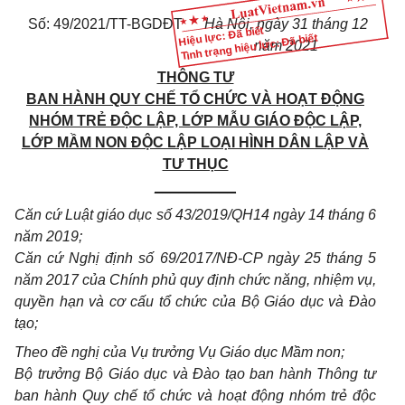
Số: 49/2021/TT-BGDĐT
Hà Nội, ngày 31 tháng 12
Hiệu lực: Đã biết
Tình trạng hiệu lực: Đã biết
năm 2021
THÔNG TƯ
BAN HÀNH QUY CHẾ TỔ CHỨC VÀ HOẠT ĐỘNG
NHÓM TRẺ ĐỘC LẬP, LỚP MẪU GIÁO ĐỘC LẬP,
LỚP MẦM NON ĐỘC LẬP LOẠI HÌNH DÂN LẬP VÀ
TƯ THỤC
__________
Căn cứ Luật giáo dục số 43/2019/QH14 ngày 14 tháng 6
năm 2019;
Căn cứ Nghị định số 69/2017/NĐ-CP ngày 25 tháng 5
năm 2017 của Chính phủ quy định chức năng, nhiệm vụ,
quyền hạn và cơ cấu tổ chức của Bộ Giáo dục và Đào
tạo;
Theo đề nghị của Vụ trưởng Vụ Giáo dục Mầm non;
Bộ trưởng Bộ Giáo dục và Đào tạo ban hành Thông tư
ban hành Quy chế tổ chức và hoạt động nhóm trẻ độc