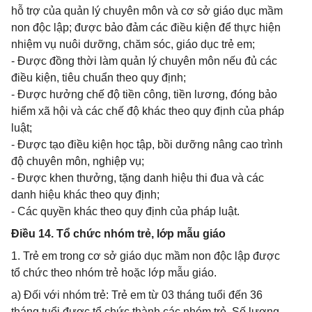
hỗ trợ của quản lý chuyên môn và cơ sở giáo dục mầm
non độc lập; được bảo đảm các điều kiện để thực hiện
nhiệm vụ nuôi dưỡng, chăm sóc, giáo dục trẻ em;
- Được đồng thời làm quản lý chuyên môn nếu đủ các
điều kiện, tiêu chuẩn theo quy định;
- Được hưởng chế độ tiền công, tiền lương, đóng bảo
hiểm xã hội và các chế độ khác theo quy định của pháp
luật;
- Được tạo điều kiện học tập, bồi dưỡng nâng cao trình
độ chuyên môn, nghiệp vụ;
- Được khen thưởng, tặng danh hiệu thi đua và các
danh hiệu khác theo quy định;
- Các quyền khác theo quy định của pháp luật.
Điều 14. Tổ chức nhóm trẻ, lớp mẫu giáo
1. Trẻ em trong cơ sở giáo dục mầm non độc lập được
tổ chức theo nhóm trẻ hoặc lớp mẫu giáo.
a) Đối với nhóm trẻ: Trẻ em từ 03 tháng tuổi đến 36
tháng tuổi được tổ chức thành các nhóm trẻ. Số lượng