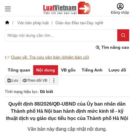
Đăng nhập
Văn bản pháp luật
Giáo dục-Đào tạo-Dạy nghề
Tìm nâng cao
👉
Quay về: Tra cứu văn bản (phiên bản cũ)
Tổng quan
Nội dung
VB gốc
Tiếng Anh
Lược đồ
Lưu
Theo dõi VB
Tình trạng hiệu lực:
Đã biết
Quyết định 88/2026/QĐ-UBND của Ủy ban nhân dân
Thành phố Hà Nội ban hành định mức kinh tế - kỹ
thuật dịch vụ giáo dục tiểu học của Thành phố Hà Nội
Văn bản này đang cập nhật nội dung.