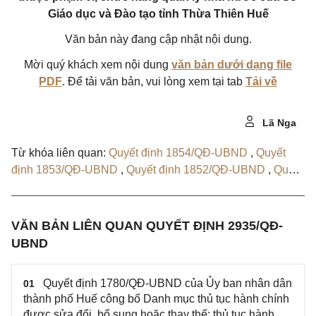
Giáo dục và Đào tạo tỉnh Thừa Thiên Huế
Văn bản này đang cập nhật nội dung.
Mời quý khách xem nội dung
văn bản dưới dạng file
PDF
. Để tải văn bản, vui lòng xem tại tab
Tải về
Lã Nga
Từ khóa liên quan:
Quyết định 1854/QĐ-UBND
,
Quyết
định 1853/QĐ-UBND
,
Quyết định 1852/QĐ-UBND
,
Quyết
định 1415/QĐ-UBND
,
Quyết định 1780/QĐ-UBND
VĂN BẢN LIÊN QUAN QUYẾT ĐỊNH 2935/QĐ-
UBND
Quyết định 1780/QĐ-UBND của Ủy ban nhân dân
01
thành phố Huế công bố Danh mục thủ tục hành chính
được sửa đổi, bổ sung hoặc thay thế; thủ tục hành