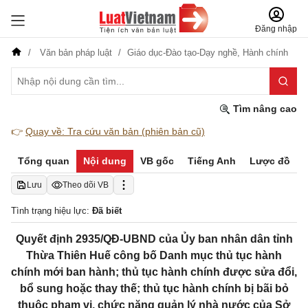
Đăng nhập
Văn bản pháp luật
Giáo dục-Đào tạo-Dạy nghề,
Hành chính
Tìm nâng cao
👉
Quay về: Tra cứu văn bản (phiên bản cũ)
Tổng quan
Nội dung
VB gốc
Tiếng Anh
Lược đồ
Lưu
Theo dõi VB
Tình trạng hiệu lực:
Đã biết
Quyết định 2935/QĐ-UBND của Ủy ban nhân dân tỉnh
Thừa Thiên Huế công bố Danh mục thủ tục hành
chính mới ban hành; thủ tục hành chính được sửa đổi,
bổ sung hoặc thay thế; thủ tục hành chính bị bãi bỏ
thuộc phạm vi, chức năng quản lý nhà nước của Sở