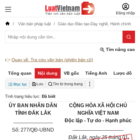
Đăng nhập
Văn bản pháp luật
Giáo dục-Đào tạo-Dạy nghề,
Hành chính
Tìm nâng cao
👉
Quay về: Tra cứu văn bản (phiên bản cũ)
Tổng quan
Nội dung
VB gốc
Tiếng Anh
Lược đồ
Lưu
Tìm từ trong trang
Mục lục
Tình trạng hiệu lực:
Đã biết
ỦY BAN NHÂN DÂN
CỘNG HÒA XÃ HỘI CHỦ
TỈNH ĐẮK LẮK
NGHĨA VIỆT NAM
______________
Độc lập - Tự do - Hạnh phúc
__________________
Số: 277/QĐ-UBND
Đắk Lắk, ngày 25 tháng 01