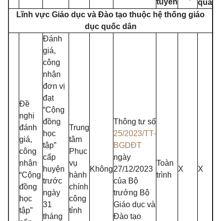
tuyến
quả
Lĩnh vực Giáo dục và Đào tạo thuộc hệ thống giáo
dục quốc dân
Đánh
giá,
công
nhận
đơn vị
đạt
Đề
“Cộng
nghị
đồng
Thông tư số
đánh
Trung
học
25/2023/TT-
giá,
tâm
tập”
BGDĐT
công
Phục
cấp
ngày
nhận
vụ
Toàn
huyện
Không
27/12/2023
X
X
“Cộng
hành
trình
trước
của Bộ
đồng
chính
ngày
trưởng Bộ
học
công
31
Giáo dục và
tập”
tỉnh
tháng
Đào tạo