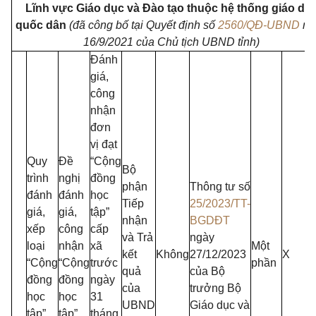
Lĩnh vực Giáo dục và Đào tạo thuộc hệ thống giáo dụ
quốc dân
(đã công bố tại Quyết định số
2560/QĐ-UBND
ng
16/9/2021 của Chủ tịch UBND tỉnh)
Đánh
giá,
công
nhận
đơn
vị đạt
Quy
Đề
“Cộng
Bộ
trình
nghị
đồng
phận
Thông tư số
đánh
đánh
học
Tiếp
25/2023/TT-
giá,
giá,
tập”
nhận
BGDĐT
xếp
công
cấp
và Trả
ngày
loại
nhận
xã
Một
kết
Không
27/12/2023
X
“Cộng
“Cộng
trước
phần
quả
của Bộ
đồng
đồng
ngày
của
trưởng Bộ
học
học
31
UBND
Giáo dục và
tập”
tập”
tháng