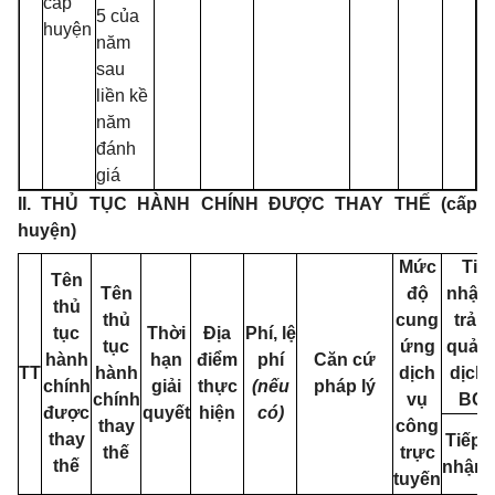
cấp
5 của
huyện
năm
sau
liền kề
năm
đánh
giá
II. THỦ TỤC HÀNH CHÍNH ĐƯỢC THAY THẾ (cấp
huyện)
Mức
Tiế
Tên
Tên
độ
nhận 
thủ
thủ
cung
trả k
tục
Thời
Địa
Phí, lệ
tục
ứng
quả q
hành
hạn
điểm
phí
Căn cứ
TT
hành
dịch
dịch 
chính
giải
thực
(nếu
pháp lý
chính
vụ
BCC
được
quyết
hiện
có)
thay
công
thay
Tiếp
thế
trực
thế
nhận
tuyến