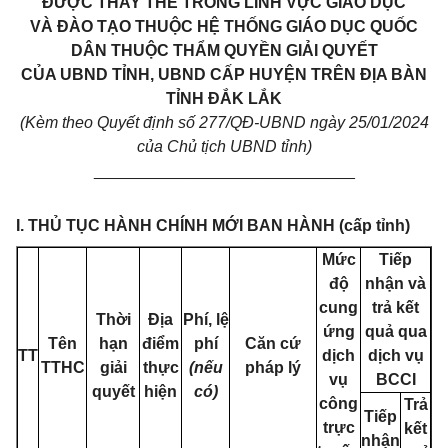
ĐƯỢC THAY THẾ TRONG LĨNH VỰC GIÁO DỤC
VÀ ĐÀO TẠO THUỘC HỆ THỐNG GIÁO DỤC QUỐC
DÂN THUỘC THẨM QUYỀN GIẢI QUYẾT
CỦA UBND TỈNH, UBND CẤP HUYỆN TRÊN ĐỊA BÀN
TỈNH ĐẮK LẮK
(Kèm theo Quyết định số 277/QĐ-UBND ngày 25/01/2024
của Chủ tịch UBND tỉnh)
_____________________________
I. THỦ TỤC HÀNH CHÍNH MỚI BAN HÀNH (cấp tỉnh)
Mức
Tiếp
độ
nhận và
cung
trả kết
Thời
Địa
Phí, lệ
ứng
quả qua
Tên
hạn
điểm
phí
Căn cứ
TT
dịch
dịch vụ
TTHC
giải
thực
(nếu
pháp lý
vụ
BCCI
quyết
hiện
có)
công
Trả
Tiếp
trực
kết
nhận