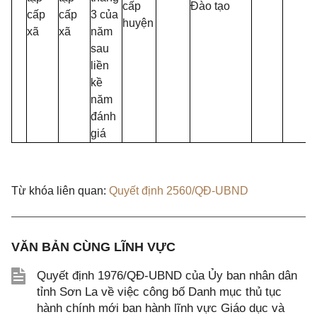
cấp
Đào tạo
cấp
cấp
3 của
huyện
xã
xã
năm
sau
liền
kề
năm
đánh
giá
Từ khóa liên quan:
Quyết định 2560/QĐ-UBND
VĂN BẢN CÙNG LĨNH VỰC
Quyết định 1976/QĐ-UBND của Ủy ban nhân dân
tỉnh Sơn La về việc công bố Danh mục thủ tục
hành chính mới ban hành lĩnh vực Giáo dục và