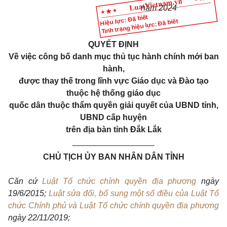
năm 2024
Hiệu lực: Đã biết
Tình trạng hiệu lực: Đã biết
QUYẾT ĐỊNH
Về việc công bố danh mục thủ tục hành chính mới ban
hành,
được thay thế trong lĩnh vực Giáo dục và Đào tạo
thuộc hệ thống giáo dục
quốc dân thuộc thẩm quyền giải quyết của UBND tỉnh,
UBND cấp huyện
trên địa bàn tỉnh Đắk Lắk
__________________
CHỦ TỊCH ỦY BAN NHÂN DÂN TỈNH
Căn cứ
Luật Tổ chức chính quyền địa phương
ngày
19/6/2015;
Luật sửa đổi, bổ sung một số điều của Luật Tổ
chức Chính phủ và Luật Tổ chức chính quyền địa phương
ngày 22/11/2019;