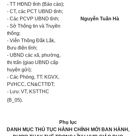
- TT HĐND tỉnh (Báo cáo);
- CT, các PCT UBND tỉnh;
- Các PCVP UBND tỉnh;
Nguyễn Tuấn Hà
- Sở Thông tin và Truyền
thông;
- Viễn Thông Đắk Lắk,
Bưu điện tỉnh;
- UBND các xã, phường,
thị trấn (giao UBND cấp
huyện gửi);
- Các Phòng, TT: KGVX,
PVHCC, CN&CTTĐT;
- Lưu: VT, KSTTHC
(B_05).
Phụ lục
DANH MỤC THỦ TỤC HÀNH CHÍNH MỚI BAN HÀNH,