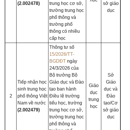
(2.002478)
trung học cơ sở,
sở giáo
trường trung học
dục
phổ thông và
trường phổ
thông có nhiều
cấp học
Thông tư số
15/2026/TT-
BGDĐT
ngày
24/3/2026 của
Bộ trưởng Bộ
Sở
Tiếp nhận học
Giáo dục và Đào
Giáo
Giáo
sinh trung học
tạo ban hành
dục và
dục
2
phổ thông Việt
Điều lệ trường
Đào
trung
Nam về nước
tiểu học, trường
tạo/Cơ
học
(2.002479)
trung học cơ sở,
sở giáo
trường trung học
dục
phổ thông và