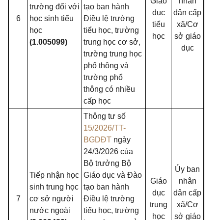
Giáo
nhân
trường đối với
tạo ban hành
dục
dân cấp
6
học sinh tiểu
Điều lệ trường
tiểu
xã/Cơ
học
tiểu học, trường
học
sở giáo
(1.005099)
trung học cơ sở,
dục
trường trung học
phổ thông và
trường phổ
thông có nhiều
cấp học
Thông tư số
15/2026/TT-
BGDĐT
ngày
24/3/2026 của
Bộ trưởng Bộ
Ủy ban
Tiếp nhận học
Giáo dục và Đào
Giáo
nhân
sinh trung học
tạo ban hành
dục
dân cấp
7
cơ sở người
Điều lệ trường
trung
xã/Cơ
nước ngoài
tiểu học, trường
học
sở giáo