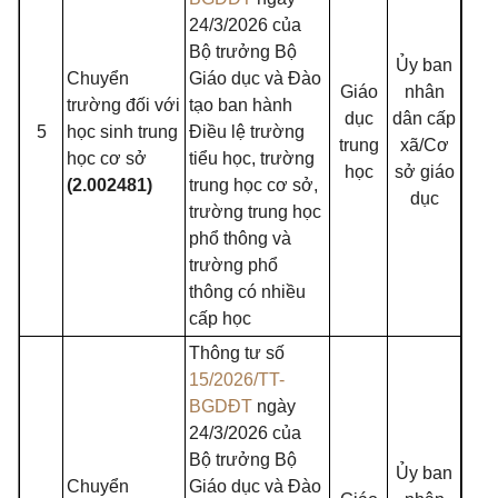
24/3/2026 của
Bộ trưởng Bộ
Ủy ban
Chuyển
Giáo dục và Đào
Giáo
nhân
trường đối với
tạo ban hành
dục
dân cấp
5
học sinh trung
Điều lệ trường
trung
xã/Cơ
học cơ sở
tiểu học, trường
học
sở giáo
(2.002481)
trung học cơ sở,
dục
trường trung học
phổ thông và
trường phổ
thông có nhiều
cấp học
Thông tư số
15/2026/TT-
BGDĐT
ngày
24/3/2026 của
Bộ trưởng Bộ
Ủy ban
Chuyển
Giáo dục và Đào