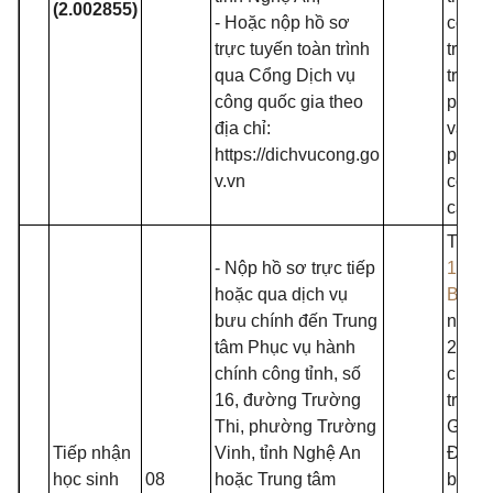
(2.002855)
- Hoặc nộp hồ sơ
cơ sở
trực tuyến toàn trình
trườn
qua Cổng Dịch vụ
trung
công quốc gia theo
phổ t
địa chỉ:
và tr
https://dichvucong.go
phổ t
v.vn
có nh
cấp h
Thông
- Nộp hồ sơ trực tiếp
15/20
hoặc qua dịch vụ
BGD
bưu chính đến Trung
ngày
tâm Phục vụ hành
24/3/
chính công tỉnh, số
của B
16, đường Trường
trưởn
Thi, phường Trường
Giáo 
Tiếp nhận
Vinh, tỉnh Nghệ An
Đào t
học sinh
08
hoặc Trung tâm
ban h