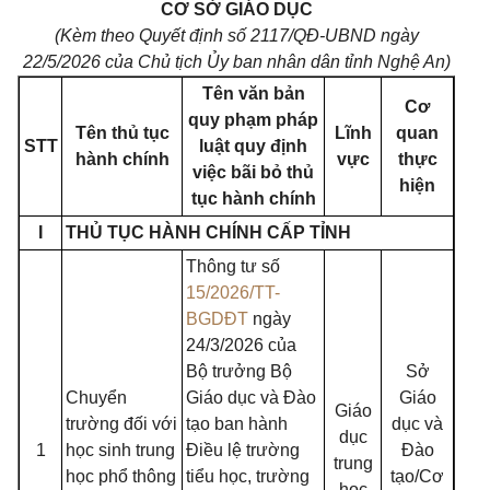
CƠ SỞ GIÁO DỤC
(Kèm theo Quyết định số 2117/QĐ-UBND ngày
22/5/2026 của Chủ tịch Ủy ban nhân dân tỉnh Nghệ An)
Tên văn bản
Cơ
quy phạm pháp
Tên thủ tục
Lĩnh
quan
STT
luật quy định
hành chính
vực
thực
việc bãi bỏ thủ
hiện
tục hành chính
I
THỦ TỤC HÀNH CHÍNH CẤP TỈNH
Thông tư số
15/2026/TT-
BGDĐT
ngày
24/3/2026 của
Bộ trưởng Bộ
Sở
Chuyển
Giáo dục và Đào
Giáo
Giáo
trường đối với
tạo ban hành
dục và
dục
1
học sinh trung
Điều lệ trường
Đào
trung
học phổ thông
tiểu học, trường
tạo/Cơ
học