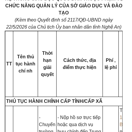
CHỨC NĂNG QUẢN LÝ CỦA SỞ GIÁO DỤC VÀ ĐÀO
TẠO
(Kèm theo Quyết định số 2117/QĐ-UBND ngày
22/5/2026 của Chủ tịch Ủy ban nhân dân tỉnh Nghệ An)
Thời
Tên thủ
hạn
Cách thức, địa
Phí ,
Că
TT
tục hành
giải
điểm thực hiện
lệ phí
phá
chí nh
quyết
THỦ TỤC HÀNH CHÍNH CẤP TỈNH/CẤP XÃ
Thông
-
- Nộp hồ sơ trực tiếp
15/20
Chuyển
hoặc qua dịch vụ
BGD
trường
bưu chính đến Trung
ngày