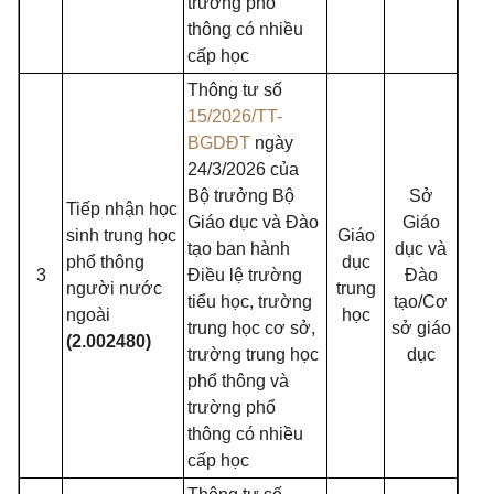
trường phổ
thông có nhiều
cấp học
Thông tư số
15/2026/TT-
BGDĐT
ngày
24/3/2026 của
Bộ trưởng Bộ
Sở
Tiếp nhận học
Giáo dục và Đào
Giáo
sinh trung học
Giáo
tạo ban hành
dục và
phổ thông
dục
3
Điều lệ trường
Đào
người nước
trung
tiểu học, trường
tạo/Cơ
ngoài
học
trung học cơ sở,
sở giáo
(2.002480)
trường trung học
dục
phổ thông và
trường phổ
thông có nhiều
cấp học