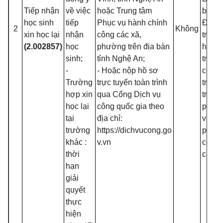
Tiếp nhận
về việc
hoặc Trung tâm
ban h
học sinh
tiếp
Phục vụ hành chính
Điều 
2
Không
xin học lại
nhận
công các xã,
trườn
(2.002857)
học
phường trên địa bàn
học, 
sinh;
tỉnh Nghệ An;
trung
-
- Hoặc nộp hồ sơ
cơ sở
Trường
trực tuyến toàn trình
trườn
hợp xin
qua Cổng Dịch vụ
trung
học lại
công quốc gia theo
phổ t
tại
địa chỉ:
và tr
trường
https://dichvucong.go
phổ t
khác :
v.vn
có nh
thời
cấp h
hạn
giải
quyết
thực
hiện