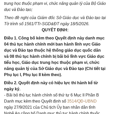
trung học thuộc phạm vi, chức năng quản lý của Bộ Giáo
dục và Đào tạo;
Theo đề nghị của Giám đốc Sở Giáo dục và Đào tạo tại
Tờ trình số 1561/TTr-SGD&ĐT ngày 18/5/2026.
QUYẾT ĐỊNH:
Điều 1. Công bố kèm theo Quyết định này danh mục
04 thủ tục hành chính mới ban hành lĩnh vực Giáo
dục và Đào tạo thuộc hệ thống giáo dục quốc dân
và 08 thủ tục hành chính bị bãi bỏ lĩnh vực Giáo dục
tiểu học, Giáo dục trung học thuộc phạm vi, chức
năng quản lý của Sở Giáo dục và Đào tạo (Chi tiết tại
Phụ lục I, Phụ lục II kèm theo).
Điều 2. Quyết định này có hiệu lực thi hành kể từ
ngày ký.
- Bãi bỏ thủ tục hành chính số thứ tự 6 Mục II Phần B
Danh mục kèm theo Quyết định số
3514/QĐ-UBND
ngày 27/9/2021 của Chủ tịch Ủy ban nhân dân tỉnh
Nghệ An công bố Danh mục thủ tục hành chính thuộc