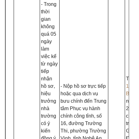
- Trong
thời
gian
không
quá 05
ngày
làm
việc kể
từ ngày
tiếp
nhận
Thông
hồ sơ,
- Nộp hồ sơ trực tiếp
15/20
hiệu
hoặc qua dịch vụ
BGD
trưởng
bưu chính đến Trung
ngày
nhà
tâm Phục vụ hành
24/3/
trường
chính công tỉnh, số
của B
có ý
16, đường Trường
trưởn
kiến
Thi, phường Trường
Giáo 
đồng ý
Vinh, tỉnh Nghệ An
Đào t