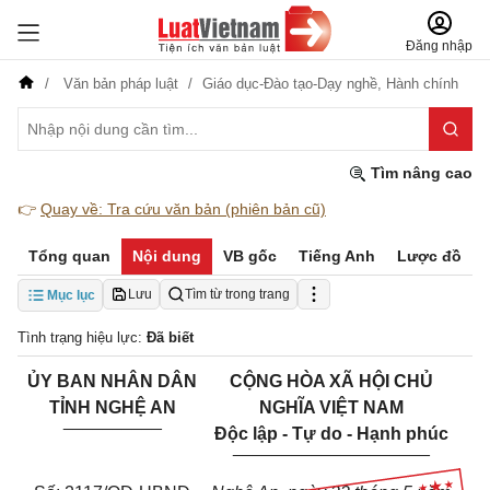
Đăng nhập
Văn bản pháp luật
Giáo dục-Đào tạo-Dạy nghề,
Hành chính
Tìm nâng cao
👉
Quay về: Tra cứu văn bản (phiên bản cũ)
Tổng quan
Nội dung
VB gốc
Tiếng Anh
Lược đồ
Lưu
Tìm từ trong trang
Mục lục
Tình trạng hiệu lực:
Đã biết
ỦY BAN NHÂN DÂN
CỘNG HÒA XÃ HỘI CHỦ
TỈNH NGHỆ AN
NGHĨA VIỆT NAM
__________
Độc lập - Tự do - Hạnh phúc
____________________