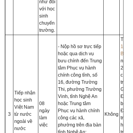
như đối
với học
sinh
chuyển
trường.
Thông
- Nộp hồ sơ trực tiếp
15/20
hoặc qua dịch vụ
BGD
bưu chính đến Trung
ngày
tâm Phục vụ hành
24/3/
chính công tỉnh, số
của B
16, đường Trường
trưởn
Thi, phường Trường
Giáo 
Tiếp nhận
Vinh, tỉnh Nghệ An
Đào t
học sinh
08
hoặc Trung tâm
ban h
Việt Nam
ngày
Phục vụ hành chính
Điều 
3
từ nước
Không
làm
công các xã,
trườn
ngoài về
việc
phường trên địa bàn
học, 
nước
tỉnh Nghệ An;
trung