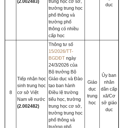
(2.002483)
trung học cơ sở,
dục
trường trung học
phổ thông và
trường phổ
thông có nhiều
cấp học
Thông tư số
15/2026/TT-
BGDĐT
ngày
24/3/2026 của
Bộ trưởng Bộ
Ủy ban
Tiếp nhận học
Giáo dục và Đào
Giáo
nhân
sinh trung học
tạo ban hành
dục
dân cấp
8
cơ sở Việt
Điều lệ trường
trung
xã/Cơ
Nam về nước
tiểu học, trường
học
sở giáo
(2.002482)
trung học cơ sở,
dục
trường trung học
phổ thông và
trường phổ