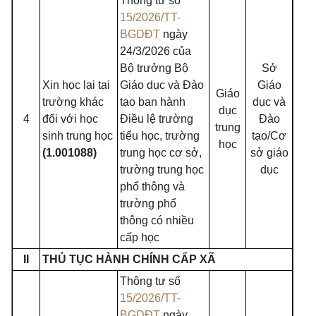
Thông tư số
15/2026/TT-
BGDĐT
ngày
24/3/2026 của
Bộ trưởng Bộ
Sở
Xin học lại tại
Giáo dục và Đào
Giáo
Giáo
trường khác
tạo ban hành
dục và
dục
4
đối với học
Điều lệ trường
Đào
trung
sinh trung học
tiểu học, trường
tạo/Cơ
học
(1.001088)
trung học cơ sở,
sở giáo
trường trung học
dục
phổ thông và
trường phổ
thông có nhiều
cấp học
II
THỦ TỤC HÀNH CHÍNH CẤP XÃ
Thông tư số
15/2026/TT-
BGDĐT
ngày