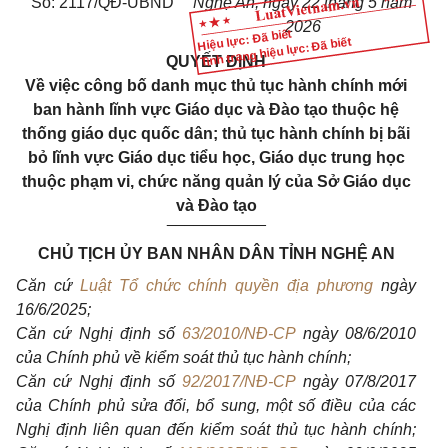
Số: 2117/QĐ-UBND
Nghệ An, ngày 22 tháng 5 năm
2026
Hiệu lực: Đã biết
Tình trạng hiệu lực: Đã biết
QUYẾT ĐỊNH
Về việc công bố danh mục thủ tục hành chính mới
ban hành lĩnh vực Giáo dục và Đào tạo thuộc hệ
thống giáo dục quốc dân; thủ tục hành chính bị bãi
bỏ lĩnh vực Giáo dục tiểu học, Giáo dục trung học
thuộc phạm vi, chức năng quản lý của Sở Giáo dục
và Đào tạo
___________
CHỦ TỊCH ỦY BAN NHÂN DÂN TỈNH NGHỆ AN
Căn cứ
Luật Tổ chức chính quyền địa phương
ngày
16/6/2025;
Căn cứ Nghị định số
63/2010/NĐ-CP
ngày 08/6/2010
của Chính phủ về kiểm soát thủ tục hành chính;
Căn cứ Nghị định số
92/2017/NĐ-CP
ngày 07/8/2017
của Chính phủ sửa đổi, bổ sung, một số điều của các
Nghị định liên quan đến kiểm soát thủ tục hành chính;