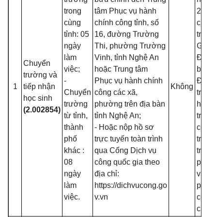
trong
tâm Phục vụ hành
24/3/
cùng
chính công tỉnh, số
của B
tỉnh: 05
16, đường Trường
trưởn
ngày
Thi, phường Trường
Giáo 
làm
Vinh, tỉnh Nghệ An
Đào t
Chuyển
việc;
hoặc Trung tâm
ban h
trường và
-
Phục vụ hành chính
Điều 
1
tiếp nhận
Không
Chuyển
công các xã,
trườn
học sinh
trường
phường trên địa bàn
học, 
(2.002854)
từ tỉnh,
tỉnh Nghệ An;
trung
thành
- Hoặc nộp hồ sơ
cơ sở
phố
trực tuyến toàn trình
trườn
khác :
qua Cổng Dịch vụ
trung
08
công quốc gia theo
phổ t
ngày
địa chỉ:
và tr
làm
https://dichvucong.go
phổ t
việc.
v.vn
có nh
cấp h