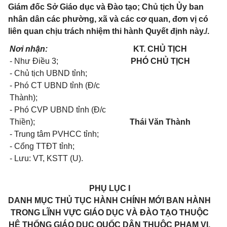
Giám đốc Sở Giáo dục và Đào tạo; Chủ tịch Ủy ban
nhân dân các phường, xã và các cơ quan, đơn vị có
liên quan chịu trách nhiệm thi hành Quyết định này./.
Nơi nhận:
KT. CHỦ TỊCH
- Như Điều 3;
PHÓ CHỦ TỊCH
- Chủ tịch UBND tỉnh;
- Phó CT UBND tỉnh (Đ/c
Thành);
- Phó CVP UBND tỉnh (Đ/c
Thiền);
Thái Văn Thành
- Trung tâm PVHCC tỉnh;
- Cổng TTĐT tỉnh;
- Lưu: VT, KSTT (U).
PHỤ LỤC I
DANH MỤC THỦ TỤC HÀNH CHÍNH MỚI BAN HÀNH
TRONG LĨNH VỰC GIÁO DỤC VÀ ĐÀO TẠO THUỘC
HỆ THỐNG GIÁO DỤC QUỐC DÂN THUỘC PHẠM VI,