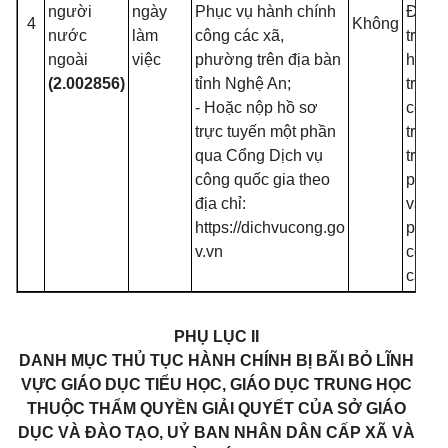
người
ngày
Phục vụ hành chính
Điều 
4
Không
nước
làm
công các xã,
trườn
ngoài
việc
phường trên địa bàn
học, 
(2.002856)
tỉnh Nghệ An;
trung
- Hoặc nộp hồ sơ
cơ sở
trực tuyến một phần
trườn
qua Cổng Dịch vụ
trung
công quốc gia theo
phổ t
địa chỉ:
và tr
https://dichvucong.go
phổ t
v.vn
có nh
cấp h
PHỤ LỤC II
DANH MỤC THỦ TỤC HÀNH CHÍNH BỊ BÃI BỎ LĨNH
VỰC GIÁO DỤC TIỂU HỌC, GIÁO DỤC TRUNG HỌC
THUỘC THẨM QUYỀN GIẢI QUYẾT CỦA SỞ GIÁO
DỤC VÀ ĐÀO TẠO, UỶ BAN NHÂN DÂN CẤP XÃ VÀ