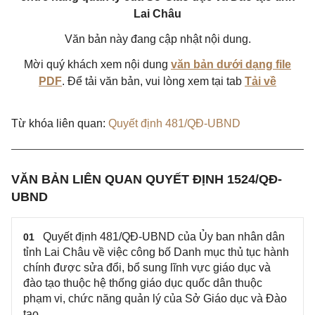
Lai Châu
Văn bản này đang cập nhật nội dung.
Mời quý khách xem nội dung
văn bản dưới dạng file
PDF
. Để tải văn bản, vui lòng xem tại tab
Tải về
Từ khóa liên quan:
Quyết định 481/QĐ-UBND
VĂN BẢN LIÊN QUAN QUYẾT ĐỊNH 1524/QĐ-
UBND
Quyết định 481/QĐ-UBND của Ủy ban nhân dân
01
tỉnh Lai Châu về việc công bố Danh mục thủ tục hành
chính được sửa đổi, bổ sung lĩnh vực giáo dục và
đào tạo thuộc hệ thống giáo dục quốc dân thuộc
phạm vi, chức năng quản lý của Sở Giáo dục và Đào
tạo