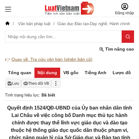
Đăng nhập
Văn bản pháp luật
Giáo dục-Đào tạo-Dạy nghề,
Hành chính
Tìm nâng cao
👉
Quay về: Tra cứu văn bản (phiên bản cũ)
Tổng quan
Nội dung
VB gốc
Tiếng Anh
Lược đồ
Lưu
Theo dõi VB
Tình trạng hiệu lực:
Đã biết
Quyết định 1524/QĐ-UBND của Ủy ban nhân dân tỉnh
Lai Châu về việc công bố Danh mục thủ tục hành
chính được thay thế lĩnh vực giáo dục và đào tạo
thuộc hệ thống giáo dục quốc dân thuộc phạm vi,
chức năng quản lý của Sở Giáo dục và Đào tạo tỉnh