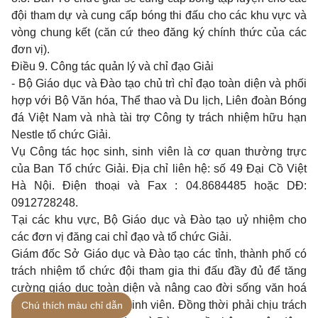
đội tham dự và cung cấp bóng thi đấu cho các khu vực và
vòng chung kết (căn cứ theo đăng ký chính thức của các
đơn vị).
Điều 9. Công tác quản lý và chỉ đạo Giải
- Bộ Giáo dục và Đào tạo chủ trì chỉ đạo toàn diện và phối
hợp với Bộ Văn hóa, Thể thao và Du lịch, Liên đoàn Bóng
đá Việt Nam và nhà tài trợ Công ty trách nhiệm hữu hạn
Nestle tổ chức Giải.
Vụ Công tác học sinh, sinh viên là cơ quan thường trực
của Ban Tổ chức Giải. Địa chỉ liên hệ: số 49 Đại Cồ Việt
Hà Nội. Điện thoại và Fax : 04.8684485 hoặc DĐ:
0912728248.
Tại các khu vực, Bộ Giáo dục và Đào tạo uỷ nhiệm cho
các đơn vị đăng cai chỉ đạo và tổ chức Giải.
Giám đốc Sở Giáo dục và Đào tạo các tỉnh, thành phố có
trách nhiệm tổ chức đội tham gia thi đấu đầy đủ để tăng
cường giáo dục toàn diện và nâng cao đời sống văn hoá
thể thao cho học sinh, sinh viên. Đồng thời phải chịu trách
Chú thích màu chỉ dẫn