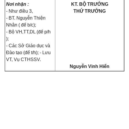
Nơi nhận :
KT. BỘ TRƯỞNG
- Như điều 3,
THỨ TRƯỞNG
- BT. Nguyễn Thiện
Nhân ( để b/c);
- Bộ VH,TT,DL (để p/h
);
- Các Sở Giáo dục và
Đào tạo (để t/h); - Lưu
VT, Vụ CTHSSV.
Nguyễn Vinh Hiển