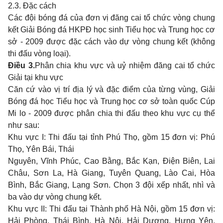
2.3. Đặc cách
Các đội bóng đá của đơn vị đăng cai tổ chức vòng chung
kết Giải Bóng đá HKPĐ học sinh Tiểu học và Trung học cơ
sở - 2009 được đặc cách vào dự vòng chung kết (không
thi đấu vòng loại).
Điều 3.
Phân chia khu vực và uỷ nhiệm đăng cai tổ chức
Giải tại khu vực
Căn cứ vào vị trí địa lý và đặc điểm của từng vùng, Giải
Bóng đá học Tiểu học và Trung học cơ sở toàn quốc Cúp
Mi lo - 2009 được phân chia thi đấu theo khu vực cụ thể
như sau:
Khu vực I: Thi đấu tại tỉnh Phú Thọ, gồm 15 đơn vị: Phú
Thọ, Yên Bái, Thái
Nguyên, Vĩnh Phúc, Cao Bằng, Bắc Kạn, Điện Biên, Lai
Châu, Sơn La, Hà Giang, Tuyên Quang, Lào Cai, Hòa
Bình, Bắc Giang, Lạng Sơn. Chọn 3 đội xếp nhất, nhì và
ba vào dự vòng chung kết.
Khu vực II: Thi đấu tại Thành phố Hà Nội, gồm 15 đơn vị:
Hải Phòng, Thái Bình, Hà Nội, Hải Dương, Hưng Yên,