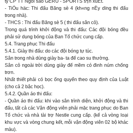
ty CP TT Ngôi sao GERU - SPORTS s¶n xuÊt.
- TiÓu häc: Thi đấu Bãng sè 4 (kh«ng nÈy dïng thi đấu
trong nhà).
- THCS : Thi đấu Bãng sè 5 ( thi đấu sân cỏ).
Trong quá trình khởi động và thi đấu: Các đội bóng đều
phải sử dụng bóng của Ban Tổ chức cung cấp.
5.4. Trang phục Thi đấu
5.4.1. Giày thi đấu: do các đội bóng tự túc.
Sân trong nhà dùng giày ba- ta đế cao su thường.
Sân cỏ ngoài trời dùng giày đế mềm có đinh núm chống
trơn.
Nhất thiết phải có bọc ống quyển theo quy định của Luật
(cho cả 2 bậc học).
5.4.2. Quần áo thi đấu:
- Quần áo thi đấu: khi vào sân trình diện, khởi động và thi
đấu, tất cả các Vận động viên phải mặc trang phục do Ban
Tổ chức và nhà tài trợ Nestle cung cấp. (kể cả vòng loại
khu vực và vòng chung kết, mỗi vận động viên 02 bộ khác
màu).