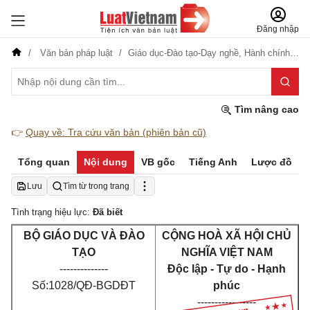
Đăng nhập
Văn bản pháp luật
Giáo dục-Đào tạo-Dạy nghề,
Hành chính,
Thi
Tìm nâng cao
👉
Quay về: Tra cứu văn bản (phiên bản cũ)
Tổng quan
Nội dung
VB gốc
Tiếng Anh
Lược đồ
Lưu
Tìm từ trong trang
Tình trạng hiệu lực:
Đã biết
BỘ GIÁO DỤC VÀ ĐÀO
CỘNG HOÀ XÃ HỘI CHỦ
TẠO
NGHĨA VIỆT NAM
--------------
Độc lập - Tự do - Hạnh
Số:1028/QĐ-BGDĐT
phúc
-----------------