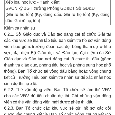
Xếp loại học lực: - Hạnh kiểm:
GVCN ký BGH trường Phòng GD&ĐT Sở GD&ĐT
(Ghi rõ họ tên) (Ký, đ
ó
ng dấu. Ghi rõ họ tên) (Ký, đ
ó
ng
dấu. Ghi rõ họ, tên)
Kiểm tra nhân sự
6.2.1. Sở Giáo dục và Đ
à
o tạo đăng cai tổ chức Giải tại
các khu vực sẽ thành lập tiểu ban kiểm tra hồ sơ vận động
viên bao gồm: trưởng đoàn các đội bóng tham dự ở khu
vực, đại diện Bộ Giáo dục và Đ
à
o tạo, đại diện của Sở
Giáo dục và Đ
à
o tạo nơi đăng cai tổ chức thi đấu (gồm:
thanh tra giáo dục, phòng tiểu học và phòng trung học phổ
thông). Ban Tổ chức tại vòng đấu bảng hoặc vòng chung
kết cử Trưởng Tiểu ban kiểm tra nhân sự để xác nhận học
sinh dự thi hợp lệ.
6.2.2. Thẻ vận động viên: Ban Tổ chức sẽ làm thẻ VĐV
cho các VĐV đủ tiêu chuẩn dự thi. Chỉ những vận động
viên có thẻ vận động viên mới được phép thi đấu.
6.2.3. Ban Tổ chức các khu vực sẽ gửi hồ sơ các đội
được vào chung kết về Ban Tổ chức vòng chung kết (có