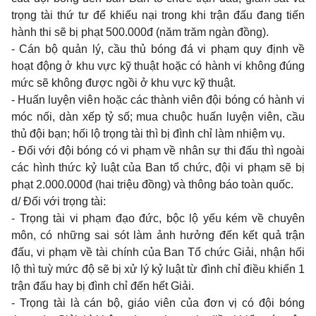
trọng tài thứ tư để khiếu nại trong khi trận đấu đang tiến
hành thi sẽ bị phạt 500.000đ (năm trăm ngàn đồng).
- Cán bộ quản lý, cầu thủ bóng đá vi phạm quy định về
hoạt động ở khu vực kỹ thuật hoặc có hành vi không đúng
mức sẽ không được ngồi ở khu vực kỹ thuật.
- Huấn luyện viên hoặc các thành viên đội bóng có hành vi
móc nối, dàn xếp tỷ số; mua chuộc huấn luyện viên, cầu
thủ đội bạn; hối lộ trọng tài thì bị đình chỉ làm nhiệm vụ.
- Đối với đội bóng có vi phạm về nhân sự thi đấu thì ngoài
các hình thức kỷ luật của Ban tổ chức, đội vi phạm sẽ bị
phạt 2.000.000đ (hai triệu đồng) và thông báo toàn quốc.
d/ Đối với trọng tài:
- Trọng tài vi phạm đạo đức, bộc lộ yếu kém về chuyên
môn, có những sai sót làm ảnh hưởng đến kết quả trận
đấu, vi phạm về tài chính của Ban Tổ chức Giải, nhận hối
lộ thì tuỳ mức độ sẽ bị xử lý kỷ luật từ đình chỉ điều khiển 1
trận đấu hay bị đình chỉ đến hết Giải.
- Trọng tài là cán bộ, giáo viên của đơn vị có đội bóng