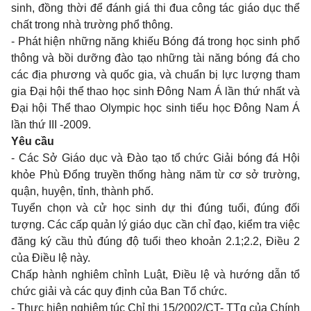
sinh, đồng thời để đánh giá thi đua công tác giáo dục thể
chất trong nhà trường phổ thông.
- Phát hiện những năng khiếu Bóng đá trong học sinh phổ
thông và bồi dưỡng đào tạo những tài năng bóng đá cho
các địa phương và quốc gia, và chuẩn bị lực lượng tham
gia Đại hội thể thao học sinh Đông Nam Á lần thứ nhất và
Đại hội Thể thao Olympic học sinh tiểu học Đông Nam Á
lần thứ III -2009.
Yêu cầu
- Các Sở Giáo dục và Đào tạo tổ chức Giải bóng đá Hội
khỏe Phù Đổng truyền thống hàng năm từ cơ sở trường,
quận, huyện, tỉnh, thành phố.
Tuyển chọn và cử học sinh dự thi đúng tuổi, đúng đối
tượng. Các cấp quản lý giáo dục cần chỉ đạo, kiểm tra việc
đăng ký cầu thủ đúng độ tuổi theo khoản 2.1;2.2, Điều 2
của Điều lệ này.
Chấp hành nghiêm chỉnh Luật, Điều lệ và hướng dẫn tổ
chức giải và các quy định của Ban Tổ chức.
- Thực hiện nghiêm túc Chỉ thị 15/2002/CT- TTg của Chính