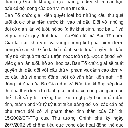
tham dự Giải thì không được tham gia điều khiển các trận
đấu có đội bóng của đơn vị mình thi đấu.
Ban Tổ chức giải kiên quyết loại bỏ những cầu thủ quá
tuổi được phát hiện trước khi vào thi đấu. Đối với những
đội có gian lận về tuổi, hồ sơ (giấy khai sinh, học bạ …) và
vi phạm các quy định khác của Điều lệ mà Ban Tổ chức
Giải tại các khu vực và vòng chung kết phát hiện được
trong và sau khi Giải đã tiến hành sẽ bị truất quyền thi đấu,
hủy bỏ kết quả thi đấu 1 trận hoặc toàn bộ. Đặc biệt đối với
việc gian lận tuổi, hồ sơ, học bạ, Ban Tổ chức giải sẽ truất
quyền thi đấu đối với cầu thủ vi phạm và cảnh cáo đơn vị
có cầu thủ vi phạm; đồng thời có văn bản kiến nghị Hội
đồng thi đua của Bộ Giáo dục và Đào tạo không xếp loại
thi đua theo tiêu chí đánh giá thi đua về công tác giáo dục
thể chất và y tế trường học, kiến nghị Ủy ban nhân dân
tỉnh, thành phố xử lý kỷ luật thích đáng đối với các cán bộ
phụ trách đội có vi phạm theo tinh thần của Chỉ thị
15/2002/CT-TTg của Thủ tướng Chính phủ ký ngày
26/7/2002 về chống tiêu cực trong các hoạt động thể dục