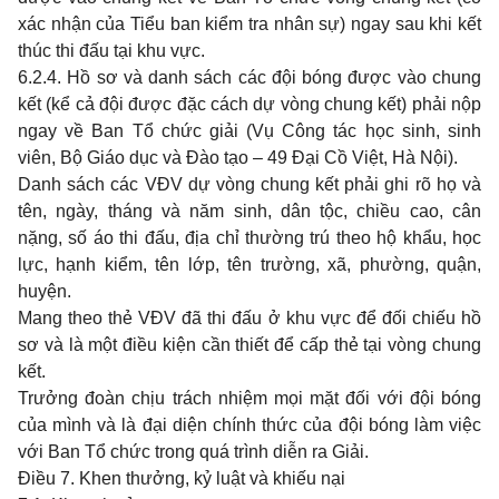
xác nhận của Tiểu ban kiểm tra nhân sự) ngay sau khi kết
thúc thi đấu tại khu vực.
6.2.4. Hồ sơ và danh sách các đội bóng được vào chung
kết (kể cả đội được đặc cách dự vòng chung kết) phải nộp
ngay về Ban Tổ chức giải (Vụ Công tác học sinh, sinh
viên, Bộ Giáo dục và Đ
à
o tạo – 49 Đại Cồ Việt, Hà Nội).
Danh sách các VĐV dự vòng chung kết phải ghi rõ họ và
tên, ngày, tháng và năm sinh, dân tộc, chiều cao, cân
nặng, số áo thi đấu, địa chỉ thường trú theo hộ khẩu, học
lực, hạnh kiểm, tên lớp, tên trường, xã, phường, quận,
huyện.
Mang theo thẻ VĐV đã thi đấu ở khu vực để đối chiếu hồ
sơ và là một điều kiện cần thiết để cấp thẻ tại vòng chung
kết.
Trưởng đoàn chịu trách nhiệm mọi mặt đối với đội bóng
của mình và là đại diện chính thức của đội bóng làm việc
với Ban Tổ chức trong quá trình diễn ra Giải.
Điều 7. Khen thưởng, kỷ luật và khiếu nại