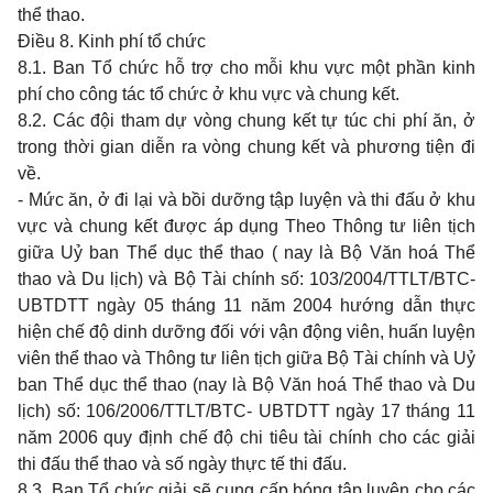
thể thao.
Điều 8. Kinh phí tổ chức
8.1. Ban Tổ chức hỗ trợ cho mỗi khu vực một phần kinh
phí cho công tác tổ chức ở khu vực và chung kết.
8.2. Các đội tham dự vòng chung kết tự túc chi phí ăn, ở
trong thời gian diễn ra vòng chung kết và phương tiện đi
về.
- Mức ăn, ở đi lại và bồi dưỡng tập luyện và thi đấu ở khu
vực và chung kết được áp dụng Theo Thông tư liên tịch
giữa Uỷ ban Thể dục thể thao ( nay là Bộ Văn hoá Thể
thao và Du lịch) và Bộ Tài chính số: 103/2004/TTLT/BTC-
UBTDTT ngày 05 tháng 11 năm 2004 hướng dẫn thực
hiện chế độ dinh dưỡng đối với vận động viên, huấn luyện
viên thể thao và Thông tư liên tịch giữa Bộ Tài chính và Uỷ
ban Thể dục thể thao (nay là Bộ Văn hoá Thể thao và Du
lịch) số: 106/2006/TTLT/BTC- UBTDTT ngày 17 tháng 11
năm 2006 quy định chế độ chi tiêu tài chính cho các giải
thi đấu thể thao và số ngày thực tế thi đấu.
8.3. Ban Tổ chức giải sẽ cung cấp bóng tập luyện cho các