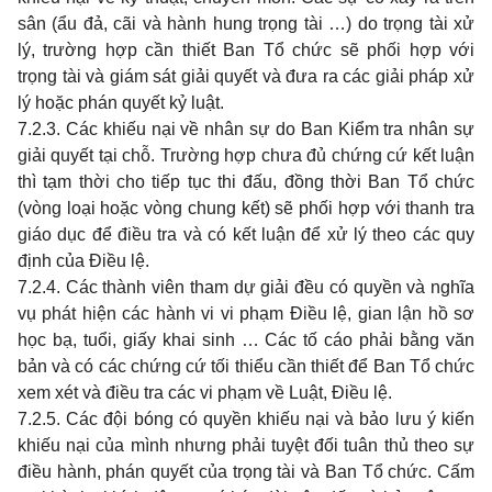
sân (ẩu đả, cãi và hành hung trọng tài …) do trọng tài xử
lý, trường hợp cần thiết Ban Tổ chức sẽ phối hợp với
trọng tài và giám sát giải quyết và đưa ra các giải pháp xử
lý hoặc phán quyết kỷ luật.
7.2.3. Các khiếu nại về nhân sự do Ban Kiểm tra nhân sự
giải quyết tại chỗ. Trường hợp chưa đủ chứng cứ kết luận
thì tạm thời cho tiếp tục thi đấu, đồng thời Ban Tổ chức
(vòng loại hoặc vòng chung kết) sẽ phối hợp với thanh tra
giáo dục để điều tra và có kết luận để xử lý theo các quy
định của Điều lệ.
7.2.4. Các thành viên tham dự giải đều có quyền và nghĩa
vụ phát hiện các hành vi vi phạm Điều lệ, gian lận hồ sơ
học bạ, tuổi, giấy khai sinh … Các tố cáo phải bằng văn
bản và có các chứng cứ tối thiểu cần thiết để Ban Tổ chức
xem xét và điều tra các vi phạm về Luật, Điều lệ.
7.2.5. Các đội bóng có quyền khiếu nại và bảo lưu ý kiến
khiếu nại của mình nhưng phải tuyệt đối tuân thủ theo sự
điều hành, phán quyết của trọng tài và Ban Tổ chức. Cấm