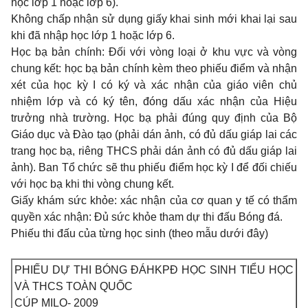
học lớp 1 hoặc lớp 6).
Không chấp nhận sử dụng giấy khai sinh mới khai lại sau
khi đã nhập học lớp 1 hoặc lớp 6.
Học bạ bản chính: Đối với vòng loại ở khu vực và vòng
chung kết: học bạ bản chính kèm theo phiếu điểm và nhận
xét của học kỳ I có ký và xác nhận của giáo viên chủ
nhiệm lớp và có ký tên, đóng dấu xác nhận của Hiệu
trưởng nhà trường. Học bạ phải đúng quy định của Bộ
Giáo dục và Đào tạo (phải dán ảnh, có đủ dấu giáp lai các
trang học bạ, riêng THCS phải dán ảnh có đủ dấu giáp lai
ảnh). Ban Tổ chức sẽ thu phiếu điểm học kỳ I để đối chiếu
với học bạ khi thi vòng chung kết.
Giấy khám sức khỏe: xác nhận của cơ quan y tế có thẩm
quyền xác nhận: Đủ sức khỏe tham dự thi đấu Bóng đ
á
.
Phiếu thi đấu của từng học sinh (theo mẫu dưới đ
â
y)
PHIẾU DỰ THI BÓNG Đ
Á
HKPĐ HỌC SINH TIỂU HỌC
VÀ THCS TOÀN QUỐC
CÚP MILO- 2009