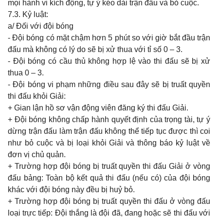
mọi hành vi kích động, tự ý kéo dài trận đấu và bỏ cuộc.
7.3. Kỷ luật:
a/ Đối với đội bóng
- Đội bóng có mặt chậm hơn 5 phút so với giờ bắt đầu trận
đấu mà không có lý do sẽ bị xử thua với tỉ số 0 – 3.
- Đội bóng có cầu thủ không hợp lệ vào thi đấu sẽ bị xử
thua 0 – 3.
- Đội bóng vi phạm những điều sau đây sẽ bị truất quyền
thi đấu khỏi Giải:
+ Gian lận hồ sơ vận động viên đăng ký thi đấu Giải.
+ Đội bóng không chấp hành quyết định của trọng tài, tự ý
dừng trận đấu làm trận đấu không thể tiếp tục được thì coi
như bỏ cuộc và bị loại khỏi Giải và thông báo kỷ luật về
đơn vị chủ quản.
+ Trường hợp đội bóng bị truất quyền thi đấu Giải ở vòng
đấu bảng: Toàn bộ kết quả thi đấu (nếu có) của đội bóng
khác với đội bóng này đều bị huỷ bỏ.
+ Trường hợp đội bóng bị truất quyền thi đấu ở vòng đấu
loại trực tiếp: Đội thắng là đội đã, đang hoặc sẽ thi đấu với