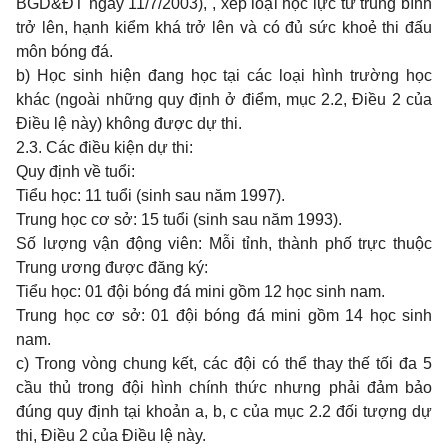
BGD&ĐT ngày 11/7/2003), , xếp loại học lực từ trung bình
trở lên, hạnh kiểm khá trở lên và có đủ sức khoẻ thi đấu
môn bóng đá.
b) Học sinh hiện đang học tại các loại hình trường học
khác (ngoài những quy định ở điểm, mục 2.2, Điều 2 của
Điều lệ này) không được dự thi.
2.3. Các điều kiện dự thi:
Quy định về tuổi:
Tiểu học: 11 tuổi (sinh sau năm 1997).
Trung học cơ sở: 15 tuổi (sinh sau năm 1993).
Số lượng vận động viên: Mỗi tỉnh, thành phố trực thuộc
Trung ương được đăng ký:
Tiểu học: 01 đội bóng đá mini gồm 12 học sinh nam.
Trung học cơ sở: 01 đội bóng đá mini gồm 14 học sinh
nam.
c) Trong vòng chung kết, các đội có thể thay thế tối đa 5
cầu thủ trong đội hình chính thức nhưng phải đảm bảo
đúng quy định tại khoản a, b, c của mục 2.2 đối tượng dự
thi, Điều 2 của Điều lệ này.