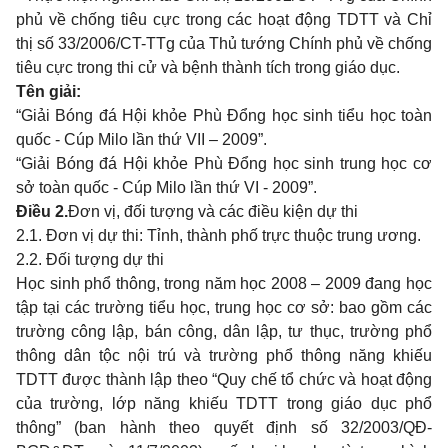
phủ về chống tiêu cực trong các hoạt động TDTT và Chỉ
thị số 33/2006/CT-TTg của Thủ tướng Chính phủ về chống
tiêu cực trong thi cử và bệnh thành tích trong giáo dục.
Tên giải:
“Giải Bóng đá Hội khỏe Phù Đổng học sinh tiểu học toàn
quốc - Cúp Milo lần thứ VII – 2009”.
“Giải Bóng đá Hội khỏe Phù Đổng học sinh trung học cơ
sở toàn quốc - Cúp Milo lần thứ VI - 2009”.
Điều 2.
Đơn vị, đối tượng và các điều kiện dự thi
2.1. Đơn vị dự thi: Tỉnh, thành phố trực thuộc trung ương.
2.2. Đối tượng dự thi
Học sinh phổ thông, trong năm học 2008 – 2009 đang học
tập tại các trường tiểu học, trung học cơ sở: bao gồm các
trường công lập, bán công, dân lập, tư thục, trường phổ
thông dân tộc nội trú và trường phổ thông năng khiếu
TDTT được thành lập theo “Quy chế tổ chức và hoạt động
của trường, lớp năng khiếu TDTT trong giáo dục phổ
thông” (ban hành theo quyết định số 32/2003/QĐ-