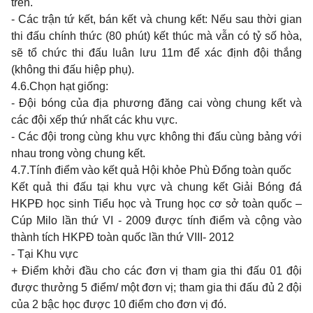
trên.
- Các trận tứ kết, bán kết và chung kết: Nếu sau thời gian
thi đấu chính thức (80 phút) kết thúc mà vẫn có tỷ số hòa,
sẽ tổ chức thi đấu luân lưu 11m để xác định đội thắng
(không thi đấu hiệp phụ).
4.6.Chọn hạt giống:
- Đội bóng của địa phương đăng cai vòng chung kết và
các đội xếp thứ nhất các khu vực.
- Các đội trong cùng khu vực không thi đấu cùng bảng với
nhau trong vòng chung kết.
4.7.Tính điểm vào kết quả Hội khỏe Phù Đổng toàn quốc
Kết quả thi đấu tại khu vực và chung kết Giải Bóng đá
HKPĐ học sinh Tiểu học và Trung học cơ sở toàn quốc –
Cúp Milo lần thứ VI - 2009 được tính điểm và cộng vào
thành tích HKPĐ toàn quốc lần thứ VIII- 2012
- Tại Khu vực
+ Điểm khởi đầu cho các đơn vị tham gia thi đấu 01 đội
được thưởng 5 điểm/ một đơn vị; tham gia thi đấu đủ 2 đội
của 2 bậc học được 10 điểm cho đơn vị đó.