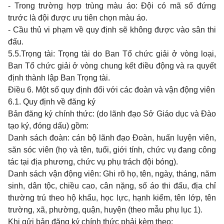
- Trong trường hợp trùng màu áo: Đội có mã số đứng
trước là đội được ưu tiên chọn màu áo.
- Cầu thủ vi phạm về quy định sẽ không được vào sân thi
đấu.
5.5.Trọng tài: Trọng tài do Ban Tổ chức giải ở vòng loại,
Ban Tổ chức giải ở vòng chung kết điều động và ra quyết
định thành lập Ban Trọng tài.
Điều 6. Một số quy định đối với các đoàn và vận động viên
6.1. Quy định về đăng ký
Bản đăng ký chính thức: (do lãnh đạo Sở Giáo dục và Đào
tạo ký, đóng dấu) gồm:
Danh sách đoàn: cán bộ lãnh đạo Đoàn, huấn luyện viên,
săn sóc viên (họ và tên, tuổi, giới tính, chức vụ đang công
tác tại địa phương, chức vụ phụ trách đội bóng).
Danh sách vận động viên: Ghi rõ họ, tên, ngày, tháng, năm
sinh, dân tộc, chiều cao, cân nặng, số áo thi đấu, địa chỉ
thường trú theo hộ khẩu, học lực, hạnh kiểm, tên lớp, tên
trường, xã, phường, quận, huyện (theo mẫu phụ lục 1).
Khi gửi bản đăng ký chính thức phải kèm theo: