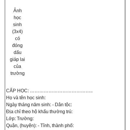
Ảnh
học
sinh
(3x4)
có
đóng
dấu
giáp lai
c
ủ
a
tr
ườ
ng
CẤP HỌC: …………………………………..
Họ và tên học sinh:
Ngày tháng năm sinh: - Dân tộc:
Địa chỉ theo hộ khẩu thường trú:
Lớp: Trường:
Quận, (huyện): - Tỉnh, thành phố: