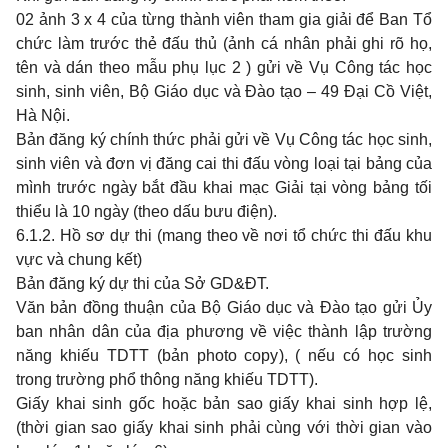
02 ảnh 3 x 4 của từng thành viên tham gia giải để Ban Tổ
chức làm trước thẻ đấu thủ (ảnh cá nhân phải ghi rõ họ,
tên và dán theo mẫu phụ lục 2 ) gửi về Vụ Công tác học
sinh, sinh viên, Bộ Giáo dục và Đào tạo – 49 Đại Cồ Việt,
Hà Nội.
Bản đăng ký chính thức phải gửi về Vụ Công tác học sinh,
sinh viên và đơn vị đăng cai thi đấu vòng loại tại bảng của
mình trước ngày bắt đầu khai mạc Giải tại vòng bảng tối
thiểu là 10 ngày (theo dấu bưu điện).
6.1.2. Hồ sơ dự thi (mang theo về nơi tổ chức thi đấu khu
vực và chung kết)
Bản đăng ký dự thi của Sở GD&ĐT.
Văn bản đồng thuận của Bộ Giáo dục và Đào tạo gửi Ủy
ban nhân dân của địa phương về việc thành lập trường
năng khiếu TDTT (bản photo copy), ( nếu có học sinh
trong trường phổ thông năng khiếu TDTT).
Giấy khai sinh gốc hoặc bản sao giấy khai sinh hợp lệ,
(thời gian sao giấy khai sinh phải cùng với thời gian vào