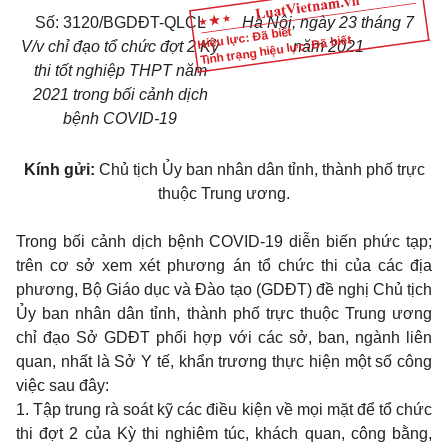
Số: 3120/BGDĐT-QLCL
Hà Nội, ngày 23 tháng 7
Hiệu lực: Đã biết
Tình trạng hiệu lực: Đã biết
V/v chỉ đạo tổ chức đợt 2 Kỳ
năm 2021
thi tốt nghiệp THPT năm
2021 trong bối cảnh dịch
bệnh COVID-19
Kính gửi:
Chủ tịch Ủy ban nhân dân tỉnh, thành phố trực
thuộc Trung ương.
Trong bối cảnh dịch bệnh COVID-19 diễn biến phức tạp;
trên cơ sở xem xét phương án tổ chức thi của các địa
phương, Bộ Giáo dục và Đào tạo (GDĐT) đề nghị Chủ tịch
Ủy ban nhân dân tỉnh, thành phố trực thuộc Trung ương
chỉ đạo Sở GDĐT phối hợp với các sở, ban, ngành liên
quan, nhất là Sở Y tế, khẩn trương thực hiện một số công
việc sau đây:
1. Tập trung rà soát kỹ các điều kiện về mọi mặt để tổ chức
thi đợt 2 của Kỳ thi nghiêm túc, khách quan, công bằng,