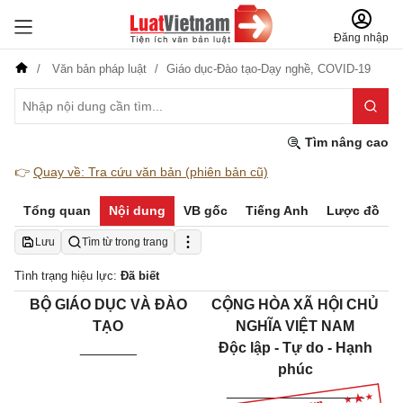
Đăng nhập
Văn bản pháp luật
Giáo dục-Đào tạo-Dạy nghề,
COVID-19
Tìm nâng cao
👉
Quay về: Tra cứu văn bản (phiên bản cũ)
Tổng quan
Nội dung
VB gốc
Tiếng Anh
Lược đồ
Lưu
Tìm từ trong trang
Tình trạng hiệu lực:
Đã biết
BỘ GIÁO DỤC VÀ ĐÀO
CỘNG HÒA XÃ HỘI CHỦ
TẠO
NGHĨA VIỆT NAM
_______
Độc lập - Tự do - Hạnh
phúc
_________________