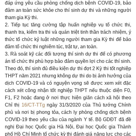
đáp ứng yêu cầu phòng chống dịch bệnh COVID-19, bảo
đảm an toàn sức khỏe cho thí sinh dự thi và những người
tham gia Kỳ thi.
2. Tiếp tục tăng cường tập huấn nghiệp vụ tổ chức thi,
thanh tra, kiểm tra thi và quán triệt tinh thần trách nhiệm, ý
thức tổ chức kỷ luật những người tham gia Kỳ thi để bảo
đảm tổ chức thi nghiêm túc, trật tự, an toàn.
3. Rà soát kỹ các đối tượng thí sinh dự thi để có phương
án tổ chức thi phù hợp bảo đảm quyền lợi cho các thí sinh.
Theo đó, thí sinh đủ điều kiện dự thi đợt 2 Kỳ thi tốt nghiệp
THPT năm 2021 nhưng không dự thi do bị ảnh hưởng của
dịch COVID-19 và có nguyện vọng sẽ được xem xét đặc
cách xét công nhận tốt nghiệp THPT nếu thuộc diện F0,
F1, F2 hoặc đang ở nơi thực hiện giãn cách xã hội theo
Chỉ thị
16/CT-TTg
ngày 31/3/2020 của Thủ tướng Chính
phủ và nơi bị phong tỏa, cách ly phòng chống dịch bệnh
COVID-19 theo yêu cầu của ngành Y tế. Bộ GDĐT đã đề
nghị Đại học Quốc gia Hà Nội, Đại học Quốc gia Thành
phố Hồ Chí Minh tổ chức kỳ thi đánh giá năng lực cho các