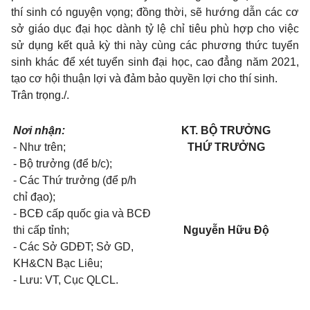
thí sinh có nguyện vọng; đồng thời, sẽ hướng dẫn các cơ
sở giáo dục đại học dành tỷ lệ chỉ tiêu phù hợp cho việc
sử dụng kết quả kỳ thi này cùng các phương thức tuyển
sinh khác để xét tuyển sinh đại học, cao đẳng năm 2021,
tạo cơ hội thuận lợi và đảm bảo quyền lợi cho thí sinh.
Trân trọng./.
Nơi nhận:
KT. BỘ TRƯỞNG
- Như trên;
THỨ TRƯỞNG
- Bộ trưởng (để b/c);
- Các Thứ trưởng (để p/h
chỉ đạo);
- BCĐ cấp quốc gia và BCĐ
thi cấp tỉnh;
Nguyễn Hữu Độ
- Các Sở GDĐT; Sở GD,
KH&CN Bạc Liêu;
- Lưu: VT, Cục QLCL.