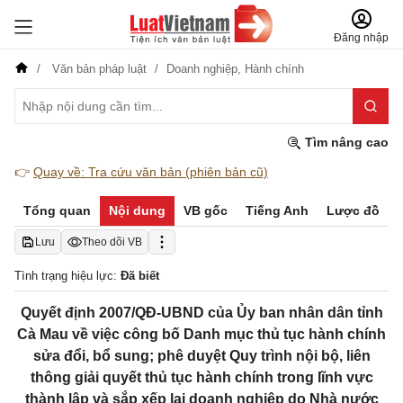
Đăng nhập
Văn bản pháp luật
Doanh nghiệp,
Hành chính
Tìm nâng cao
👉
Quay về: Tra cứu văn bản (phiên bản cũ)
Tổng quan
Nội dung
VB gốc
Tiếng Anh
Lược đồ
Lưu
Theo dõi VB
Tình trạng hiệu lực:
Đã biết
Quyết định 2007/QĐ-UBND của Ủy ban nhân dân tỉnh
Cà Mau về việc công bố Danh mục thủ tục hành chính
sửa đổi, bổ sung; phê duyệt Quy trình nội bộ, liên
thông giải quyết thủ tục hành chính trong lĩnh vực
thành lập và sắp xếp lại doanh nghiệp do Nhà nước