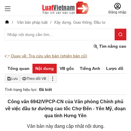
Đăng nhập
Văn bản pháp luật
Xây dựng,
Giao thông,
Đầu tư
Tìm nâng cao
👉
Quay về: Tra cứu văn bản (phiên bản cũ)
Tổng quan
Nội dung
VB gốc
Tiếng Anh
Lược đồ
Lưu
Theo dõi VB
Tình trạng hiệu lực:
Đã biết
Công văn 6942/VPCP-CN của Văn phòng Chính phủ
về việc đầu tư đường cao tốc Chợ Bến - Yên Mỹ, đoạn
qua tỉnh Hưng Yên
Văn bản này đang cập nhật nội dung.